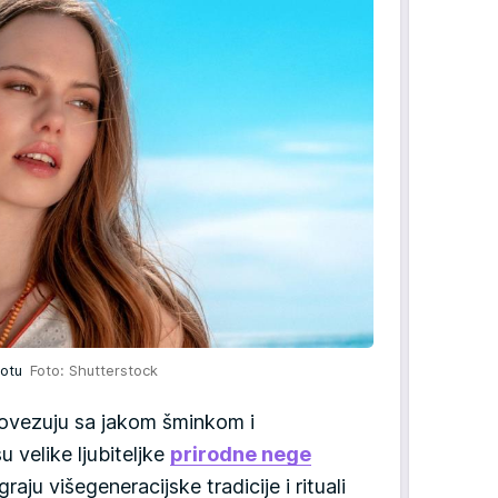
epotu
Foto: Shutterstock
povezuju sa jakom šminkom i
u velike ljubiteljke
prirodne nege
graju višegeneracijske tradicije i rituali