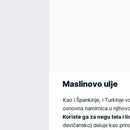
Maslinovo ulje
Kao i Špankinje, i Turkinje v
osnovna namirnica u njihovo
Koriste ga za negu tela i li
devičansko) deluje kao prir