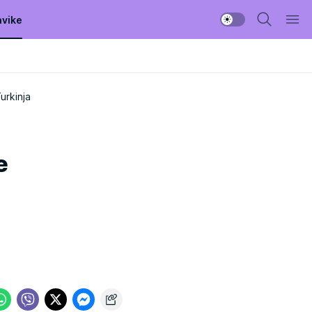
avike
urkinja
e