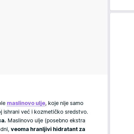
ole
maslinovo ulje
, koje nije samo
j ishrani već i kozmetičko sredstvo.
ca.
Maslinovo ulje (posebno ekstra
odni,
veoma hranljivi hidratant za