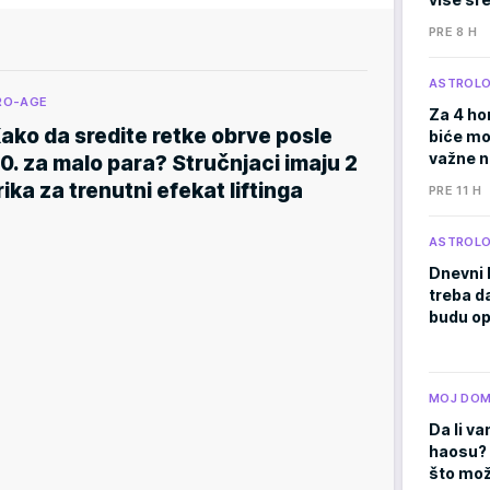
PRE 8 H
ASTROLO
RO-AGE
Za 4 ho
ako da sredite retke obrve posle
biće moć
važne 
0. za malo para? Stručnjaci imaju 2
rika za trenutni efekat liftinga
PRE 11 H
ASTROLO
Dnevni 
treba d
budu op
MOJ DO
Da li va
haosu? 
što mož