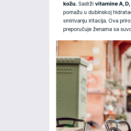
kožu.
Sadrži
vitamine A, D, 
pomažu u dubinskoj hidrataci
smirivanju iritacija. Ova pr
preporučuje ženama sa suvo