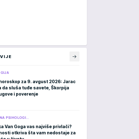
VIJE
GIJA
horoskop za 9. avgust 2026: Jarac
a da sluša tuđe savete, Škorpija
ugove i poverenje
NA PSIHOLOGI…
ka Van Goga vas najviše privlači?
čnosti otkriva šta vam nedostaje za
eće u životu