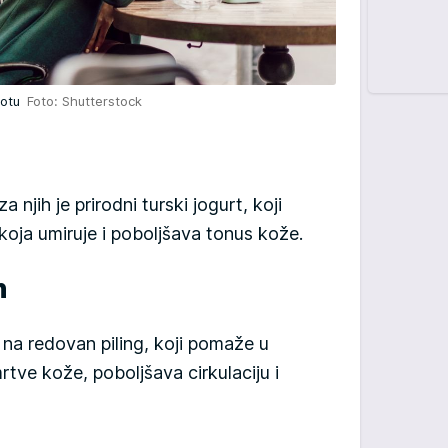
epotu
Foto: Shutterstock
 njih je prirodni turski jogurt, koji
koja umiruje i poboljšava tonus kože.
n
 na redovan piling, koji pomaže u
rtve kože, poboljšava cirkulaciju i