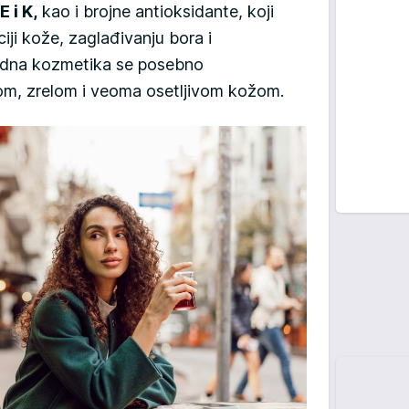
E i K,
kao i brojne antioksidante, koji
ji kože, zaglađivanju bora i
irodna kozmetika se posebno
m, zrelom i veoma osetljivom kožom.