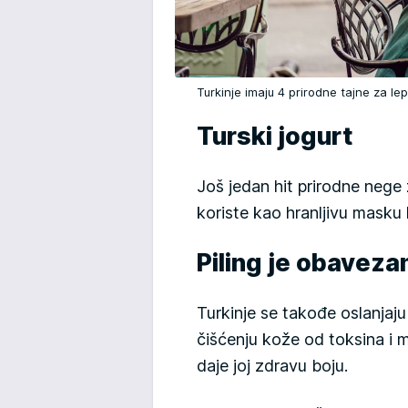
Turkinje imaju 4 prirodne tajne za l
Turski jogurt
Još jedan hit prirodne nege za
koriste kao hranljivu masku 
Piling je obaveza
Turkinje se takođe oslanjaju
čišćenju kože od toksina i m
daje joj zdravu boju.