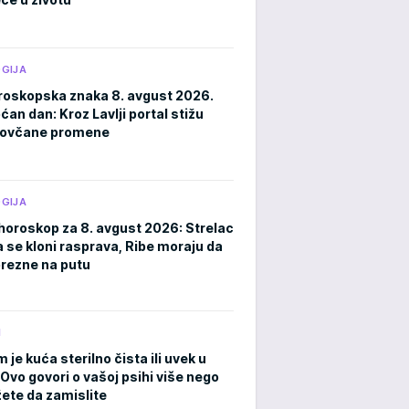
GIJA
roskopska znaka 8. avgust 2026.
an dan: Kroz Lavlji portal stižu
novčane promene
GIJA
horoskop za 8. avgust 2026: Strelac
a se kloni rasprava, Ribe moraju da
rezne na putu
M
m je kuća sterilno čista ili uvek u
Ovo govori o vašoj psihi više nego
ete da zamislite