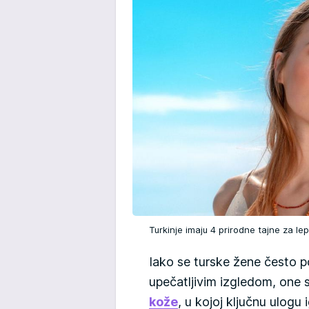
Turkinje imaju 4 prirodne tajne za l
Iako se turske žene često 
upečatljivim izgledom, one s
kože
, u kojoj ključnu ulogu i