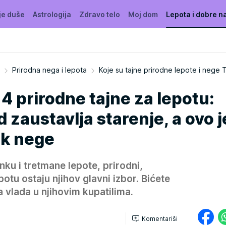
je duše
Astrologija
Zdravo telo
Moj dom
Lepota i dobre n
Prirodna nega i lepota
Koje su tajne prirodne lepote i nege T
 4 prirodne tajne za lepotu:
 zaustavlja starenje, a ovo j
ak nege
nku i tretmane lepote, prirodni,
otu ostaju njihov glavni izbor. Bićete
 vlada u njihovim kupatilima.
Komentariši