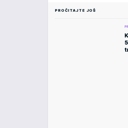
PROČITAJTE JOŠ
P
K
5
t