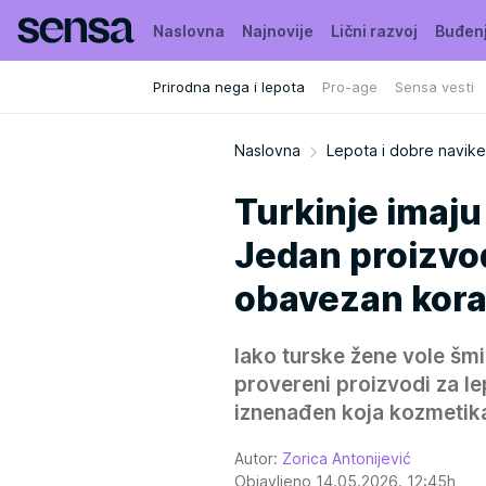
Naslovna
Najnovije
Lični razvoj
Buđen
Prirodna nega i lepota
Pro-age
Sensa vesti
Naslovna
Lepota i dobre navike
Turkinje imaju
Jedan proizvod
obavezan kor
Iako turske žene vole šmi
provereni proizvodi za lep
iznenađen koja kozmetika
Autor:
Zorica Antonijević
Objavljeno 14.05.2026. 12:45h