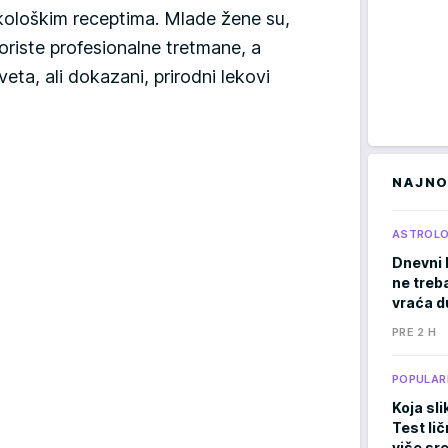
kološkim receptima. Mlade žene su,
oriste profesionalne tretmane, a
ta, ali dokazani, prirodni lekovi
NAJNO
ASTROLO
Dnevni 
ne treb
vraća d
PRE 2 H
POPULAR
Koja sli
Test li
više sr