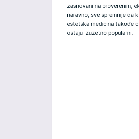
zasnovani na proverenim, e
naravno, sve spremnije da k
estetska medicina takođe cve
ostaju izuzetno popularni.