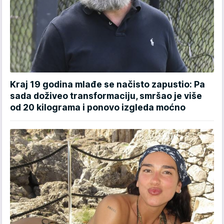
Kraj 19 godina mlađe se načisto zapustio: Pa
sada doživeo transformaciju, smršao je više
od 20 kilograma i ponovo izgleda moćno