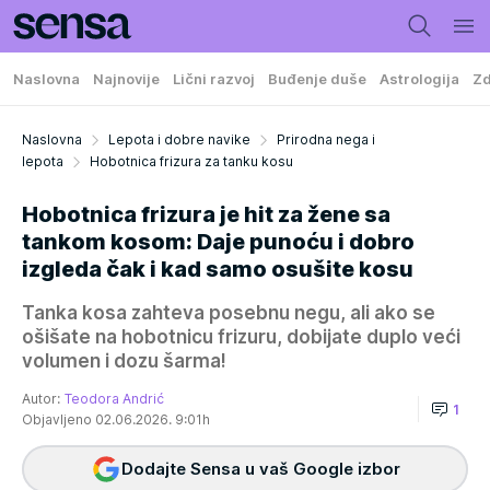
Naslovna
Najnovije
Lični razvoj
Buđenje duše
Astrologija
Zd
Naslovna
Lepota i dobre navike
Prirodna nega i
lepota
Hobotnica frizura za tanku kosu
Hobotnica frizura je hit za žene sa
tankom kosom: Daje punoću i dobro
izgleda čak i kad samo osušite kosu
Tanka kosa zahteva posebnu negu, ali ako se
ošišate na hobotnicu frizuru, dobijate duplo veći
volumen i dozu šarma!
Autor:
Teodora Andrić
1
Objavljeno 02.06.2026. 9:01h
Dodajte Sensa u vaš Google izbor