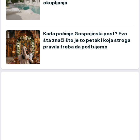
okupljanja
Kada počinje Gospojinski post? Evo
šta znači što je to petak i koja stroga
pravila treba da poštujemo