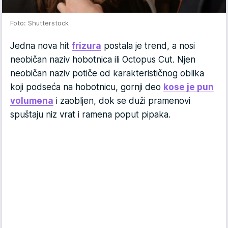
Foto: Shutterstock
Jedna nova hit
frizura
postala je trend, a nosi
neobičan naziv hobotnica ili Octopus Cut. Njen
neobičan naziv potiče od karakterističnog oblika
koji podseća na hobotnicu, gornji deo
kose je pun
volumena
i zaobljen, dok se duži pramenovi
spuštaju niz vrat i ramena poput pipaka.