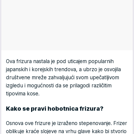
Ova frizura nastala je pod uticajem popularnih
japanskih i korejskih trendova, a ubrzo je osvojila
društvene mreže zahvaljujući svom upečatljivom
izgledu i mogućnosti da se prilagodi različitim
tipovima kose.
Kako se pravi hobotnica frizura?
Osnova ove frizure je izraženo stepenovanje. Frizer
oblikuje kraće slojeve na vrhu glave kako bi stvorio