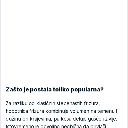
Zašto je postala toliko popularna?
Za razliku od klasičnih stepenastih frizura,
hobotnica frizura kombinuje volumen na temenu i
dužinu pri krajevima, pa kosa deluje gušće i življe.
Istovremeno je dovoljno neobična da privlači