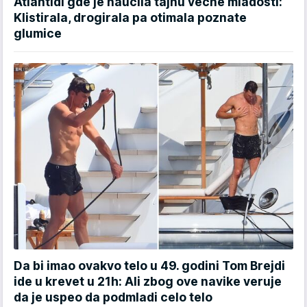
Atlantidi gde je naučila tajnu večne mladosti:
Klistirala, drogirala pa otimala poznate
glumice
Da bi imao ovakvo telo u 49. godini Tom Brejdi
ide u krevet u 21h: Ali zbog ove navike veruje
da je uspeo da podmladi celo telo