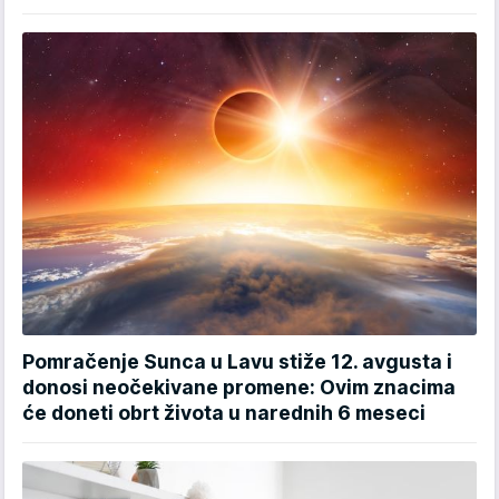
Pomračenje Sunca u Lavu stiže 12. avgusta i
donosi neočekivane promene: Ovim znacima
će doneti obrt života u narednih 6 meseci