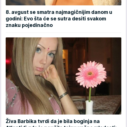
8. avgust se smatra najmagičnijim danom u
godini: Evo šta će se sutra desiti svakom
znaku pojedinačno
Živa Barbika tvrdi da je bila boginja na