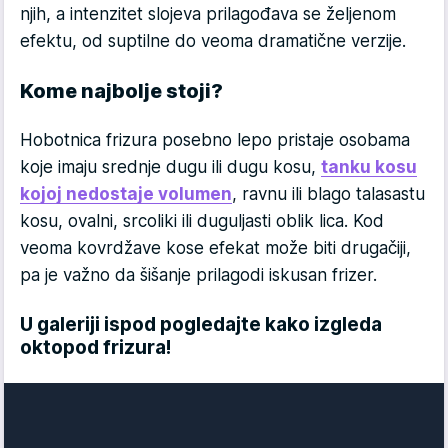
njih, a intenzitet slojeva prilagođava se željenom
efektu, od suptilne do veoma dramatične verzije.
Kome najbolje stoji?
Hobotnica frizura posebno lepo pristaje osobama
koje imaju srednje dugu ili dugu kosu,
tanku kosu
kojoj nedostaje volumen
, ravnu ili blago talasastu
kosu, ovalni, srcoliki ili duguljasti oblik lica. Kod
veoma kovrdžave kose efekat može biti drugačiji,
pa je važno da šišanje prilagodi iskusan frizer.
U galeriji ispod pogledajte kako izgleda
oktopod frizura!