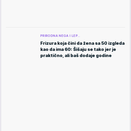
PRIRODNA NEGA I LEP…
Frizura koja čini da žena sa 50 izgleda
kao da ima 60: Šišaju se tako jer je
praktično, ali baš dodaje godine