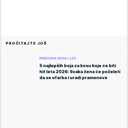
PROČITAJTE JOŠ
PRIRODNA NEGA I LEP…
5 najlepših boja za kosu koje će biti
hit leta 2026: Svaka žena će poželeti
da se ofarba i uradi pramenove