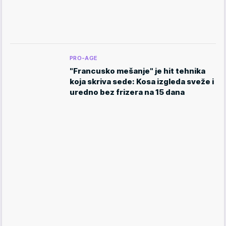
PRO-AGE
"Francusko mešanje" je hit tehnika
koja skriva sede: Kosa izgleda sveže i
uredno bez frizera na 15 dana