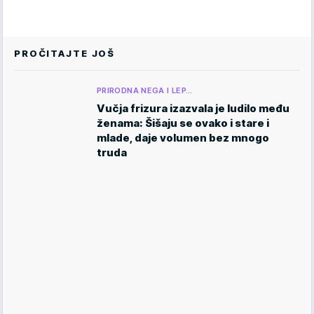
PROČITAJTE JOŠ
PRIRODNA NEGA I LEP…
Vučja frizura izazvala je ludilo među
ženama: Šišaju se ovako i stare i
mlade, daje volumen bez mnogo
truda