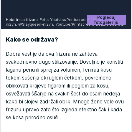
Pogledaj
Hobotnica frizura
Foto: Youtube/Printscreen/ @Slayqueen-
fotogaleriju
ni2vh, @Slayqueen-ni2vh, Youtube/Printscreen/ Beauty Secrets
Kako se održava?
Dobra vest je da ova frizura ne zahteva
svakodnevno dugo stilizovanje. Dovoljno je koristiti
laganu penu ili sprej za volumen, fenirati kosu
tokom sušenja okruglom četkom, povremeno
oblikovati krajeve figarom ili peglom za kosu,
osvežavati šišanje na svakih šest do osam nedelja
kako bi slojevi zadržali oblik. Mnoge žene vole ovu
frizuru upravo zato što izgleda efektno čak i kada
se kosa prirodno osuši.