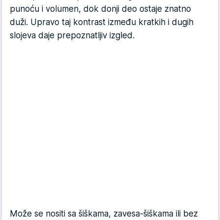
punoću i volumen, dok donji deo ostaje znatno
duži. Upravo taj kontrast između kratkih i dugih
slojeva daje prepoznatljiv izgled.
Može se nositi sa šiškama, zavesa-šiškama ili bez