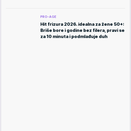
PRO-AGE
Hit frizura 2026. idealna za žene 50+:
Briše bore i godine bez filera, pravi se
za 10 minuta i podmlađuje duh