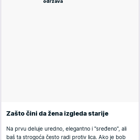
održava
Zašto čini da žena izgleda starije
Na prvu deluje uredno, elegantno i "sređeno", ali
baš ta strogoća često radi protiv lica. Ako je bob