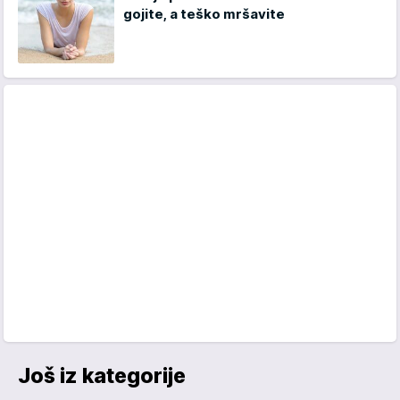
gojite, a teško mršavite
Još iz kategorije