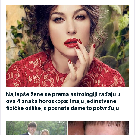
Najlepše žene se prema astrologiji rađaju u
ova 4 znaka horoskopa: Imaju jedinstvene
fizičke odlike, a poznate dame to potvrđuju