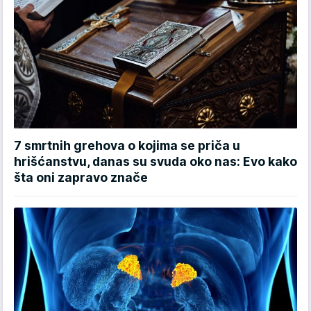
7 smrtnih grehova o kojima se priča u
hrišćanstvu, danas su svuda oko nas: Evo kako
šta oni zapravo znače