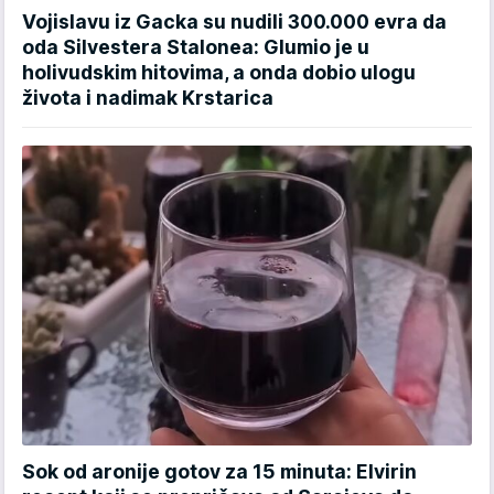
Vojislavu iz Gacka su nudili 300.000 evra da
oda Silvestera Stalonea: Glumio je u
holivudskim hitovima, a onda dobio ulogu
života i nadimak Krstarica
Sok od aronije gotov za 15 minuta: Elvirin