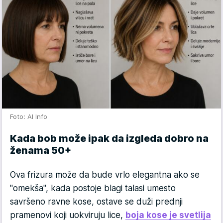
Foto: AI Info
Kada bob može ipak da izgleda dobro na
ženama 50+
Ova frizura može da bude vrlo elegantna ako se
"omekša", kada postoje blagi talasi umesto
savršeno ravne kose, ostave se duži prednji
pramenovi koji uokviruju lice,
boja kose je svetlija