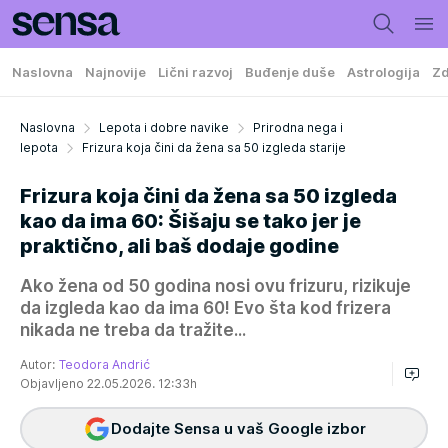
Naslovna
Najnovije
Lični razvoj
Buđenje duše
Astrologija
Zd
Naslovna
Lepota i dobre navike
Prirodna nega i
lepota
Frizura koja čini da žena sa 50 izgleda starije
Frizura koja čini da žena sa 50 izgleda
kao da ima 60: Šišaju se tako jer je
praktično, ali baš dodaje godine
Ako žena od 50 godina nosi ovu frizuru, rizikuje
da izgleda kao da ima 60! Evo šta kod frizera
nikada ne treba da tražite...
Autor:
Teodora Andrić
Objavljeno 22.05.2026. 12:33h
Dodajte Sensa u vaš Google izbor