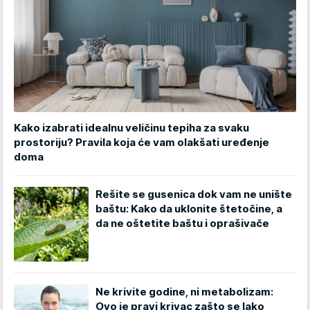
Kako izabrati idealnu veličinu tepiha za svaku
prostoriju? Pravila koja će vam olakšati uređenje
doma
Rešite se gusenica dok vam ne unište
baštu: Kako da uklonite štetočine, a
da ne oštetite baštu i oprašivače
Ne krivite godine, ni metabolizam:
Ovo je pravi krivac zašto se lako