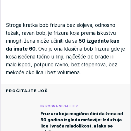
Stroga kratka bob frizura bez slojeva, odnosno
težak, ravan bob, je frizura koja prema iskustvu
mnogih žena može učiniti da sa
50 izgedate kao
da imate 60
. Ovo je ona klasična bob frizura gde je
kosa isečena tačno u liniji, najčešće do brade ili
malo ispod, potpuno ravno, bez stepenova, bez
mekoće oko lica i bez volumena.
PROČITAJTE JOŠ
PRIRODNA NEGA I LEP…
Fruzura koja magično čini da žena od
50 godina izgleda mršavije: Izdužuje
lice i vraća mladolikost, a lako se