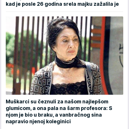
kad je posle 26 godina srela majku zažalila je
Muškarci su čeznuli za našom najlepšom
glumicom, a ona pala na šarm profesora: S
njom je bio u braku, a vanbračnog sina
napravio njenoj koleginici