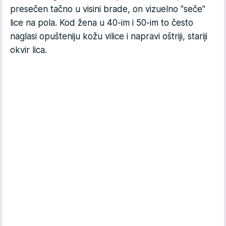
presečen tačno u visini brade, on vizuelno "seče"
lice na pola. Kod žena u 40-im i 50-im to često
naglasi opušteniju kožu vilice i napravi oštriji, stariji
okvir lica.