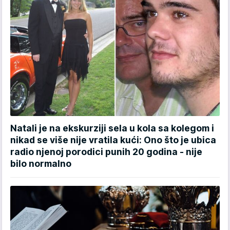
Natali je na ekskurziji sela u kola sa kolegom i
nikad se više nije vratila kući: Ono što je ubica
radio njenoj porodici punih 20 godina - nije
bilo normalno