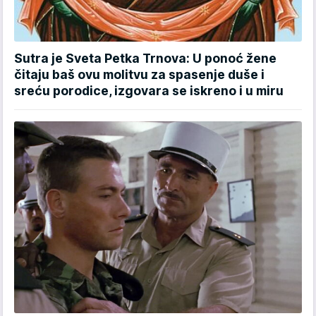
Sutra je Sveta Petka Trnova: U ponoć žene
čitaju baš ovu molitvu za spasenje duše i
sreću porodice, izgovara se iskreno i u miru