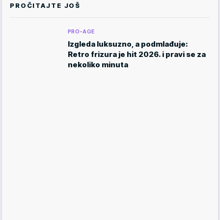
PROČITAJTE JOŠ
PRO-AGE
Izgleda luksuzno, a podmlađuje:
Retro frizura je hit 2026. i pravi se za
nekoliko minuta