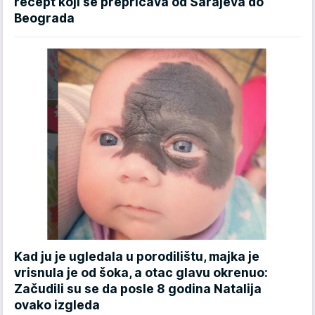
recept koji se prepričava od Sarajeva do
Beograda
Kad ju je ugledala u porodilištu, majka je
vrisnula je od šoka, a otac glavu okrenuo:
Začudili su se da posle 8 godina Natalija
ovako izgleda