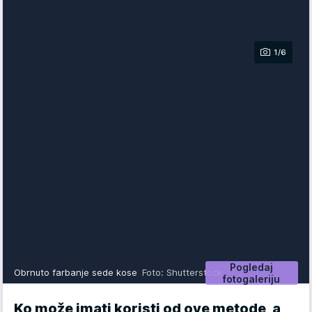
1/6
Pogledaj
Obrnuto farbanje sede kose
Foto: Shutterstock
fotogaleriju
Ko može imati koristi od ove metode, a