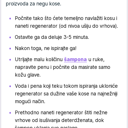
proizvoda za negu kose.
Počnite tako što ćete temeljno navlažiti kosu i
naneti regenerator (od nivoa ušiju do vrhova).
Ostavite ga da deluje 3-5 minuta.
Nakon toga, ne ispirajte ga!
Utrljajte malu količinu
šampona
u ruke,
napravite penu i počnite da masirate samo
kožu glave.
Voda i pena koji teku tokom ispiranja ukloniće
regenerator sa dužine vaše kose na najnežniji
mogući način.
Prethodno naneti regenerator štiti nežne
vrhove od isušivanja deterdženata, dok
šampon uklanja sve naslage.