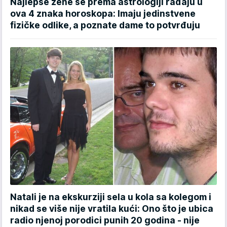
Najlepše žene se prema astrologiji rađaju u
ova 4 znaka horoskopa: Imaju jedinstvene
fizičke odlike, a poznate dame to potvrđuju
Natali je na ekskurziji sela u kola sa kolegom i
nikad se više nije vratila kući: Ono što je ubica
radio njenoj porodici punih 20 godina - nije