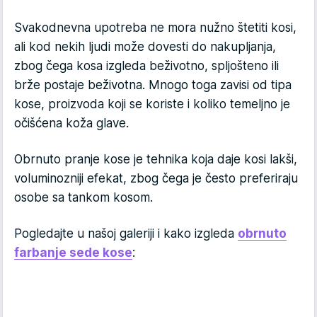
Svakodnevna upotreba ne mora nužno štetiti kosi,
ali kod nekih ljudi može dovesti do nakupljanja,
zbog čega kosa izgleda beživotno, spljošteno ili
brže postaje beživotna. Mnogo toga zavisi od tipa
kose, proizvoda koji se koriste i koliko temeljno je
očišćena koža glave.
Obrnuto pranje kose je tehnika koja daje kosi lakši,
voluminozniji efekat, zbog čega je često preferiraju
osobe sa tankom kosom.
Pogledajte u našoj galeriji i kako izgleda
obrnuto
farbanje sede kose
: