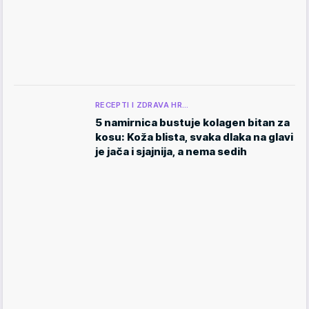
RECEPTI I ZDRAVA HR…
5 namirnica bustuje kolagen bitan za
kosu: Koža blista, svaka dlaka na glavi
je jača i sjajnija, a nema sedih