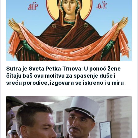
Sutra je Sveta Petka Trnova: U ponoć žene
čitaju baš ovu molitvu za spasenje duše i
sreću porodice, izgovara se iskreno i u miru