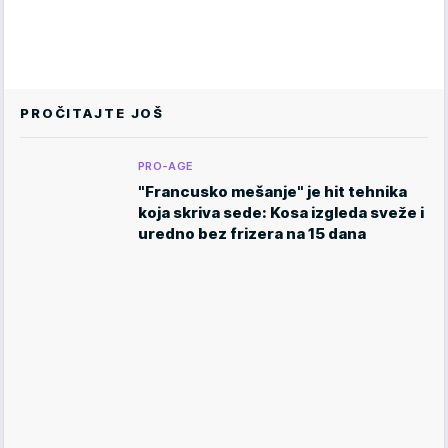
PROČITAJTE JOŠ
PRO-AGE
"Francusko mešanje" je hit tehnika
koja skriva sede: Kosa izgleda sveže i
uredno bez frizera na 15 dana