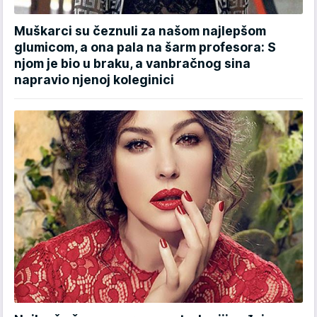
Muškarci su čeznuli za našom najlepšom
glumicom, a ona pala na šarm profesora: S
njom je bio u braku, a vanbračnog sina
napravio njenoj koleginici