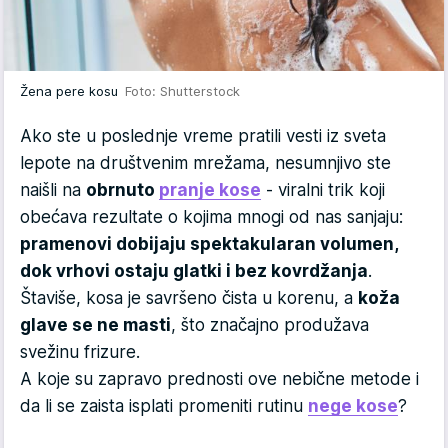
Žena pere kosu
Foto: Shutterstock
Ako ste u poslednje vreme pratili vesti iz sveta
lepote na društvenim mrežama, nesumnjivo ste
naišli na
obrnuto
pranje kose
- viralni trik koji
obećava rezultate o kojima mnogi od nas sanjaju:
pramenovi dobijaju spektakularan volumen,
dok vrhovi ostaju glatki i bez kovrdžanja
.
Štaviše, kosa je savršeno čista u korenu, a
koža
glave se ne masti
, što značajno produžava
svežinu frizure.
A koje su zapravo prednosti ove nebične metode i
da li se zaista isplati promeniti rutinu
nege kose
?