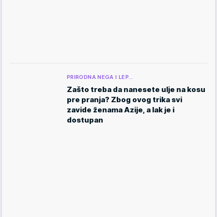
PRIRODNA NEGA I LEP…
Zašto treba da nanesete ulje na kosu
pre pranja? Zbog ovog trika svi
zavide ženama Azije, a lak je i
dostupan