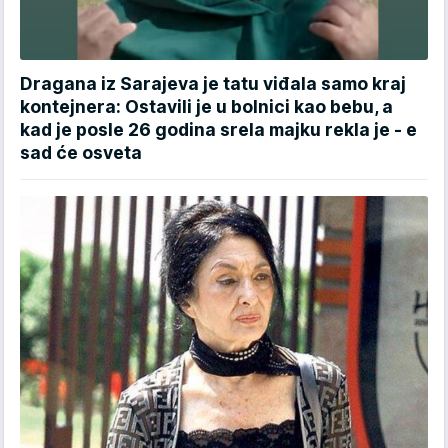
Dragana iz Sarajeva je tatu viđala samo kraj
kontejnera: Ostavili je u bolnici kao bebu, a
kad je posle 26 godina srela majku rekla je - e
sad će osveta