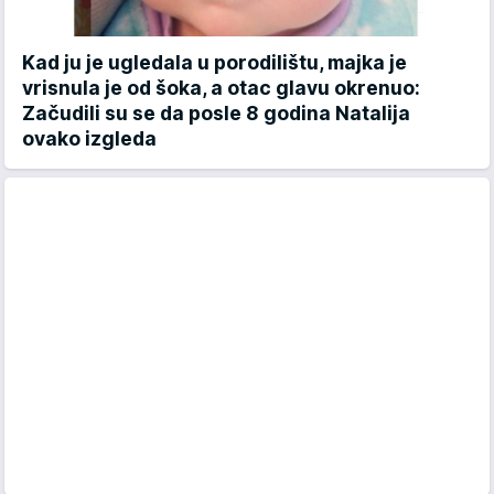
Kad ju je ugledala u porodilištu, majka je
vrisnula je od šoka, a otac glavu okrenuo:
Začudili su se da posle 8 godina Natalija
ovako izgleda