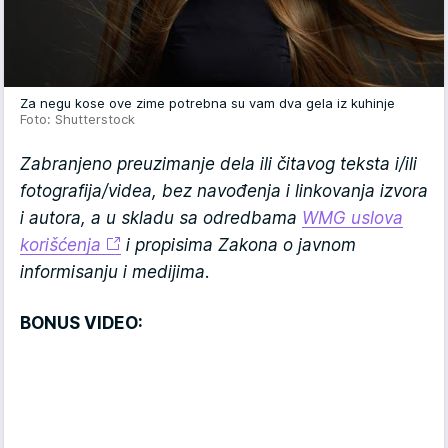
Za negu kose ove zime potrebna su vam dva gela iz kuhinje
Foto: Shutterstock
Zabranjeno preuzimanje dela ili čitavog teksta i/ili
fotografija/videa, bez navođenja i linkovanja izvora
i autora, a u skladu sa odredbama
WMG uslova
korišćenja
i propisima Zakona o javnom
informisanju i medijima.
BONUS VIDEO: