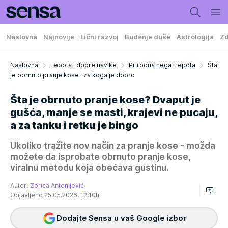
Naslovna
Najnovije
Lični razvoj
Buđenje duše
Astrologija
Zd
Naslovna
Lepota i dobre navike
Prirodna nega i lepota
Šta
je obrnuto pranje kose i za koga je dobro
Šta je obrnuto pranje kose? Dvaput je
gušća, manje se masti, krajevi ne pucaju,
a za tanku i retku je bingo
Ukoliko tražite nov način za pranje kose - možda
možete da isprobate obrnuto pranje kose,
viralnu metodu koja obećava gustinu.
Autor:
Zorica Antonijević
Objavljeno 25.05.2026. 12:10h
Dodajte Sensa u vaš Google izbor