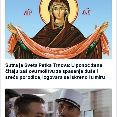
Sutra je Sveta Petka Trnova: U ponoć žene
čitaju baš ovu molitvu za spasenje duše i
sreću porodice, izgovara se iskreno i u miru