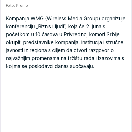
Foto: Promo
Kompanija WMG (Wireless Media Group) organizuje
konferenciju „Biznis i ljudi”, koja će 2. juna s
početkom u 10 časova u Privrednoj komori Srbije
okupiti predstavnike kompanija, institucija i stručne
javnosti iz regiona s ciljem da otvori razgovor o
najvažnijim promenama na tržištu rada i izazovima s
kojima se poslodavci danas suočavaju.