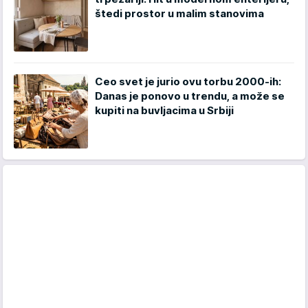
štedi prostor u malim stanovima
Ceo svet je jurio ovu torbu 2000-ih:
Danas je ponovo u trendu, a može se
kupiti na buvljacima u Srbiji