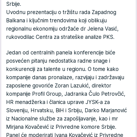
Srbije.
Uvodnu prezentaciju o tržištu rada Zapadnog
Balkana i ključnim trendovima koji oblikuju
regionalnu ekonomiju održaće dr Jelena Vasić,
rukovodilac Centra za strateške analize PKS.
Jedan od centralnih panela konferencije biće
posvećen pitanju nedostatka radne snage i
konkurenciji za talente u regionu. O tome kako
kompanije danas pronalaze, razvijaju i zadržavaju
zaposlene govoriće Zoran Lazukić, direktor
kompanije Profil Group, Jadranka Čulo Petrovčić,
HR menadžerka i članica uprave JYSK-a za
Sloveniju, Hrvatsku, BiH i Srbiju, Darko Marjanović
iz Nacionalne službe za zapošljavanje, kao i mr
Mirjana Kovačević iz Privredne komore Srbije.
Panel će moderirati Ivana Kovačević iz Privredne