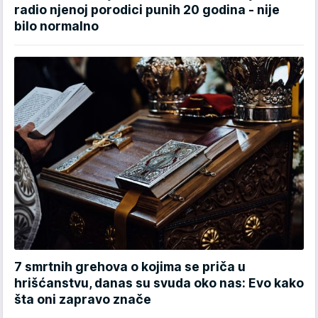
radio njenoj porodici punih 20 godina - nije
bilo normalno
7 smrtnih grehova o kojima se priča u
hrišćanstvu, danas su svuda oko nas: Evo kako
šta oni zapravo znače