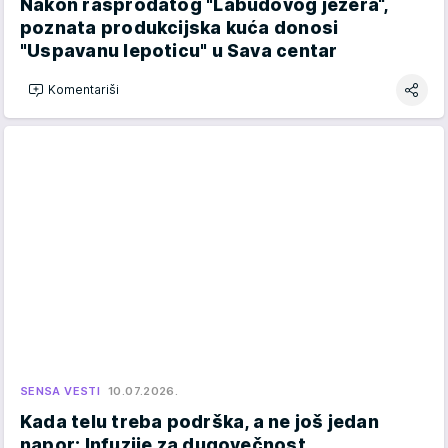
Nakon rasprodatog "Labudovog jezera“,
poznata produkcijska kuća donosi
"Uspavanu lepoticu" u Sava centar
Komentariši
SENSA VESTI
10.07.2026.
Kada telu treba podrška, a ne još jedan
napor: Infuzije za dugovečnost