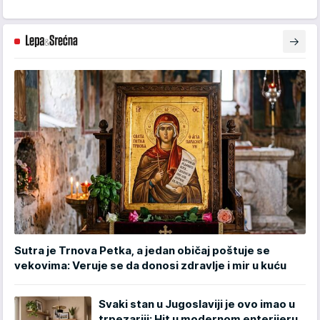
Sutra je Trnova Petka, a jedan običaj poštuje se
vekovima: Veruje se da donosi zdravlje i mir u kuću
Svaki stan u Jugoslaviji je ovo imao u
trpezariji: Hit u modernom enterijeru,