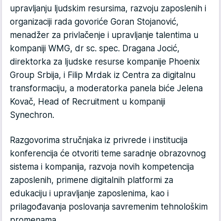
upravljanju ljudskim resursima, razvoju zaposlenih i
organizaciji rada govoriće Goran Stojanović,
menadžer za privlačenje i upravljanje talentima u
kompaniji WMG, dr sc. spec. Dragana Jocić,
direktorka za ljudske resurse kompanije Phoenix
Group Srbija, i Filip Mrdak iz Centra za digitalnu
transformaciju, a moderatorka panela biće Jelena
Kovač, Head of Recruitment u kompaniji
Synechron.
Razgovorima stručnjaka iz privrede i institucija
konferencija će otvoriti teme saradnje obrazovnog
sistema i kompanija, razvoja novih kompetencija
zaposlenih, primene digitalnih platformi za
edukaciju i upravljanje zaposlenima, kao i
prilagođavanja poslovanja savremenim tehnološkim
promenama.