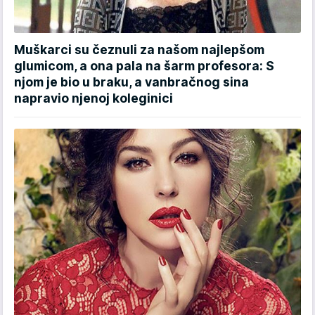
Muškarci su čeznuli za našom najlepšom
glumicom, a ona pala na šarm profesora: S
njom je bio u braku, a vanbračnog sina
napravio njenoj koleginici