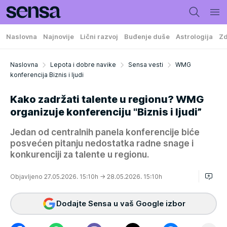
Naslovna
Najnovije
Lični razvoj
Buđenje duše
Astrologija
Zd
Naslovna
Lepota i dobre navike
Sensa vesti
WMG
konferencija Biznis i ljudi
Kako zadržati talente u regionu? WMG
organizuje konferenciju "Biznis i ljudi”
Jedan od centralnih panela konferencije biće
posvećen pitanju nedostatka radne snage i
konkurenciji za talente u regionu.
Objavljeno 27.05.2026. 15:10h
→ 28.05.2026. 15:10h
Dodajte Sensa u vaš Google izbor