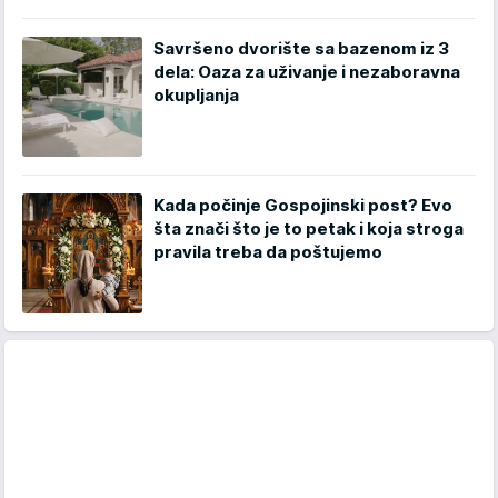
Savršeno dvorište sa bazenom iz 3
dela: Oaza za uživanje i nezaboravna
okupljanja
Kada počinje Gospojinski post? Evo
šta znači što je to petak i koja stroga
pravila treba da poštujemo