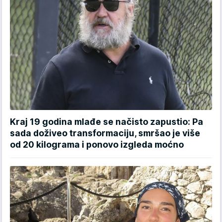
Kraj 19 godina mlađe se načisto zapustio: Pa
sada doživeo transformaciju, smršao je više
od 20 kilograma i ponovo izgleda moćno