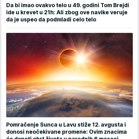
Da bi imao ovakvo telo u 49. godini Tom Brejdi
ide u krevet u 21h: Ali zbog ove navike veruje
da je uspeo da podmladi celo telo
Pomračenje Sunca u Lavu stiže 12. avgusta i
donosi neočekivane promene: Ovim znacima
će doneti obrt života u narednih 6 meseci