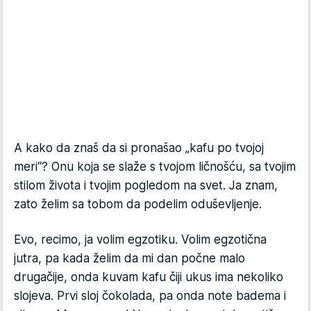
A kako da znaš da si pronašao „kafu po tvojoj
meri“? Onu koja se slaže s tvojom ličnošću, sa tvojim
stilom života i tvojim pogledom na svet. Ja znam,
zato želim sa tobom da podelim oduševljenje.
Evo, recimo, ja volim egzotiku. Volim egzotična
jutra, pa kada želim da mi dan počne malo
drugačije, onda kuvam kafu čiji ukus ima nekoliko
slojeva. Prvi sloj čokolada, pa onda note badema i