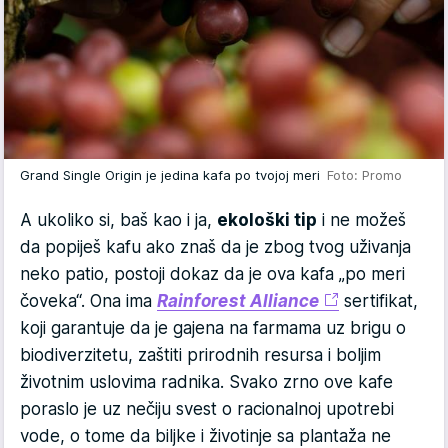
Grand Single Origin je jedina kafa po tvojoj meri
Foto: Promo
A ukoliko si, baš kao i ja,
ekološki tip
i ne možeš
da popiješ kafu ako znaš da je zbog tvog uživanja
neko patio, postoji dokaz da je ova kafa „po meri
čoveka“. Ona ima
Rainforest Alliance
sertifikat,
koji garantuje da je gajena na farmama uz brigu o
biodiverzitetu, zaštiti prirodnih resursa i boljim
životnim uslovima radnika. Svako zrno ove kafe
poraslo je uz nečiju svest o racionalnoj upotrebi
vode, o tome da biljke i životinje sa plantaža ne