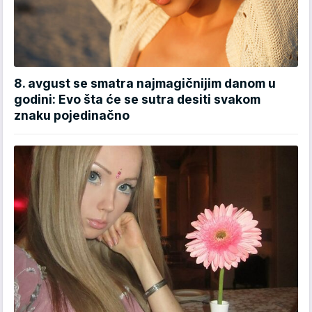
8. avgust se smatra najmagičnijim danom u
godini: Evo šta će se sutra desiti svakom
znaku pojedinačno