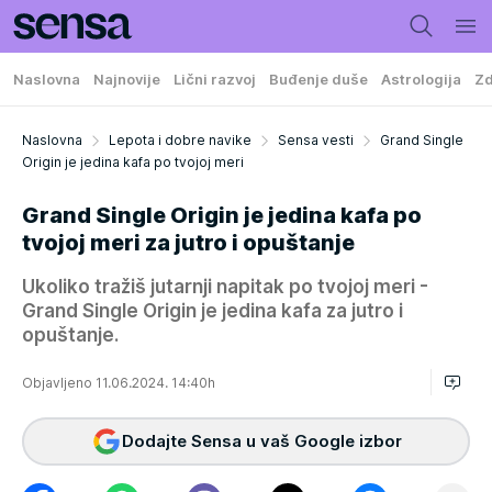
Naslovna
Najnovije
Lični razvoj
Buđenje duše
Astrologija
Zd
Naslovna
Lepota i dobre navike
Sensa vesti
Grand Single
Origin je jedina kafa po tvojoj meri
Grand Single Origin je jedina kafa po
tvojoj meri za jutro i opuštanje
Ukoliko tražiš jutarnji napitak po tvojoj meri -
Grand Single Origin je jedina kafa za jutro i
opuštanje.
Objavljeno 11.06.2024. 14:40h
Dodajte Sensa u vaš Google izbor