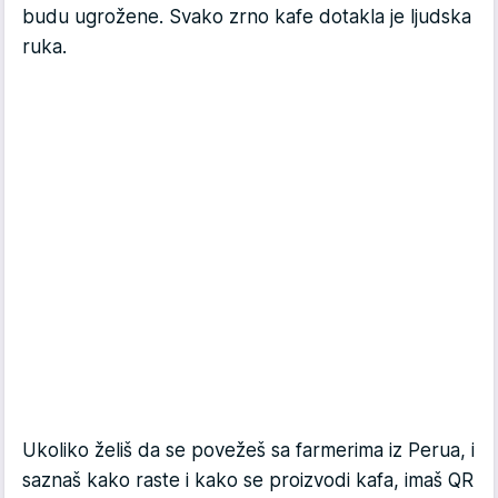
budu ugrožene. Svako zrno kafe dotakla je ljudska
ruka.
Ukoliko želiš da se povežeš sa farmerima iz Perua, i
saznaš kako raste i kako se proizvodi kafa, imaš QR