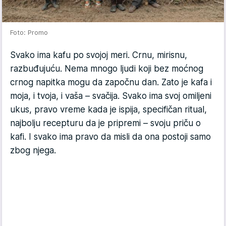
Foto: Promo
Svako ima kafu po svojoj meri. Crnu, mirisnu,
razbuđujuću. Nema mnogo ljudi koji bez moćnog
crnog napitka mogu da započnu dan. Zato je kafa i
moja, i tvoja, i vaša – svačija. Svako ima svoj omiljeni
ukus, pravo vreme kada je ispija, specifičan ritual,
najbolju recepturu da je pripremi – svoju priču o
kafi. I svako ima pravo da misli da ona postoji samo
zbog njega.