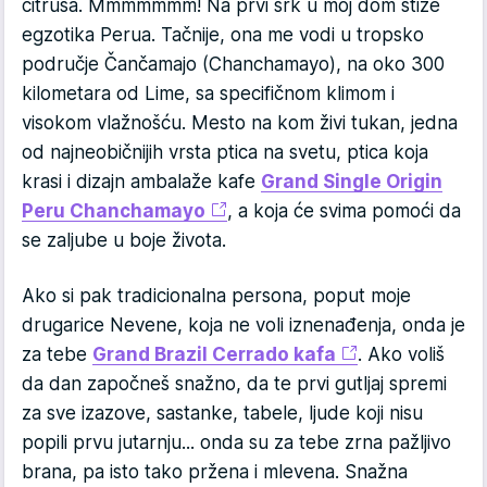
citrusa. Mmmmmmm! Na prvi srk u moj dom stiže
egzotika Perua. Tačnije, ona me vodi u tropsko
područje Čančamajo (Chanchamayo), na oko 300
kilometara od Lime, sa specifičnom klimom i
visokom vlažnošću. Mesto na kom živi tukan, jedna
od najneobičnijih vrsta ptica na svetu, ptica koja
krasi i dizajn ambalaže kafe
Grand Single Origin
Peru Chanchamayo
, a koja će svima pomoći da
se zaljube u boje života.
Ako si pak tradicionalna persona, poput moje
drugarice Nevene, koja ne voli iznenađenja, onda je
za tebe
Grand Brazil Cerrado kafa
. Ako voliš
da dan započneš snažno, da te prvi gutljaj spremi
za sve izazove, sastanke, tabele, ljude koji nisu
popili prvu jutarnju... onda su za tebe zrna pažljivo
brana, pa isto tako pržena i mlevena. Snažna