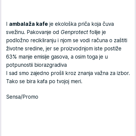
I
ambalaža kafe
je ekološka priča koja čuva
svežinu. Pakovanje od
Genprotect
folije je
podložno recikliranju i njom se vodi računa o zaštiti
životne sredine, jer se proizvodnjom iste postiže
63% manje emisije gasova, a osim toga je u
potpunostii biorazgradiva
I sad smo zajedno prošli kroz znanja važna za izbor.
Tako se bira kafa po tvojoj meri.
Sensa/Promo