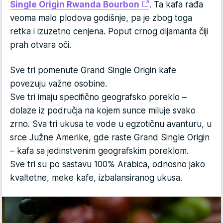
Single Origin Rwanda Bourbon
. Ta kafa rađa
veoma malo plodova godišnje, pa je zbog toga
retka i izuzetno cenjena. Poput crnog dijamanta čiji
prah otvara oči.
Sve tri pomenute Grand Single Origin kafe
povezuju važne osobine.
Sve tri imaju specifično geografsko poreklo –
dolaze iz područja na kojem sunce miluje svako
zrno. Sva tri ukusa te vode u egzotičnu avanturu, u
srce Južne Amerike, gde raste Grand Single Origin
– kafa sa jedinstvenim geografskim poreklom.
Sve tri su po sastavu 100% Arabica, odnosno jako
kvaltetne, meke kafe, izbalansiranog ukusa.