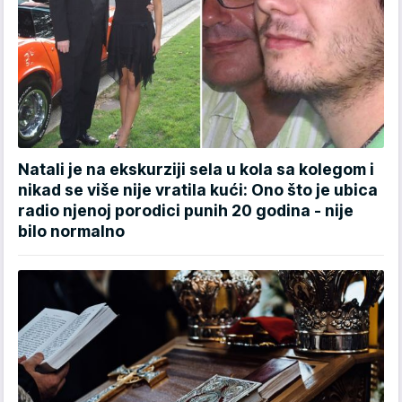
Natali je na ekskurziji sela u kola sa kolegom i
nikad se više nije vratila kući: Ono što je ubica
radio njenoj porodici punih 20 godina - nije
bilo normalno