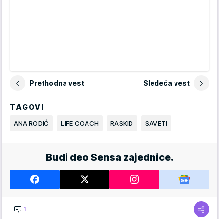
Prethodna vest
Sledeća vest
TAGOVI
ANA RODIĆ
LIFE COACH
RASKID
SAVETI
Budi deo Sensa zajednice.
1