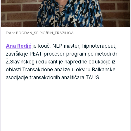
Foto: BOGDAN_SPIRIC/BIN_TRAZILICA
Ana Rodić
je kouč, NLP master, hipnoterapeut,
završila je PEAT procesor program po metodi dr
Ž.Slavinskog i edukant je napredne edukacije iz
oblasti Transakcione analize u okviru Balkanske
asocijacije transakcionih analitičara TAUS.