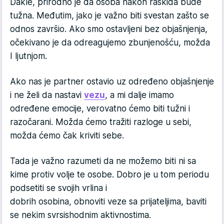
Dakle, prirodno je da osoba nakon raskida bude
tužna. Međutim, jako je važno biti svestan zašto se
odnos završio. Ako smo ostavljeni bez objašnjenja,
očekivano je da odreagujemo zbunjenošću, možda
I ljutnjom.
Ako nas je partner ostavio uz određeno objašnjenje
i ne želi da nastavi
vezu
, a mi dalje imamo
određene emocije, verovatno ćemo biti tužni i
razočarani. Možda ćemo tražiti razloge u sebi,
možda ćemo čak kriviti sebe.
Tada je važno razumeti da ne možemo biti ni sa
kime protiv volje te osobe. Dobro je u tom periodu
podsetiti se svojih vrlina i
dobrih osobina, obnoviti veze sa prijateljima, baviti
se nekim svrsishodnim aktivnostima.