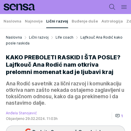
Naslovna
Najnovije
Lični razvoj
Buđenje duše
Astrologija
Zd
Naslovna
Lični razvoj
Life coach
Lajfkouč Ana Rodić kako
posle raskida
KAKO PREBOLETI RASKID I ŠTA POSLE?
Lajfkouč Ana Rodić nam otkriva
prelomni momenat kad je ljubavi kraj
Ana Rodić savetnik za lični razvoj i komunikaciju
otkriva nam zašto nekada ostajemo zaglavljeni u
toksičnom odnosu, kako da ga prekinemo i da
nastavimo dalje.
Anđela Stanojević
1
Objavljeno 29.02.2024. 11:03h