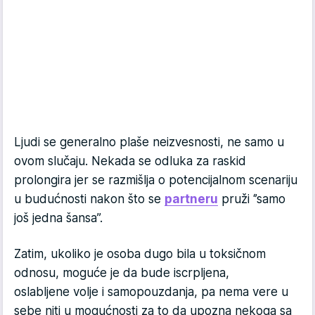
Ljudi se generalno plaše neizvesnosti, ne samo u
ovom slučaju. Nekada se odluka za raskid
prolongira jer se razmišlja o potencijalnom scenariju
u budućnosti nakon što se
partneru
pruži ‘’samo
još jedna šansa’’.
Zatim, ukoliko je osoba dugo bila u toksičnom
odnosu, moguće je da bude iscrpljena,
oslabljene volje i samopouzdanja, pa nema vere u
sebe niti u mogućnosti za to da upozna nekoga sa