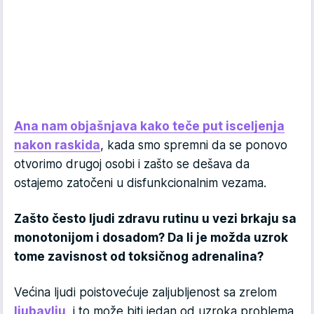
Ana nam objašnjava kako teče put isceljenja
nakon raskida
, kada smo spremni da se ponovo
otvorimo drugoj osobi i zašto se dešava da
ostajemo zatočeni u disfunkcionalnim vezama.
Zašto često ljudi zdravu rutinu u vezi brkaju sa
monotonijom i dosadom? Da li je možda uzrok
tome zavisnost od toksičnog adrenalina?
Većina ljudi poistovećuje zaljubljenost sa zrelom
ljubavlju
, i to može biti jedan od uzroka problema