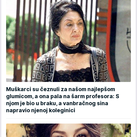
Muškarci su čeznuli za našom najlepšom
glumicom, a ona pala na šarm profesora: S
njom je bio u braku, a vanbračnog sina
napravio njenoj koleginici