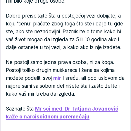
niti bilo koje druge osobe.
Dobro preispitajte šta u postojećoj vezi dobijate, a
koju ‘’cenu’’ plaćate zbog toga što ste i dalje tu gde
ste, ako ste nezadovljni. Razmislite o tome kako bi
vaš život mogao da izgleda za 5 ili 10 godina ako i
dalje ostanete u toj vezi, a kako ako iz nje izađete.
Ne postoji samo jedna prava osoba, ni za koga.
Postoji toliko drugih muškaraca i žena sa kojima
možete podeliti svoj
mir
I sreću, ali pod uslovom da
najpre sami sa sobom definišete šta i zašto želite i
kako vaš mir treba da izgleda.
Saznajte šta
Mr sci med. Dr Tatjana Jovanović
kaže o narcisoidnom poremećaju
.