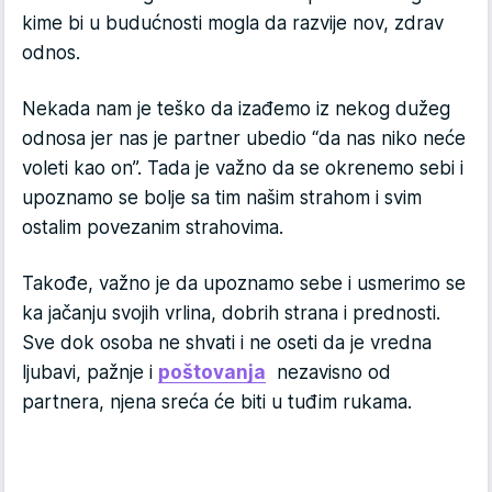
kime bi u budućnosti mogla da razvije nov, zdrav
odnos.
Nekada nam je teško da izađemo iz nekog dužeg
odnosa jer nas je partner ubedio “da nas niko neće
voleti kao on’’. Tada je važno da se okrenemo sebi i
upoznamo se bolje sa tim našim strahom i svim
ostalim povezanim strahovima.
Takođe, važno je da upoznamo sebe i usmerimo se
ka jačanju svojih vrlina, dobrih strana i prednosti.
Sve dok osoba ne shvati i ne oseti da je vredna
ljubavi, pažnje i
poštovanja
nezavisno od
partnera, njena sreća će biti u tuđim rukama.