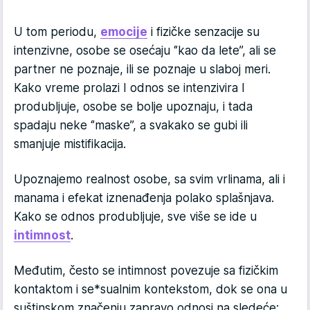
U tom periodu,
emocije
i fizičke senzacije su
intenzivne, osobe se osećaju ‘’kao da lete’’, ali se
partner ne poznaje, ili se poznaje u slaboj meri.
Kako vreme prolazi I odnos se intenzivira I
produbljuje, osobe se bolje upoznaju, i tada
spadaju neke ‘’maske’’, a svakako se gubi ili
smanjuje mistifikacija.
Upoznajemo realnost osobe, sa svim vrlinama, ali i
manama i efekat iznenađenja polako splašnjava.
Kako se odnos produbljuje, sve više se ide u
intimnost
.
Međutim, često se intimnost povezuje sa fizičkim
kontaktom i se*sualnim kontekstom, dok se ona u
suštinskom značenju zapravo odnosi na sledeće: