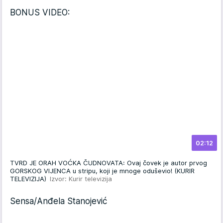
BONUS VIDEO:
02:12
TVRD JE ORAH VOĆKA ČUDNOVATA: Ovaj čovek je autor prvog
GORSKOG VIJENCA u stripu, koji je mnoge oduševio! (KURIR
TELEVIZIJA)
Izvor: Kurir televizija
Sensa/Anđela Stanojević