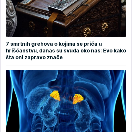
7 smrtnih grehova o kojima se priča u
hrišćanstvu, danas su svuda oko nas: Evo kako
šta oni zapravo znače