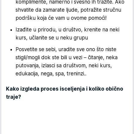
komplimente, namerno i svesno ih tražite. Ako
shvatite da zamarate ljude, potražite stručnu
podršku koja će vam u ovome pomoći!
Izađite u prirodu, u društvo, krenite na neki
kurs, učlanite se u neku grupu
Posvetite se sebi, uradite sve ono što niste
stigli/mogli dok ste bili u vezi – čitanje, neka
putovanja, izlasci sa društvom, neki kurs,
edukacija, nega, spa, treninzi..
Kako izgleda proces isceljenja i koliko obično
traje?