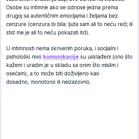
Osobe su intimne ako se odnose jedna prema
drugoj sa autentičnim emocijama i željama bez
cenzure (cenzura bi bila: ljuta sam ali to neću reći; ili
stid me je ali to neću pokazati itd).
U intimnosti nema skrivenih poruka, i socijalni i
psihološki nivo
komunikacije
su usklađeni (ono što
kažem i uradim je u skladu sa onim što mislim i
osećam), a to može biti doživljeno kao
dosadno, monotono ili neizazovno.