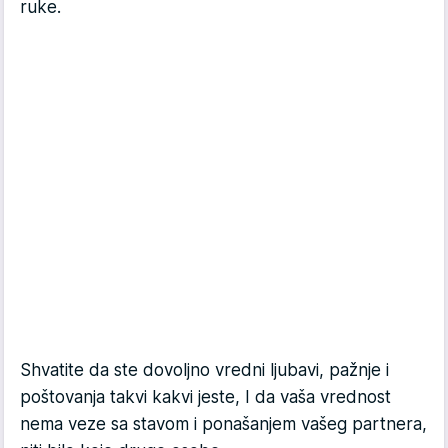
ruke.
Shvatite da ste dovoljno vredni ljubavi, pažnje i
poštovanja takvi kakvi jeste, I da vaša vrednost
nema veze sa stavom i ponašanjem vašeg partnera,