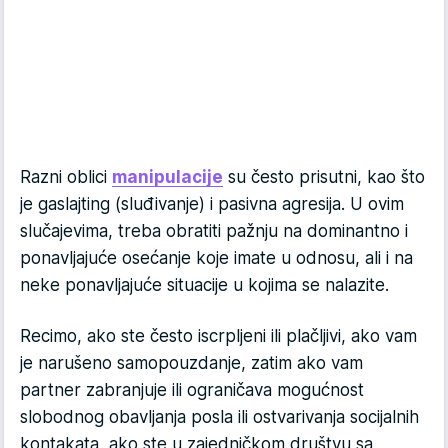
Razni oblici
manipulacije
su često prisutni, kao što
je gaslajting (sluđivanje) i pasivna agresija. U ovim
slučajevima, treba obratiti pažnju na dominantno i
ponavljajuće osećanje koje imate u odnosu, ali i na
neke ponavljajuće situacije u kojima se nalazite.
Recimo, ako ste često iscrpljeni ili plačljivi, ako vam
je narušeno samopouzdanje, zatim ako vam
partner zabranjuje ili ograničava mogućnost
slobodnog obavljanja posla ili ostvarivanja socijalnih
kontakata, ako ste u zajedničkom društvu sa