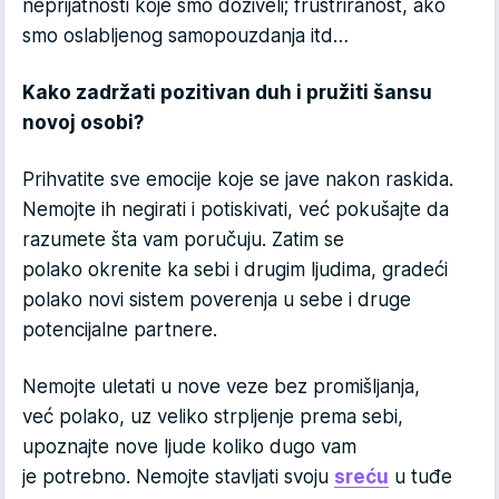
neprijatnosti koje smo doživeli; frustriranost, ako
smo oslabljenog samopouzdanja itd…
Kako zadržati pozitivan duh i pružiti šansu
novoj osobi?
Prihvatite sve emocije koje se jave nakon raskida.
Nemojte ih negirati i potiskivati, već pokušajte da
razumete šta vam poručuju. Zatim se
polako okrenite ka sebi i drugim ljudima, gradeći
polako novi sistem poverenja u sebe i druge
potencijalne partnere.
Nemojte uletati u nove veze bez promišljanja,
već polako, uz veliko strpljenje prema sebi,
upoznajte nove ljude koliko dugo vam
je potrebno. Nemojte stavljati svoju
sreću
u tuđe