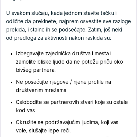
U svakom slučaju, kada jednom stavite tačku i
odličite da prekinete, najprem osvestite sve razloge
prekida, i stalno ih se podsećajte. Zatim, još neki
od predloga za aktivnosti nakon raskida su:
Izbegavajte zajednička društva i mesta i
zamolite bliske ljude da ne potežu priču oko
bivšeg partnera.
Ne posećujte njegove / njene profile na
društvenim mrežama
Oslobodite se partnerovih stvari koje su ostale
kod vas
Okružite se podržavajućim ljudima, koji vas
vole, slušajte lepe reči,