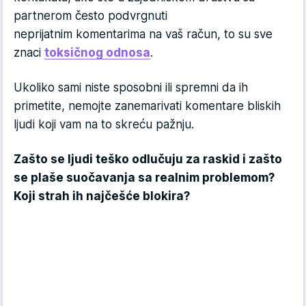
partnerom često podvrgnuti
neprijatnim komentarima na vaš račun, to su sve
znaci
toksičnog odnosa
.
Ukoliko sami niste sposobni ili spremni da ih
primetite, nemojte zanemarivati komentare bliskih
ljudi koji vam na to skreću pažnju.
Zašto se ljudi teško odlučuju za raskid i zašto
se plaše suočavanja sa realnim problemom?
Koji strah ih najčešće blokira?