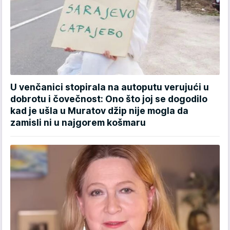
U venčanici stopirala na autoputu verujući u
dobrotu i čovečnost: Ono što joj se dogodilo
kad je ušla u Muratov džip nije mogla da
zamisli ni u najgorem košmaru