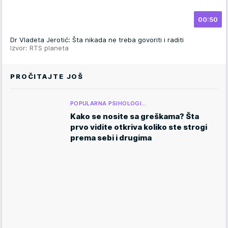
00:50
Dr Vladeta Jerotić: Šta nikada ne treba govoriti i raditi
Izvor: RTS planeta
PROČITAJTE JOŠ
POPULARNA PSIHOLOGI…
Kako se nosite sa greškama? Šta
prvo vidite otkriva koliko ste strogi
prema sebi i drugima