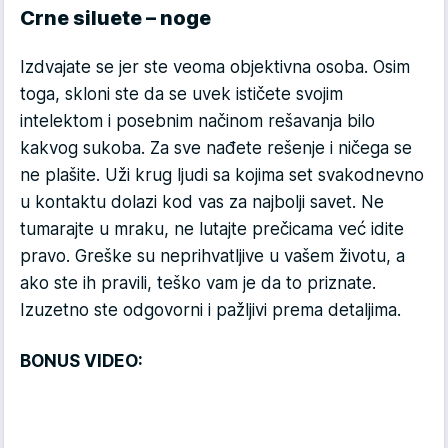
Crne siluete – noge
Izdvajate se jer ste veoma objektivna osoba. Osim
toga, skloni ste da se uvek ističete svojim
intelektom i posebnim načinom rešavanja bilo
kakvog sukoba. Za sve nađete rešenje i ničega se
ne plašite. Uži krug ljudi sa kojima set svakodnevno
u kontaktu dolazi kod vas za najbolji savet. Ne
tumarajte u mraku, ne lutajte prečicama već idite
pravo. Greške su neprihvatljive u vašem životu, a
ako ste ih pravili, teško vam je da to priznate.
Izuzetno ste odgovorni i pažljivi prema detaljima.
BONUS VIDEO: