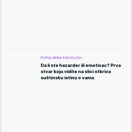
POPULARNA PSIHOLOGI…
Da li ste hazarder ili emotivac? Prva
stvar koju vidite na slici otkriva
suštinsku istinu o vama