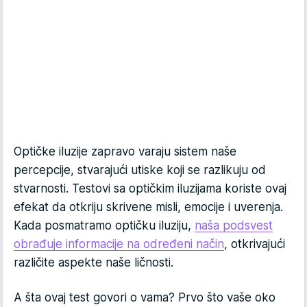
Optičke iluzije zapravo varaju sistem naše
percepcije, stvarajući utiske koji se razlikuju od
stvarnosti. Testovi sa optičkim iluzijama koriste ovaj
efekat da otkriju skrivene misli, emocije i uverenja.
Kada posmatramo optičku iluziju,
naša podsvest
obrađuje informacije na određeni način
, otkrivajući
različite aspekte naše ličnosti.
A šta ovaj test govori o vama? Prvo što vaše oko