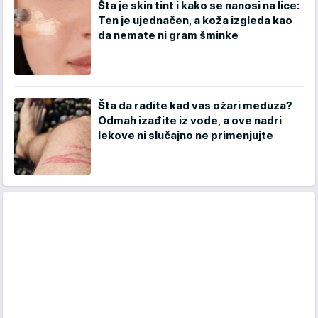
Šta je skin tint i kako se nanosi na lice:
Ten je ujednačen, a koža izgleda kao
da nemate ni gram šminke
Šta da radite kad vas ožari meduza?
Odmah izađite iz vode, a ove nadri
lekove ni slučajno ne primenjujte