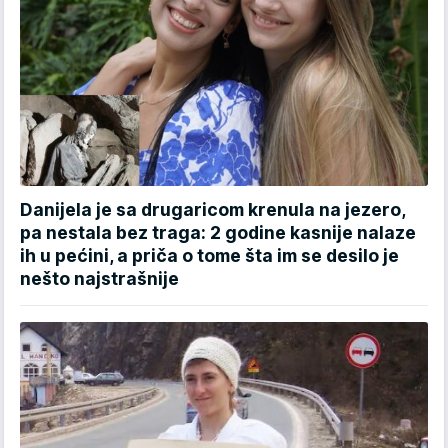
Danijela je sa drugaricom krenula na jezero,
pa nestala bez traga: 2 godine kasnije nalaze
ih u pećini, a priča o tome šta im se desilo je
nešto najstrašnije