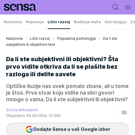
Naslovna
Najnovije
Lični razvoj
Buđenje duše
Astrologija
Zd
Naslovna
Lični razvoj
Popularna psihologija
Da li ste
subjektivni ili objektivni test
Da li ste subjektivni ili objektivni? Šta
prvo vidite otkriva da li se plašite bez
razloga ili delite savete
Optičke iluzije nas uvek pomalo zbune, ali u tome
je štos. Prva stvar koju vidite na slici govori
mnogo o vama. Da li ste subjektivni ili objektivni?
Zorica Antonijević
Objavljeno 09.09.2024. 10:36h
Dodajte Sensa u vaš Google izbor