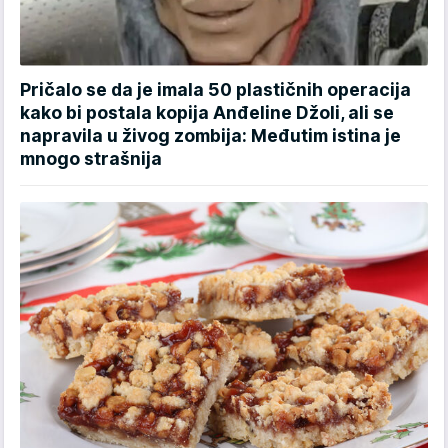
Pričalo se da je imala 50 plastičnih operacija
kako bi postala kopija Anđeline Džoli, ali se
napravila u živog zombija: Međutim istina je
mnogo strašnija