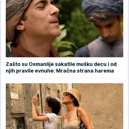
Zašto su Osmanlije sakatile mušku decu i od
njih pravile evnuhe: Mračna strana harema