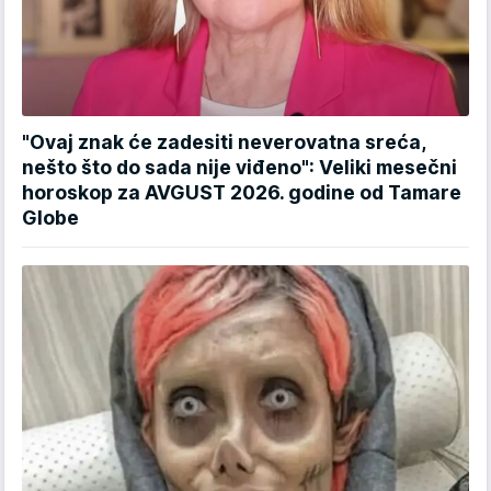
"Ovaj znak će zadesiti neverovatna sreća,
nešto što do sada nije viđeno": Veliki mesečni
horoskop za AVGUST 2026. godine od Tamare
Globe