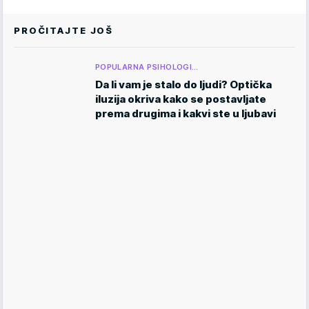
PROČITAJTE JOŠ
POPULARNA PSIHOLOGI…
Da li vam je stalo do ljudi? Optička
iluzija okriva kako se postavljate
prema drugima i kakvi ste u ljubavi