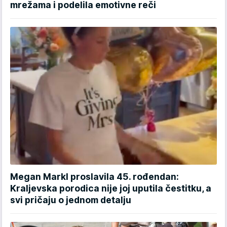
mrežama i podelila emotivne reči
Megan Markl proslavila 45. rođendan:
Kraljevska porodica nije joj uputila čestitku, a
svi pričaju o jednom detalju