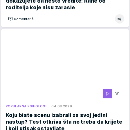
dokazujete da nešto vredite: Rane od
roditelja koje nisu zarasle
Komentariši
POPULARNA PSIHOLOGI…
04.08.2026.
Koju biste scenu izabrali za svoj jedini
nastup? Test otkriva šta ne treba da krijete
i koji utisak ostavljate