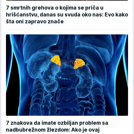
7 smrtnih grehova o kojima se priča u
hrišćanstvu, danas su svuda oko nas: Evo kako
šta oni zapravo znače
7 znakova da imate ozbiljan problem sa
nadbubrežnom žlezdom: Ako je ovaj