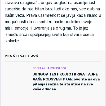
stavova drugima." Jungov pogled na usamljenost
sugeriše da nije bitan broj ljudi oko nas, već dubina
naših veza. Prava usamljenost se javlja kada nismo u
mogućnosti da na smislen način podelimo svoje
misli, emocije ili uverenja sa drugima. To je jaz
između srca i spoljašnjeg sveta koji stvara osećaj
izolacije.
PROČITAJTE JOŠ
POPULARNA PSIHOLOGI…
JUNGOV TEST KOJI OTKRIVA TAJNE
VAŠE PODSVESTI: Odgovorite na ova
pitanja i saznajte šta utiče na sve
vaše odnose