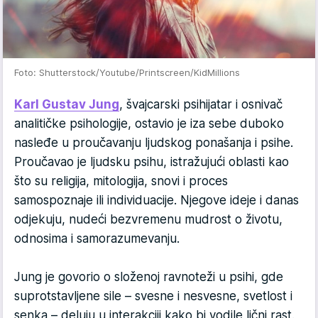
Foto: Shutterstock/Youtube/Printscreen/KidMillions
Karl Gustav Jung
, švajcarski psihijatar i osnivač
analitičke psihologije, ostavio je iza sebe duboko
nasleđe u proučavanju ljudskog ponašanja i psihe.
Proučavao je ljudsku psihu, istražujući oblasti kao
što su religija, mitologija, snovi i proces
samospoznaje ili individuacije. Njegove ideje i danas
odjekuju, nudeći bezvremenu mudrost o životu,
odnosima i samorazumevanju.
Jung je govorio o složenoj ravnoteži u psihi, gde
suprotstavljene sile – svesne i nesvesne, svetlost i
senka – deluju u interakciji kako bi vodile lični rast.