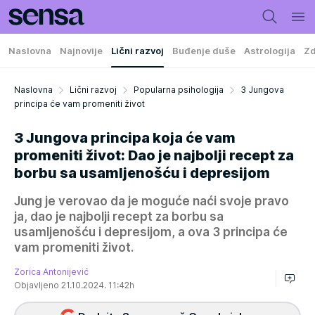
Naslovna
Najnovije
Lični razvoj
Buđenje duše
Astrologija
Zd
Naslovna
Lični razvoj
Popularna psihologija
3 Jungova
principa će vam promeniti život
3 Jungova principa koja će vam
promeniti život: Dao je najbolji recept za
borbu sa usamljenošću i depresijom
Jung je verovao da je moguće naći svoje pravo
ja, dao je najbolji recept za borbu sa
usamljenošću i depresijom, a ova 3 principa će
vam promeniti život.
Zorica Antonijević
Objavljeno 21.10.2024. 11:42h