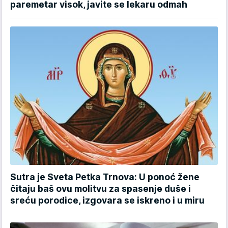
paremetar visok, javite se lekaru odmah
Sutra je Sveta Petka Trnova: U ponoć žene
čitaju baš ovu molitvu za spasenje duše i
sreću porodice, izgovara se iskreno i u miru