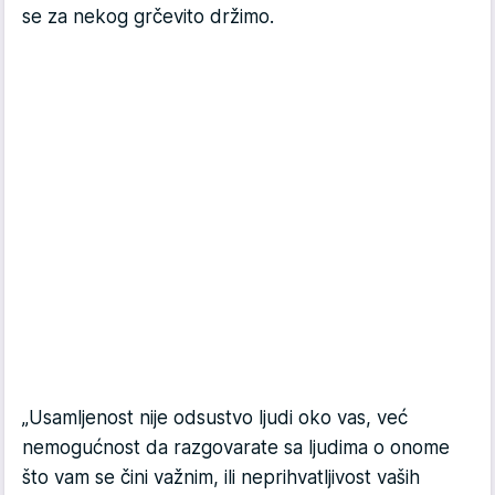
se za nekog grčevito držimo.
„Usamljenost nije odsustvo ljudi oko vas, već
nemogućnost da razgovarate sa ljudima o onome
što vam se čini važnim, ili neprihvatljivost vaših