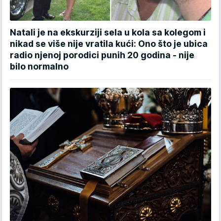
Natali je na ekskurziji sela u kola sa kolegom i
nikad se više nije vratila kući: Ono što je ubica
radio njenoj porodici punih 20 godina - nije
bilo normalno