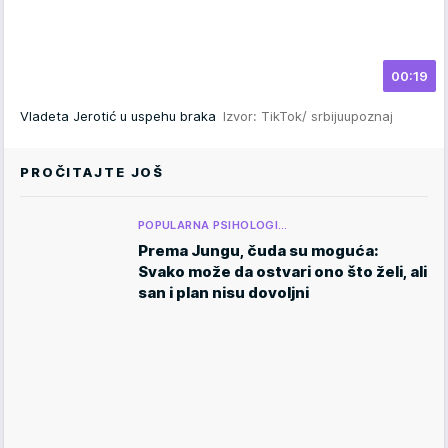
00:19
Vladeta Jerotić u uspehu braka
Izvor: TikTok/ srbijuupoznaj
PROČITAJTE JOŠ
POPULARNA PSIHOLOGI…
Prema Jungu, čuda su moguća:
Svako može da ostvari ono što želi, ali
san i plan nisu dovoljni