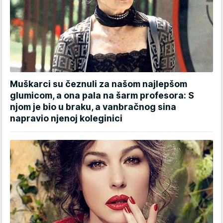
Muškarci su čeznuli za našom najlepšom
glumicom, a ona pala na šarm profesora: S
njom je bio u braku, a vanbračnog sina
napravio njenoj koleginici