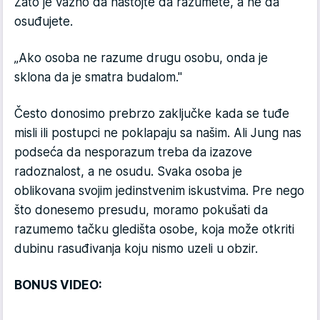
Zato je važno da nastojte da razumete, a ne da
osuđujete.
„Ako osoba ne razume drugu osobu, onda je
sklona da je smatra budalom."
Često donosimo prebrzo zaključke kada se tuđe
misli ili postupci ne poklapaju sa našim. Ali Jung nas
podseća da nesporazum treba da izazove
radoznalost, a ne osudu. Svaka osoba je
oblikovana svojim jedinstvenim iskustvima. Pre nego
što donesemo presudu, moramo pokušati da
razumemo tačku gledišta osobe, koja može otkriti
dubinu rasuđivanja koju nismo uzeli u obzir.
BONUS VIDEO: