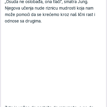
„Osuda ne oslobađa, ona tlači", smatra Jung.
Njegova učenja nude riznicu mudrosti koja nam
može pomoći da se krećemo kroz naš lični rast i
odnose sa drugima.