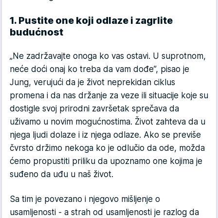
1. Pustite one koji odlaze i zagrlite
budućnost
„Ne zadržavajte onoga ko vas ostavi. U suprotnom,
neće doći onaj ko treba da vam dođe”, pisao je
Jung, verujući da je život neprekidan ciklus
promena i da nas držanje za veze ili situacije koje su
dostigle svoj prirodni završetak sprečava da
uživamo u novim mogućnostima. Život zahteva da u
njega ljudi dolaze i iz njega odlaze. Ako se previše
čvrsto držimo nekoga ko je odlučio da ode, možda
ćemo propustiti priliku da upoznamo one kojima je
suđeno da uđu u naš život.
Sa tim je povezano i njegovo mišljenje o
usamljenosti - a strah od usamljenosti je razlog da