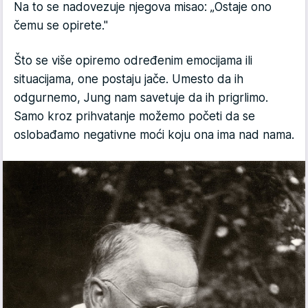
Na to se nadovezuje njegova misao: „Ostaje ono
čemu se opirete."
Što se više opiremo određenim emocijama ili
situacijama, one postaju jače. Umesto da ih
odgurnemo, Jung nam savetuje da ih prigrlimo.
Samo kroz prihvatanje možemo početi da se
oslobađamo negativne moći koju ona ima nad nama.