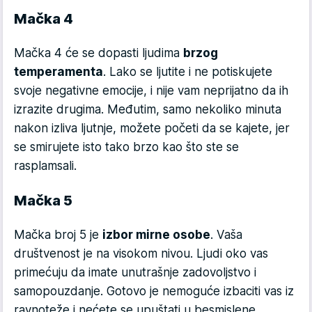
Mačka 4
Mačka 4 će se dopasti ljudima
brzog
temperamenta
. Lako se ljutite i ne potiskujete
svoje negativne emocije, i nije vam neprijatno da ih
izrazite drugima. Međutim, samo nekoliko minuta
nakon izliva ljutnje, možete početi da se kajete, jer
se smirujete isto tako brzo kao što ste se
rasplamsali.
Mačka 5
Mačka broj 5 je
izbor mirne osobe
. Vaša
društvenost je na visokom nivou. Ljudi oko vas
primećuju da imate unutrašnje zadovoljstvo i
samopouzdanje. Gotovo je nemoguće izbaciti vas iz
ravnoteže i nećete se upuštati u besmislene