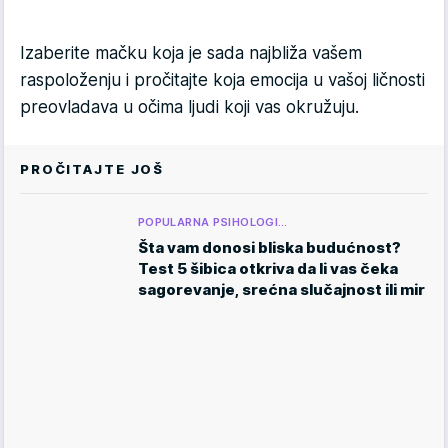
Izaberite mačku koja je sada najbliža vašem
raspoloženju i pročitajte koja emocija u vašoj ličnosti
preovladava u očima ljudi koji vas okružuju.
PROČITAJTE JOŠ
POPULARNA PSIHOLOGI…
Šta vam donosi bliska budućnost?
Test 5 šibica otkriva da li vas čeka
sagorevanje, srećna slučajnost ili mir