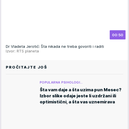
00:50
Dr Vladeta Jerotić: Šta nikada ne treba govoriti i raditi
Izvor: RTS planeta
PROČITAJTE JOŠ
POPULARNA PSIHOLOGI…
Šta vam daje a šta uzima pun Mesec?
Izbor slike odaje jeste li uzdržani ili
optimistični, a šta vas uznemirava