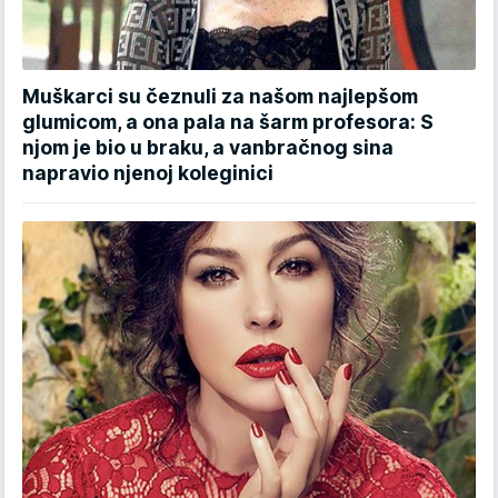
Muškarci su čeznuli za našom najlepšom
glumicom, a ona pala na šarm profesora: S
njom je bio u braku, a vanbračnog sina
napravio njenoj koleginici