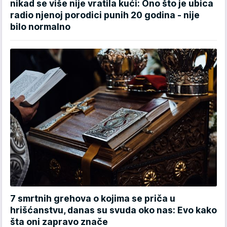
nikad se više nije vratila kući: Ono što je ubica
radio njenoj porodici punih 20 godina - nije
bilo normalno
7 smrtnih grehova o kojima se priča u
hrišćanstvu, danas su svuda oko nas: Evo kako
šta oni zapravo znače