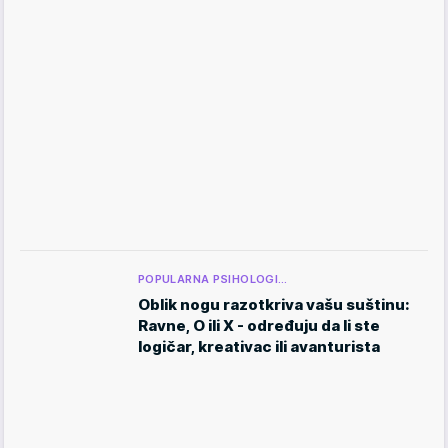
POPULARNA PSIHOLOGI…
Oblik nogu razotkriva vašu suštinu:
Ravne, O ili X - određuju da li ste
logičar, kreativac ili avanturista