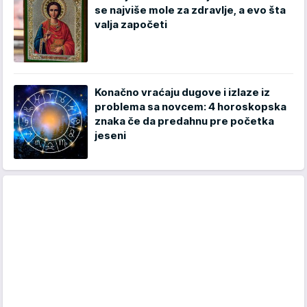
se najviše mole za zdravlje, a evo šta
valja započeti
Konačno vraćaju dugove i izlaze iz
problema sa novcem: 4 horoskopska
znaka če da predahnu pre početka
jeseni