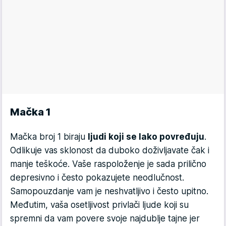
Mačka 1
Mačka broj 1 biraju
ljudi koji se lako povređuju
.
Odlikuje vas sklonost da duboko doživljavate čak i
manje teškoće. Vaše raspoloženje je sada prilično
depresivno i često pokazujete neodlučnost.
Samopouzdanje vam je neshvatljivo i često upitno.
Međutim, vaša osetljivost privlači ljude koji su
spremni da vam povere svoje najdublje tajne jer