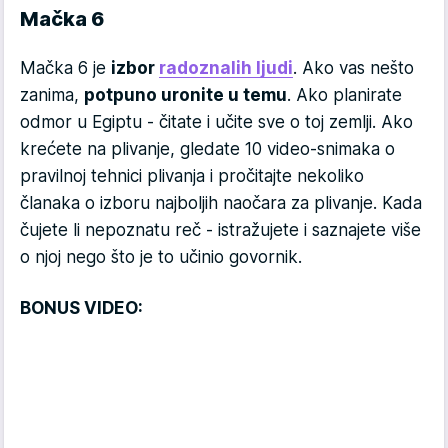
Mačka 6
Mačka 6 je
izbor
radoznalih ljudi
. Ako vas nešto
zanima,
potpuno uronite u temu
. Ako planirate
odmor u Egiptu - čitate i učite sve o toj zemlji. Ako
krećete na plivanje, gledate 10 video-snimaka o
pravilnoj tehnici plivanja i pročitajte nekoliko
članaka o izboru najboljih naočara za plivanje. Kada
čujete li nepoznatu reč - istražujete i saznajete više
o njoj nego što je to učinio govornik.
BONUS VIDEO: