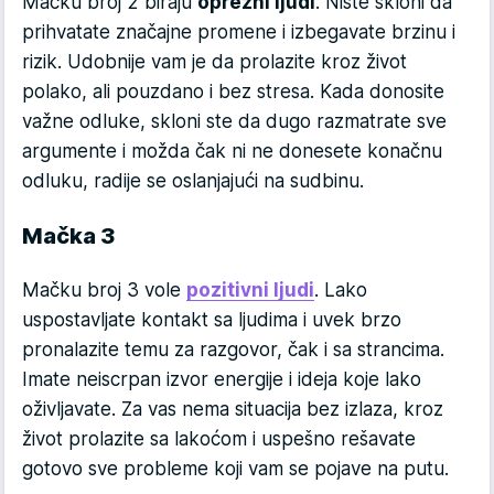
Mačku broj 2 biraju
oprezni ljudi
. Niste skloni da
prihvatate značajne promene i izbegavate brzinu i
rizik. Udobnije vam je da prolazite kroz život
polako, ali pouzdano i bez stresa. Kada donosite
važne odluke, skloni ste da dugo razmatrate sve
argumente i možda čak ni ne donesete konačnu
odluku, radije se oslanjajući na sudbinu.
Mačka 3
Mačku broj 3 vole
pozitivni ljudi
. Lako
uspostavljate kontakt sa ljudima i uvek brzo
pronalazite temu za razgovor, čak i sa strancima.
Imate neiscrpan izvor energije i ideja koje lako
oživljavate. Za vas nema situacija bez izlaza, kroz
život prolazite sa lakoćom i uspešno rešavate
gotovo sve probleme koji vam se pojave na putu.