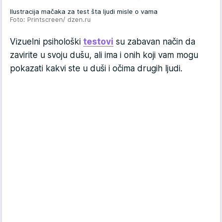
Ilustracija mačaka za test šta ljudi misle o vama
Foto: Printscreen/ dzen.ru
Vizuelni psihološki
testovi
su zabavan način da
zavirite u svoju dušu, ali ima i onih koji vam mogu
pokazati kakvi ste u duši i očima drugih ljudi.