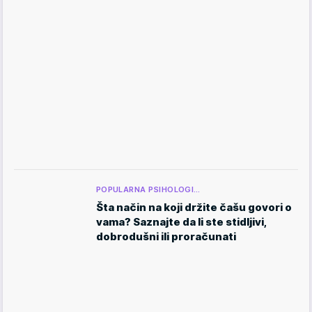
POPULARNA PSIHOLOGI…
Šta način na koji držite čašu govori o
vama? Saznajte da li ste stidljivi,
dobrodušni ili proračunati