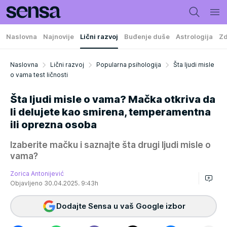
Naslovna
Najnovije
Lični razvoj
Buđenje duše
Astrologija
Zd
Naslovna
Lični razvoj
Popularna psihologija
Šta ljudi misle
o vama test ličnosti
Šta ljudi misle o vama? Mačka otkriva da
li delujete kao smirena, temperamentna
ili oprezna osoba
Izaberite mačku i saznajte šta drugi ljudi misle o
vama?
Zorica Antonijević
Objavljeno 30.04.2025. 9:43h
Dodajte Sensa u vaš Google izbor