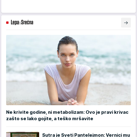
Ne krivite godine, ni metabolizam: Ovo je pravi krivac
zašto se lako gojite, a teško mršavite
Sutra je Sveti Pantelejmon: Vernici mu