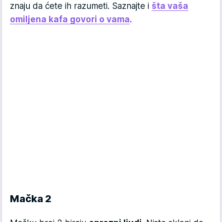
znaju da ćete ih razumeti. Saznajte i
šta vaša
omiljena kafa govori o vama
.
Mačka 2