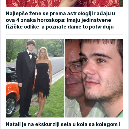
Najlepše žene se prema astrologiji rađaju u
ova 4 znaka horoskopa: Imaju jedinstvene
fizičke odlike, a poznate dame to potvrđuju
Natali je na ekskurziji sela u kola sa kolegom i