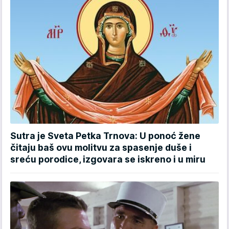
Sutra je Sveta Petka Trnova: U ponoć žene
čitaju baš ovu molitvu za spasenje duše i
sreću porodice, izgovara se iskreno i u miru