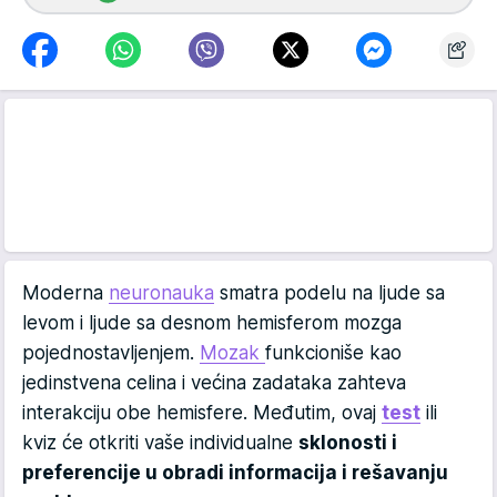
Moderna
neuronauka
smatra podelu na ljude sa
levom i ljude sa desnom hemisferom mozga
pojednostavljenjem.
Mozak
funkcioniše kao
jedinstvena celina i većina zadataka zahteva
interakciju obe hemisfere. Međutim, ovaj
test
ili
kviz će otkriti vaše individualne
sklonosti i
preferencije u obradi informacija i rešavanju