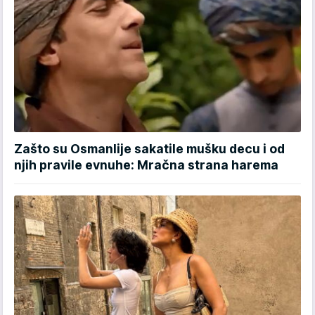
Zašto su Osmanlije sakatile mušku decu i od
njih pravile evnuhe: Mračna strana harema