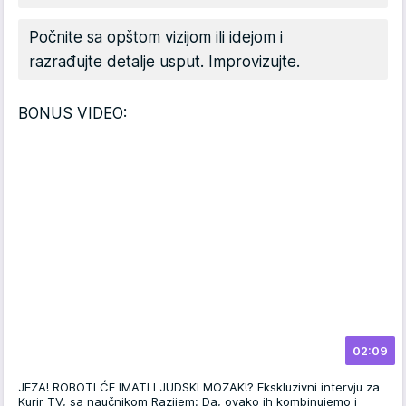
Počnite sa opštom vizijom ili idejom i
razrađujte detalje usput. Improvizujte.
BONUS VIDEO:
02:09
JEZA! ROBOTI ĆE IMATI LJUDSKI MOZAK!? Ekskluzivni intervju za
Kurir TV, sa naučnikom Razijem: Da, ovako ih kombinujemo i