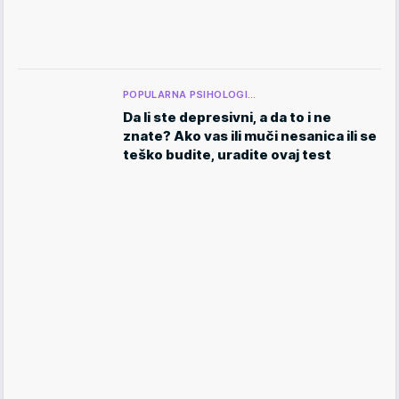
POPULARNA PSIHOLOGI…
Da li ste depresivni, a da to i ne
znate? Ako vas ili muči nesanica ili se
teško budite, uradite ovaj test