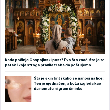
Kada počinje Gospojinski post? Evo šta znači što je to
petak i koja stroga pravila treba da poštujemo
Šta je skin tint i kako se nanosi na lice:
Ten je ujednačen, a koža izgleda kao
da nemate ni gram šminke