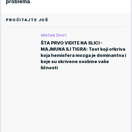
problema
.
PROČITAJTE JOŠ
SREĆAN ŽIVOT
ŠTA PRVO VIDITE NA SLICI -
MAJMUNA ILI TIGRA: Test koji otkriva
koja hemisfera mozga je dominantna i
koje su skrivene osobine vaše
ličnosti