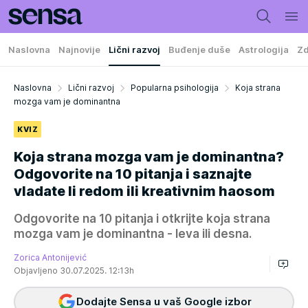
Naslovna
Najnovije
Lični razvoj
Buđenje duše
Astrologija
Zd
Naslovna
Lični razvoj
Popularna psihologija
Koja strana
mozga vam je dominantna
KVIZ
Koja strana mozga vam je dominantna?
Odgovorite na 10 pitanja i saznajte
vladate li redom ili kreativnim haosom
Odgovorite na 10 pitanja i otkrijte koja strana
mozga vam je dominantna - leva ili desna.
Zorica Antonijević
Objavljeno 30.07.2025. 12:13h
Dodajte Sensa u vaš Google izbor