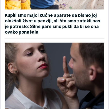
Kupili smo majci kućne aparate da bismo joj
olakšali život u penziji, ali šta smo zatekli nas
je potreslo: Silne pare smo pukli da bi se ona
ovako ponašala