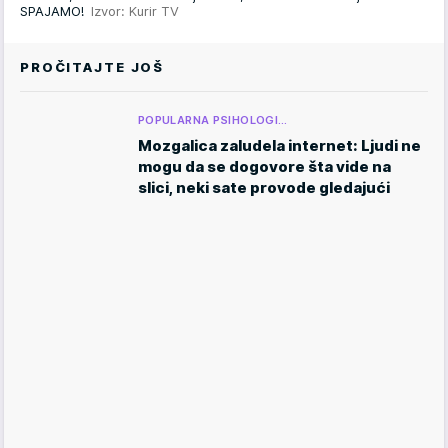
SPAJAMO!
Izvor: Kurir TV
PROČITAJTE JOŠ
POPULARNA PSIHOLOGI…
Mozgalica zaludela internet: Ljudi ne
mogu da se dogovore šta vide na
slici, neki sate provode gledajući