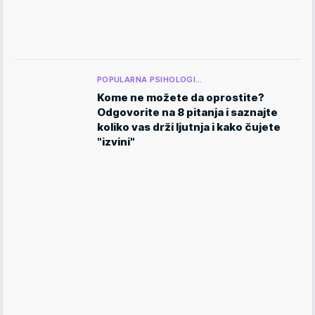
POPULARNA PSIHOLOGI…
Kome ne možete da oprostite?
Odgovorite na 8 pitanja i saznajte
koliko vas drži ljutnja i kako čujete
"izvini"