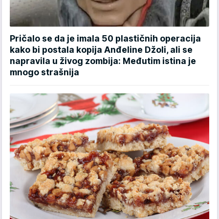
Pričalo se da je imala 50 plastičnih operacija
kako bi postala kopija Anđeline Džoli, ali se
napravila u živog zombija: Međutim istina je
mnogo strašnija