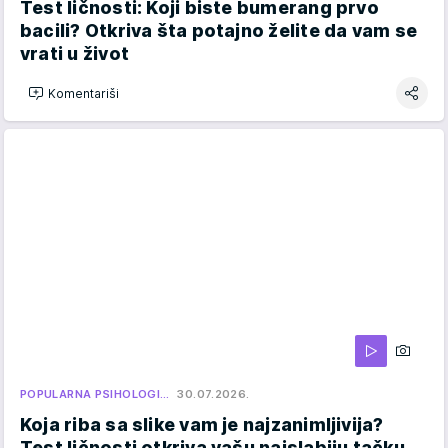
Test ličnosti: Koji biste bumerang prvo
bacili? Otkriva šta potajno želite da vam se
vrati u život
Komentariši
POPULARNA PSIHOLOGI…
30.07.2026.
Koja riba sa slike vam je najzanimljivija?
Test ličnosti otkriva vašu najslabiju tačku