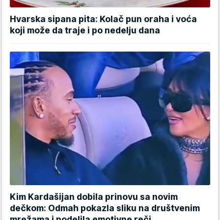
Hvarska sipana pita: Kolač pun oraha i voća
koji može da traje i po nedelju dana
Kim Kardašijan dobila prinovu sa novim
dečkom: Odmah pokazla sliku na društvenim
mrežama i podelila emotivne reči