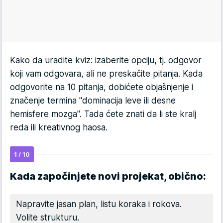
Kako da uradite kviz: izaberite opciju, tj. odgovor
koji vam odgovara, ali ne preskačite pitanja. Kada
odgovorite na 10 pitanja, dobićete objašnjenje i
značenje termina "dominacija leve ili desne
hemisfere mozga". Tada ćete znati da li ste kralj
reda ili kreativnog haosa.
1 / 10
Kada započinjete novi projekat, obično:
Napravite jasan plan, listu koraka i rokova.
Volite strukturu.