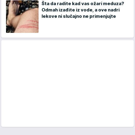
Šta da radite kad vas ožari meduza?
Odmah izađite iz vode, a ove nadri
lekove ni slučajno ne primenjujte