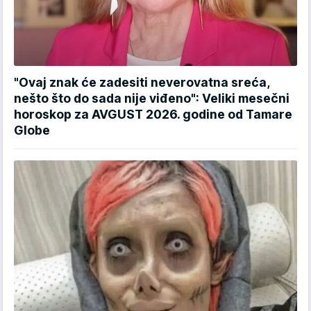
"Ovaj znak će zadesiti neverovatna sreća,
nešto što do sada nije viđeno": Veliki mesečni
horoskop za AVGUST 2026. godine od Tamare
Globe