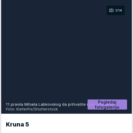
1/14
Pogledaj
11 pravila Mihaila Labkovskog da prihvatite i zavolite sebe
fotogaleriju
Foto: KieferPix/Shutterstock
Kruna 5