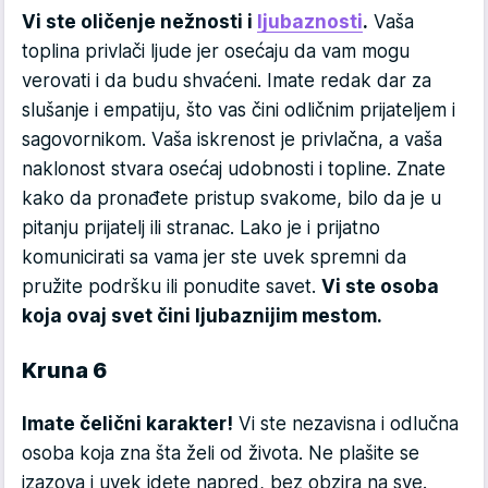
Vi ste oličenje nežnosti i
ljubaznosti
.
Vaša
toplina privlači ljude jer osećaju da vam mogu
verovati i da budu shvaćeni. Imate redak dar za
slušanje i empatiju, što vas čini odličnim prijateljem i
sagovornikom. Vaša iskrenost je privlačna, a vaša
naklonost stvara osećaj udobnosti i topline. Znate
kako da pronađete pristup svakome, bilo da je u
pitanju prijatelj ili stranac. Lako je i prijatno
komunicirati sa vama jer ste uvek spremni da
pružite podršku ili ponudite savet.
Vi ste osoba
koja ovaj svet čini ljubaznijim mestom.
Kruna 6
Imate čelični karakter!
Vi ste nezavisna i odlučna
osoba koja zna šta želi od života. Ne plašite se
izazova i uvek idete napred, bez obzira na sve.