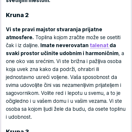
svetlijim mestom.
Kruna 2
Vi ste pravi majstor stvaranja prijatne
atmosfere.
Toplina kojom zračite može se osetiti
čak i iz daljine.
Imate neverovatan
talenat
da
svaki prostor učinite udobnim i harmoničnim
, a
one oko vas srećnim. Vi ste brižna i pažljiva osoba
koja uvek zna kako da podrži, ohrabri ili
jednostavno usreći voljene. Vaša sposobnost da
svima udovoljite čini vas nezamenljivim prijateljem i
sagovornikom. Volite red i lepotu u svemu, a to je
očigledno i u vašem domu i u vašim vezama. Vi ste
osoba sa kojom ljudi žele da budu, da osete toplinu
i udobnost.
Kruna 3