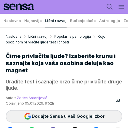
Naslovna
Najnovije
Lični razvoj
Buđenje duše
Astrologija
Zd
Naslovna
Lični razvoj
Popularna psihologija
Kojom
osobinom privlačite ljude test ličnosti
Čime privlačite ljude? Izaberite krunu i
saznajte koja vaša osobina deluje kao
magnet
Uradite test i saznajte brzo čime privlačite druge
ljude.
Autor:
Zorica Antonijević
Objavljeno 05.01.2026. 9:52h
Dodajte Sensa u vaš Google izbor