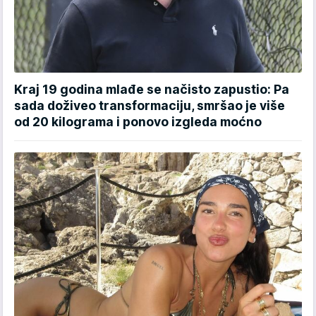
Kraj 19 godina mlađe se načisto zapustio: Pa
sada doživeo transformaciju, smršao je više
od 20 kilograma i ponovo izgleda moćno