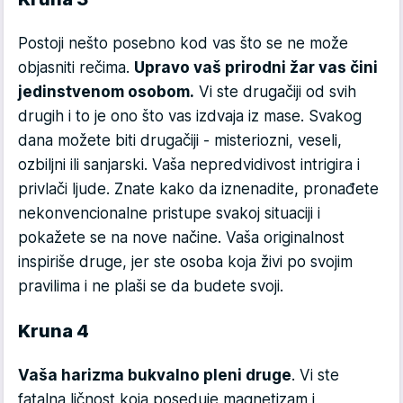
Postoji nešto posebno kod vas što se ne može
objasniti rečima.
Upravo vaš prirodni žar vas čini
jedinstvenom osobom.
Vi ste drugačiji od svih
drugih i to je ono što vas izdvaja iz mase. Svakog
dana možete biti drugačiji - misteriozni, veseli,
ozbiljni ili sanjarski. Vaša nepredvidivost intrigira i
privlači ljude. Znate kako da iznenadite, pronađete
nekonvencionalne pristupe svakoj situaciji i
pokažete se na nove načine. Vaša originalnost
inspiriše druge, jer ste osoba koja živi po svojim
pravilima i ne plaši se da budete svoji.
Kruna 4
Vaša harizma bukvalno pleni druge
. Vi ste
fatalna ličnost koja poseduje magnetizam i