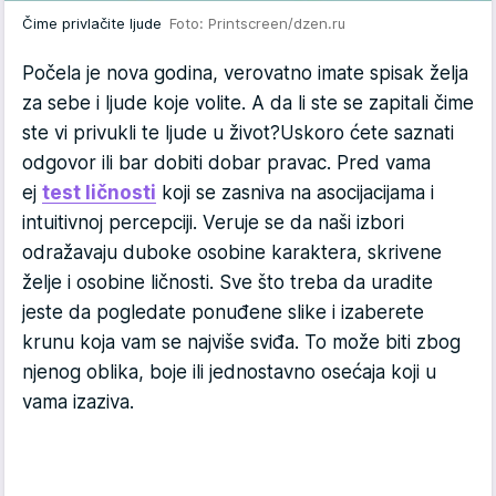
Čime privlačite ljude
Foto: Printscreen/dzen.ru
Počela je nova godina, verovatno imate spisak želja
za sebe i ljude koje volite. A da li ste se zapitali čime
ste vi privukli te ljude u život?Uskoro ćete saznati
odgovor ili bar dobiti dobar pravac. Pred vama
ej
test ličnosti
koji se zasniva na asocijacijama i
intuitivnoj percepciji. Veruje se da naši izbori
odražavaju duboke osobine karaktera, skrivene
želje i osobine ličnosti. Sve što treba da uradite
jeste da pogledate ponuđene slike i izaberete
krunu koja vam se najviše sviđa. To može biti zbog
njenog oblika, boje ili jednostavno osećaja koji u
vama izaziva.