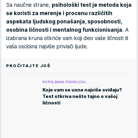
Sa naučne strane,
psihološki test je metoda koja
se koristi za merenje i procenu različitih
aspekata ljudskog ponašanja, sposobnosti,
osobina ličnosti i mentalnog funkcionisanja
. A
izabrana kruna otkriće vam koji deo vaše ličnosti ili
vaša osobina najviše privlači ljude.
PROČITAJTE JOŠ
POPULARNA PSIHOLOGI…
Koje vam se usne najviše sviđaju?
Test otkriva nešto tajno o vašoj
ličnosti