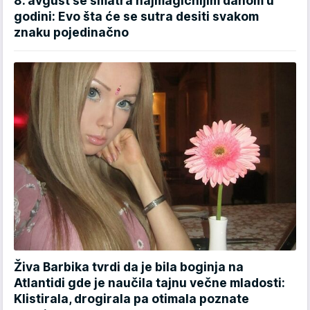
8. avgust se smatra najmagičnijim danom u
godini: Evo šta će se sutra desiti svakom
znaku pojedinačno
Živa Barbika tvrdi da je bila boginja na
Atlantidi gde je naučila tajnu večne mladosti:
Klistirala, drogirala pa otimala poznate