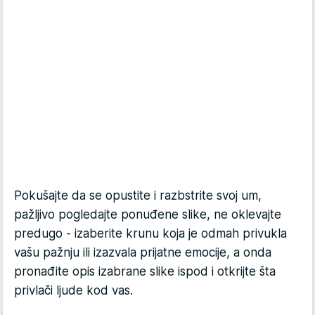
Pokušajte da se opustite i razbstrite svoj um,
pažljivo pogledajte ponuđene slike, ne oklevajte
predugo - izaberite krunu koja je odmah privukla
vašu pažnju ili izazvala prijatne emocije, a onda
pronađite opis izabrane slike ispod i otkrijte šta
privlači ljude kod vas.