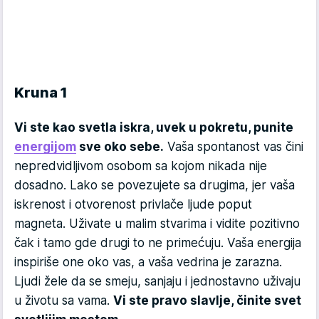
Kruna 1
Vi ste kao svetla iskra, uvek u pokretu, punite
energijom
sve oko sebe.
Vaša spontanost vas čini
nepredvidljivom osobom sa kojom nikada nije
dosadno. Lako se povezujete sa drugima, jer vaša
iskrenost i otvorenost privlače ljude poput
magneta. Uživate u malim stvarima i vidite pozitivno
čak i tamo gde drugi to ne primećuju. Vaša energija
inspiriše one oko vas, a vaša vedrina je zarazna.
Ljudi žele da se smeju, sanjaju i jednostavno uživaju
u životu sa vama.
Vi ste pravo slavlje, činite svet