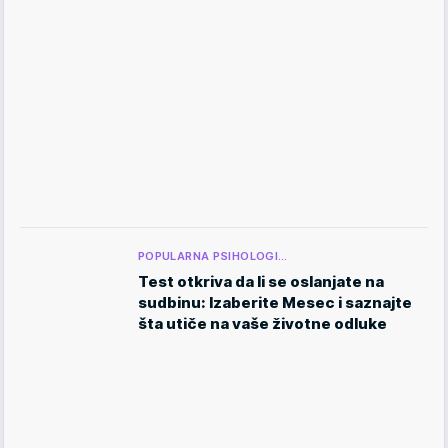
POPULARNA PSIHOLOGI…
Test otkriva da li se oslanjate na
sudbinu: Izaberite Mesec i saznajte
šta utiče na vaše životne odluke