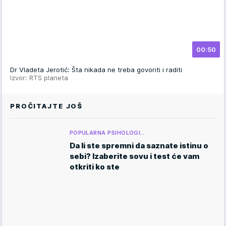
00:50
Dr Vladeta Jerotić: Šta nikada ne treba govoriti i raditi
Izvor: RTS planeta
PROČITAJTE JOŠ
POPULARNA PSIHOLOGI…
Da li ste spremni da saznate istinu o
sebi? Izaberite sovu i test će vam
otkriti ko ste