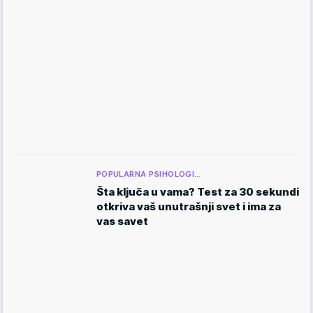
POPULARNA PSIHOLOGI…
Šta ključa u vama? Test za 30 sekundi
otkriva vaš unutrašnji svet i ima za
vas savet