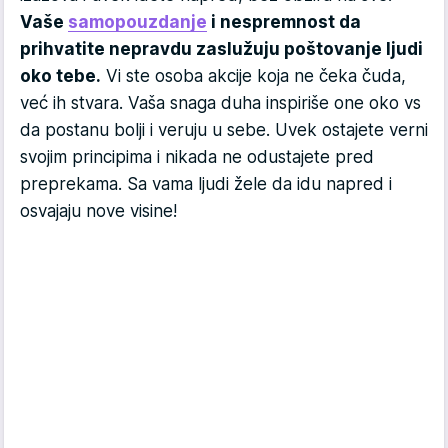
Vaše
samopouzdanje
i nespremnost da
prihvatite nepravdu zaslužuju poštovanje ljudi
oko tebe.
Vi ste osoba akcije koja ne čeka čuda,
već ih stvara. Vaša snaga duha inspiriše one oko vs
da postanu bolji i veruju u sebe. Uvek ostajete verni
svojim principima i nikada ne odustajete pred
preprekama. Sa vama ljudi žele da idu napred i
osvajaju nove visine!