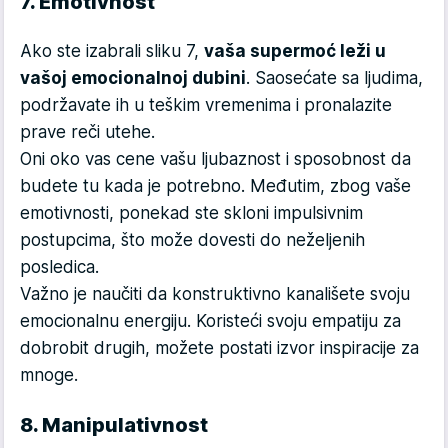
7. Emotivnost
Ako ste izabrali sliku 7,
vaša supermoć leži u
vašoj emocionalnoj dubini
. Saosećate sa ljudima,
podržavate ih u teškim vremenima i pronalazite
prave reči utehe.
Oni oko vas cene vašu ljubaznost i sposobnost da
budete tu kada je potrebno. Međutim, zbog vaše
emotivnosti, ponekad ste skloni impulsivnim
postupcima, što može dovesti do neželjenih
posledica.
Važno je naučiti da konstruktivno kanališete svoju
emocionalnu energiju. Koristeći svoju empatiju za
dobrobit drugih, možete postati izvor inspiracije za
mnoge.
8. Manipulativnost