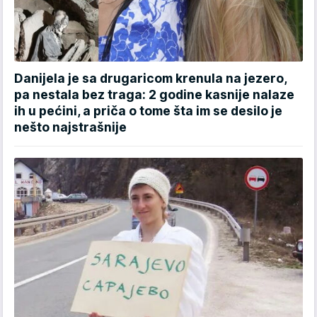
Danijela je sa drugaricom krenula na jezero,
pa nestala bez traga: 2 godine kasnije nalaze
ih u pećini, a priča o tome šta im se desilo je
nešto najstrašnije