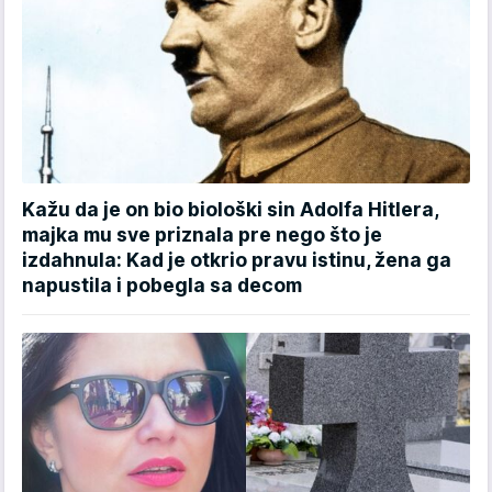
Kažu da je on bio biološki sin Adolfa Hitlera,
majka mu sve priznala pre nego što je
izdahnula: Kad je otkrio pravu istinu, žena ga
napustila i pobegla sa decom