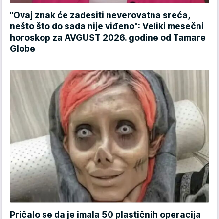
"Ovaj znak će zadesiti neverovatna sreća,
nešto što do sada nije viđeno": Veliki mesečni
horoskop za AVGUST 2026. godine od Tamare
Globe
Pričalo se da je imala 50 plastičnih operacija