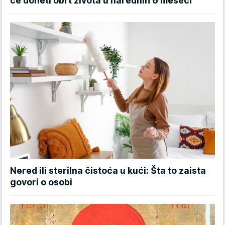
će doneti obrt života u narednih 6 meseci
Nered ili sterilna čistoća u kući: Šta to zaista
govori o osobi