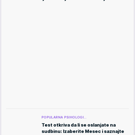
POPULARNA PSIHOLOGI…
Test otkriva da li se oslanjate na
sudbinu: Izaberite Mesec i saznajte