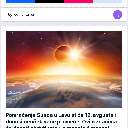
Komentariši
Pomračenje Sunca u Lavu stiže 12. avgusta i
donosi neočekivane promene: Ovim znacima