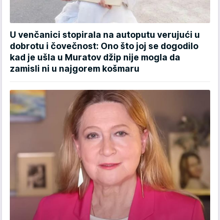
U venčanici stopirala na autoputu verujući u
dobrotu i čovečnost: Ono što joj se dogodilo
kad je ušla u Muratov džip nije mogla da
zamisli ni u najgorem košmaru