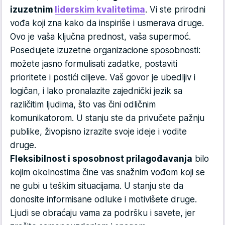
izuzetnim
liderskim kvalitetima
. Vi ste prirodni
vođa koji zna kako da inspiriše i usmerava druge.
Ovo je vaša ključna prednost, vaša supermoć.
Posedujete izuzetne organizacione sposobnosti:
možete jasno formulisati zadatke, postaviti
prioritete i postići ciljeve. Vaš govor je ubedljiv i
logičan, i lako pronalazite zajednički jezik sa
različitim ljudima, što vas čini odličnim
komunikatorom. U stanju ste da privučete pažnju
publike, živopisno izrazite svoje ideje i vodite
druge.
Fleksibilnost i sposobnost prilagođavanja
bilo
kojim okolnostima čine vas snažnim vođom koji se
ne gubi u teškim situacijama. U stanju ste da
donosite informisane odluke i motivišete druge.
Ljudi se obraćaju vama za podršku i savete, jer