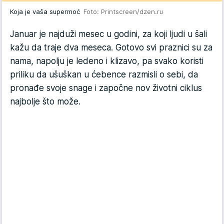
Koja je vaša supermoć
Foto: Printscreen/dzen.ru
Januar je najduži mesec u godini, za koji ljudi u šali
kažu da traje dva meseca. Gotovo svi praznici su za
nama, napolju je ledeno i klizavo, pa svako koristi
priliku da ušuškan u ćebence razmisli o sebi, da
pronađe svoje snage i započne nov životni ciklus
najbolje što može.