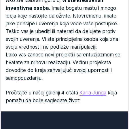
Ako ste izabrali figuru 6,
vi ste kreativna i
inventivna osoba
. Imate bogatu maštu i mnogo
ideja koje nastojite da oživite. Istovremeno, imate
jake principe i uverenja koja vode vaše postupke.
Teško vas je ubediti ili naterati da delujete protiv
svojih uverenja. Vi ste principijelna osoba koja zna
svoju vrednost i ne podleže manipulaciji.
Lako vas zanose novi projekti i sa entuzijazmom se
hvatate za njihovu realizaciju. Većinu projekata
dovodite do kraja zahvaljujući svojoj upornosti i
samopouzdanju.
Pročitajte u našoj galeriji 4 citata
Karla Junga
koja
pomažu da bolje sagledate život: