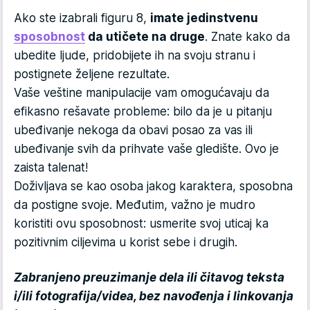
Ako ste izabrali figuru 8,
imate jedinstvenu
sposobnost
da utičete na druge
. Znate kako da
ubedite ljude, pridobijete ih na svoju stranu i
postignete željene rezultate.
Vaše veštine manipulacije vam omogućavaju da
efikasno rešavate probleme: bilo da je u pitanju
ubeđivanje nekoga da obavi posao za vas ili
ubeđivanje svih da prihvate vaše gledište. Ovo je
zaista talenat!
Doživljava se kao osoba jakog karaktera, sposobna
da postigne svoje. Međutim, važno je mudro
koristiti ovu sposobnost: usmerite svoj uticaj ka
pozitivnim ciljevima u korist sebe i drugih.
Zabranjeno preuzimanje dela ili čitavog teksta
i/ili fotografija/videa, bez navođenja i linkovanja