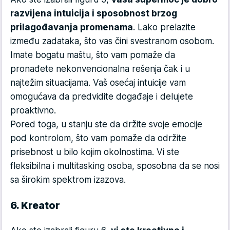
razvijena intuicija i sposobnost brzog
prilagođavanja promenama
. Lako prelazite
između zadataka, što vas čini svestranom osobom.
Imate bogatu maštu, što vam pomaže da
pronađete nekonvencionalna rešenja čak i u
najtežim situacijama. Vaš osećaj intuicije vam
omogućava da predvidite događaje i delujete
proaktivno.
Pored toga, u stanju ste da držite svoje emocije
pod kontrolom, što vam pomaže da održite
prisebnost u bilo kojim okolnostima. Vi ste
fleksibilna i multitasking osoba, sposobna da se nosi
sa širokim spektrom izazova.
6. Kreator