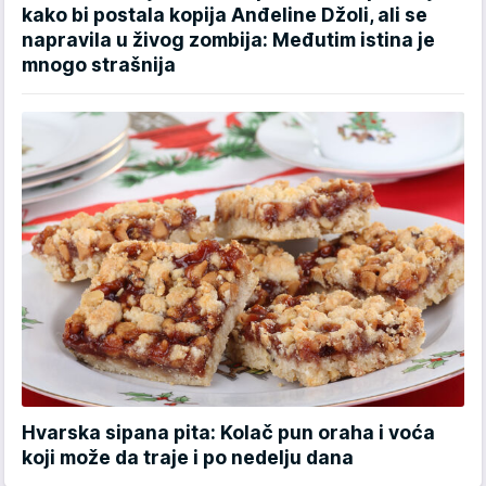
kako bi postala kopija Anđeline Džoli, ali se
napravila u živog zombija: Međutim istina je
mnogo strašnija
Hvarska sipana pita: Kolač pun oraha i voća
koji može da traje i po nedelju dana