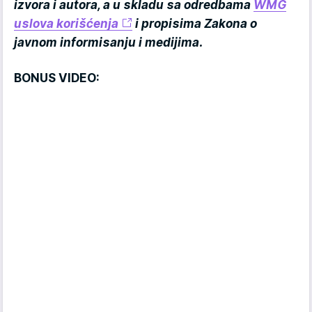
izvora i autora, a u skladu sa odredbama
WMG
uslova korišćenja
i propisima Zakona o
javnom informisanju i medijima.
BONUS VIDEO: