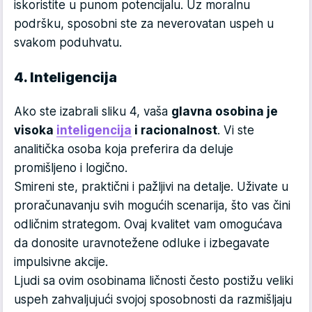
iskoristite u punom potencijalu. Uz moralnu
podršku, sposobni ste za neverovatan uspeh u
svakom poduhvatu.
4. Inteligencija
Ako ste izabrali sliku 4, vaša
glavna osobina je
visoka
inteligencija
i racionalnost
. Vi ste
analitička osoba koja preferira da deluje
promišljeno i logično.
Smireni ste, praktični i pažljivi na detalje. Uživate u
proračunavanju svih mogućih scenarija, što vas čini
odličnim strategom. Ovaj kvalitet vam omogućava
da donosite uravnotežene odluke i izbegavate
impulsivne akcije.
Ljudi sa ovim osobinama ličnosti često postižu veliki
uspeh zahvaljujući svojoj sposobnosti da razmišljaju