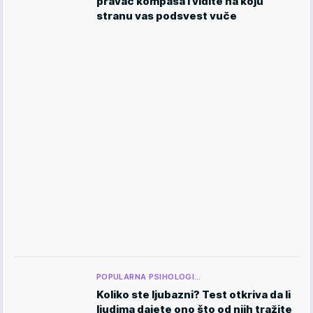
pravac kompasa i vidite na koju
stranu vas podsvest vuče
POPULARNA PSIHOLOGI…
Koliko ste ljubazni? Test otkriva da li
ljudima dajete ono što od njih tražite