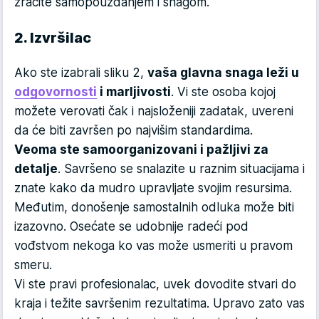
zračite samopouzdanjem i snagom.
2. Izvršilac
Ako ste izabrali sliku 2,
vaša glavna snaga leži u
odgovornosti
i marljivosti
. Vi ste osoba kojoj
možete verovati čak i najsloženiji zadatak, uvereni
da će biti završen po najvišim standardima.
Veoma ste samoorganizovani i pažljivi za
detalje
. Savršeno se snalazite u raznim situacijama i
znate kako da mudro upravljate svojim resursima.
Međutim, donošenje samostalnih odluka može biti
izazovno. Osećate se udobnije radeći pod
vođstvom nekoga ko vas može usmeriti u pravom
smeru.
Vi ste pravi profesionalac, uvek dovodite stvari do
kraja i težite savršenim rezultatima. Upravo zato vas