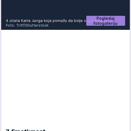
Pogledaj
4 citata Karla Junga koja pomažu da bolje sagledate život
fotogaleriju
Foto: Triff/Shutterstock