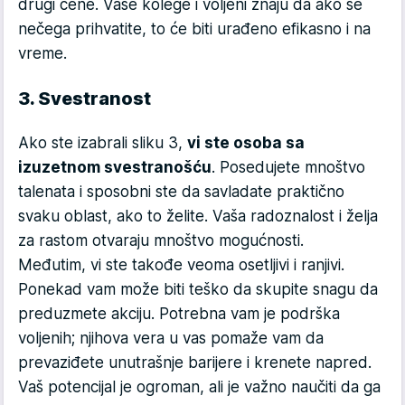
drugi cene. Vaše kolege i voljeni znaju da ako se
nečega prihvatite, to će biti urađeno efikasno i na
vreme.
3. Svestranost
Ako ste izabrali sliku 3,
vi ste osoba sa
izuzetnom svestranošću
. Posedujete mnoštvo
talenata i sposobni ste da savladate praktično
svaku oblast, ako to želite. Vaša radoznalost i želja
za rastom otvaraju mnoštvo mogućnosti.
Međutim, vi ste takođe veoma osetljivi i ranjivi.
Ponekad vam može biti teško da skupite snagu da
preduzmete akciju. Potrebna vam je podrška
voljenih; njihova vera u vas pomaže vam da
prevaziđete unutrašnje barijere i krenete napred.
Vaš potencijal je ogroman, ali je važno naučiti da ga