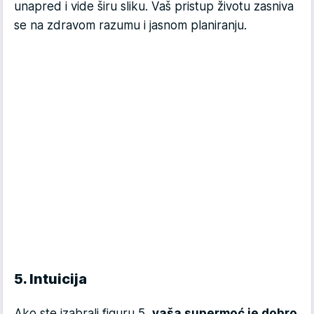
unapred i vide širu sliku. Vaš pristup životu zasniva
se na zdravom razumu i jasnom planiranju.
5. Intuicija
Ako ste izabrali figuru 5,
vaša supermoć je dobro