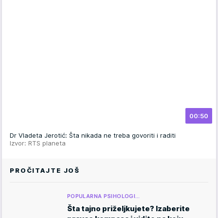
00:50
Dr Vladeta Jerotić: Šta nikada ne treba govoriti i raditi
Izvor: RTS planeta
PROČITAJTE JOŠ
POPULARNA PSIHOLOGI…
Šta tajno priželjkujete? Izaberite