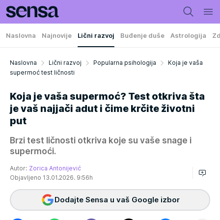
Naslovna
Najnovije
Lični razvoj
Buđenje duše
Astrologija
Zd
Naslovna
Lični razvoj
Popularna psihologija
Koja je vaša
supermoć test ličnosti
Koja je vaša supermoć? Test otkriva šta
je vaš najjači adut i čime krčite životni
put
Brzi test ličnosti otkriva koje su vaše snage i
supermoći.
Autor:
Zorica Antonijević
Objavljeno 13.01.2026. 9:56h
Dodajte Sensa u vaš Google izbor