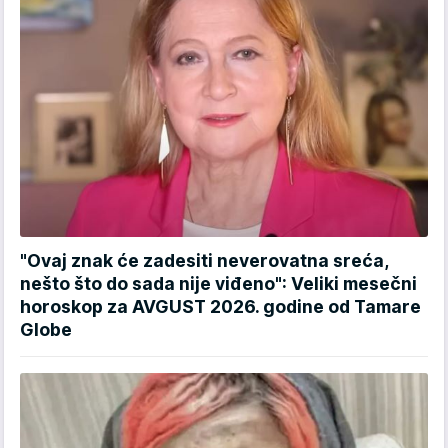
"Ovaj znak će zadesiti neverovatna sreća,
nešto što do sada nije viđeno": Veliki mesečni
horoskop za AVGUST 2026. godine od Tamare
Globe