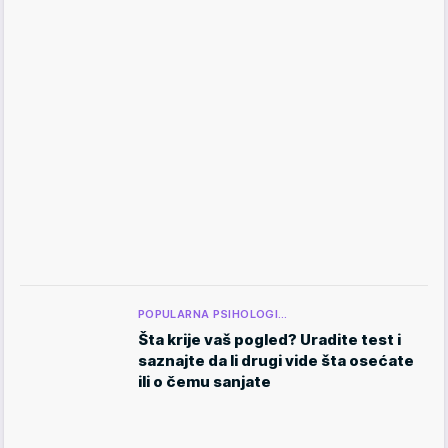
POPULARNA PSIHOLOGI…
Šta krije vaš pogled? Uradite test i
saznajte da li drugi vide šta osećate
ili o čemu sanjate