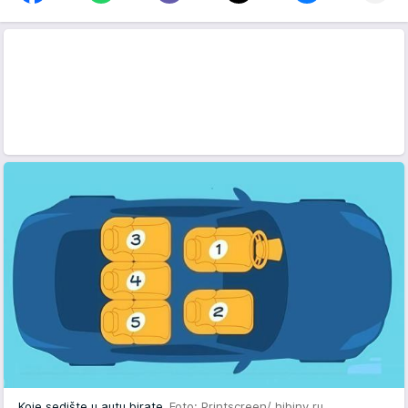
Koje sedište u autu birate
Foto: Printscreen/ hibiny.ru