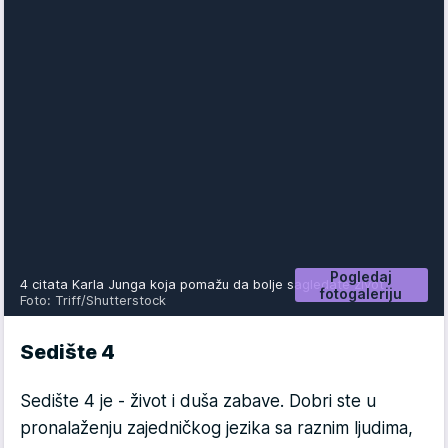
Pogledaj
4 citata Karla Junga koja pomažu da bolje sagledate život
fotogaleriju
Foto: Triff/Shutterstock
Sedište 4
Sedište 4 je - život i duša zabave. Dobri ste u
pronalaženju zajedničkog jezika sa raznim ljudima,