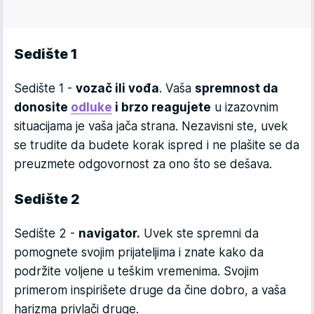
Sedište 1
Sedište 1 -
vozač ili vođa
. Vaša
spremnost da
donosite
odluke
i brzo reagujete
u izazovnim
situacijama je vaša jača strana. Nezavisni ste, uvek
se trudite da budete korak ispred i ne plašite se da
preuzmete odgovornost za ono što se dešava.
Sedište 2
Sedište 2 -
navigator.
Uvek ste spremni da
pomognete svojim prijateljima i znate kako da
podržite voljene u teškim vremenima. Svojim
primerom inspirišete druge da čine dobro, a vaša
harizma privlači druge.