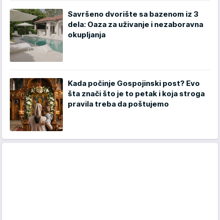
Savršeno dvorište sa bazenom iz 3
dela: Oaza za uživanje i nezaboravna
okupljanja
Kada počinje Gospojinski post? Evo
šta znači što je to petak i koja stroga
pravila treba da poštujemo