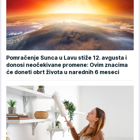
Pomračenje Sunca u Lavu stiže 12. avgusta i
donosi neočekivane promene: Ovim znacima
će doneti obrt života u narednih 6 meseci