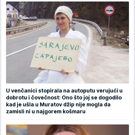
U venčanici stopirala na autoputu verujući u
dobrotu i čovečnost: Ono što joj se dogodilo
kad je ušla u Muratov džip nije mogla da
zamisli ni u najgorem košmaru