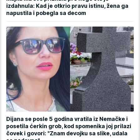
izdahnula: Kad je otkrio pravu istinu, žena ga
napustila i pobegla sa decom
Dijana se posle 5 godina vratila iz Nemačke i
posetila ćerkin grob, kod spomenika joj prilazi
čovek i govori: "Znam devojku sa slike, udala