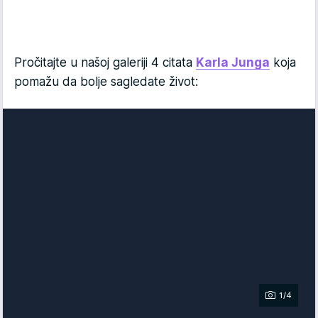
Pročitajte u našoj galeriji 4 citata
Karla Junga
koja
pomažu da bolje sagledate život:
1/4