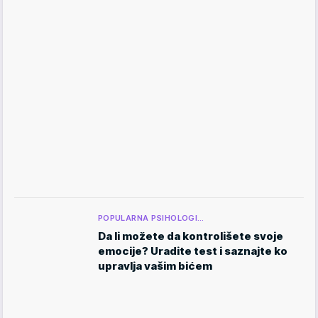
POPULARNA PSIHOLOGI…
Da li možete da kontrolišete svoje
emocije? Uradite test i saznajte ko
upravlja vašim bićem