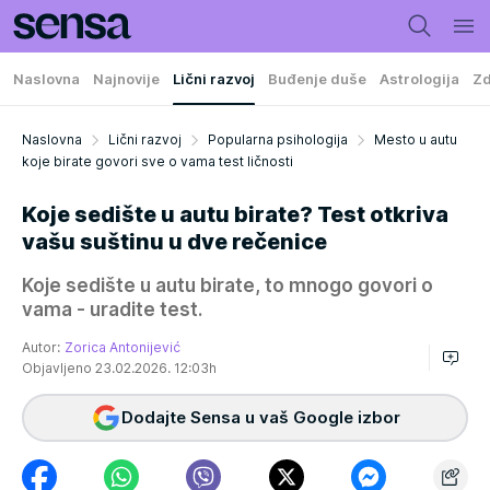
Naslovna
Najnovije
Lični razvoj
Buđenje duše
Astrologija
Zd
Naslovna
Lični razvoj
Popularna psihologija
Mesto u autu
koje birate govori sve o vama test ličnosti
Koje sedište u autu birate? Test otkriva
vašu suštinu u dve rečenice
Koje sedište u autu birate, to mnogo govori o
vama - uradite test.
Autor:
Zorica Antonijević
Objavljeno 23.02.2026. 12:03h
Dodajte Sensa u vaš Google izbor