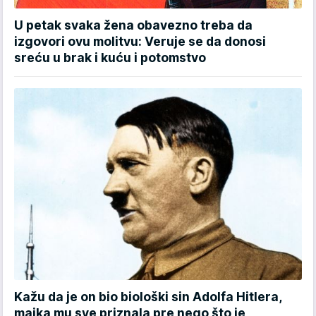
U petak svaka žena obavezno treba da
izgovori ovu molitvu: Veruje se da donosi
sreću u brak i kuću i potomstvo
Kažu da je on bio biološki sin Adolfa Hitlera,
majka mu sve priznala pre nego što je