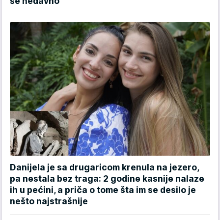
se nedavno"
Danijela je sa drugaricom krenula na jezero,
pa nestala bez traga: 2 godine kasnije nalaze
ih u pećini, a priča o tome šta im se desilo je
nešto najstrašnije