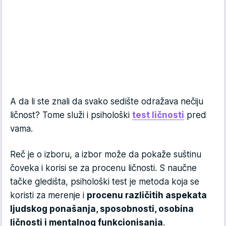
A da li ste znali da svako sedište odražava nečiju
ličnost? Tome služi i psihološki
test ličnosti
pred
vama.
Reč je o izboru, a izbor može da pokaže suštinu
čoveka i korisi se za procenu ličnosti. S naučne
tačke gledišta, psihološki test je metoda koja se
koristi za merenje i
procenu različitih aspekata
ljudskog ponašanja, sposobnosti, osobina
ličnosti i mentalnog funkcionisanja
.