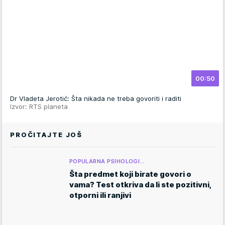
00:50
Dr Vladeta Jerotić: Šta nikada ne treba govoriti i raditi
Izvor: RTS planeta
PROČITAJTE JOŠ
POPULARNA PSIHOLOGI…
Šta predmet koji birate govori o
vama? Test otkriva da li ste pozitivni,
otporni ili ranjivi