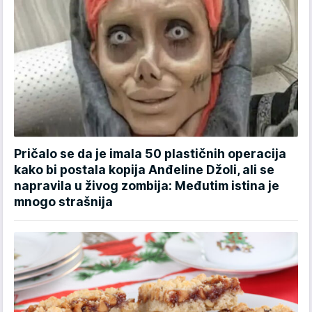
Pričalo se da je imala 50 plastičnih operacija
kako bi postala kopija Anđeline Džoli, ali se
napravila u živog zombija: Međutim istina je
mnogo strašnija