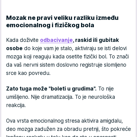
Mozak ne pravi veliku razliku između
emocionalnog i fizičkog bola
Kada doživite
odbacivanje
, raskid ili gubitak
osobe
do koje vam je stalo, aktiviraju se isti delovi
mozga koji reaguju kada osetite fizički bol. To znači
da vaš nervni sistem doslovno registruje slomljeno
srce kao povredu.
Zato tuga može "boleti u grudima".
To nije
umišljeno. Nije dramatizacija. To je neurološka
reakcija.
Ova vrsta emocionalnog stresa aktivira amigdalu,
deo mozga zadužen za obradu pretnji, što pokreće