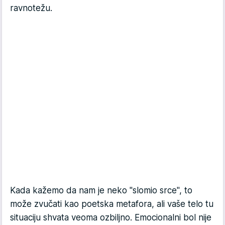
ravnotežu.
Kada kažemo da nam je neko "slomio srce", to
može zvučati kao poetska metafora, ali vaše telo tu
situaciju shvata veoma ozbiljno. Emocionalni bol nije