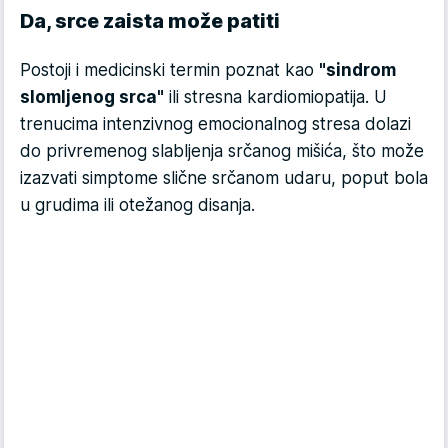
Da, srce zaista može patiti
Postoji i medicinski termin poznat kao
"sindrom
slomljenog srca"
ili stresna kardiomiopatija. U
trenucima intenzivnog emocionalnog stresa dolazi
do privremenog slabljenja srčanog mišića, što može
izazvati simptome slične srčanom udaru, poput bola
u grudima ili otežanog disanja.