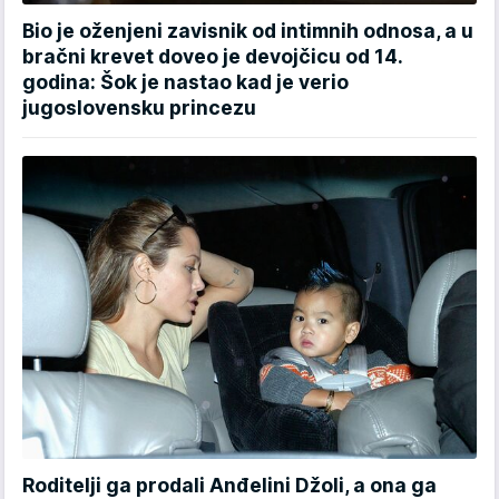
Bio je oženjeni zavisnik od intimnih odnosa, a u
bračni krevet doveo je devojčicu od 14.
godina: Šok je nastao kad je verio
jugoslovensku princezu
Roditelji ga prodali Anđelini Džoli, a ona ga