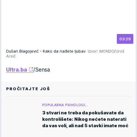
03:29
Dušan Blagojević - Kako da nađete ljubav
Izvor: MONDO/Uroš
Arsić
Ultra.ba
/Sensa
PROČITAJTE JOŠ
POPULARNA PSIHOLOGI…
3 stvari ne treba da pokušavate da
kontrolišete: Nikog nećete naterati
da vas voli, ali nad 5 stavki imate moć