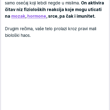
samo osećaj koji lebdi negde u mislima.
On aktivira
čitav niz fizioloških reakcija koje mogu uticati
na
mozak
,
hormone
, srce, pa čak i imunitet.
Drugim rečima, vaše telo prolazi kroz pravi mali
biološki haos.