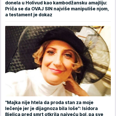
donela u Holivud kao kambodžansku amajliju:
Priča se da OVAJ SIN najviše manipuliše njom,
a testament je dokaz
"Majka nije htela da proda stan za moje
lečenje jer je dijagnoza bila loše": Isidora
Bjelica pred smrt otkrila najveću bol, pa sve