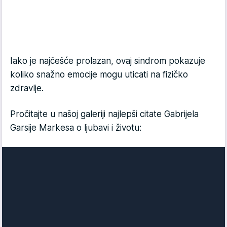
Iako je najčešće prolazan, ovaj sindrom pokazuje
koliko snažno emocije mogu uticati na fizičko
zdravlje.
Pročitajte u našoj galeriji najlepši citate Gabrijela
Garsije Markesa o ljubavi i životu: