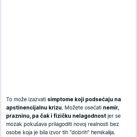
To može izazvati
simptome koji podsećaju na
apstinencijalnu krizu
. Možete osećati
nemir,
prazninu, pa čak i fizičku nelagodnost
jer se
mozak pokušava prilagoditi novoj realnosti bez
osobe koja je bila izvor tih "dobrih" hemikalija.