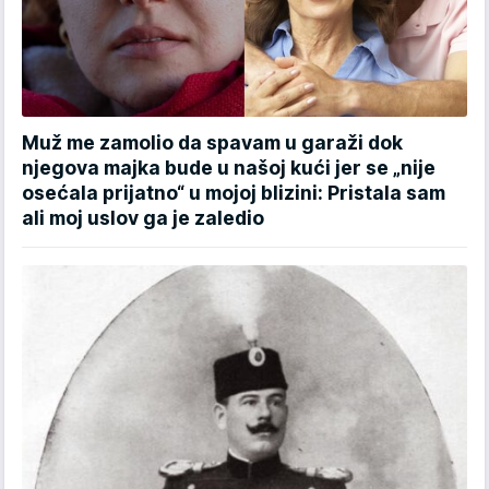
Muž me zamolio da spavam u garaži dok
njegova majka bude u našoj kući jer se „nije
osećala prijatno“ u mojoj blizini: Pristala sam
ali moj uslov ga je zaledio