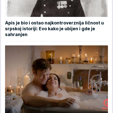
Apis je bio i ostao najkontroverznija ličnost u
srpskoj istoriji: Evo kako je ubijen i gde je
sahranjen