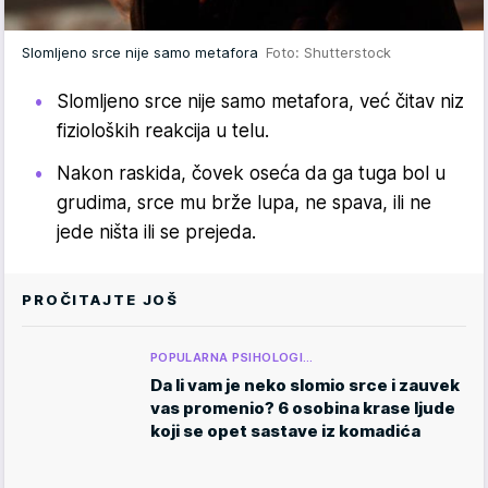
Slomljeno srce nije samo metafora
Foto: Shutterstock
Slomljeno srce nije samo metafora, već čitav niz
fizioloških reakcija u telu.
Nakon raskida, čovek oseća da ga tuga bol u
grudima, srce mu brže lupa, ne spava, ili ne
jede ništa ili se prejeda.
PROČITAJTE JOŠ
POPULARNA PSIHOLOGI…
Da li vam je neko slomio srce i zauvek
vas promenio? 6 osobina krase ljude
koji se opet sastave iz komadića