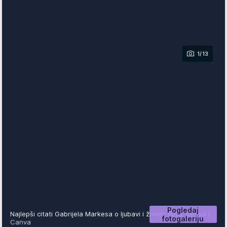
1/13
Pogledaj
Najlepši citati Gabrijela Markesa o ljubavi i životu
Foto: Sensa /
fotogaleriju
Canva