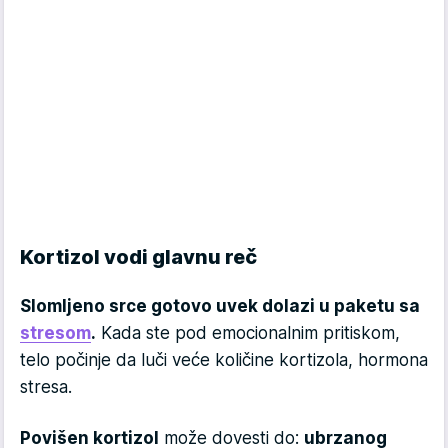
Kortizol vodi glavnu reč
Slomljeno srce gotovo uvek dolazi u paketu sa
stresom
.
Kada ste pod emocionalnim pritiskom,
telo počinje da luči veće količine kortizola, hormona
stresa.
Povišen kortizol
može dovesti do:
ubrzanog