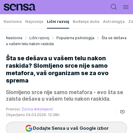
Naslovna
Najnovije
Lični razvoj
Buđenje duše
Astrologija
Zd
Naslovna
Lični razvoj
Popularna psihologija
Šta se dešava
u vašem telu nakon raskida
Šta se dešava u vašem telu nakon
raskida? Slomljeno srce nije samo
metafora, vaš organizam se za ovo
sprema
Slomljeno srce nije samo metafora - evo šta se
zaista dešava u vašem telu nakon raskida.
Prenosi:
Zorica Antonijević
Objavljeno 04.03.2026. 12:38h
Dodajte Sensa u vaš Google izbor