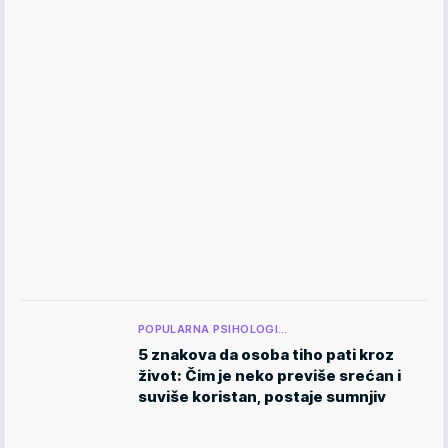
POPULARNA PSIHOLOGI…
5 znakova da osoba tiho pati kroz
život: Čim je neko previše srećan i
suviše koristan, postaje sumnjiv