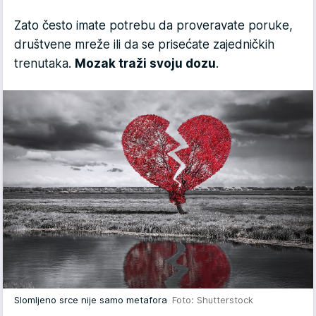
Zato često imate potrebu da proveravate poruke,
društvene mreže ili da se prisećate zajedničkih
trenutaka.
Mozak traži svoju dozu
.
Slomljeno srce nije samo metafora
Foto: Shutterstock