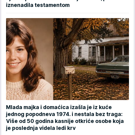
iznenadila testamentom
Mlada majka i domaćica izašla je iz kuće
jednog popodneva 1974. i nestala bez traga:
Više od 50 godina kasnije otkriće osobe koja
je poslednja videla ledi krv