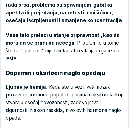
rada srca, problema sa spavanjem, gubitka
apetita ili prejedanja, napetosti u mišićima,
osećaja iscrpljenosti i smanjene koncentracije
.
Vaše telo prelazi u stanje pripravnosti, kao da
mora da se brani od nečega
. Problem je u tome
što ta "opasnost“ nije fizička, ali reakcija organizma
jeste.
Dopamin i oksitocin naglo opadaju
Ljubav je hemija.
Kada ste u vezi, vaš mozak
proizvodi hormone poput dopamina i oksitocina koji
stvaraju osećaj povezanosti, zadovoljstva i
sigurnosti. Nakon raskida, nivo ovih hormona naglo
opada.