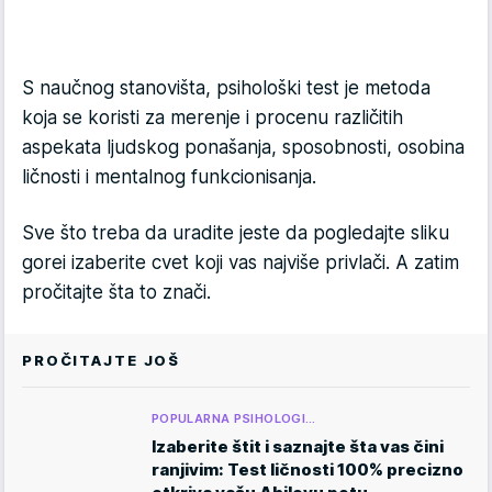
S naučnog stanovišta, psihološki test je metoda
koja se koristi za merenje i procenu različitih
aspekata ljudskog ponašanja, sposobnosti, osobina
ličnosti i mentalnog funkcionisanja.
Sve što treba da uradite jeste da pogledajte sliku
gorei izaberite cvet koji vas najviše privlači. A zatim
pročitajte šta to znači.
PROČITAJTE JOŠ
POPULARNA PSIHOLOGI…
Izaberite štit i saznajte šta vas čini
ranjivim: Test ličnosti 100% precizno