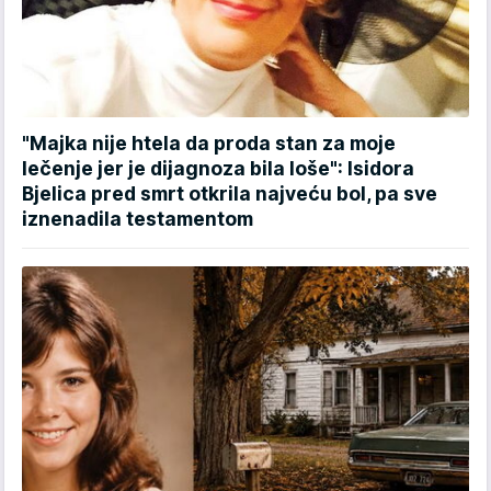
"Majka nije htela da proda stan za moje
lečenje jer je dijagnoza bila loše": Isidora
Bjelica pred smrt otkrila najveću bol, pa sve
iznenadila testamentom