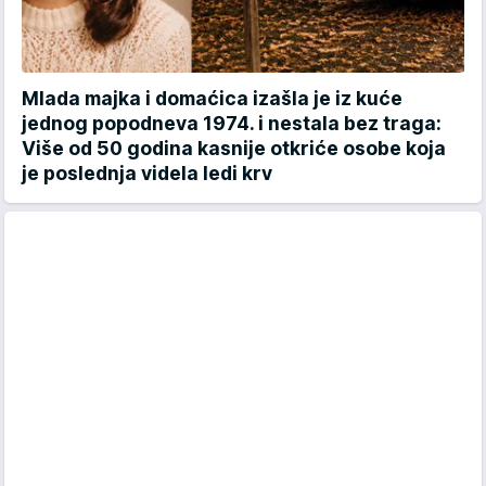
Mlada majka i domaćica izašla je iz kuće
jednog popodneva 1974. i nestala bez traga:
Više od 50 godina kasnije otkriće osobe koja
je poslednja videla ledi krv