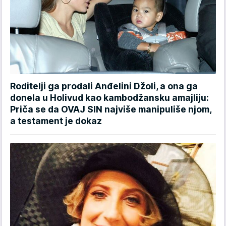
Roditelji ga prodali Anđelini Džoli, a ona ga
donela u Holivud kao kambodžansku amajliju:
Priča se da OVAJ SIN najviše manipuliše njom,
a testament je dokaz