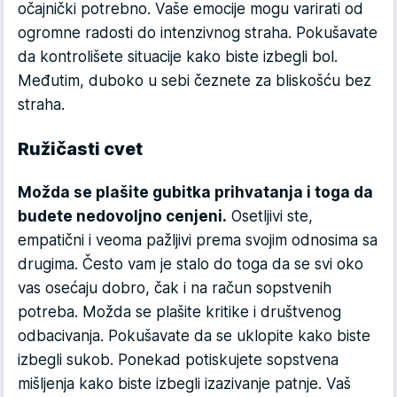
očajnički potrebno. Vaše emocije mogu varirati od
ogromne radosti do intenzivnog straha. Pokušavate
da kontrolišete situacije kako biste izbegli bol.
Međutim, duboko u sebi čeznete za bliskošću bez
straha.
Ružičasti cvet
Možda se plašite gubitka prihvatanja i toga da
budete nedovoljno cenjeni.
Osetljivi ste,
empatični i veoma pažljivi prema svojim odnosima sa
drugima. Često vam je stalo do toga da se svi oko
vas osećaju dobro, čak i na račun sopstvenih
potreba. Možda se plašite kritike i društvenog
odbacivanja. Pokušavate da se uklopite kako biste
izbegli sukob. Ponekad potiskujete sopstvena
mišljenja kako biste izbegli izazivanje patnje. Vaš