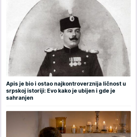
Apis je bio i ostao najkontroverznija ličnost u
srpskoj istoriji: Evo kako je ubijen i gde je
sahranjen