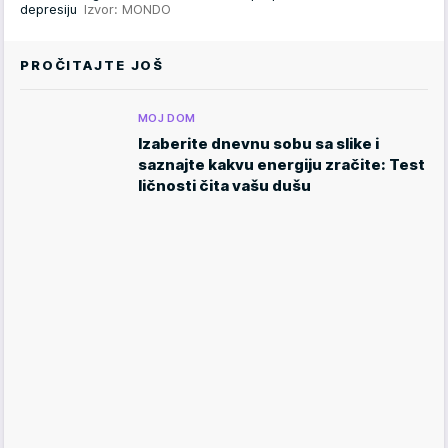
depresiju
Izvor: MONDO
PROČITAJTE JOŠ
MOJ DOM
Izaberite dnevnu sobu sa slike i
saznajte kakvu energiju zračite: Test
ličnosti čita vašu dušu