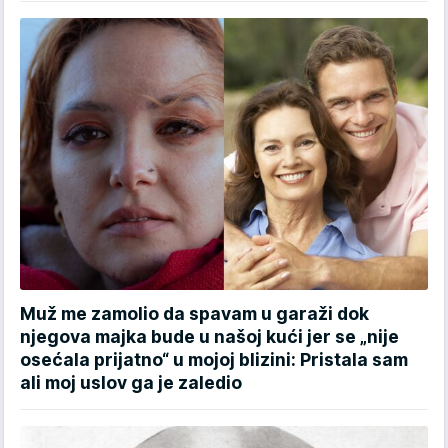
Muž me zamolio da spavam u garaži dok
njegova majka bude u našoj kući jer se „nije
osećala prijatno“ u mojoj blizini: Pristala sam
ali moj uslov ga je zaledio