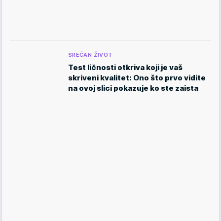
SREĆAN ŽIVOT
Test ličnosti otkriva koji je vaš
skriveni kvalitet: Ono što prvo vidite
na ovoj slici pokazuje ko ste zaista