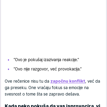
“Ovo je pokušaj izazivanja reakcije.”
“Ovo nije razgovor, već provokacija.”
Ove rečenice nisu tu da
započnu konflikt
, već da
ga preseku. One vraćaju fokus sa emocije na
svesnost o tome šta se zapravo dešava.
Kada neko pokuša da vas isprovocira, vi