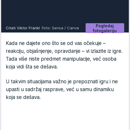
Pogledaj
Citati Viktor Frankl
Foto: Sensa / Canva
fotogaleriju
Kada ne dajete ono što se od vas očekuje –
reakciju, objašnjenje, opravdanje – vi izlazite iz igre.
Tada više niste predmet manipulacije, već osoba
koja vidi šta se dešava.
U takvim situacijama važno je prepoznati igru i ne
upasti u sadržaj rasprave, već u samu dinamiku
koja se dešava.