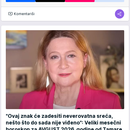
Komentariši
"Ovaj znak će zadesiti neverovatna sreća,
nešto što do sada nije viđeno": Veliki mesečni
horoskop za AVGUST 2026. godine od Tamare