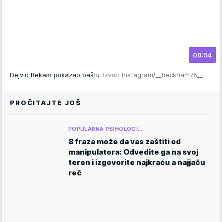
00:54
Dejvid Bekam pokazao baštu
Izvor: Instagram/__beckham75__
PROČITAJTE JOŠ
POPULARNA PSIHOLOGI…
8 fraza može da vas zaštiti od
manipulatora: Odvedite ga na svoj
teren i izgovorite najkraću a najjaču
reč