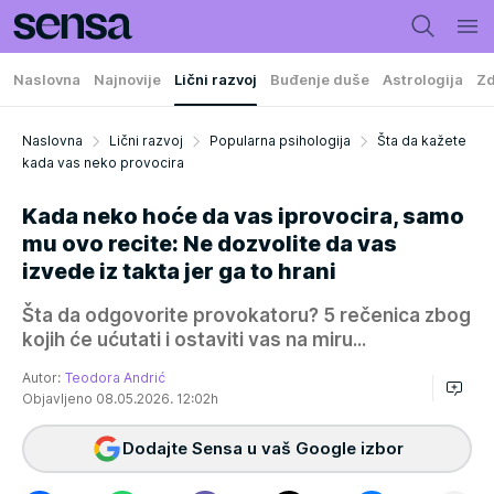
Naslovna
Najnovije
Lični razvoj
Buđenje duše
Astrologija
Zd
Naslovna
Lični razvoj
Popularna psihologija
Šta da kažete
kada vas neko provocira
Kada neko hoće da vas iprovocira, samo
mu ovo recite: Ne dozvolite da vas
izvede iz takta jer ga to hrani
Šta da odgovorite provokatoru? 5 rečenica zbog
kojih će ućutati i ostaviti vas na miru...
Autor:
Teodora Andrić
Objavljeno 08.05.2026. 12:02h
Dodajte Sensa u vaš Google izbor