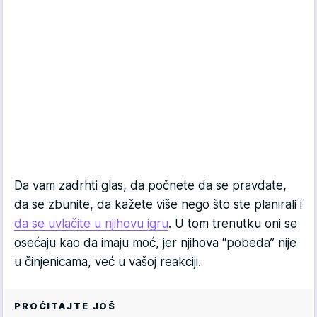
Da vam zadrhti glas, da počnete da se pravdate,
da se zbunite, da kažete više nego što ste planirali i
da se uvlačite u njihovu igru
. U tom trenutku oni se
osećaju kao da imaju moć, jer njihova “pobeda” nije
u činjenicama, već u vašoj reakciji.
PROČITAJTE JOŠ