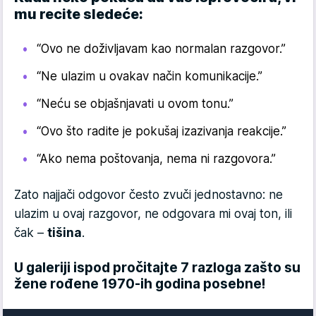
mu recite sledeće:
“Ovo ne doživljavam kao normalan razgovor.”
“Ne ulazim u ovakav način komunikacije.”
“Neću se objašnjavati u ovom tonu.”
“Ovo što radite je pokušaj izazivanja reakcije.”
“Ako nema poštovanja, nema ni razgovora.”
Zato najjači odgovor često zvuči jednostavno: ne
ulazim u ovaj razgovor, ne odgovara mi ovaj ton, ili
čak –
tišina
.
U galeriji ispod pročitajte 7 razloga zašto su
žene rođene 1970-ih godina posebne!