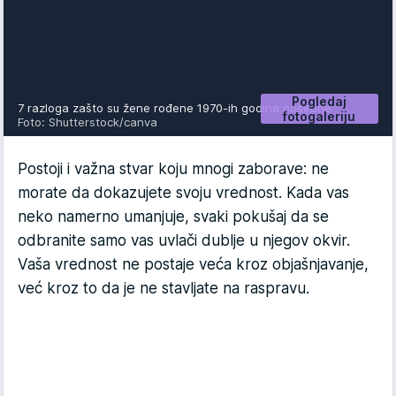
Pogledaj
7 razloga zašto su žene rođene 1970-ih godina posebne
fotogaleriju
Foto: Shutterstock/canva
Postoji i važna stvar koju mnogi zaborave: ne
morate da dokazujete svoju vrednost. Kada vas
neko namerno umanjuje, svaki pokušaj da se
odbranite samo vas uvlači dublje u njegov okvir.
Vaša vrednost ne postaje veća kroz objašnjavanje,
već kroz to da je ne stavljate na raspravu.