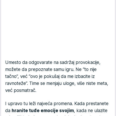
Umesto da odgovarate na sadržaj provokacije,
možete da prepoznate samu igru. Ne “to nije
tačno”, već “ovo je pokušaj da me izbacite iz
ravnoteže”. Time se menjaju uloge, više niste meta,
već posmatrač.
I upravo tu leži najveća promena. Kada prestanete
da
hranite tuđe emocije svojim
, kada ne ulazite