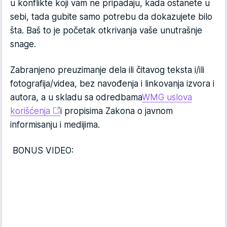
u konflikte koji vam ne pripadaju, kada ostanete u
sebi, tada gubite samo potrebu da dokazujete bilo
šta. Baš to je početak otkrivanja vaše unutrašnje
snage.
Zabranjeno preuzimanje dela ili čitavog teksta i/ili
fotografija/videa, bez navođenja i linkovanja izvora i
autora, a u skladu sa odredbama
WMG uslova
korišćenja
i propisima Zakona o javnom
informisanju i medijima.
BONUS VIDEO: