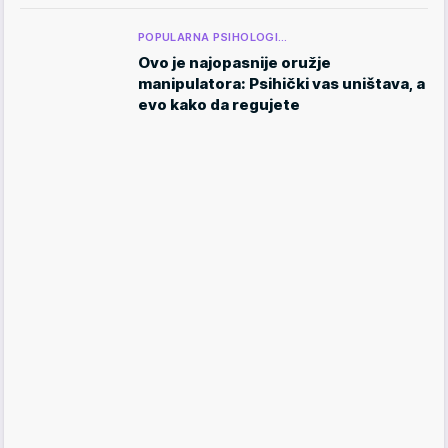
POPULARNA PSIHOLOGI…
Ovo je najopasnije oružje
manipulatora: Psihički vas uništava, a
evo kako da regujete