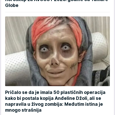
Globe
Pričalo se da je imala 50 plastičnih operacija
kako bi postala kopija Anđeline Džoli, ali se
napravila u živog zombija: Međutim istina je
mnogo strašnija