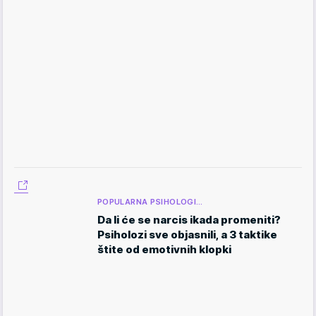
POPULARNA PSIHOLOGI…
Da li će se narcis ikada promeniti?
Psiholozi sve objasnili, a 3 taktike
štite od emotivnih klopki