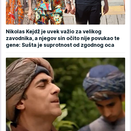
Nikolas Kejdž je uvek važio za velikog
zavodnika, a njegov sin očito nije povukao te
gene: Sušta je suprotnost od zgodnog oca