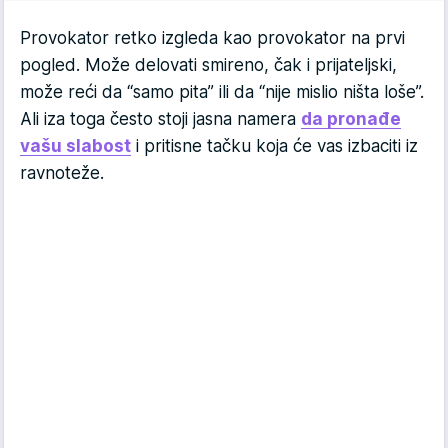
Provokator retko izgleda kao provokator na prvi
pogled. Može delovati smireno, čak i prijateljski,
može reći da “samo pita” ili da “nije mislio ništa loše”.
Ali iza toga često stoji jasna namera
da pronađe
vašu slabost
i pritisne tačku koja će vas izbaciti iz
ravnoteže.