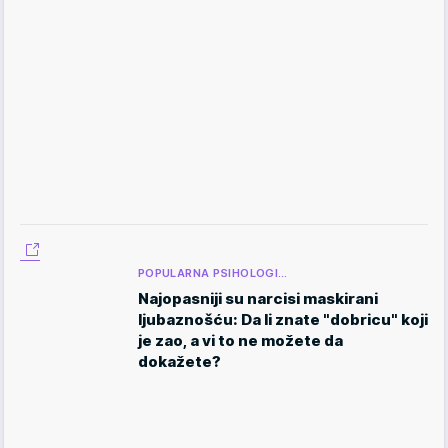
POPULARNA PSIHOLOGI…
Najopasniji su narcisi maskirani
ljubaznošću: Da li znate "dobricu" koji
je zao, a vi to ne možete da
dokažete?