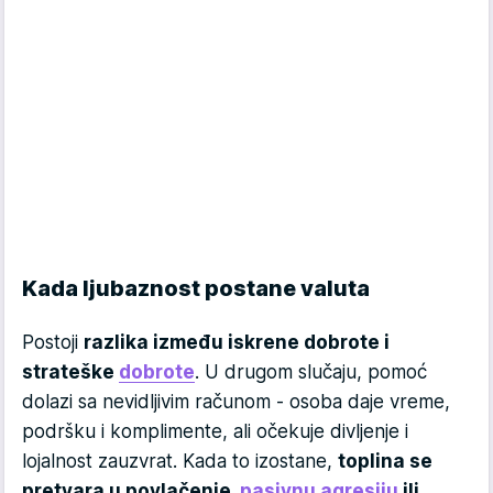
Kada ljubaznost postane valuta
Postoji
razlika između iskrene dobrote i
strateške
dobrote
. U drugom slučaju, pomoć
dolazi sa nevidljivim računom - osoba daje vreme,
podršku i komplimente, ali očekuje divljenje i
lojalnost zauzvrat. Kada to izostane,
toplina se
pretvara u povlačenje,
pasivnu agresiju
ili