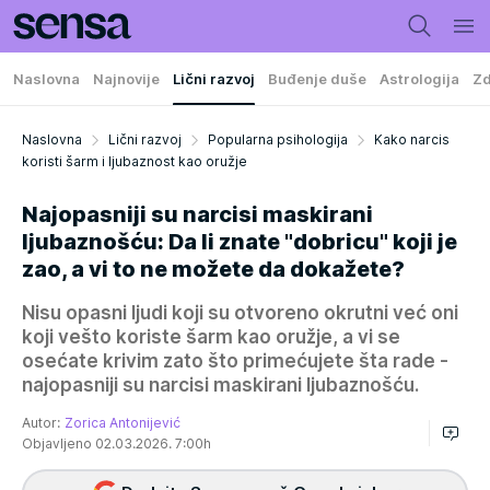
Naslovna
Najnovije
Lični razvoj
Buđenje duše
Astrologija
Zd
Naslovna
Lični razvoj
Popularna psihologija
Kako narcis
koristi šarm i ljubaznost kao oružje
Najopasniji su narcisi maskirani
ljubaznošću: Da li znate "dobricu" koji je
zao, a vi to ne možete da dokažete?
Nisu opasni ljudi koji su otvoreno okrutni već oni
koji vešto koriste šarm kao oružje, a vi se
osećate krivim zato što primećujete šta rade -
najopasniji su narcisi maskirani ljubaznošću.
Autor:
Zorica Antonijević
Objavljeno 02.03.2026. 7:00h