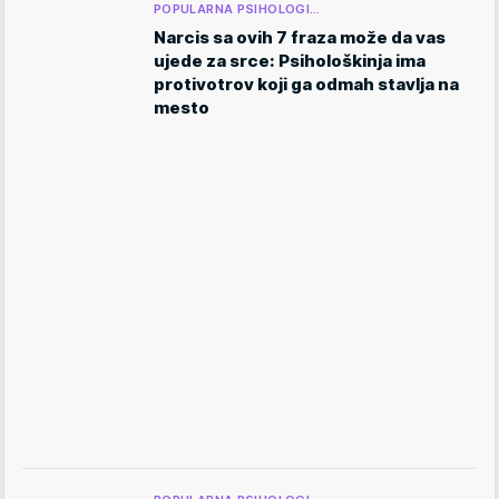
POPULARNA PSIHOLOGI…
Narcis sa ovih 7 fraza može da vas
ujede za srce: Psihološkinja ima
protivotrov koji ga odmah stavlja na
mesto