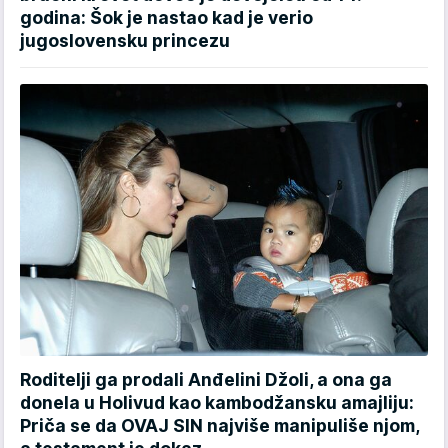
godina: Šok je nastao kad je verio
jugoslovensku princezu
Roditelji ga prodali Anđelini Džoli, a ona ga
donela u Holivud kao kambodžansku amajliju:
Priča se da OVAJ SIN najviše manipuliše njom,