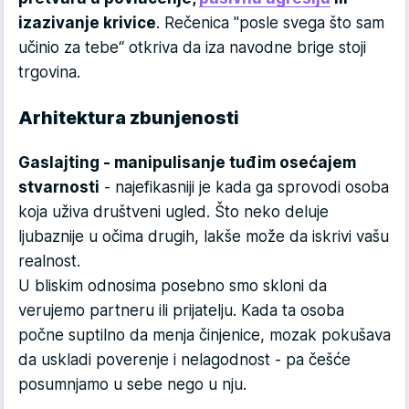
izazivanje krivice
. Rečenica "posle svega što sam
učinio za tebe“ otkriva da iza navodne brige stoji
trgovina.
Arhitektura zbunjenosti
Gaslajting - manipulisanje tuđim osećajem
stvarnosti
- najefikasniji je kada ga sprovodi osoba
koja uživa društveni ugled. Što neko deluje
ljubaznije u očima drugih, lakše može da iskrivi vašu
realnost.
U bliskim odnosima posebno smo skloni da
verujemo partneru ili prijatelju. Kada ta osoba
počne suptilno da menja činjenice, mozak pokušava
da uskladi poverenje i nelagodnost - pa češće
posumnjamo u sebe nego u nju.