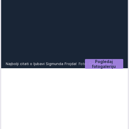
Pogledaj
Najbolji citati o ljubavi Sigmunda Frojda!
Foto: Canva Sensa
fotogaleriju