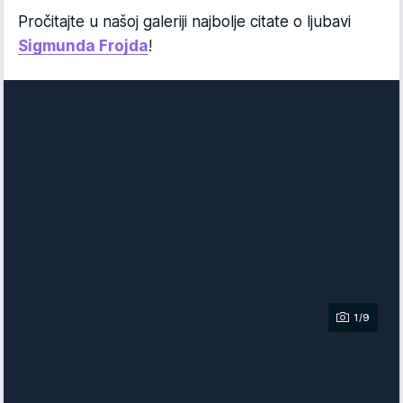
Pročitajte u našoj galeriji najbolje citate o ljubavi
Sigmunda Frojda
!
1/9