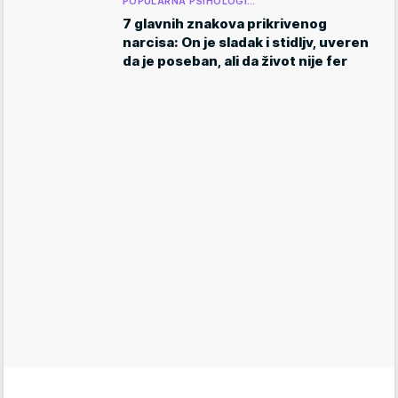
POPULARNA PSIHOLOGI…
7 glavnih znakova prikrivenog
narcisa: On je sladak i stidljv, uveren
da je poseban, ali da život nije fer