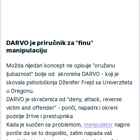
DARVO je priručnik za "finu"
manipulaciju
Možda nijedan koncept ne opisuje "oružanu
ljubaznost" bolje od akronima DARVO - koji je
skovala psihološkinja Dženifer Frejd sa Univerziteta
u Oregonu.
DARVO je skraćenica od "deny, attack, reverse
victim and offender" - poriči, napadni i okreni
pozicije žrtve i prestupnika
Kada je suočen sa problemom,
manipulator
najpre
poriče da se to dogodilo, zatim napada vaš