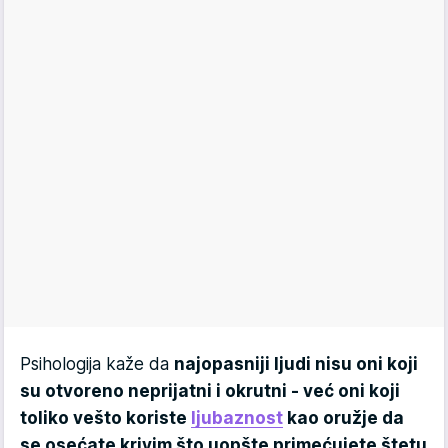
Psihologija kaže da
najopasniji ljudi nisu oni koji
su otvoreno neprijatni i okrutni - već oni koji
toliko vešto koriste
ljubaznost
kao oružje da
se osećate krivim što uopšte primećujete štetu