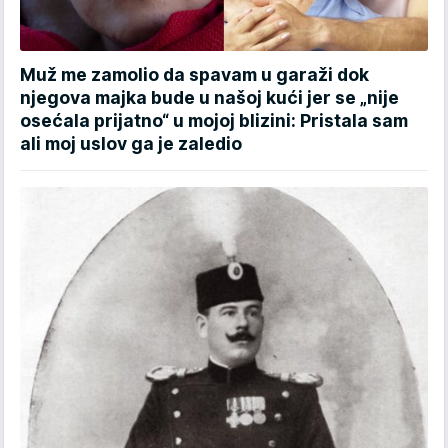
Muž me zamolio da spavam u garaži dok
njegova majka bude u našoj kući jer se „nije
osećala prijatno“ u mojoj blizini: Pristala sam
ali moj uslov ga je zaledio