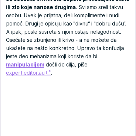
ili zlo koje nanose drugima
. Svi smo sreli takvu
osobu. Uvek je prijatna, deli komplimente i nudi
pomoć. Drugi je opisuju kao "divnu“ i "dobru dušu“.
A ipak, posle susreta s njom ostaje nelagodnost.
Osećate se zbunjeno ili krivo - a ne možete da
ukažete na nešto konkretno. Upravo ta konfuzija
jeste deo mehanizma koji koriste da bi
manipulacijom
došli do cilja, piše
expert.editor.au
.