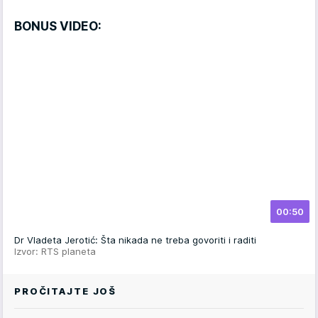
BONUS VIDEO:
00:50
Dr Vladeta Jerotić: Šta nikada ne treba govoriti i raditi
Izvor: RTS planeta
PROČITAJTE JOŠ