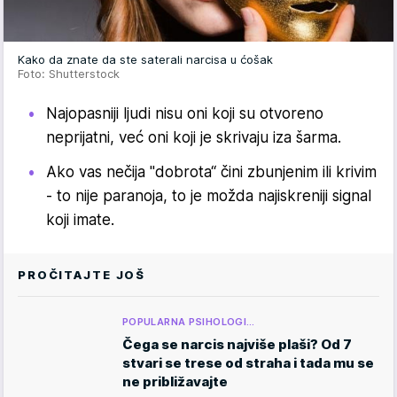
Kako da znate da ste saterali narcisa u ćošak
Foto: Shutterstock
Najopasniji ljudi nisu oni koji su otvoreno
neprijatni, već oni koji je skrivaju iza šarma.
Ako vas nečija "dobrota“ čini zbunjenim ili krivim
- to nije paranoja, to je možda najiskreniji signal
koji imate.
PROČITAJTE JOŠ
POPULARNA PSIHOLOGI…
Čega se narcis najviše plaši? Od 7
stvari se trese od straha i tada mu se
ne približavajte