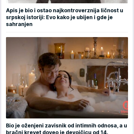
Apis je bio i ostao najkontroverznija ličnost u
srpskoj istoriji: Evo kako je ubijen i gde je
sahranjen
Bio je oženjeni zavisnik od intimnih odnosa, a u
bračni krevet doveo je devojčicu od 14.