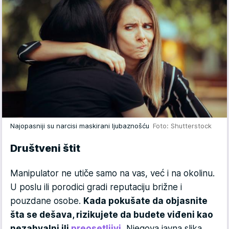
Najopasniji su narcisi maskirani ljubaznošću
Foto: Shutterstock
Društveni štit
Manipulator ne utiče samo na vas, već i na okolinu.
U poslu ili porodici gradi reputaciju brižne i
pouzdane osobe.
Kada pokušate da objasnite
šta se dešava, rizikujete da budete viđeni kao
nezahvalni ili
preosetljivi
.
Njegova javna slika