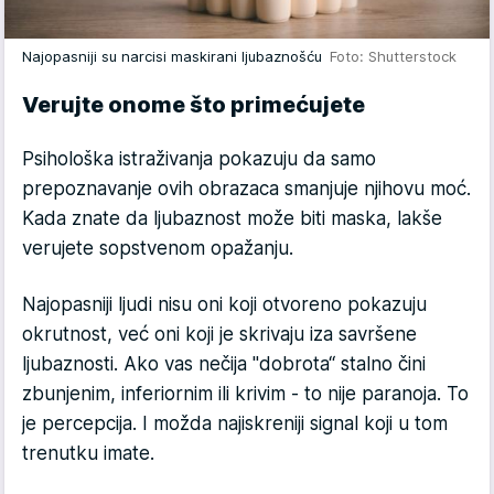
Najopasniji su narcisi maskirani ljubaznošću
Foto: Shutterstock
Verujte onome što primećujete
Psihološka istraživanja pokazuju da samo
prepoznavanje ovih obrazaca smanjuje njihovu moć.
Kada znate da ljubaznost može biti maska, lakše
verujete sopstvenom opažanju.
Najopasniji ljudi nisu oni koji otvoreno pokazuju
okrutnost, već oni koji je skrivaju iza savršene
ljubaznosti. Ako vas nečija "dobrota“ stalno čini
zbunjenim, inferiornim ili krivim - to nije paranoja. To
je percepcija. I možda najiskreniji signal koji u tom
trenutku imate.