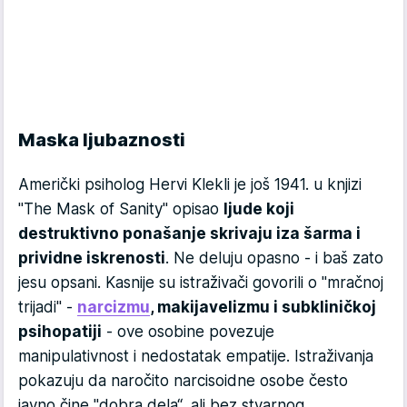
Maska ljubaznosti
Američki psiholog Hervi Klekli je još 1941. u knjizi
"The Mask of Sanity" opisao
ljude koji
destruktivno ponašanje skrivaju iza šarma i
prividne iskrenosti
. Ne deluju opasno - i baš zato
jesu opsani. Kasnije su istraživači govorili o "mračnoj
trijadi" -
narcizmu
, makijavelizmu i subkliničkoj
psihopatiji
- ove osobine povezuje
manipulativnost i nedostatak empatije. Istraživanja
pokazuju da naročito narcisoidne osobe često
javno čine "dobra dela“, ali bez stvarnog