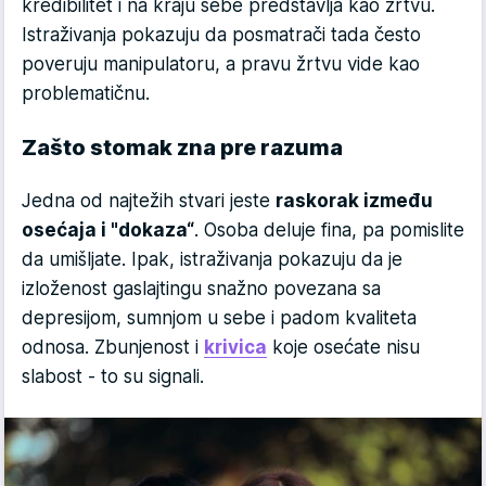
kredibilitet i na kraju sebe predstavlja kao žrtvu.
Istraživanja pokazuju da posmatrači tada često
poveruju manipulatoru, a pravu žrtvu vide kao
problematičnu.
Zašto stomak zna pre razuma
Jedna od najtežih stvari jeste
raskorak između
osećaja i "dokaza“
. Osoba deluje fina, pa pomislite
da umišljate. Ipak, istraživanja pokazuju da je
izloženost gaslajtingu snažno povezana sa
depresijom, sumnjom u sebe i padom kvaliteta
odnosa. Zbunjenost i
krivica
koje osećate nisu
slabost - to su signali.