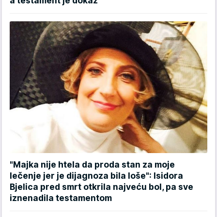
a testament je dokaz
"Majka nije htela da proda stan za moje
lečenje jer je dijagnoza bila loše": Isidora
Bjelica pred smrt otkrila najveću bol, pa sve
iznenadila testamentom