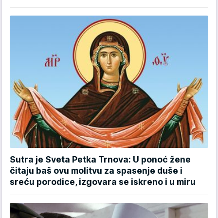
Sutra je Sveta Petka Trnova: U ponoć žene
čitaju baš ovu molitvu za spasenje duše i
sreću porodice, izgovara se iskreno i u miru