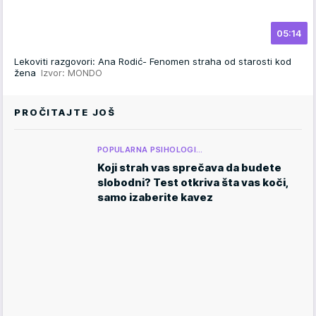
05:14
Lekoviti razgovori: Ana Rodić- Fenomen straha od starosti kod
žena
Izvor: MONDO
PROČITAJTE JOŠ
POPULARNA PSIHOLOGI…
Koji strah vas sprečava da budete
slobodni? Test otkriva šta vas koči,
samo izaberite kavez