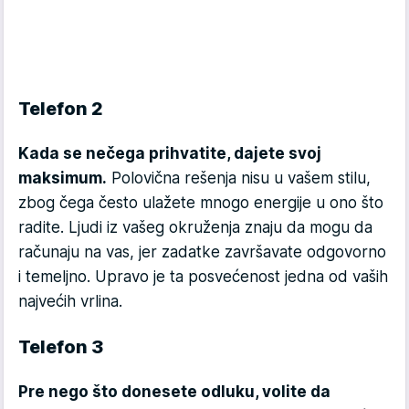
Telefon 2
Kada se nečega prihvatite, dajete svoj
maksimum.
Polovična rešenja nisu u vašem stilu,
zbog čega često ulažete mnogo energije u ono što
radite. Ljudi iz vašeg okruženja znaju da mogu da
računaju na vas, jer zadatke završavate odgovorno
i temeljno. Upravo je ta posvećenost jedna od vaših
najvećih vrlina.
Telefon 3
Pre nego što donesete odluku, volite da