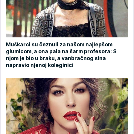
Muškarci su čeznuli za našom najlepšom
glumicom, a ona pala na šarm profesora: S
njom je bio u braku, a vanbračnog sina
napravio njenoj koleginici