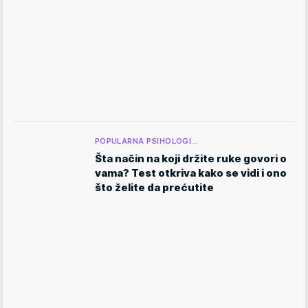
POPULARNA PSIHOLOGI…
Šta način na koji držite ruke govori o
vama? Test otkriva kako se vidi i ono
što želite da prećutite