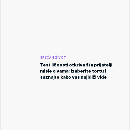
SREĆAN ŽIVOT
Test ličnosti otkriva šta prijatelji
misle o vama: Izaberite tortu i
saznajte kako vas najbliži vide