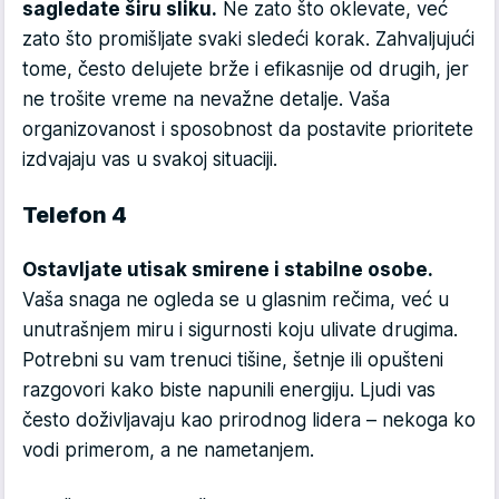
sagledate širu sliku.
Ne zato što oklevate, već
zato što promišljate svaki sledeći korak. Zahvaljujući
tome, često delujete brže i efikasnije od drugih, jer
ne trošite vreme na nevažne detalje. Vaša
organizovanost i sposobnost da postavite prioritete
izdvajaju vas u svakoj situaciji.
Telefon 4
Ostavljate utisak smirene i stabilne osobe.
Vaša snaga ne ogleda se u glasnim rečima, već u
unutrašnjem miru i sigurnosti koju ulivate drugima.
Potrebni su vam trenuci tišine, šetnje ili opušteni
razgovori kako biste napunili energiju. Ljudi vas
često doživljavaju kao prirodnog lidera – nekoga ko
vodi primerom, a ne nametanjem.