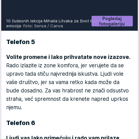
Pogledaj
10 čudesnih lekcija Mihaila Litvaka za život bez negativnih
fotogaleriju
emocija
Foto: Sensa / Canva
Telefon 5
Volite promene i lako prihvatate nove izazove.
Rado izlazite iz zone komfora, jer verujete da se
upravo tada stiču najvrednija iskustva. Ljudi vole
vaše društvo, jer sa vama retko kada može da
bude dosadno. Za vas hrabrost ne znači odsustvo
straha, već spremnost da krenete napred uprkos
njemu.
Telefon 6
Ljudi vas lako primećuju i rado vam prilaze
.