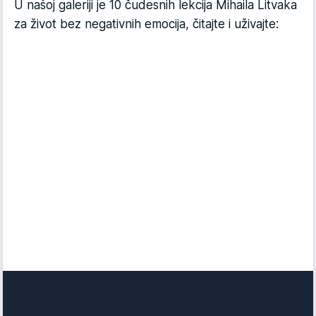
U našoj galeriji je 10 čudesnih lekcija Mihaila Litvaka
za život bez negativnih emocija, čitajte i uživajte: