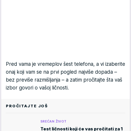
Pred vama je vremeplov šest telefona, a vi izaberite
onaj koji vam se na prvi pogled najviše dopada –
bez previše razmišljanja – a zatim pročitajte šta vaš
izbor govori o vašoj ličnosti.
PROČITAJTE JOŠ
SREĆAN ŽIVOT
Test ličnosti koji će vas pročitati za 1