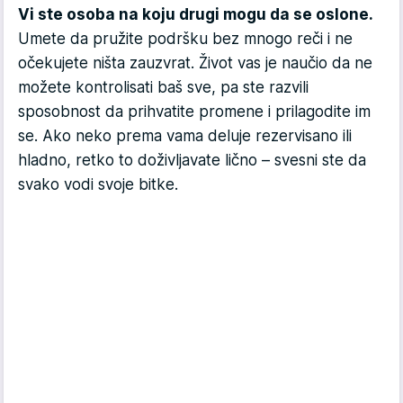
Vi ste osoba na koju drugi mogu da se oslone.
Umete da pružite podršku bez mnogo reči i ne
očekujete ništa zauzvrat. Život vas je naučio da ne
možete kontrolisati baš sve, pa ste razvili
sposobnost da prihvatite promene i prilagodite im
se. Ako neko prema vama deluje rezervisano ili
hladno, retko to doživljavate lično – svesni ste da
svako vodi svoje bitke.