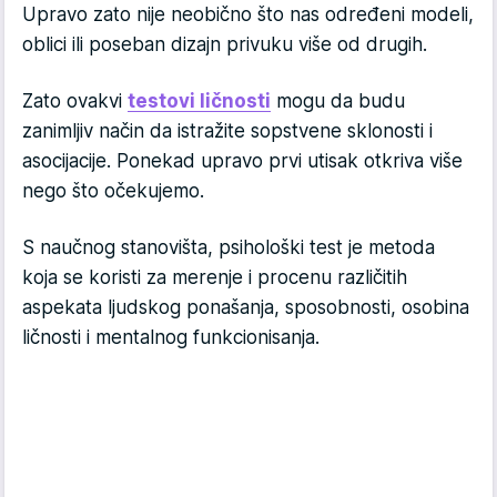
Upravo zato nije neobično što nas određeni modeli,
oblici ili poseban dizajn privuku više od drugih.
Zato ovakvi
testovi ličnosti
mogu da budu
zanimljiv način da istražite sopstvene sklonosti i
asocijacije. Ponekad upravo prvi utisak otkriva više
nego što očekujemo.
S naučnog stanovišta, psihološki test je metoda
koja se koristi za merenje i procenu različitih
aspekata ljudskog ponašanja, sposobnosti, osobina
ličnosti i mentalnog funkcionisanja.