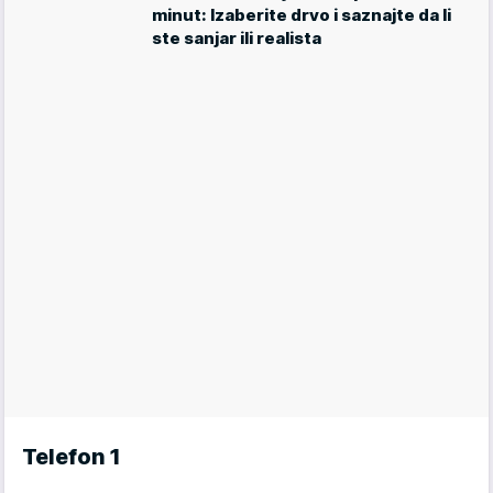
minut: Izaberite drvo i saznajte da li
ste sanjar ili realista
Telefon 1