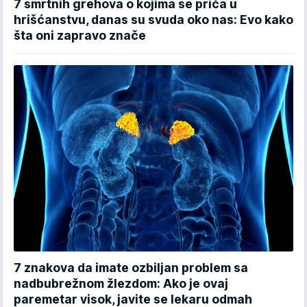
7 smrtnih grehova o kojima se priča u
hrišćanstvu, danas su svuda oko nas: Evo kako
šta oni zapravo znače
7 znakova da imate ozbiljan problem sa
nadbubrežnom žlezdom: Ako je ovaj
paremetar visok, javite se lekaru odmah