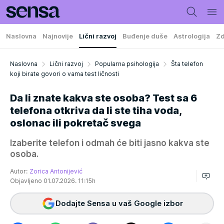
Naslovna
Najnovije
Lični razvoj
Buđenje duše
Astrologija
Zd
Naslovna
Lični razvoj
Popularna psihologija
Šta telefon
koji birate govori o vama test ličnosti
Da li znate kakva ste osoba? Test sa 6
telefona otkriva da li ste tiha voda,
oslonac ili pokretač svega
Izaberite telefon i odmah će biti jasno kakva ste
osoba.
Autor:
Zorica Antonijević
Objavljeno 01.07.2026. 11:15h
Dodajte Sensa u vaš Google izbor