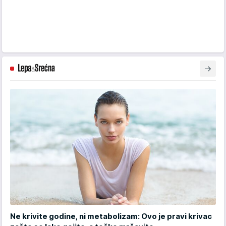
Ne krivite godine, ni metabolizam: Ovo je pravi krivac