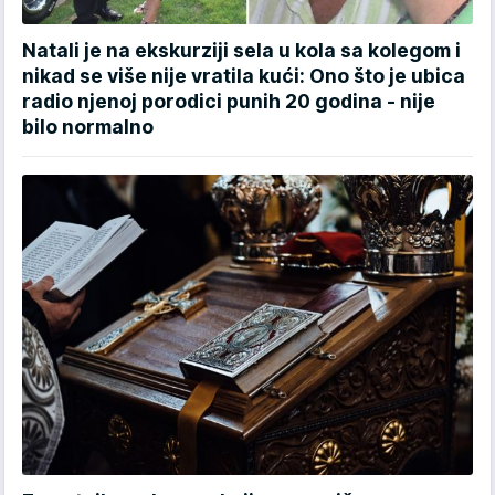
Natali je na ekskurziji sela u kola sa kolegom i
nikad se više nije vratila kući: Ono što je ubica
radio njenoj porodici punih 20 godina - nije
bilo normalno