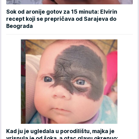
Sok od aronije gotov za 15 minuta: Elvirin
recept koji se prepričava od Sarajeva do
Beograda
Kad ju je ugledala u porodilištu, majka je
vrisnula je od šoka, a otac glavu okrenuo: