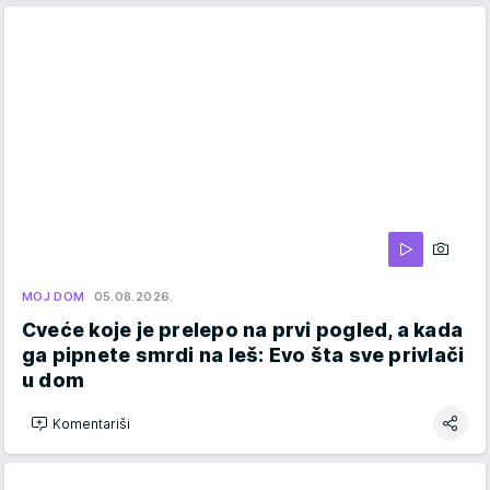
MOJ DOM
05.08.2026.
Cveće koje je prelepo na prvi pogled, a kada
ga pipnete smrdi na leš: Evo šta sve privlači
u dom
Komentariši