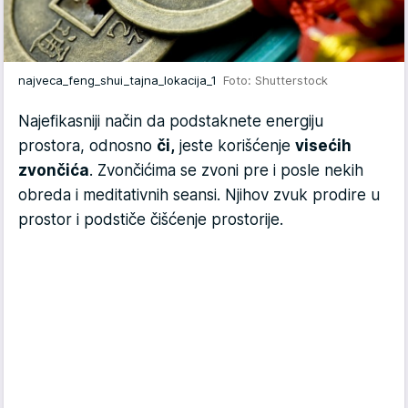
najveca_feng_shui_tajna_lokacija_1
Foto: Shutterstock
Najefikasniji način da podstaknete energiju
prostora, odnosno
či,
jeste korišćenje
visećih
zvončića
. Zvončićima se zvoni pre i posle nekih
obreda i meditativnih seansi. Njihov zvuk prodire u
prostor i podstiče čišćenje prostorije.