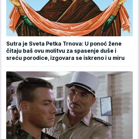
Sutra je Sveta Petka Trnova: U ponoć žene
čitaju baš ovu molitvu za spasenje duše i
sreću porodice, izgovara se iskreno i u miru