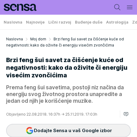
Naslovna
Najnovije
Lični razvoj
Buđenje duše
Astrologija
Zd
Naslovna
Moj dom
Brzi feng šui savet za čišćenje kuće od
negativnosti: kako da oživite či energiju visećim zvončićima
Brzi feng šui savet za čišćenje kuće od
negativnosti: kako da oživite či energiju
visećim zvončićima
Prema feng šui savetima, postoji niz načina da
energiju svog životnog prostora unapredite a
jedan od njih je korišćenje muzike.
Objavljeno 22.08.2018. 16:37h
→ 25.11.2019. 17:03h
Dodajte Sensa u vaš Google izbor