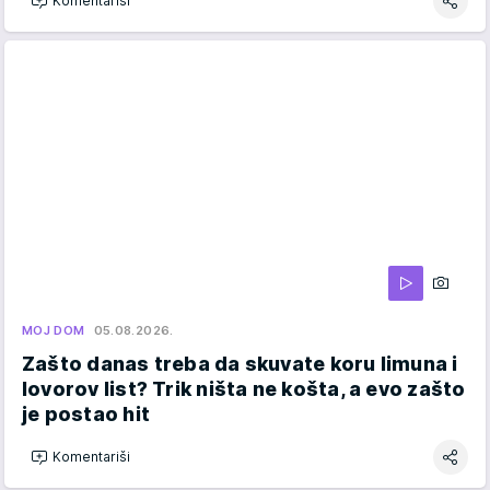
Komentariši
MOJ DOM
05.08.2026.
Zašto danas treba da skuvate koru limuna i
lovorov list? Trik ništa ne košta, a evo zašto
je postao hit
Komentariši