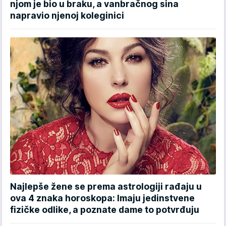
njom je bio u braku, a vanbračnog sina
napravio njenoj koleginici
Najlepše žene se prema astrologiji rađaju u
ova 4 znaka horoskopa: Imaju jedinstvene
fizičke odlike, a poznate dame to potvrđuju