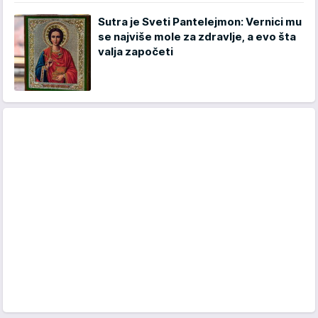
Sutra je Sveti Pantelejmon: Vernici mu
se najviše mole za zdravlje, a evo šta
valja započeti