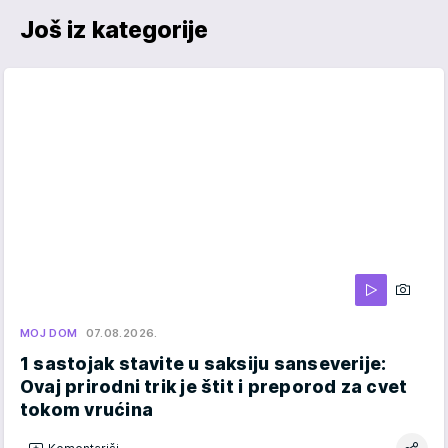
Još iz kategorije
MOJ DOM
07.08.2026.
1 sastojak stavite u saksiju sanseverije:
Ovaj prirodni trik je štit i preporod za cvet
tokom vrućina