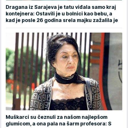
Dragana iz Sarajeva je tatu viđala samo kraj
kontejnera: Ostavili je u bolnici kao bebu, a
kad je posle 26 godina srela majku zažalila je
Muškarci su čeznuli za našom najlepšom
glumicom, a ona pala na šarm profesora: S