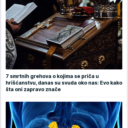
7 smrtnih grehova o kojima se priča u
hrišćanstvu, danas su svuda oko nas: Evo kako
šta oni zapravo znače