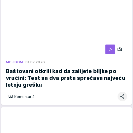
MOJ DOM
31.07.2026.
Baštovani otkrili kad da zalijete biljke po
vrućini: Test sa dva prsta sprečava najveću
letnju grešku
Komentariši