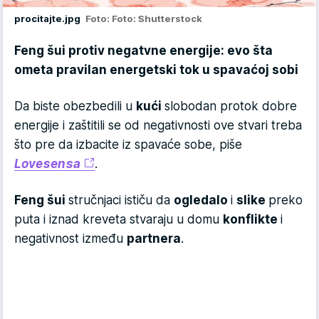
procitajte.jpg
Foto: Foto: Shutterstock
Feng šui protiv negatvne energije: evo šta
ometa pravilan energetski tok u spavaćoj sobi
Da biste obezbedili u
kući
slobodan protok dobre
energije i zaštitili se od negativnosti ove stvari treba
što pre da izbacite iz spavaće sobe, piše
Lovesensa
.
Feng šui
stručnjaci ističu da
ogledalo
i
slike
preko
puta i iznad kreveta stvaraju u domu
konflikte
i
negativnost između
partnera
.