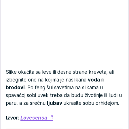
Slike okačita sa leve ili desne strane kreveta, ali
izbegnite one na kojima je naslikana
voda
ili
brodovi
. Po feng šui savetima na slikama u
spavaćoj sobi uvek treba da budu životinje ili ljudi u
paru, a za srećnu
ljubav
ukrasite sobu orhidejom.
Izvor:
Lovesensa