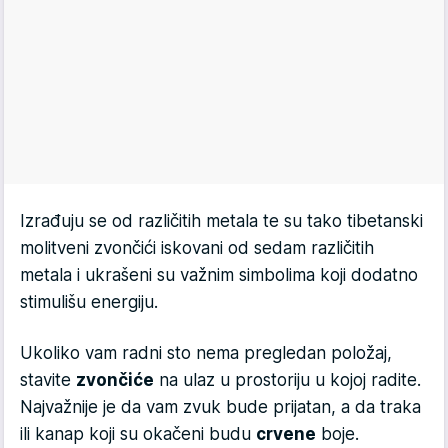
Izrađuju se od različitih metala te su tako tibetanski
molitveni zvončići iskovani od sedam različitih
metala i ukrašeni su važnim simbolima koji dodatno
stimulišu energiju.
Ukoliko vam radni sto nema pregledan položaj,
stavite
zvončiće
na ulaz u prostoriju u kojoj radite.
Najvažnije je da vam zvuk bude prijatan, a da traka
ili kanap koji su okačeni budu
crvene
boje.