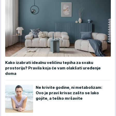
Kako izabrati idealnu veličinu tepiha za svaku
prostoriju? Pravila koja će vam olakšati uređenje
doma
Ne krivite godine, ni metabolizam:
Ovo je pravi krivac zašto se lako
gojite, a teško mršavite