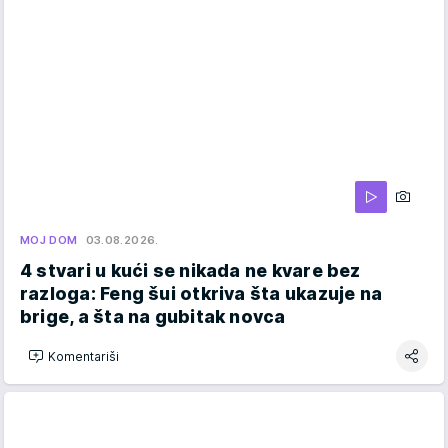
MOJ DOM
03.08.2026.
4 stvari u kući se nikada ne kvare bez
razloga: Feng šui otkriva šta ukazuje na
brige, a šta na gubitak novca
Komentariši