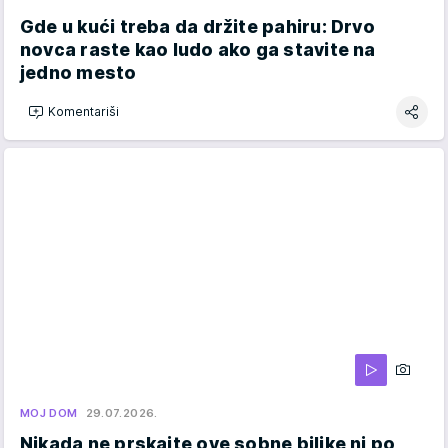
Gde u kući treba da držite pahiru: Drvo
novca raste kao ludo ako ga stavite na
jedno mesto
Komentariši
MOJ DOM
29.07.2026.
Nikada ne prskajte ove sobne biljke ni po