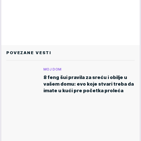
POVEZANE VESTI
MOJ DOM
8 feng šui pravila za sreću i obilje u
vašem domu: evo koje stvari treba da
imate u kući pre početka proleća