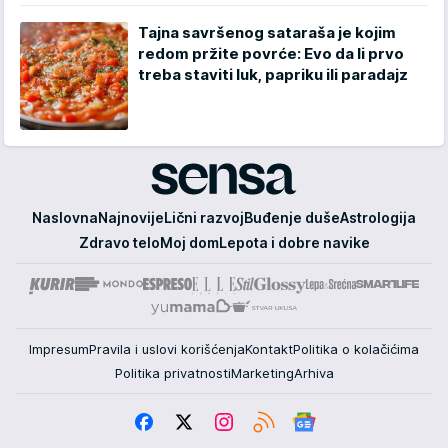
Tajna savršenog sataraša je kojim
redom pržite povrće: Evo da li prvo
treba staviti luk, papriku ili paradajz
Sensa
Naslovna
Najnovije
Lični razvoj
Buđenje duše
Astrologija
Zdravo telo
Moj dom
Lepota i dobre navike
Impresum
Pravila i uslovi korišćenja
Kontakt
Politika o kolačićima
Politika privatnosti
Marketing
Arhiva