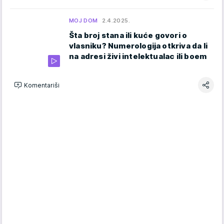
MOJ DOM
2.4.2025.
Šta broj stana ili kuće govori o
vlasniku? Numerologija otkriva da li
na adresi živi intelektualac ili boem
Komentariši