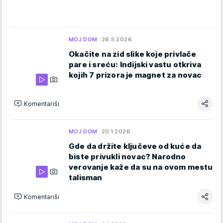
MOJ DOM
26.5.2026.
Okačite na zid slike koje privlače
pare i sreću: Indijski vastu otkriva
kojih 7 prizora je magnet za novac
Komentariši
MOJ DOM
20.1.2026.
Gde da držite ključeve od kuće da
biste privukli novac? Narodno
verovanje kaže da su na ovom mestu
talisman
Komentariši