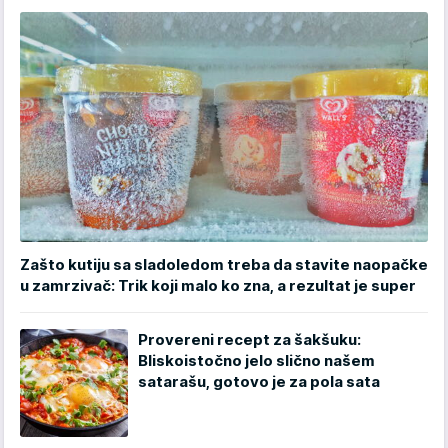
Zašto kutiju sa sladoledom treba da stavite naopačke
u zamrzivač: Trik koji malo ko zna, a rezultat je super
Provereni recept za šakšuku:
Bliskoistočno jelo slično našem
satarašu, gotovo je za pola sata