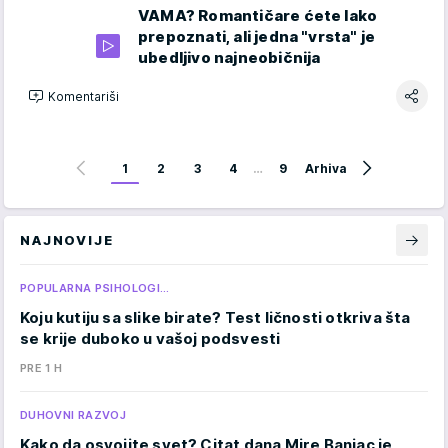
VAMA? Romantičare ćete lako
prepoznati, ali jedna "vrsta" je
ubedljivo najneobičnija
Komentariši
1
2
3
4
…
9
Arhiva
NAJNOVIJE
POPULARNA PSIHOLOGI…
Koju kutiju sa slike birate? Test ličnosti otkriva šta
se krije duboko u vašoj podsvesti
PRE 1 H
DUHOVNI RAZVOJ
Kako da osvojite svet? Citat dana Mire Banjac je