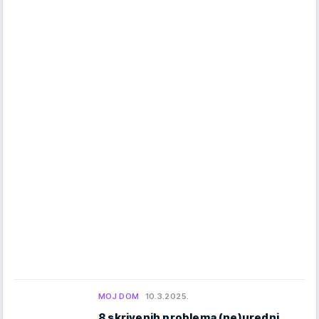
MOJ DOM
10.3.2025.
8 skrivenih problema (ne)uredni