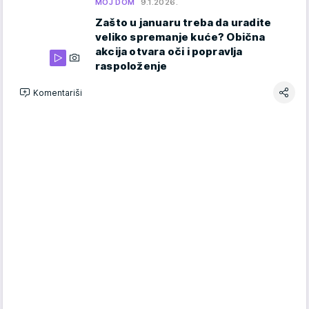
MOJ DOM
9.1.2026.
Zašto u januaru treba da uradite
veliko spremanje kuće? Obična
akcija otvara oči i popravlja
raspoloženje
Komentariši