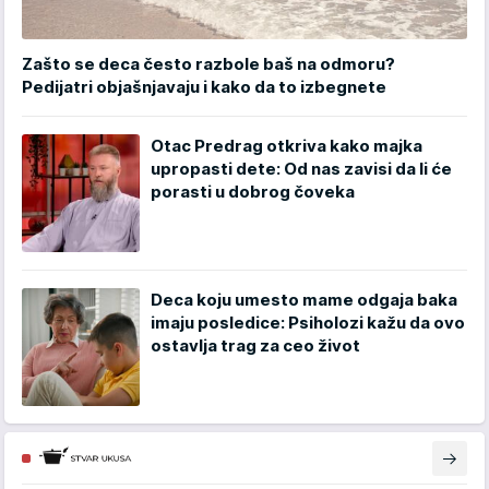
Zašto se deca često razbole baš na odmoru?
Pedijatri objašnjavaju i kako da to izbegnete
Otac Predrag otkriva kako majka
upropasti dete: Od nas zavisi da li će
porasti u dobrog čoveka
Deca koju umesto mame odgaja baka
imaju posledice: Psiholozi kažu da ovo
ostavlja trag za ceo život