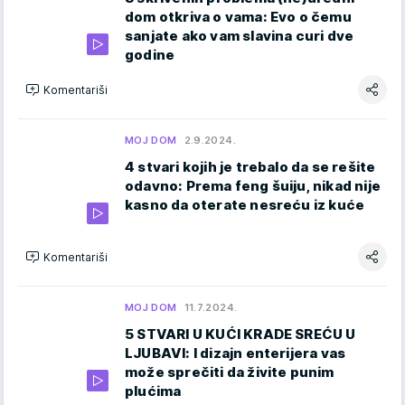
dom otkriva o vama: Evo o čemu
sanjate ako vam slavina curi dve
godine
Komentariši
MOJ DOM
2.9.2024.
4 stvari kojih je trebalo da se rešite
odavno: Prema feng šuiju, nikad nije
kasno da oterate nesreću iz kuće
Komentariši
MOJ DOM
11.7.2024.
5 STVARI U KUĆI KRADE SREĆU U
LJUBAVI: I dizajn enterijera vas
može sprečiti da živite punim
plućima