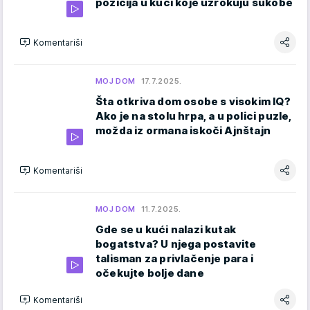
pozicija u kući koje uzrokuju sukobe
Komentariši
MOJ DOM
17.7.2025.
Šta otkriva dom osobe s visokim IQ?
Ako je na stolu hrpa, a u polici puzle,
možda iz ormana iskoči Ajnštajn
Komentariši
MOJ DOM
11.7.2025.
Gde se u kući nalazi kutak
bogatstva? U njega postavite
talisman za privlačenje para i
očekujte bolje dane
Komentariši