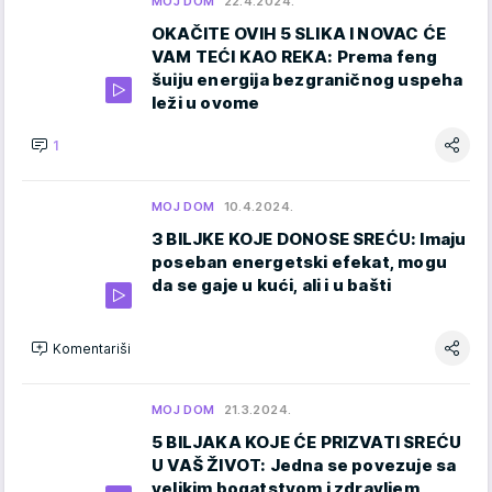
MOJ DOM
22.4.2024.
OKAČITE OVIH 5 SLIKA I NOVAC ĆE
VAM TEĆI KAO REKA: Prema feng
šuiju energija bezgraničnog uspeha
leži u ovome
1
MOJ DOM
10.4.2024.
3 BILJKE KOJE DONOSE SREĆU: Imaju
poseban energetski efekat, mogu
da se gaje u kući, ali i u bašti
Komentariši
MOJ DOM
21.3.2024.
5 BILJAKA KOJE ĆE PRIZVATI SREĆU
U VAŠ ŽIVOT: Jedna se povezuje sa
velikim bogatstvom i zdravljem