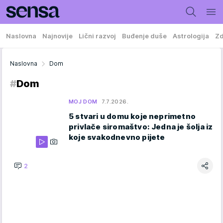
Naslovna
Najnovije
Lični razvoj
Buđenje duše
Astrologija
Zd
Naslovna
Dom
#
Dom
MOJ DOM
7.7.2026.
5 stvari u domu koje neprimetno
privlače siromaštvo: Jedna je šolja iz
koje svakodnevno pijete
2