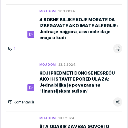
MOJ DOM
12.3.2024.
4 SOBNE BILJKE KOJE MORATE DA
IZBEGAVATE AKO IMATE ALERGIJE:
Jedna je najgora, a svi vole da je
imaju u kući
1
MOJ DOM
23.2.2024.
KOJI PREDMETI DONOSE NESREĆU
AKO IH STAVITE PORED ULAZA:
Jedna biljka je povezana sa
"finansijskom sušom"
Komentariši
MOJ DOM
10.1.2024.
ŠTA ODABIR ZAVESA GOVORI O