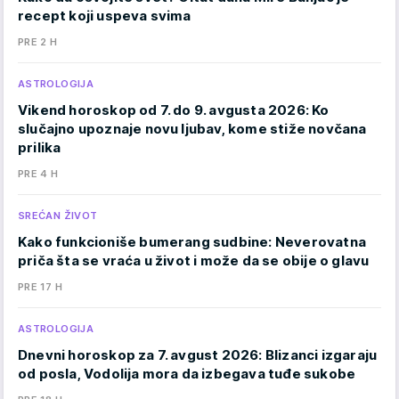
recept koji uspeva svima
PRE 2 H
ASTROLOGIJA
Vikend horoskop od 7. do 9. avgusta 2026: Ko
slučajno upoznaje novu ljubav, kome stiže novčana
prilika
PRE 4 H
SREĆAN ŽIVOT
Kako funkcioniše bumerang sudbine: Neverovatna
priča šta se vraća u život i može da se obije o glavu
PRE 17 H
ASTROLOGIJA
Dnevni horoskop za 7. avgust 2026: Blizanci izgaraju
od posla, Vodolija mora da izbegava tuđe sukobe