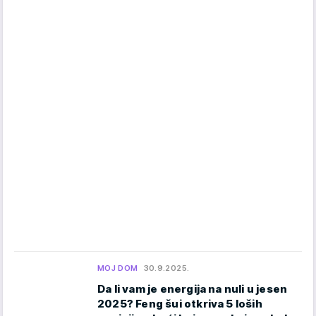
MOJ DOM
30.9.2025.
Da li vam je energija na nuli u jesen
2025? Feng šui otkriva 5 loših