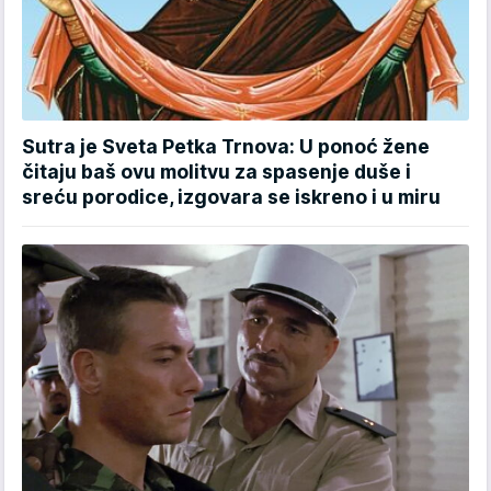
Sutra je Sveta Petka Trnova: U ponoć žene
čitaju baš ovu molitvu za spasenje duše i
sreću porodice, izgovara se iskreno i u miru