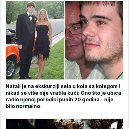
Natali je na ekskurziji sela u kola sa kolegom i
nikad se više nije vratila kući: Ono što je ubica
radio njenoj porodici punih 20 godina - nije
bilo normalno