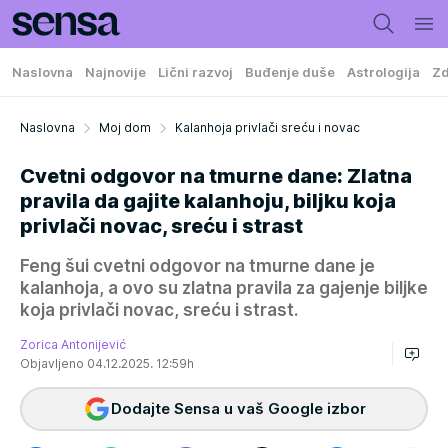
Naslovna
Najnovije
Lični razvoj
Buđenje duše
Astrologija
Zd
Naslovna
Moj dom
Kalanhoja privlači sreću i novac
Cvetni odgovor na tmurne dane: Zlatna
pravila da gajite kalanhoju, biljku koja
privlači novac, sreću i strast
Feng šui cvetni odgovor na tmurne dane je
kalanhoja, a ovo su zlatna pravila za gajenje biljke
koja privlači novac, sreću i strast.
Zorica Antonijević
Objavljeno 04.12.2025. 12:59h
Dodajte Sensa u vaš Google izbor