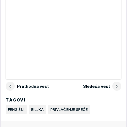
Prethodna vest
Sledeća vest
TAGOVI
FENG ŠUI
BILJKA
PRIVLAČENJE SREĆE