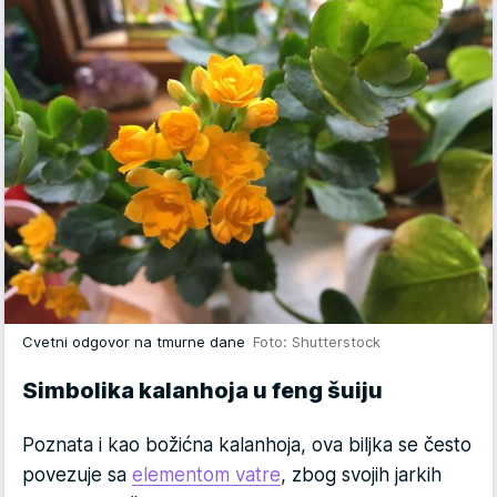
Cvetni odgovor na tmurne dane
Foto: Shutterstock
Simbolika kalanhoja u feng šuiju
Poznata i kao božićna kalanhoja, ova biljka se često
povezuje sa
elementom vatre
, zbog svojih jarkih