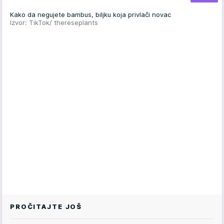
Kako da negujete bambus, biljku koja privlači novac
Izvor: TikTok/ thereseplants
PROČITAJTE JOŠ