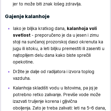
jer to može biti znak lošeg zdravlja.
Gajenje kalanhoje
Iako je biljka kratkog dana,
kalanhoja voli
svetlost
- preporučeno je da u jesen i zimu
stoji na sunčanoj prozorskoj dasci okrenuta ka
jugu ili istoku, a leti biljku premestiti ili zaseniti u
najtoplijem delu dana kako biste sprečili
opekotine.
Držite je dalje od radijatora i izvora toplog
vazduha.
Kalanhoja skladišti vodu u listovima, pa joj je
potrebno retko zalivanje. Previše vode može
izazvati truljenje korena i gljivična
oboljenja. Zato je treba zalivati: leti na 5–6 dana,