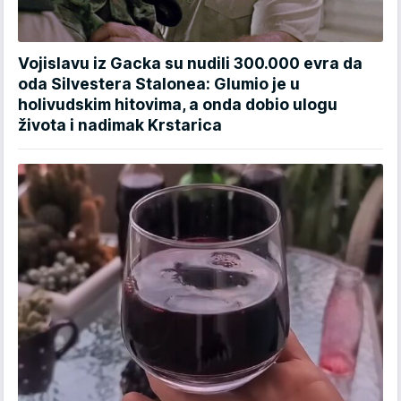
Vojislavu iz Gacka su nudili 300.000 evra da
oda Silvestera Stalonea: Glumio je u
holivudskim hitovima, a onda dobio ulogu
života i nadimak Krstarica