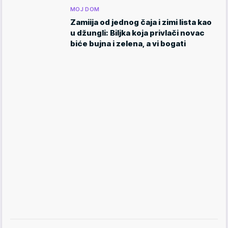
MOJ DOM
Zamiija od jednog čaja i zimi lista kao
u džungli: Biljka koja privlači novac
biće bujna i zelena, a vi bogati