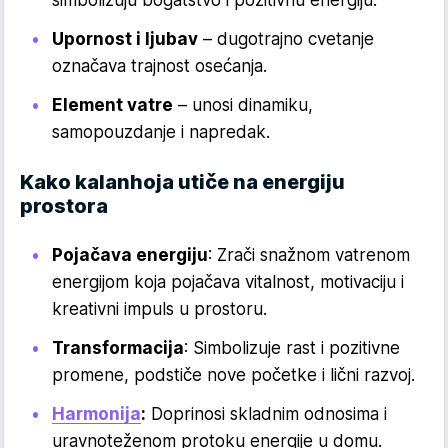
simbolizuju bogatstvo i pozitivnu energiju.
Upornost i ljubav
– dugotrajno cvetanje
označava trajnost osećanja.
Element vatre
– unosi dinamiku,
samopouzdanje i napredak.
Kako kalanhoja utiče na energiju
prostora
Pojačava energiju
: Zrači snažnom vatrenom
energijom koja pojačava vitalnost, motivaciju i
kreativni impuls u prostoru.
Transformacija
: Simbolizuje rast i pozitivne
promene, podstiče nove početke i lični razvoj.
Harmonija
:
Doprinosi skladnim odnosima i
uravnoteženom protoku energije u domu.