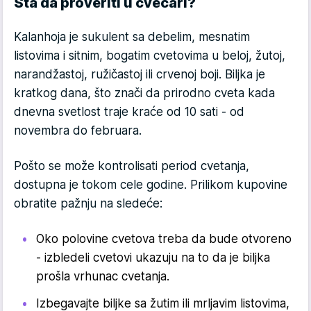
Šta da proveriti u cvećari?
Kalanhoja je sukulent sa debelim, mesnatim
listovima i sitnim, bogatim cvetovima u beloj, žutoj,
narandžastoj, ružičastoj ili crvenoj boji. Biljka je
kratkog dana, što znači da prirodno cveta kada
dnevna svetlost traje kraće od 10 sati - od
novembra do februara.
Pošto se može kontrolisati period cvetanja,
dostupna je tokom cele godine. Prilikom kupovine
obratite pažnju na sledeće:
Oko polovine cvetova treba da bude otvoreno
- izbledeli cvetovi ukazuju na to da je biljka
prošla vrhunac cvetanja.
Izbegavajte biljke sa žutim ili mrljavim listovima,