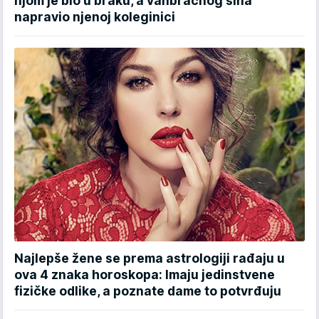
njom je bio u braku, a vanbračnog sina
napravio njenoj koleginici
Najlepše žene se prema astrologiji rađaju u
ova 4 znaka horoskopa: Imaju jedinstvene
fizičke odlike, a poznate dame to potvrđuju