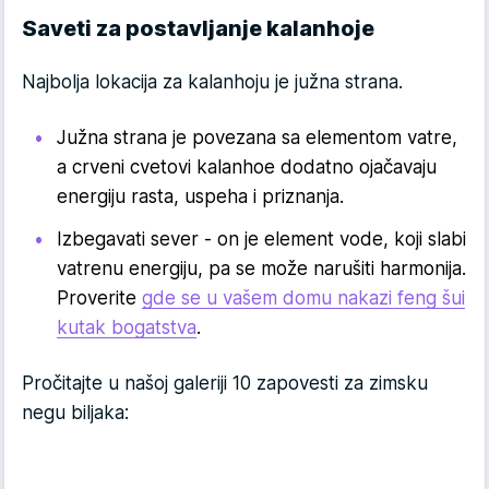
Saveti za postavljanje kalanhoje
Najbolja lokacija za kalanhoju je južna strana.
Južna strana je povezana sa elementom vatre,
a crveni cvetovi kalanhoe dodatno ojačavaju
energiju rasta, uspeha i priznanja.
Izbegavati sever - on je element vode, koji slabi
vatrenu energiju, pa se može narušiti harmonija.
Proverite
gde se u vašem domu nakazi feng šui
kutak bogatstva
.
Pročitajte u našoj galeriji 10 zapovesti za zimsku
negu biljaka: