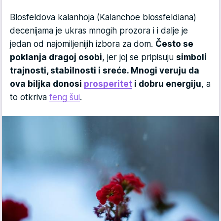
Blosfeldova kalanhoja (Kalanchoe blossfeldiana)
decenijama je ukras mnogih prozora i i dalje je
jedan od najomiljenijih izbora za dom.
Često se
poklanja dragoj osobi
, jer joj se pripisuju
simboli
trajnosti, stabilnosti i sreće. Mnogi veruju da
ova biljka donosi
prosperitet
i dobru energiju
, a
to otkriva
feng šui
.