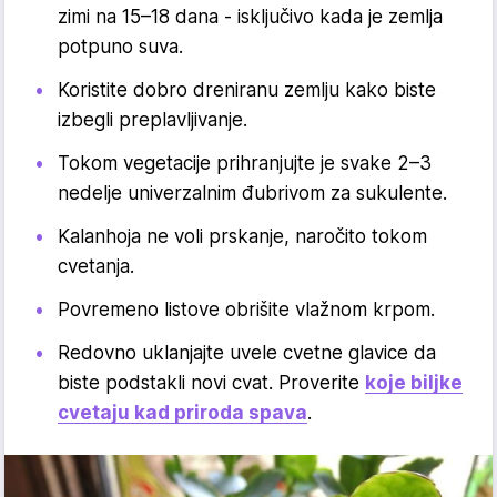
zimi na 15–18 dana - isključivo kada je zemlja
potpuno suva.
Koristite dobro dreniranu zemlju kako biste
izbegli preplavljivanje.
Tokom vegetacije prihranjujte je svake 2–3
nedelje univerzalnim đubrivom za sukulente.
Kalanhoja ne voli prskanje, naročito tokom
cvetanja.
Povremeno listove obrišite vlažnom krpom.
Redovno uklanjajte uvele cvetne glavice da
biste podstakli novi cvat. Proverite
koje biljke
cvetaju kad priroda spava
.