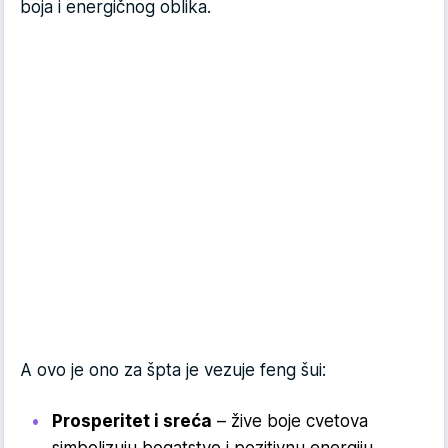
boja i energičnog oblika.
A ovo je ono za špta je vezuje feng šui:
Prosperitet i sreća
– žive boje cvetova