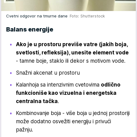
Cvetni odgovor na tmurne dane
Foto: Shutterstock
Balans energije
Ako je u prostoru previše vatre (jakih boja,
svetlosti, refleksija), unesite element vode
- tamne boje, staklo ili dekor s motivom vode.
Snažni akcenat u prostoru
Kalanhoja sa intenzivnim cvetovima
odlično
funkcioniše kao vizuelna i energetska
centralna tačka
.
Kombinovanje boja - više boja u jednoj prostoriji
može dodatno osvežiti energiju i privući
pažnju.