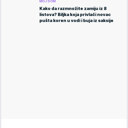
MOJ DOM
Kako da razmnožite zamiju iz 8
listova? Biljka koja privlači novac
pušta koren u vodi i buja iz saksije