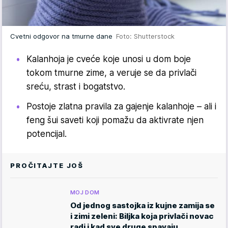
Cvetni odgovor na tmurne dane
Foto: Shutterstock
Kalanhoja je cveće koje unosi u dom boje
tokom tmurne zime, a veruje se da privlači
sreću, strast i bogatstvo.
Postoje zlatna pravila za gajenje kalanhoje – ali i
feng šui saveti koji pomažu da aktivrate njen
potencijal.
PROČITAJTE JOŠ
MOJ DOM
Od jednog sastojka iz kujne zamija se
i zimi zeleni: Biljka koja privlači novac
radi i kad sve druge spavaju