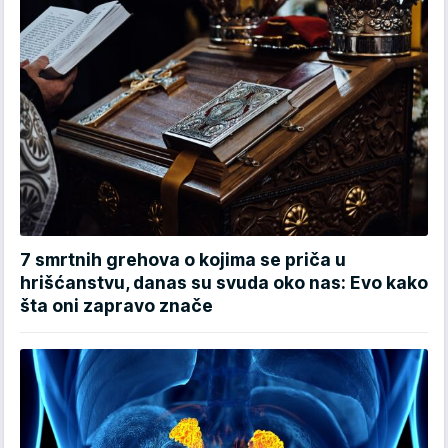
7 smrtnih grehova o kojima se priča u
hrišćanstvu, danas su svuda oko nas: Evo kako
šta oni zapravo znače