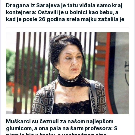
Dragana iz Sarajeva je tatu viđala samo kraj
kontejnera: Ostavili je u bolnici kao bebu, a
kad je posle 26 godina srela majku zažalila je
Muškarci su čeznuli za našom najlepšom
glumicom, a ona pala na šarm profesora: S