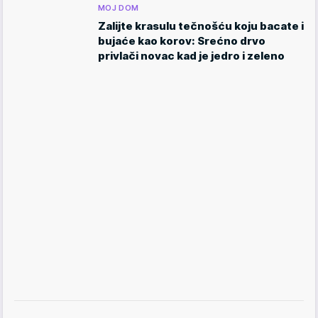
MOJ DOM
Zalijte krasulu tečnošću koju bacate i
bujaće kao korov: Srećno drvo
privlači novac kad je jedro i zeleno