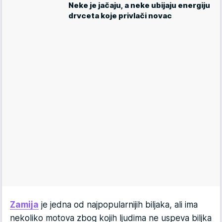
Neke je jačaju, a neke ubijaju energiju
drvceta koje privlači novac
Zamija
je jedna od najpopularnijih biljaka, ali ima
nekoliko motova zbog kojih ljudima ne uspeva biljka