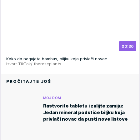
00:30
Kako da negujete bambus, biljku koja privlači novac
Izvor: TikTok/ thereseplants
PROČITAJTE JOŠ
MOJ DOM
Rastvorite tabletu i zalijte zamiju:
Jedan mineral podstiče biljku koja
privlači novac da pusti nove listove