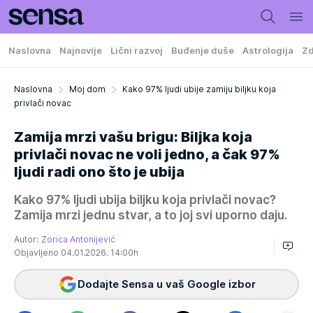
Naslovna
Najnovije
Lični razvoj
Buđenje duše
Astrologija
Zd
Naslovna
Moj dom
Kako 97% ljudi ubije zamiju biljku koja
privlači novac
Zamija mrzi vašu brigu: Biljka koja
privlači novac ne voli jedno, a čak 97%
ljudi radi ono što je ubija
Kako 97% ljudi ubija biljku koja privlači novac?
Zamija mrzi jednu stvar, a to joj svi uporno daju.
Autor:
Zorica Antonijević
Objavljeno 04.01.2026. 14:00h
Dodajte Sensa u vaš Google izbor