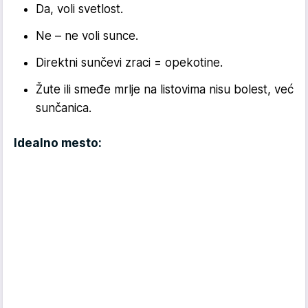
Da, voli svetlost.
Ne – ne voli sunce.
Direktni sunčevi zraci = opekotine.
Žute ili smeđe mrlje na listovima nisu bolest, već
sunčanica.
Idealno mesto: