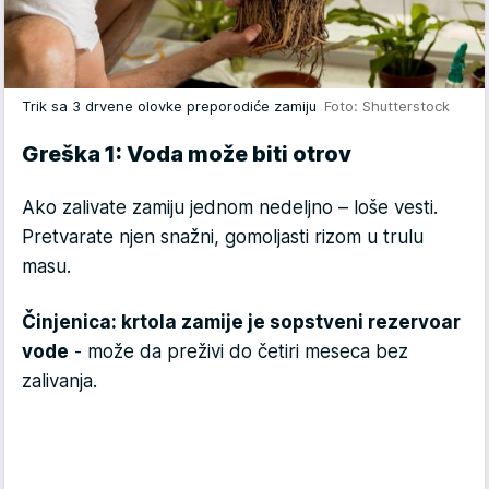
Trik sa 3 drvene olovke preporodiće zamiju
Foto: Shutterstock
Greška 1: Voda može biti otrov
Ako zalivate zamiju jednom nedeljno – loše vesti.
Pretvarate njen snažni, gomoljasti rizom u trulu
masu.
Činjenica: krtola zamije je sopstveni rezervoar
vode
- može da preživi do četiri meseca bez
zalivanja.