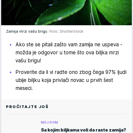
Zamija mrzi vašu brigu
Foto: Shutterstock
Ako ste se pitali zašto vam zamija ne uspeva -
možda je odgovor u tome što ova biljka mrzi
vašu brigu!
Proverite da li vi radte ono zbog čega 97% ljudi
ubije biljku koja privlači novac u prvih šest
meseci.
PROČITAJTE JOŠ
MOJ DOM
Sa kojim biljkama voli da raste zamija?