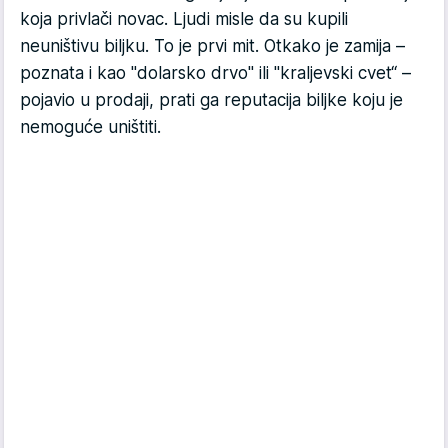
koja privlači novac. Ljudi misle da su kupili
neuništivu biljku. To je prvi mit. Otkako je zamija –
poznata i kao "dolarsko drvo" ili "kraljevski cvet“ –
pojavio u prodaji, prati ga reputacija biljke koju je
nemoguće uništiti.