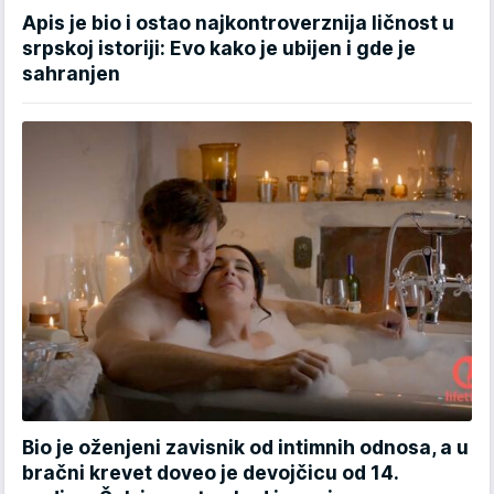
Apis je bio i ostao najkontroverznija ličnost u
srpskoj istoriji: Evo kako je ubijen i gde je
sahranjen
Bio je oženjeni zavisnik od intimnih odnosa, a u
bračni krevet doveo je devojčicu od 14.