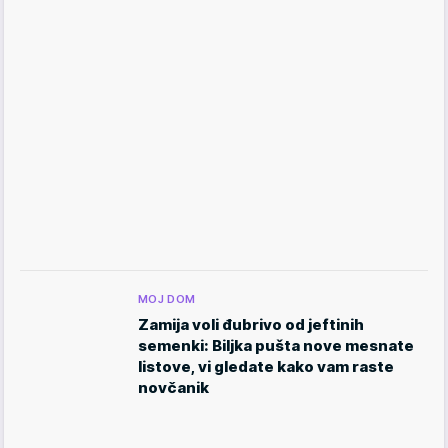
MOJ DOM
Zamija voli đubrivo od jeftinih
semenki: Biljka pušta nove mesnate
listove, vi gledate kako vam raste
novčanik