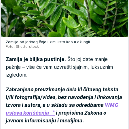
Zamiija od jednog čaja i zimi lista kao u džungli
Foto: Shutterstock
Zamija je biljka pustinje.
Što joj date manje
pažnje – više će vam uzvratiti sjajnim, luksuznim
izgledom.
Zabranjeno preuzimanje dela ili čitavog teksta
i/ili fotografija/videa, bez navođenja i linkovanja
izvora i autora, a u skladu sa odredbama
WMG
uslova korišćenja
i propisima Zakona o
javnom informisanju i medijima.