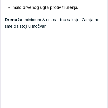
malo drvenog uglja protiv truljenja.
Drenaža:
minimum 3 cm na dnu saksije. Zamija ne
sme da stoji u močvari.