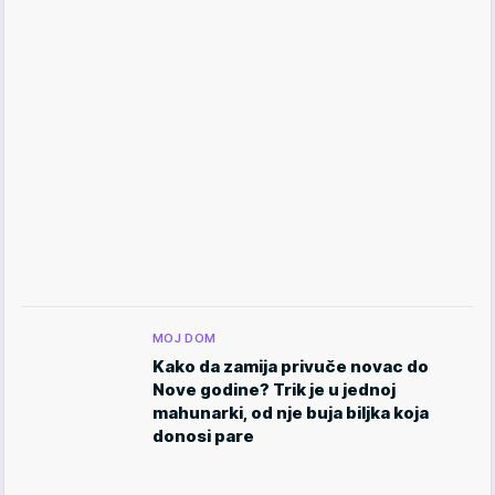
MOJ DOM
Kako da zamija privuče novac do
Nove godine? Trik je u jednoj
mahunarki, od nje buja biljka koja
donosi pare