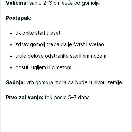
Veličina:
samo 2–3 cm veća od gomolja.
Postupak:
uklonite stari treset
zdrav gomolj treba da je čvrst i svetao
trule delove odstranite sterilnim nožem
posuti ugljem ili cimetom.
Sadnja:
vrh gomolja mora da bude u nivou zemlje
Prvo zalivanje:
tek posle 5–7 dana