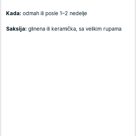
Kada:
odmah ili posle 1–2 nedelje
Saksija:
glinena ili keramička, sa velikim rupama