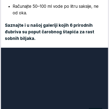
Računajte 50–100 ml vode po litru saksije, ne
od oka.
Saznajte i u našoj galeriji kojih 6 prirodnih
đubriva su poput čarobnog štapića za rast
sobnih biljaka.