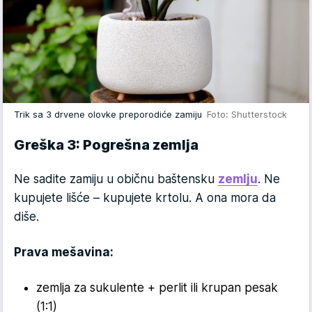
Trik sa 3 drvene olovke preporodiće zamiju
Foto: Shutterstock
Greška 3: Pogrešna zemlja
Ne sadite zamiju u običnu baštensku
zemlju
. Ne
kupujete lišće – kupujete krtolu. A ona mora da
diše.
Prava mešavina:
zemlja za sukulente + perlit ili krupan pesak
(1:1)