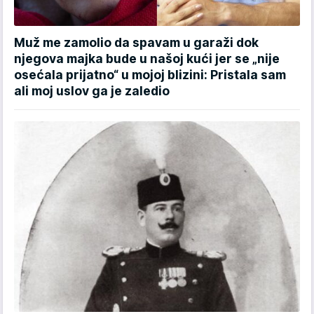
Muž me zamolio da spavam u garaži dok
njegova majka bude u našoj kući jer se „nije
osećala prijatno“ u mojoj blizini: Pristala sam
ali moj uslov ga je zaledio