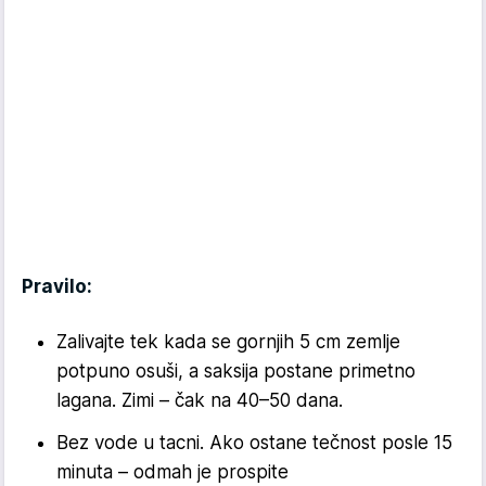
Pravilo:
Zalivajte tek kada se gornjih 5 cm zemlje
potpuno osuši, a saksija postane primetno
lagana. Zimi – čak na 40–50 dana.
Bez vode u tacni. Ako ostane tečnost posle 15
minuta – odmah je prospite