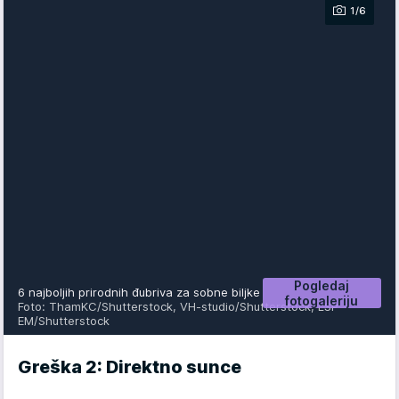
1/6
Pogledaj
6 najboljih prirodnih đubriva za sobne biljke
fotogaleriju
Foto: ThamKC/Shutterstock, VH-studio/Shutterstock, LSP
EM/Shutterstock
Greška 2: Direktno sunce