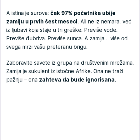
A istina je surova:
čak 97% početnika ubije
zamiju u prvih šest meseci
. Ali ne iz nemara, već
iz ljubavi koja staje u tri greške: Previše vode.
Previše đubriva. Previše sunca. A zamija… više od
svega mrzi vašu preteranu brigu.
Zaboravite savete iz grupa na društvenim mrežama.
Zamija je sukulent iz istočne Afrike. Ona ne traži
pažnju – ona
zahteva da bude ignorisana
.