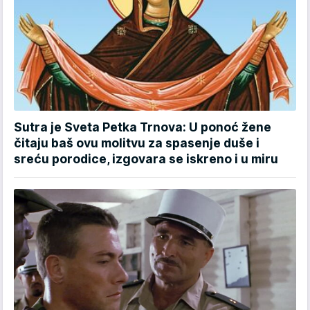
Sutra je Sveta Petka Trnova: U ponoć žene
čitaju baš ovu molitvu za spasenje duše i
sreću porodice, izgovara se iskreno i u miru