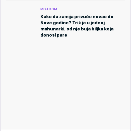
MOJ DOM
Kako da zamija privuče novac do
Nove godine? Trik je u jednoj
mahunarki, od nje buja biljka koja
donosi pare