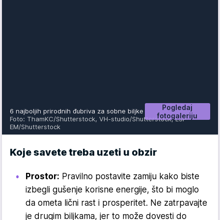
Pogledaj
6 najboljih prirodnih đubriva za sobne biljke
fotogaleriju
Foto: ThamKC/Shutterstock, VH-studio/Shutterstock, LSP
EM/Shutterstock
Koje savete treba uzeti u obzir
Prostor:
Pravilno postavite zamiju kako biste
izbegli gušenje korisne energije, što bi moglo
da ometa lični rast i prosperitet. Ne zatrpavajte
je drugim biljkama, jer to može dovesti do