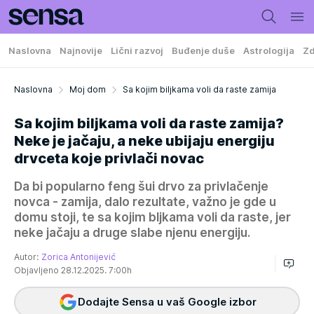
Naslovna
Najnovije
Lični razvoj
Buđenje duše
Astrologija
Zd
Naslovna
Moj dom
Sa kojim biljkama voli da raste zamija
Sa kojim biljkama voli da raste zamija?
Neke je jačaju, a neke ubijaju energiju
drvceta koje privlači novac
Da bi popularno feng šui drvo za privlačenje
novca - zamija, dalo rezultate, važno je gde u
domu stoji, te sa kojim bljkama voli da raste, jer
neke jačaju a druge slabe njenu energiju.
Autor:
Zorica Antonijević
Objavljeno 28.12.2025. 7:00h
Dodajte Sensa u vaš Google izbor