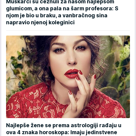
Muškarci su čeznuli za našom najlepšom
glumicom, a ona pala na šarm profesora: S
njom je bio u braku, a vanbračnog sina
napravio njenoj koleginici
Najlepše žene se prema astrologiji rađaju u
ova 4 znaka horoskopa: Imaju jedinstvene