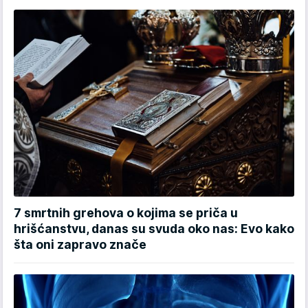
7 smrtnih grehova o kojima se priča u
hrišćanstvu, danas su svuda oko nas: Evo kako
šta oni zapravo znače