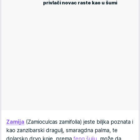
privlači novac raste kao u šumi
Zamija
(Zamioculcas zamifolia) jeste biljka poznata i
kao zanzibarski dragulj, smaragdna palma, te
dolarsko drvo koje, prema
feng šuiju
, može da