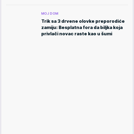
MOJ DOM
Trik sa 3 drvene olovke preporodiće
zamiju: Besplatna fora da biljka koja
privlači novac raste kao u šumi