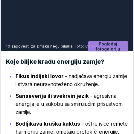
Pogledaj
10 zapovesti za zimsku negu biljaka
Foto: Canva
fotogaleriju
Koje biljke kradu energiju zamje?
Fikus indijski lovor
- nadjačava energiu zamije
i stvara neuravnoteženo okruženje.
Sanseverija ili svekrvin jezik
- agresivna
energija je u sukobu sa smirujućim prisustvom
zamije.
Bodljikava kruška kaktus
- oštre ivice remete
harmoniju zamje, ometaju protok či energije.