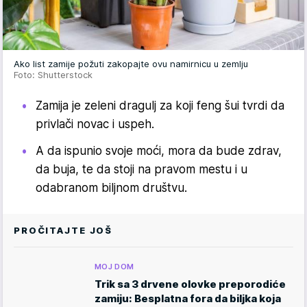
Ako list zamije požuti zakopajte ovu namirnicu u zemlju
Foto: Shutterstock
Zamija je zeleni dragulj za koji feng šui tvrdi da
privlači novac i uspeh.
A da ispunio svoje moći, mora da bude zdrav,
da buja, te da stoji na pravom mestu i u
odabranom biljnom društvu.
PROČITAJTE JOŠ
MOJ DOM
Trik sa 3 drvene olovke preporodiće
zamiju: Besplatna fora da biljka koja