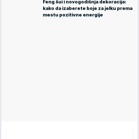
Feng šui i novogodišnja dekoracija:
kako da izaberete boje za jelku prema
mestu pozitivne energije