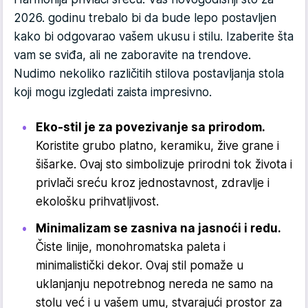
2026. godinu trebalo bi da bude lepo postavljen
kako bi odgovarao vašem ukusu i stilu. Izaberite šta
vam se sviđa, ali ne zaboravite na trendove.
Nudimo nekoliko različitih stilova postavljanja stola
koji mogu izgledati zaista impresivno.
Eko-stil je za povezivanje sa prirodom.
Koristite grubo platno, keramiku, žive grane i
šišarke. Ovaj sto simbolizuje prirodni tok života i
privlači sreću kroz jednostavnost, zdravlje i
ekološku prihvatljivost.
Minimalizam se zasniva na jasnoći i redu.
Čiste linije, monohromatska paleta i
minimalistički dekor. Ovaj stil pomaže u
uklanjanju nepotrebnog nereda ne samo na
stolu već i u vašem umu, stvarajući prostor za