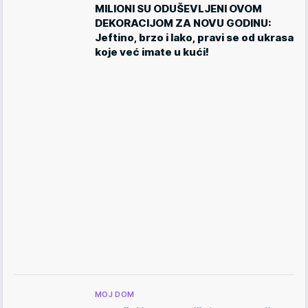
MILIONI SU ODUŠEVLJENI OVOM
DEKORACIJOM ZA NOVU GODINU:
Jeftino, brzo i lako, pravi se od ukrasa
koje već imate u kući!
MOJ DOM