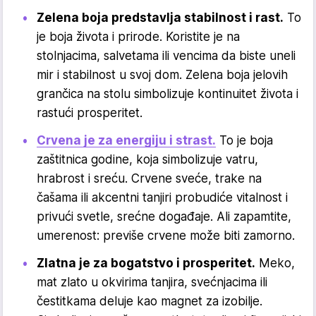
Zelena boja predstavlja stabilnost i rast.
To
je boja života i prirode. Koristite je na
stolnjacima, salvetama ili vencima da biste uneli
mir i stabilnost u svoj dom. Zelena boja jelovih
grančica na stolu simbolizuje kontinuitet života i
rastući prosperitet.
Crvena je za energiju i strast.
To je boja
zaštitnica godine, koja simbolizuje vatru,
hrabrost i sreću. Crvene sveće, trake na
čašama ili akcentni tanjiri probudiće vitalnost i
privući svetle, srećne događaje. Ali zapamtite,
umerenost: previše crvene može biti zamorno.
Zlatna je za bogatstvo i prosperitet.
Meko,
mat zlato u okvirima tanjira, svećnjacima ili
čestitkama deluje kao magnet za izobilje.