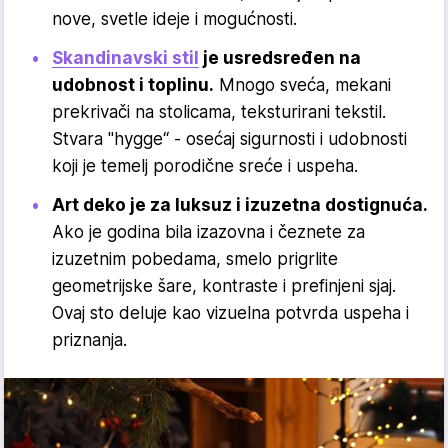
nove, svetle ideje i mogućnosti.
Skandinavski stil
je usredsređen na
udobnost i toplinu.
Mnogo sveća, mekani
prekrivači na stolicama, teksturirani tekstil.
Stvara "hygge“ - osećaj sigurnosti i udobnosti
koji je temelj porodične sreće i uspeha.
Art deko je za luksuz i izuzetna dostignuća.
Ako je godina bila izazovna i čeznete za
izuzetnim pobedama, smelo prigrlite
geometrijske šare, kontraste i prefinjeni sjaj.
Ovaj sto deluje kao vizuelna potvrda uspeha i
priznanja.