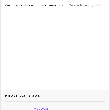
Kako napraviti novogodišnji venac
Izvor: @saradaviescc/tiktok
PROČITAJTE JOŠ
MOJ DOM