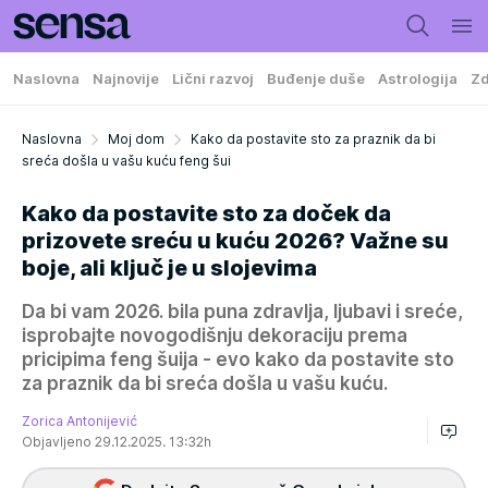
Naslovna
Najnovije
Lični razvoj
Buđenje duše
Astrologija
Zd
Naslovna
Moj dom
Kako da postavite sto za praznik da bi
sreća došla u vašu kuću feng šui
Kako da postavite sto za doček da
prizovete sreću u kuću 2026? Važne su
boje, ali ključ je u slojevima
Da bi vam 2026. bila puna zdravlja, ljubavi i sreće,
isprobajte novogodišnju dekoraciju prema
pricipima feng šuija - evo kako da postavite sto
za praznik da bi sreća došla u vašu kuću.
Zorica Antonijević
Objavljeno 29.12.2025. 13:32h