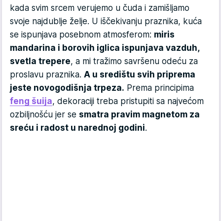
kada svim srcem verujemo u čuda i zamišljamo
svoje najdublje želje. U iščekivanju praznika, kuća
se ispunjava posebnom atmosferom:
miris
mandarina i borovih iglica ispunjava vazduh,
svetla trepere
, a mi tražimo savršenu odeću za
proslavu praznika.
A u središtu svih priprema
jeste novogodišnja trpeza.
Prema principima
feng šuija
, dekoraciji treba pristupiti sa najvećom
ozbiljnošću jer se
smatra pravim magnetom za
sreću i radost u narednoj godini
.