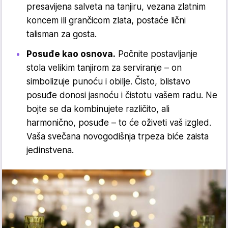
presavijena salveta na tanjiru, vezana zlatnim
koncem ili grančicom zlata, postaće lični
talisman za gosta.
Posuđe kao osnova.
Počnite postavljanje
stola velikim tanjirom za serviranje – on
simbolizuje punoću i obilje. Čisto, blistavo
posuđe donosi jasnoću i čistotu vašem radu. Ne
bojte se da kombinujete različito, ali
harmonično, posuđe – to će oživeti vaš izgled.
Vaša svečana novogodišnja trpeza biće zaista
jedinstvena.