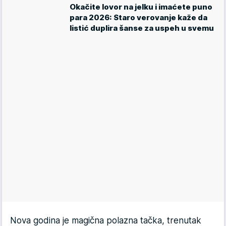
Okačite lovor na jelku i imaćete puno
para 2026: Staro verovanje kaže da
listić duplira šanse za uspeh u svemu
Nova godina je magična polazna tačka, trenutak