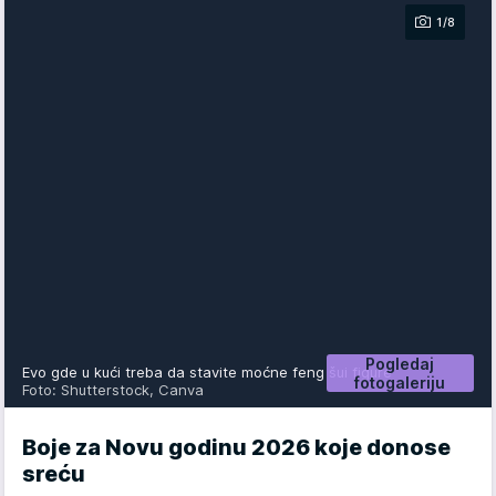
1/8
Pogledaj
Evo gde u kući treba da stavite moćne feng šui figure
fotogaleriju
Foto: Shutterstock, Canva
Boje za Novu godinu 2026 koje donose
sreću