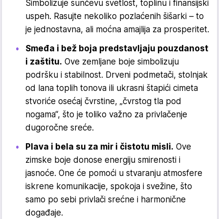
Simbolizuje sunčevu svetlost, toplinu i finansijski
uspeh. Rasujte nekoliko pozlaćenih šišarki – to
je jednostavna, ali moćna amajlija za prosperitet.
Smeđa i bež boja predstavljaju pouzdanost
i zaštitu.
Ove zemljane boje simbolizuju
podršku i stabilnost. Drveni podmetači, stolnjak
od lana toplih tonova ili ukrasni štapići cimeta
stvoriće osećaj čvrstine, „čvrstog tla pod
nogama“, što je toliko važno za privlačenje
dugoročne sreće.
Plava i bela su za mir i čistotu misli.
Ove
zimske boje donose energiju smirenosti i
jasnoće. One će pomoći u stvaranju atmosfere
iskrene komunikacije, spokoja i svežine, što
samo po sebi privlači srećne i harmonične
događaje.