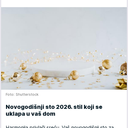
Foto: Shutterstock
Novogodišnji sto 2026. stil koji se
uklapa u vaš dom
Harmonija privlači sreću. Vaš novogodišnji sto za