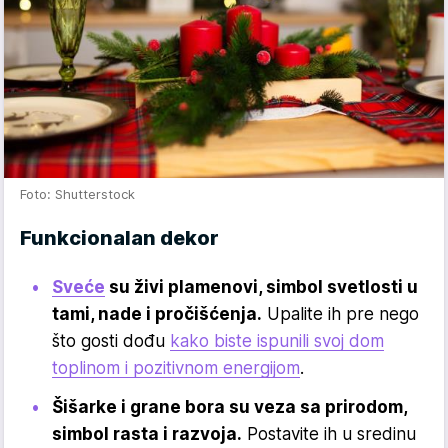
Foto: Shutterstock
Funkcionalan dekor
Sveće
su živi plamenovi, simbol svetlosti u
tami, nade i pročišćenja.
Upalite ih pre nego
što gosti dođu
kako biste ispunili svoj dom
toplinom i pozitivnom energijom
.
Šišarke i grane bora su veza sa prirodom,
simbol rasta i razvoja.
Postavite ih u sredinu