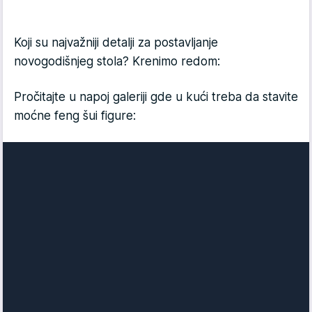
Koji su najvažniji detalji za postavljanje
novogodišnjeg stola? Krenimo redom:
Pročitajte u napoj galeriji gde u kući treba da stavite
moćne feng šui figure: