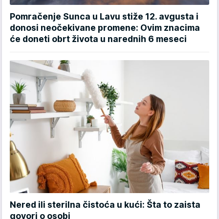
Pomračenje Sunca u Lavu stiže 12. avgusta i
donosi neočekivane promene: Ovim znacima
će doneti obrt života u narednih 6 meseci
Nered ili sterilna čistoća u kući: Šta to zaista
govori o osobi