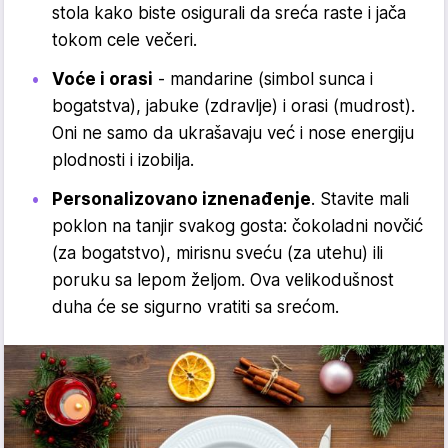
stola kako biste osigurali da sreća raste i jača
tokom cele večeri.
Voće i orasi
- mandarine (simbol sunca i
bogatstva), jabuke (zdravlje) i orasi (mudrost).
Oni ne samo da ukrašavaju već i nose energiju
plodnosti i izobilja.
Personalizovano iznenađenje
. Stavite mali
poklon na tanjir svakog gosta: čokoladni novčić
(za bogatstvo), mirisnu sveću (za utehu) ili
poruku sa lepom željom. Ova velikodušnost
duha će se sigurno vratiti sa srećom.