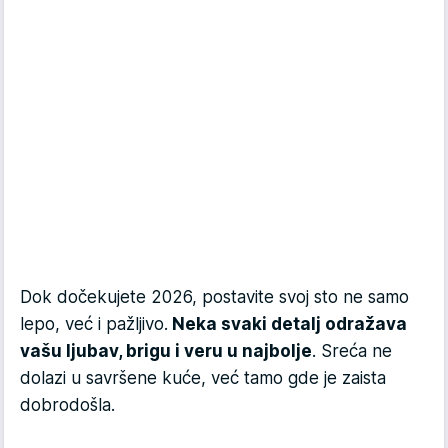
Dok dočekujete 2026, postavite svoj sto ne samo
lepo, već i pažljivo.
Neka svaki detalj odražava
vašu ljubav, brigu i veru u najbolje
. Sreća ne
dolazi u savršene kuće, već tamo gde je zaista
dobrodošla.