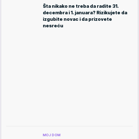
Šta nikako ne treba da radite 31.
decembra i 1. januara? Rizikujete da
izgubite novac i da prizovete
nesreću
MOJ DOM