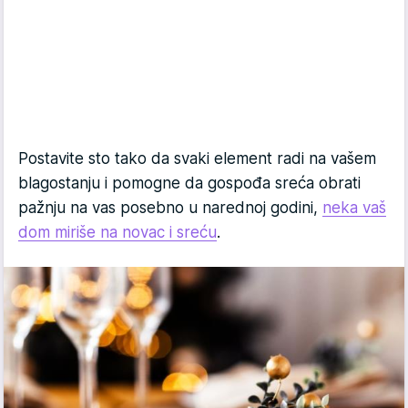
Postavite sto tako da svaki element radi na vašem
blagostanju i pomogne da gospođa sreća obrati
pažnju na vas posebno u narednoj godini,
neka vaš
dom miriše na novac i sreću
.