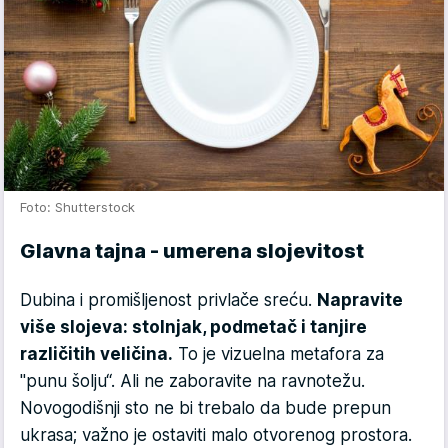
Foto: Shutterstock
Glavna tajna - umerena slojevitost
Dubina i promišljenost privlače sreću.
Napravite
više slojeva: stolnjak, podmetač i tanjire
različitih veličina.
To je vizuelna metafora za
"punu šolju“. Ali ne zaboravite na ravnotežu.
Novogodišnji sto ne bi trebalo da bude prepun
ukrasa; važno je ostaviti malo otvorenog prostora.