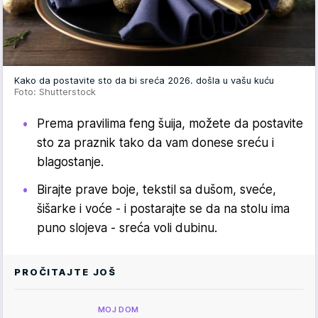
Kako da postavite sto da bi sreća 2026. došla u vašu kuću
Foto: Shutterstock
Prema pravilima feng šuija, možete da postavite
sto za praznik tako da vam donese sreću i
blagostanje.
Birajte prave boje, tekstil sa dušom, sveće,
šišarke i voće - i postarajte se da na stolu ima
puno slojeva - sreća voli dubinu.
PROČITAJTE JOŠ
MOJ DOM