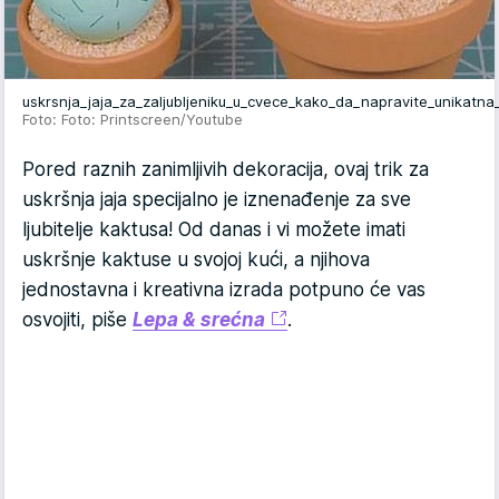
uskrsnja_jaja_za_zaljubljeniku_u_cvece_kako_da_napravite_unikatna
Foto: Foto: Printscreen/Youtube
Pored raznih zanimljivih dekoracija, ovaj trik za
uskršnja jaja specijalno je iznenađenje za sve
ljubitelje kaktusa! Od danas i vi možete imati
uskršnje kaktuse u svojoj kući, a njihova
jednostavna i kreativna izrada potpuno će vas
osvojiti, piše
Lepa & srećna
.