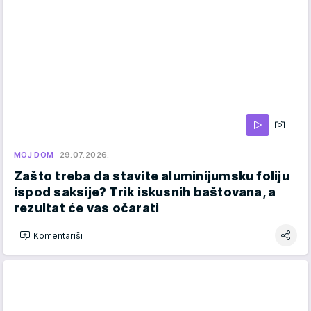
MOJ DOM
29.07.2026.
Zašto treba da stavite aluminijumsku foliju
ispod saksije? Trik iskusnih baštovana, a
rezultat će vas očarati
Komentariši