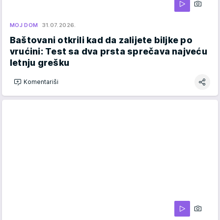
MOJ DOM
31.07.2026.
Baštovani otkrili kad da zalijete biljke po
vrućini: Test sa dva prsta sprečava najveću
letnju grešku
Komentariši