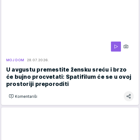
MOJ DOM
28.07.2026.
U avgustu premestite žensku sreću i brzo
će bujno procvetati: Spatifilum će se u ovoj
prostoriji preporoditi
Komentariši