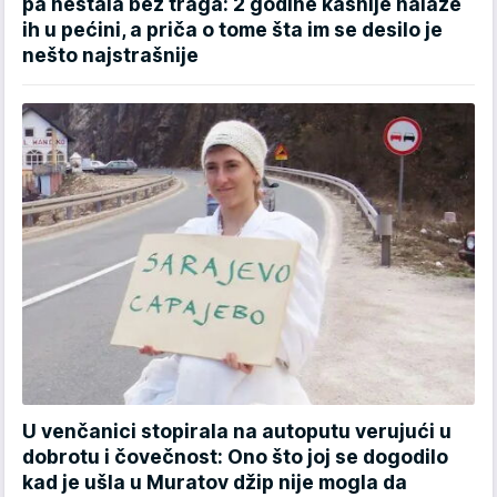
pa nestala bez traga: 2 godine kasnije nalaze
ih u pećini, a priča o tome šta im se desilo je
nešto najstrašnije
U venčanici stopirala na autoputu verujući u
dobrotu i čovečnost: Ono što joj se dogodilo
kad je ušla u Muratov džip nije mogla da