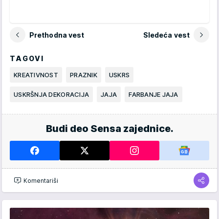
Prethodna vest
Sledeća vest
TAGOVI
KREATIVNOST
PRAZNIK
USKRS
USKRŠNJA DEKORACIJA
JAJA
FARBANJE JAJA
Budi deo Sensa zajednice.
Komentariši