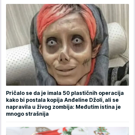
Pričalo se da je imala 50 plastičnih operacija
kako bi postala kopija Anđeline Džoli, ali se
napravila u živog zombija: Međutim istina je
mnogo strašnija