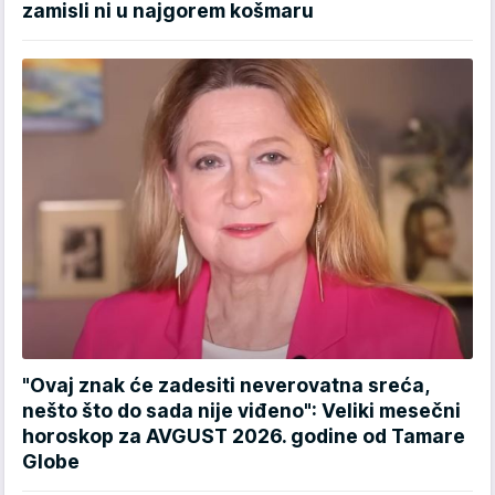
zamisli ni u najgorem košmaru
"Ovaj znak će zadesiti neverovatna sreća,
nešto što do sada nije viđeno": Veliki mesečni
horoskop za AVGUST 2026. godine od Tamare
Globe