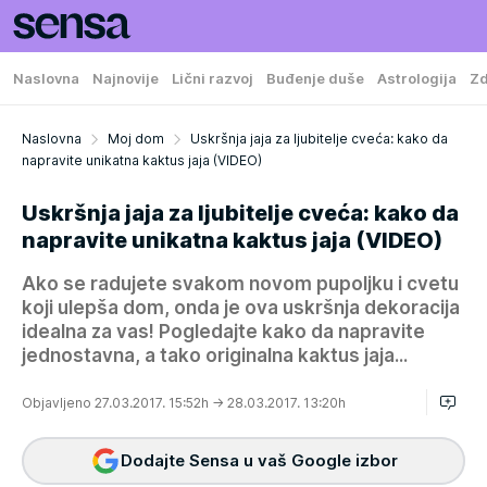
Naslovna
Najnovije
Lični razvoj
Buđenje duše
Astrologija
Zd
Naslovna
Moj dom
Uskršnja jaja za ljubitelje cveća: kako da
napravite unikatna kaktus jaja (VIDEO)
Uskršnja jaja za ljubitelje cveća: kako da
napravite unikatna kaktus jaja (VIDEO)
Ako se radujete svakom novom pupoljku i cvetu
koji ulepša dom, onda je ova uskršnja dekoracija
idealna za vas! Pogledajte kako da napravite
jednostavna, a tako originalna kaktus jaja...
Objavljeno 27.03.2017. 15:52h
→ 28.03.2017. 13:20h
Dodajte Sensa u vaš Google izbor