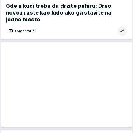
Gde u kući treba da držite pahiru: Drvo
novca raste kao ludo ako ga stavite na
jedno mesto
Komentariši