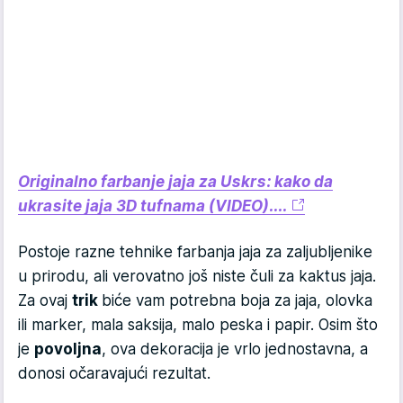
Originalno farbanje jaja za Uskrs: kako da
ukrasite jaja 3D tufnama (VIDEO)....
Postoje razne tehnike farbanja jaja za zaljubljenike
u prirodu, ali verovatno još niste čuli za kaktus jaja.
Za ovaj
trik
biće vam potrebna boja za jaja, olovka
ili marker, mala saksija, malo peska i papir. Osim što
je
povoljna
, ova dekoracija je vrlo jednostavna, a
donosi očaravajući rezultat.