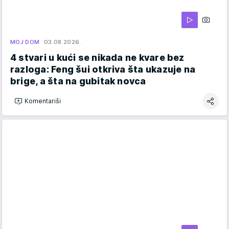
MOJ DOM
03.08.2026.
4 stvari u kući se nikada ne kvare bez
razloga: Feng šui otkriva šta ukazuje na
brige, a šta na gubitak novca
Komentariši