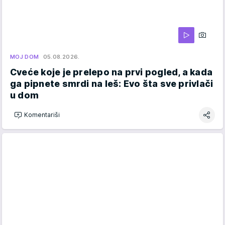
MOJ DOM
05.08.2026.
Cveće koje je prelepo na prvi pogled, a kada
ga pipnete smrdi na leš: Evo šta sve privlači
u dom
Komentariši