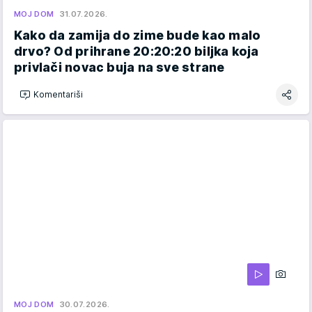
MOJ DOM
31.07.2026.
Kako da zamija do zime bude kao malo
drvo? Od prihrane 20:20:20 biljka koja
privlači novac buja na sve strane
Komentariši
MOJ DOM
30.07.2026.