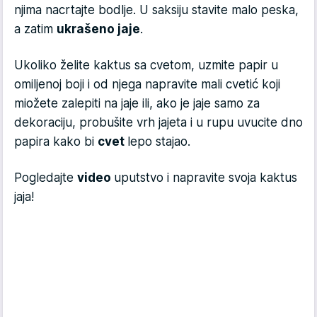
njima nacrtajte bodlje. U saksiju stavite malo peska,
a zatim
ukrašeno jaje
.
Ukoliko želite kaktus sa cvetom, uzmite papir u
omiljenoj boji i od njega napravite mali cvetić koji
miožete zalepiti na jaje ili, ako je jaje samo za
dekoraciju, probušite vrh jajeta i u rupu uvucite dno
papira kako bi
cvet
lepo stajao.
Pogledajte
video
uputstvo i napravite svoja kaktus
jaja!