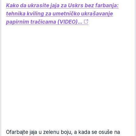
Kako da ukrasite jaja za Uskrs bez farbanja:
tehnika kviling za umetničko ukrašavanje
papirnim tračicama (VIDEO)...
Ofarbajte jaja u zelenu boju, a kada se osuše na