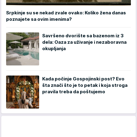
Srpkinje su se nekad zvale ovako: Koliko žena danas
poznajete sa ovim imenima?
Savršeno dvorište sa bazenom iz 3
dela: Oaza za uživanje i nezaboravna
okupljanja
Kada počinje Gospojinski post? Evo
šta znači što je to petak i koja stroga
pravila treba da poštujemo