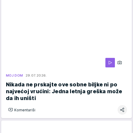
MOJ DOM
29.07.2026.
Nikada ne prskajte ove sobne biljke ni po
najvećoj vrućini: Jedna letnja greška može
da ih uništi
Komentariši