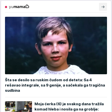
Šta se desilo sa ruskim čudom od deteta: Sa 4
rešavao integrale, sa 9 genije, a sačekala ga tragična
sudbina
Moja ćerka (6) je svakog dana tražila
komad hleba i nosila ga na groblje: