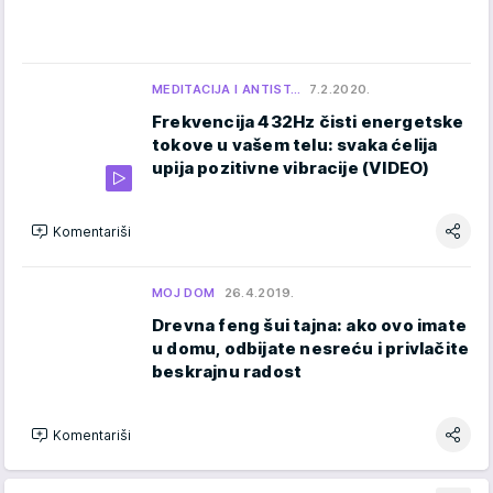
MEDITACIJA I ANTIST…
7.2.2020.
Frekvencija 432Hz čisti energetske
tokove u vašem telu: svaka ćelija
upija pozitivne vibracije (VIDEO)
Komentariši
MOJ DOM
26.4.2019.
Drevna feng šui tajna: ako ovo imate
u domu, odbijate nesreću i privlačite
beskrajnu radost
Komentariši