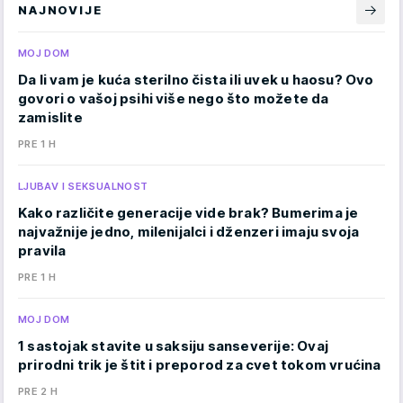
NAJNOVIJE
MOJ DOM
Da li vam je kuća sterilno čista ili uvek u haosu? Ovo
govori o vašoj psihi više nego što možete da
zamislite
PRE 1 H
LJUBAV I SEKSUALNOST
Kako različite generacije vide brak? Bumerima je
najvažnije jedno, milenijalci i dženzeri imaju svoja
pravila
PRE 1 H
MOJ DOM
1 sastojak stavite u saksiju sanseverije: Ovaj
prirodni trik je štit i preporod za cvet tokom vrućina
PRE 2 H