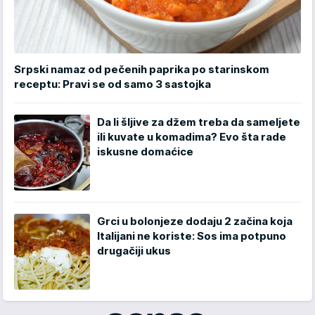
Srpski namaz od pečenih paprika po starinskom
receptu: Pravi se od samo 3 sastojka
Da li šljive za džem treba da sameljete
ili kuvate u komadima? Evo šta rade
iskusne domaćice
Grci u bolonjeze dodaju 2 začina koja
Italijani ne koriste: Sos ima potpuno
drugačiji ukus