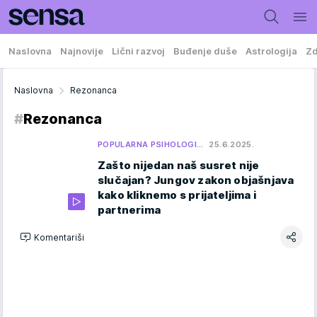
Naslovna
Najnovije
Lični razvoj
Buđenje duše
Astrologija
Zd
Naslovna
Rezonanca
#
Rezonanca
POPULARNA PSIHOLOGI…
25.6.2025.
Zašto nijedan naš susret nije
slučajan? Jungov zakon objašnjava
kako kliknemo s prijateljima i
partnerima
Komentariši