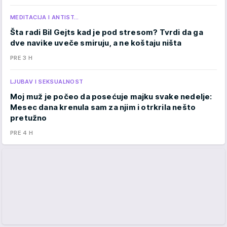
MEDITACIJA I ANTIST…
Šta radi Bil Gejts kad je pod stresom? Tvrdi da ga
dve navike uveče smiruju, a ne koštaju ništa
PRE 3 H
LJUBAV I SEKSUALNOST
Moj muž je počeo da posećuje majku svake nedelje:
Mesec dana krenula sam za njim i otrkrila nešto
pretužno
PRE 4 H