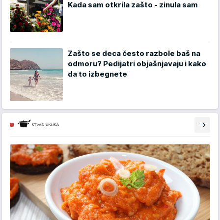
Kada sam otkrila zašto - zinula sam
Zašto se deca često razbole baš na
odmoru? Pedijatri objašnjavaju i kako
da to izbegnete