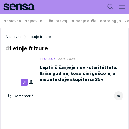
Naslovna
Najnovije
Lični razvoj
Buđenje duše
Astrologija
Zd
Naslovna
Letnje frizure
#
Letnje frizure
PRO-AGE
22.6.2026.
Leptir šišanje je novi-stari hit leta:
Briše godine, kosu čini gušćom, a
možete da je skupite na 35+
Komentariši