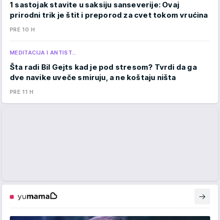
1 sastojak stavite u saksiju sanseverije: Ovaj
prirodni trik je štit i preporod za cvet tokom vrućina
PRE 10 H
MEDITACIJA I ANTIST…
Šta radi Bil Gejts kad je pod stresom? Tvrdi da ga
dve navike uveče smiruju, a ne koštaju ništa
PRE 11 H