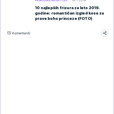
PRIRODNA NEGA I LEP…
16.7.2019.
10 najlepših frizura za leto 2019.
godine: romantičan izgled kose za
prave boho princeze (FOTO)
Komentariši