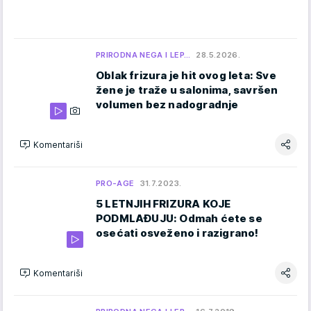
PRIRODNA NEGA I LEP…
28.5.2026.
Oblak frizura je hit ovog leta: Sve
žene je traže u salonima, savršen
volumen bez nadogradnje
Komentariši
PRO-AGE
31.7.2023.
5 LETNJIH FRIZURA KOJE
PODMLAĐUJU: Odmah ćete se
osećati osveženo i razigrano!
Komentariši