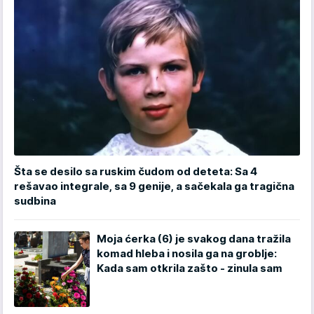
Šta se desilo sa ruskim čudom od deteta: Sa 4
rešavao integrale, sa 9 genije, a sačekala ga tragična
sudbina
Moja ćerka (6) je svakog dana tražila
komad hleba i nosila ga na groblje:
Kada sam otkrila zašto - zinula sam