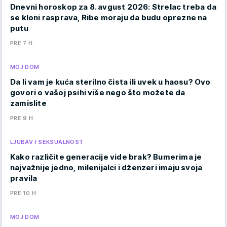
Dnevni horoskop za 8. avgust 2026: Strelac treba da
se kloni rasprava, Ribe moraju da budu oprezne na
putu
PRE 7 H
MOJ DOM
Da li vam je kuća sterilno čista ili uvek u haosu? Ovo
govori o vašoj psihi više nego što možete da
zamislite
PRE 9 H
LJUBAV I SEKSUALNOST
Kako različite generacije vide brak? Bumerima je
najvažnije jedno, milenijalci i dženzeri imaju svoja
pravila
PRE 10 H
MOJ DOM