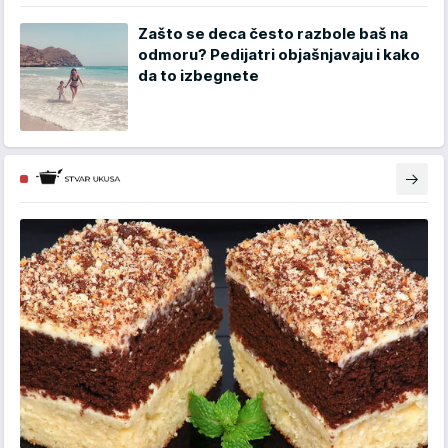
Zašto se deca često razbole baš na
odmoru? Pedijatri objašnjavaju i kako
da to izbegnete