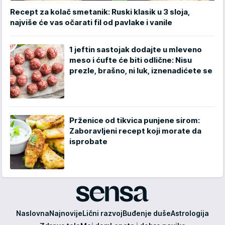
Recept za kolač smetanik: Ruski klasik u 3 sloja,
najviše će vas očarati fil od pavlake i vanile
1 jeftin sastojak dodajte u mleveno
meso i ćufte će biti odlične: Nisu
prezle, brašno, ni luk, iznenadićete se
Prženice od tikvica punjene sirom:
Zaboravljeni recept koji morate da
isprobate
Sensa
Naslovna
Najnovije
Lični razvoj
Buđenje duše
Astrologija