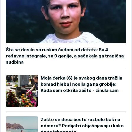
Šta se desilo sa ruskim čudom od deteta: Sa 4
rešavao integrale, sa 9 genije, a sačekala ga tragična
sudbina
Moja ćerka (6) je svakog dana tražila
komad hleba i nosila ga na groblje:
Kada sam otkrila zašto - zinula sam
Zašto se deca često razbole baš na
odmoru? Pedijatri objašnjavaju i kako
da to izbegnete