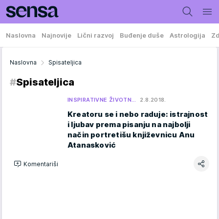
Naslovna
Najnovije
Lični razvoj
Buđenje duše
Astrologija
Zd
Naslovna
Spisateljica
#
Spisateljica
INSPIRATIVNE ŽIVOTN…
2.8.2018.
Kreatoru se i nebo raduje: istrajnost
i ljubav prema pisanju na najbolji
način portretišu književnicu Anu
Atanasković
Komentariši