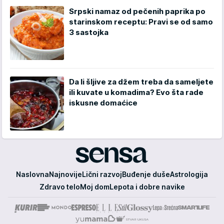
Srpski namaz od pečenih paprika po
starinskom receptu: Pravi se od samo
3 sastojka
Da li šljive za džem treba da sameljete
ili kuvate u komadima? Evo šta rade
iskusne domaćice
Sensa
Naslovna
Najnovije
Lični razvoj
Buđenje duše
Astrologija
Zdravo telo
Moj dom
Lepota i dobre navike