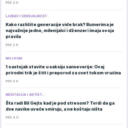
PRE 2 H
LJUBAV I SEKSUALNOST
Kako različite generacije vide brak? Bumerima je
najvažnije jedno, milenijalci i dženzeri imaju svoja
pravila
PRE 2 H
MOJ DOM
1 sastojak stavite u saksiju sanseverije: Ovaj
prirodni trik je štit i preporod za cvet tokom vrućina
PRE 3 H
MEDITACIJA I ANTIST…
Šta radi Bil Gejts kad je pod stresom? Tvrdi da ga
dve navike uveče smiruju, a ne koštaju ništa
PRE 4 H