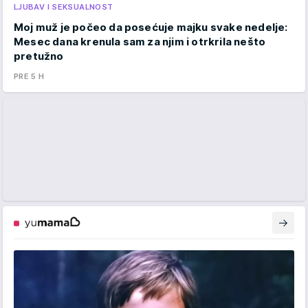
LJUBAV I SEKSUALNOST
Moj muž je počeo da posećuje majku svake nedelje:
Mesec dana krenula sam za njim i otrkrila nešto
pretužno
PRE 5 H