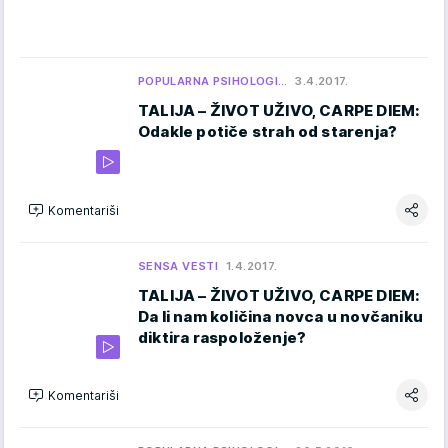
POPULARNA PSIHOLOGI…
3.4.2017.
TALIJA – ŽIVOT UŽIVO, CARPE DIEM:
Odakle potiče strah od starenja?
Komentariši
SENSA VESTI
1.4.2017.
TALIJA – ŽIVOT UŽIVO, CARPE DIEM:
Da li nam količina novca u novčaniku
diktira raspoloženje?
Komentariši