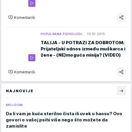
Komentariši
POPULARNA PSIHOLOGI…
13.10.2015.
TALIJA - U POTRAZI ZA DOBROTOM:
Prijateljski odnos između muškarca i
žene - (NE)moguća misija? (VIDEO)
Komentariši
NAJNOVIJE
MOJ DOM
Da li vam je kuća sterilno čista ili uvek u haosu? Ovo
govori o vašoj psihi više nego što možete da
zamislite