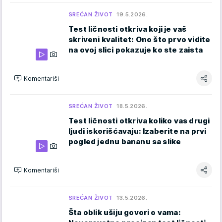
SREĆAN ŽIVOT
19.5.2026.
Test ličnosti otkriva koji je vaš
skriveni kvalitet: Ono što prvo vidite
na ovoj slici pokazuje ko ste zaista
Komentariši
SREĆAN ŽIVOT
18.5.2026.
Test ličnosti otkriva koliko vas drugi
ljudi iskorišćavaju: Izaberite na prvi
pogled jednu bananu sa slike
Komentariši
SREĆAN ŽIVOT
13.5.2026.
Šta oblik ušiju govori o vama: