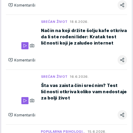
Komentariši
SREĆAN ŽIVOT
18.6.2026.
Način na koji držite šolju kafe otkriva
da li ste rođeni lider: Kratak test
ličnosti koji je zaludeo internet
Komentariši
SREĆAN ŽIVOT
16.6.2026.
Šta vas zaista čini srećnim? Test
ličnosti otkriva koliko vam nedostaje
za bolji život
Komentariši
POPULARNA PSIHOLOGI…
15.6.2026.