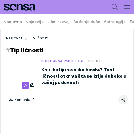
Naslovna
Najnovije
Lični razvoj
Buđenje duše
Astrologija
Zd
Naslovna
Tip ličnosti
#
Tip ličnosti
POPULARNA PSIHOLOGI…
PRE 8 H
Koju kutiju sa slike birate? Test
ličnosti otkriva šta se krije duboko u
vašoj podsvesti
Komentariši