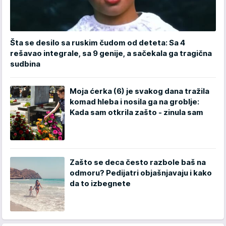
Šta se desilo sa ruskim čudom od deteta: Sa 4
rešavao integrale, sa 9 genije, a sačekala ga tragična
sudbina
Moja ćerka (6) je svakog dana tražila
komad hleba i nosila ga na groblje:
Kada sam otkrila zašto - zinula sam
Zašto se deca često razbole baš na
odmoru? Pedijatri objašnjavaju i kako
da to izbegnete