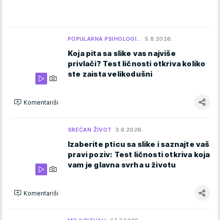
POPULARNA PSIHOLOGI…
5.8.2026.
Koja pita sa slike vas najviše
privlači? Test ličnosti otkriva koliko
ste zaista velikodušni
Komentariši
SREĆAN ŽIVOT
3.8.2026.
Izaberite pticu sa slike i saznajte vaš
pravi poziv: Test ličnosti otkriva koja
vam je glavna svrha u životu
Komentariši