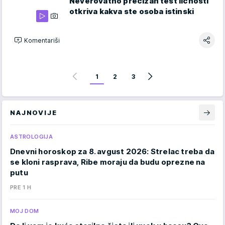
Neverovatno precizan test ličnosti
otkriva kakva ste osoba istinski
Komentariši
1
2
3
NAJNOVIJE
ASTROLOGIJA
Dnevni horoskop za 8. avgust 2026: Strelac treba da
se kloni rasprava, Ribe moraju da budu oprezne na
putu
PRE 1 H
MOJ DOM