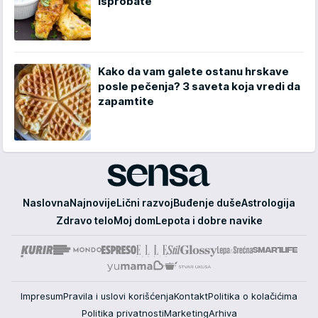
isprobate
Kako da vam galete ostanu hrskave
posle pečenja? 3 saveta koja vredi da
zapamtite
Sensa
Naslovna
Najnovije
Lični razvoj
Buđenje duše
Astrologija
Zdravo telo
Moj dom
Lepota i dobre navike
Impresum
Pravila i uslovi korišćenja
Kontakt
Politika o kolačićima
Politika privatnosti
Marketing
Arhiva