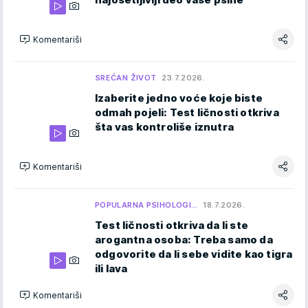
Komentariši
SREĆAN ŽIVOT
23.7.2026.
Izaberite jedno voće koje biste
odmah pojeli: Test ličnosti otkriva
šta vas kontroliše iznutra
Komentariši
POPULARNA PSIHOLOGI…
18.7.2026.
Test ličnosti otkriva da li ste
arogantna osoba: Treba samo da
odgovorite da li sebe vidite kao tigra
ili lava
Komentariši