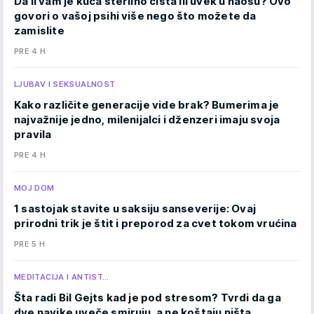
Da li vam je kuća sterilno čista ili uvek u haosu? Ovo
govori o vašoj psihi više nego što možete da
zamislite
PRE 4 H
LJUBAV I SEKSUALNOST
Kako različite generacije vide brak? Bumerima je
najvažnije jedno, milenijalci i dženzeri imaju svoja
pravila
PRE 4 H
MOJ DOM
1 sastojak stavite u saksiju sanseverije: Ovaj
prirodni trik je štit i preporod za cvet tokom vrućina
PRE 5 H
MEDITACIJA I ANTIST…
Šta radi Bil Gejts kad je pod stresom? Tvrdi da ga
dve navike uveče smiruju, a ne koštaju ništa