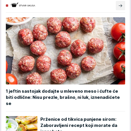
1 jeftin sastojak dodajte u mleveno meso i ćufte će
biti odlične: Nisu prezle, brašno, ni luk, iznenadićete
se
Prženice od tikvica punjene sirom:
Zaboravljeni recept koji morate da