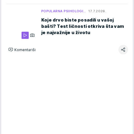
POPULARNA PSIHOLOGI…
17.7.2026.
Koje drvo biste posadili u vašoj
bašti? Test ličnosti otkriva šta vam
je najvažnije u životu
Komentariši