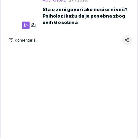
MOJI RITUALI
27.7.2026.
Šta o ženi govori ako nosi crni veš?
Psiholozi kažu da je posebna zbog
ovih 6 osobina
Komentariši