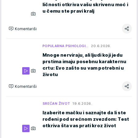
ličnosti otkriva vašu skrivenu moć i
u čemu ste pravi kralj
Komentariši
POPULARNA PSIHOLOGI…
20.6.2026.
Mnoge nerviraju, ali ljudi koji jedu
prstima imaju posebnu karakternu
crtu: Evo zašto su vam potrebni u
životu
Komentariši
SREĆAN ŽIVOT
19.6.2026.
Izaberite mačku i saznajte da li ste
rođeni pod srećnom zvezdom: Test
otkriva šta vas prati kroz život