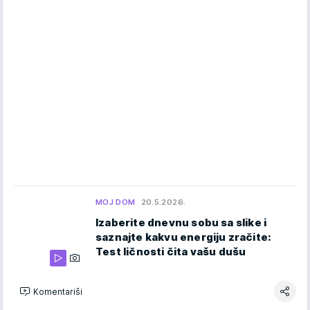
MOJ DOM
20.5.2026.
Izaberite dnevnu sobu sa slike i
saznajte kakvu energiju zračite:
Test ličnosti čita vašu dušu
Komentariši