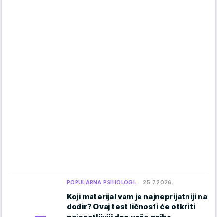
POPULARNA PSIHOLOGI…
25.7.2026.
Koji materijal vam je najneprijatniji na
dodir? Ovaj test ličnosti će otkriti
najosetljiviji deo vaše psihe