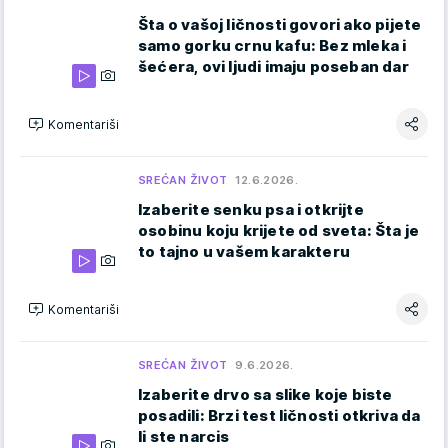
Šta o vašoj ličnosti govori ako pijete
samo gorku crnu kafu: Bez mleka i
šećera, ovi ljudi imaju poseban dar
Komentariši
SREĆAN ŽIVOT
12.6.2026.
Izaberite senku psa i otkrijte
osobinu koju krijete od sveta: Šta je
to tajno u vašem karakteru
Komentariši
SREĆAN ŽIVOT
9.6.2026.
Izaberite drvo sa slike koje biste
posadili: Brzi test ličnosti otkriva da
li ste narcis