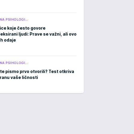
NA PSIHOLOGI…
ice koje često govore
ksirani ljudi: Prave se važni, ali ovo
h odaje
NA PSIHOLOGI…
te pismo prvo otvorili? Test otkriva
tranu vaše ličnosti