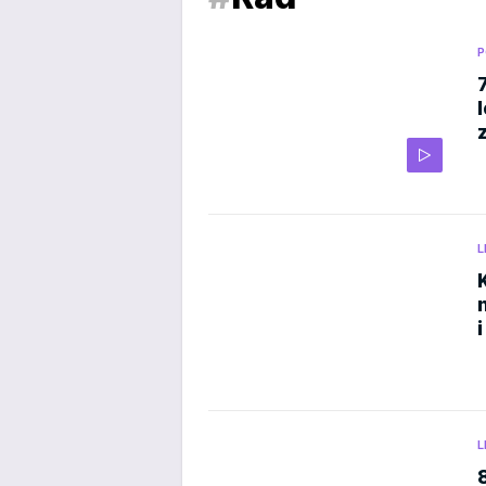
P
l
L
i
L