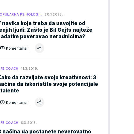
OPULARNA PSIHOLOGI…
20.1.2025.
7 navika koje treba da usvojite od
enjih ljudi: Zašto je Bil Gejts najteže
zadatke poveravao neradnicima?
Komentariši
IFE COACH
11.3.2019.
Kako da razvijate svoju kreativnost: 3
načina da iskoristite svoje potencijale
 talente
Komentariši
IFE COACH
8.3.2018.
8 načina da postanete neverovatno