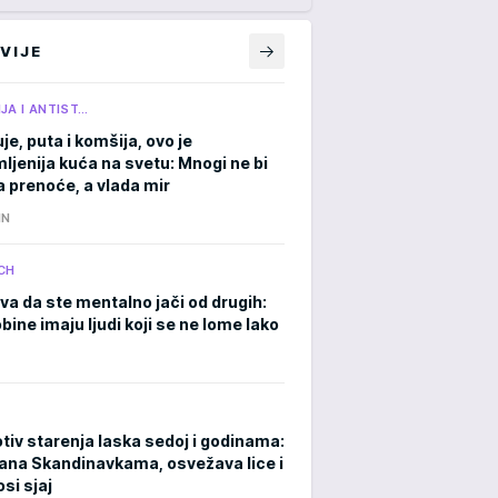
VIJE
JA I ANTIST…
je, puta i komšija, ovo je
ljenija kuća na svetu: Mnogi ne bi
a prenoće, a vlada mir
IN
CH
va da ste mentalno jači od drugih:
ine imaju ljudi koji se ne lome lako
otiv starenja laska sedoj i godinama:
sana Skandinavkama, osvežava lice i
si sjaj