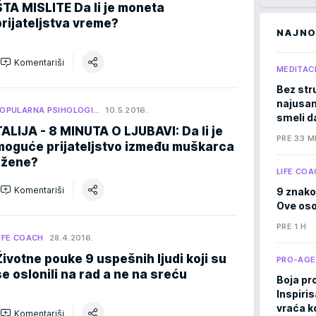
ŠTA MISLITE Da li je moneta
prijateljstva vreme?
NAJNO
Komentariši
MEDITACI
Bez stru
najusam
OPULARNA PSIHOLOGI…
10.5.2016.
smeli d
TALIJA - 8 MINUTA O LJUBAVI: Da li je
PRE 33 M
moguće prijateljstvo između muškarca
i žene?
LIFE COA
Komentariši
9 znako
Ove osob
PRE 1 H
IFE COACH
28.4.2016.
Životne pouke 9 uspešnih ljudi koji su
PRO-AGE
se oslonili na rad a ne na sreću
Boja pr
Inspiri
vraća ko
Komentariši