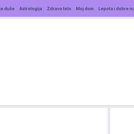
je duše
Astrologija
Zdravo telo
Moj dom
Lepota i dobre n