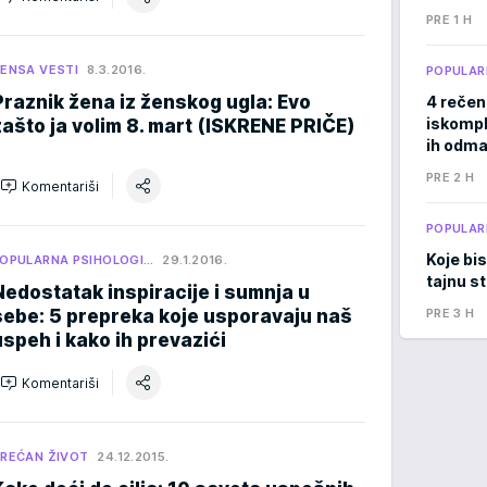
PRE 1 H
ENSA VESTI
8.3.2016.
POPULAR
Praznik žena iz ženskog ugla: Evo
4 rečen
iskomple
zašto ja volim 8. mart (ISKRENE PRIČE)
ih odma
PRE 2 H
Komentariši
POPULAR
Koje bis
OPULARNA PSIHOLOGI…
29.1.2016.
tajnu s
Nedostatak inspiracije i sumnja u
sebe: 5 prepreka koje usporavaju naš
PRE 3 H
uspeh i kako ih prevazići
Komentariši
REĆAN ŽIVOT
24.12.2015.