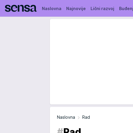
Naslovna
Najnovije
Lični razvoj
Buđen
Naslovna
Rad
#
Rad