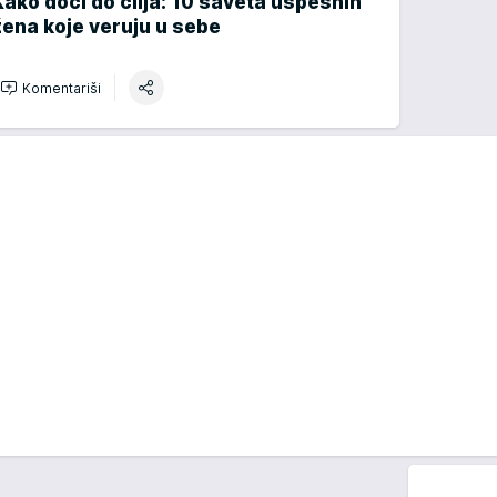
Kako doći do cilja: 10 saveta uspešnih
žena koje veruju u sebe
Komentariši