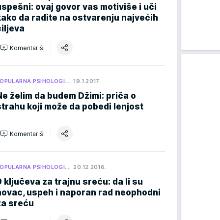
uspešni: ovaj govor vas motiviše i uči
kako da radite na ostvarenju najvećih
ciljeva
Komentariši
OPULARNA PSIHOLOGI…
19.1.2017.
Ne želim da budem Džimi: priča o
strahu koji može da pobedi lenjost
Komentariši
OPULARNA PSIHOLOGI…
20.12.2016.
9 ključeva za trajnu sreću: da li su
novac, uspeh i naporan rad neophodni
za sreću