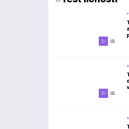
P
S
S