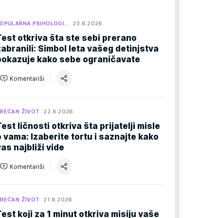
OPULARNA PSIHOLOGI…
23.6.2026.
Test otkriva šta ste sebi prerano
zabranili: Simbol leta vašeg detinjstva
pokazuje kako sebe ograničavate
Komentariši
REĆAN ŽIVOT
22.6.2026.
Test ličnosti otkriva šta prijatelji misle
o vama: Izaberite tortu i saznajte kako
vas najbliži vide
Komentariši
REĆAN ŽIVOT
21.6.2026.
Test koji za 1 minut otkriva misiju vaše