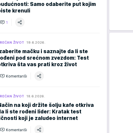
budućnosti: Samo odaberite put kojim
biste krenuli
1
REĆAN ŽIVOT
19.6.2026.
Izaberite mačku i saznajte da li ste
rođeni pod srećnom zvezdom: Test
otkriva šta vas prati kroz život
Komentariši
REĆAN ŽIVOT
18.6.2026.
Način na koji držite šolju kafe otkriva
da li ste rođeni lider: Kratak test
ličnosti koji je zaludeo internet
Komentariši