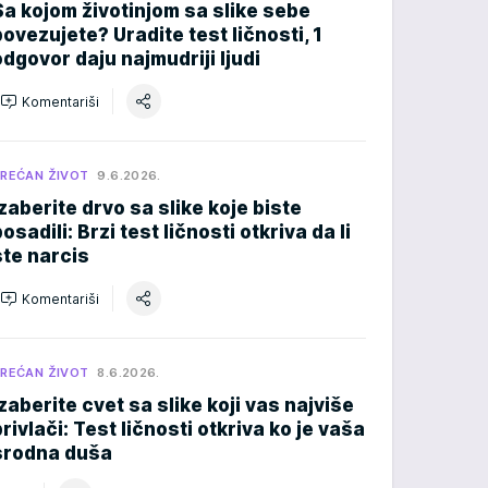
Sa kojom životinjom sa slike sebe
povezujete? Uradite test ličnosti, 1
odgovor daju najmudriji ljudi
Komentariši
REĆAN ŽIVOT
9.6.2026.
Izaberite drvo sa slike koje biste
osadili: Brzi test ličnosti otkriva da li
ste narcis
Komentariši
REĆAN ŽIVOT
8.6.2026.
Izaberite cvet sa slike koji vas najviše
privlači: Test ličnosti otkriva ko je vaša
srodna duša