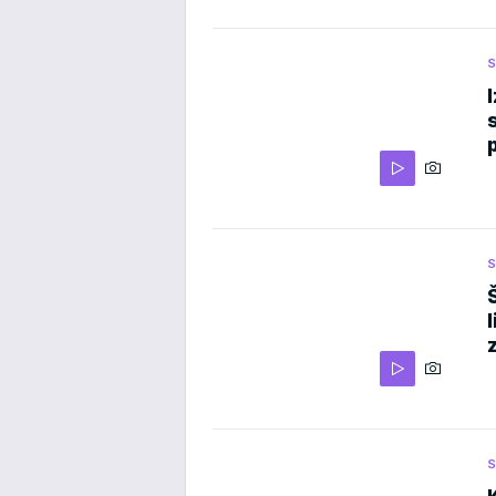
S
S
z
S