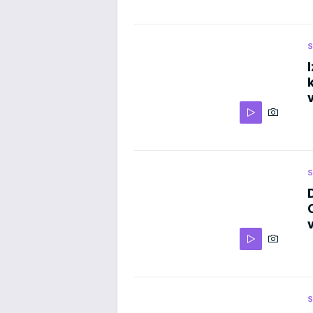
S
S
S