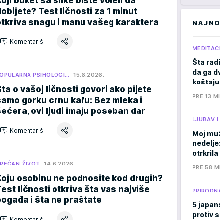
Koji buket sa slike biste voleli da
dobijete? Test ličnosti za 1 minut
otkriva snagu i manu vašeg karaktera
NAJNO
Komentariši
MEDITACI
Šta radi
da ga d
OPULARNA PSIHOLOGI…
15.6.2026.
koštaju
Šta o vašoj ličnosti govori ako pijete
PRE 13 M
samo gorku crnu kafu: Bez mleka i
šećera, ovi ljudi imaju poseban dar
LJUBAV 
Komentariši
Moj muž
nedelje
otrkril
REĆAN ŽIVOT
14.6.2026.
PRE 58 M
Koju osobinu ne podnosite kod drugih?
Test ličnosti otkriva šta vas najviše
PRIRODNA
pogađa i šta ne praštate
5 japan
protiv s
Komentariši