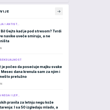
VIJE
JA I ANTIST…
 Bil Gejts kad je pod stresom? Tvrdi
ve navike uveče smiruju, a ne
 ništa
IN
I SEKSUALNOST
 je počeo da posećuje majku svake
: Mesec dana krenula sam za njim i
a nešto pretužno
IN
 NEGA I LEP…
skih pravila za letnju negu kože
tarenja: I sa 50 izgledaju mlado, a