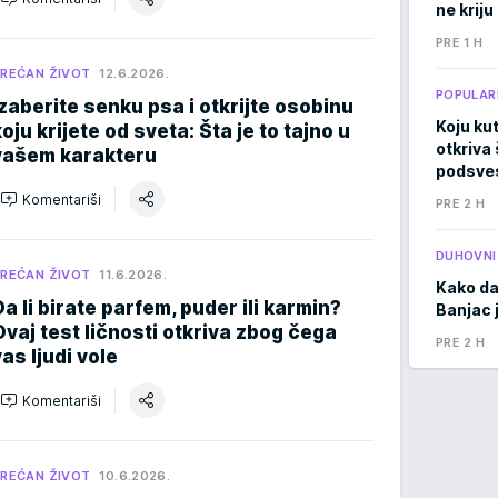
ne krij
PRE 1 H
REĆAN ŽIVOT
12.6.2026.
POPULAR
Izaberite senku psa i otkrijte osobinu
Koju kut
koju krijete od sveta: Šta je to tajno u
otkriva 
vašem karakteru
podsves
Komentariši
PRE 2 H
DUHOVNI
REĆAN ŽIVOT
11.6.2026.
Kako da
Da li birate parfem, puder ili karmin?
Banjac 
Ovaj test ličnosti otkriva zbog čega
PRE 2 H
vas ljudi vole
Komentariši
REĆAN ŽIVOT
10.6.2026.