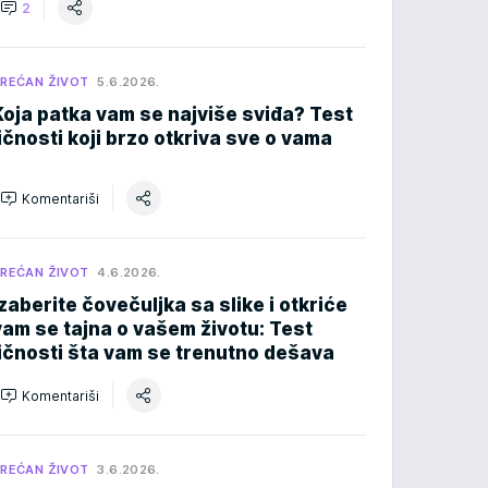
2
REĆAN ŽIVOT
5.6.2026.
Koja patka vam se najviše sviđa? Test
ličnosti koji brzo otkriva sve o vama
Komentariši
REĆAN ŽIVOT
4.6.2026.
Izaberite čovečuljka sa slike i otkriće
vam se tajna o vašem životu: Test
ličnosti šta vam se trenutno dešava
Komentariši
REĆAN ŽIVOT
3.6.2026.