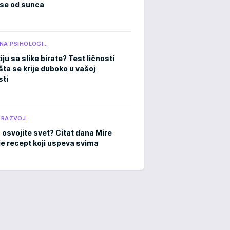
u se od sunca
NA PSIHOLOGI…
iju sa slike birate? Test ličnosti
šta se krije duboko u vašoj
ti
 RAZVOJ
 osvojite svet? Citat dana Mire
je recept koji uspeva svima