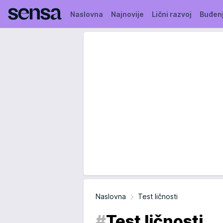
Naslovna
Najnovije
Lični razvoj
Buđen
Naslovna
Test ličnosti
#
Test ličnosti