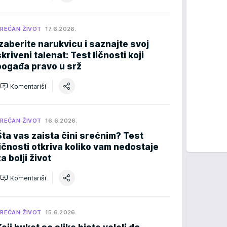
REĆAN ŽIVOT
17.6.2026.
Izaberite narukvicu i saznajte svoj
skriveni talenat: Test ličnosti koji
pogađa pravo u srž
Komentariši
REĆAN ŽIVOT
16.6.2026.
Šta vas zaista čini srećnim? Test
ličnosti otkriva koliko vam nedostaje
a bolji život
Komentariši
REĆAN ŽIVOT
15.6.2026.