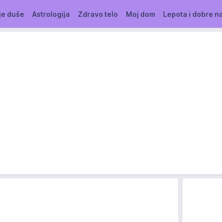
je duše
Astrologija
Zdravo telo
Moj dom
Lepota i dobre n