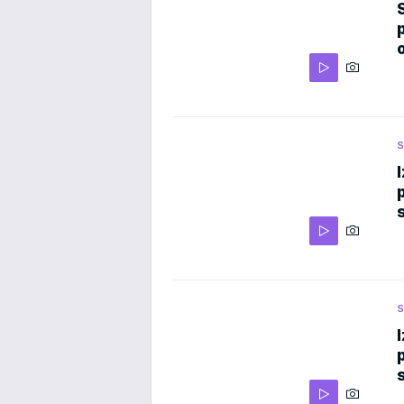
S
p
S