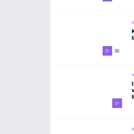
S
S
S