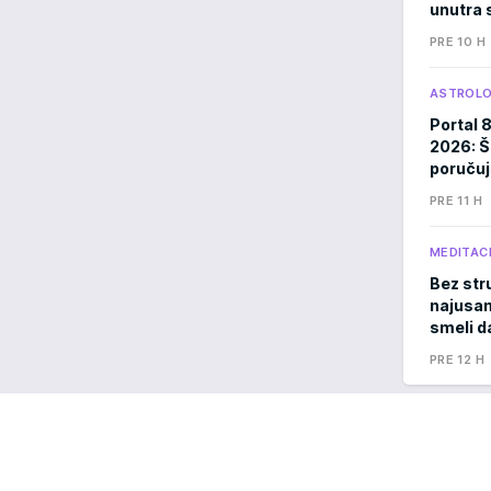
unutra s
PRE 10 H
ASTROLO
Portal 
2026: Š
poručuj
PRE 11 H
MEDITACI
Bez stru
najusam
smeli d
PRE 12 H