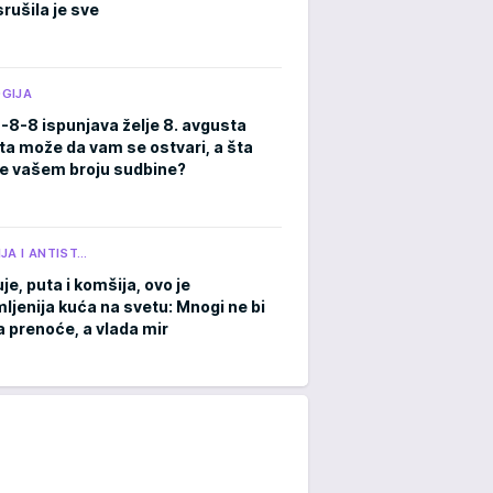
rušila je sve
GIJA
8-8-8 ispunjava želje 8. avgusta
ta može da vam se ostvari, a šta
e vašem broju sudbine?
JA I ANTIST…
je, puta i komšija, ovo je
ljenija kuća na svetu: Mnogi ne bi
a prenoće, a vlada mir