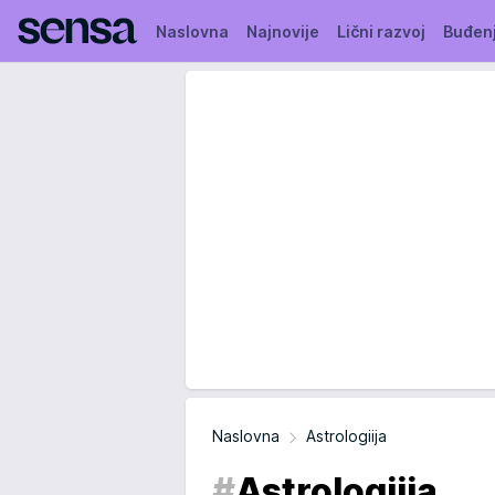
Naslovna
Najnovije
Lični razvoj
Buđen
Naslovna
Astrologiija
#
Astrologiija