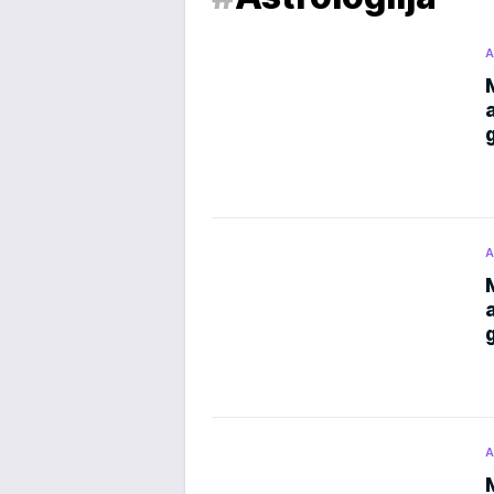
A
A
A