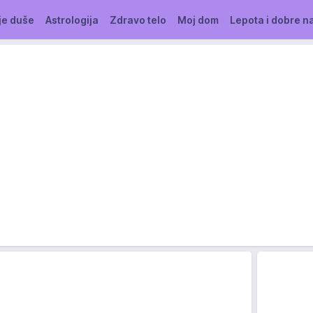
je duše
Astrologija
Zdravo telo
Moj dom
Lepota i dobre n