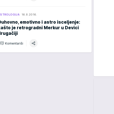
STROLOGIJA
16.8.2016.
Duhovno, emotivno i astro isceljenje:
zašto je retrogradni Merkur u Devici
drugačiji
Komentariši