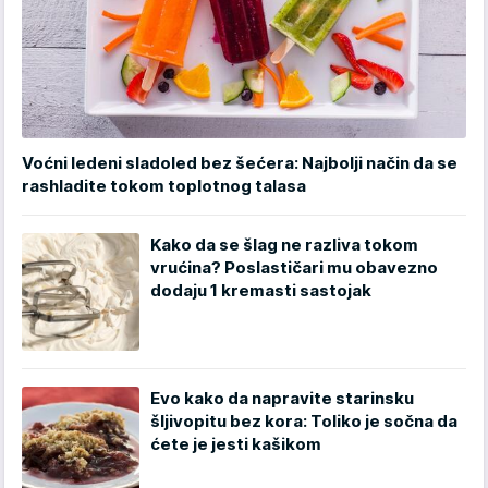
Voćni ledeni sladoled bez šećera: Najbolji način da se
rashladite tokom toplotnog talasa
Kako da se šlag ne razliva tokom
vrućina? Poslastičari mu obavezno
dodaju 1 kremasti sastojak
Evo kako da napravite starinsku
šljivopitu bez kora: Toliko je sočna da
ćete je jesti kašikom