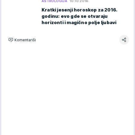
ASTROLOGIJA
10.10.2016.
Kratki jesenji horoskop za 2016.
godinu: evo gde se otvaraju
horizonti i magično polje ljubavi
Komentariši