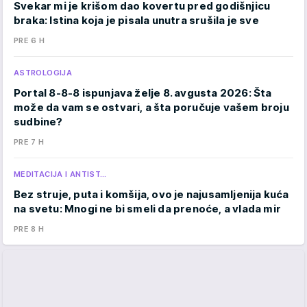
Svekar mi je krišom dao kovertu pred godišnjicu
braka: Istina koja je pisala unutra srušila je sve
PRE 6 H
ASTROLOGIJA
Portal 8-8-8 ispunjava želje 8. avgusta 2026: Šta
može da vam se ostvari, a šta poručuje vašem broju
sudbine?
PRE 7 H
MEDITACIJA I ANTIST…
Bez struje, puta i komšija, ovo je najusamljenija kuća
na svetu: Mnogi ne bi smeli da prenoće, a vlada mir
PRE 8 H