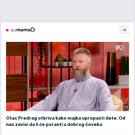
Otac Predrag otkriva kako majka upropasti dete: Od
nas zavisi da li će porasti u dobrog čoveka