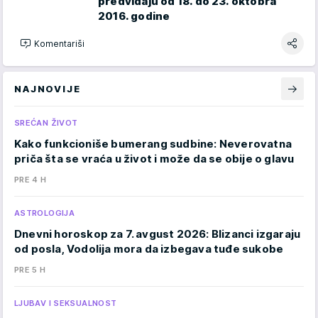
predviđaju od 18. do 23. oktobra
2016. godine
Komentariši
NAJNOVIJE
SREĆAN ŽIVOT
Kako funkcioniše bumerang sudbine: Neverovatna
priča šta se vraća u život i može da se obije o glavu
PRE 4 H
ASTROLOGIJA
Dnevni horoskop za 7. avgust 2026: Blizanci izgaraju
od posla, Vodolija mora da izbegava tuđe sukobe
PRE 5 H
LJUBAV I SEKSUALNOST