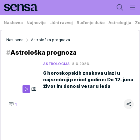
Naslovna
Najnovije
Lični razvoj
Buđenje duše
Astrologija
Zd
Naslovna
Astrološka prognoza
#
Astrološka prognoza
ASTROLOGIJA
8.6.2026.
6 horoskopskih znakova ulazi u
najsrećniji period godine: Do 12. juna
život im donosi vetar u leđa
1