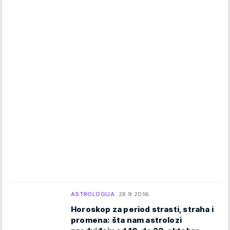
ASTROLOGIJA
28.9.2016.
Horoskop za period strasti, straha i
promena: šta nam astrolozi