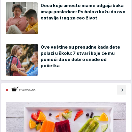
Deca koju umesto mame odgaja baka
imaju posledice: Psiholozi kažu da ovo
ostavlja trag za ceo život
Ove veštine su presudne kada dete
polazi u školu: 7 stvari koje će mu
pomoći da se dobro snađe od
početka