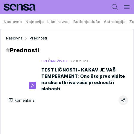
Naslovna
Najnovije
Lični razvoj
Buđenje duše
Astrologija
Zd
Naslovna
Prednosti
#
Prednosti
SREĆAN ŽIVOT
22.8.2023.
TEST LIČNOSTI - KAKAV JE VAŠ
TEMPERAMENT: Ono što prvo vidite
na slici otkriva vaše prednosti i
slabosti
Komentariši