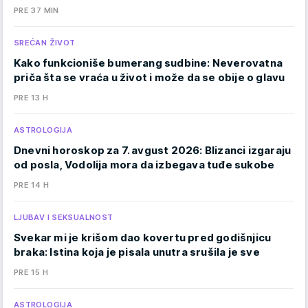
PRE 37 MIN
SREĆAN ŽIVOT
Kako funkcioniše bumerang sudbine: Neverovatna
priča šta se vraća u život i može da se obije o glavu
PRE 13 H
ASTROLOGIJA
Dnevni horoskop za 7. avgust 2026: Blizanci izgaraju
od posla, Vodolija mora da izbegava tuđe sukobe
PRE 14 H
LJUBAV I SEKSUALNOST
Svekar mi je krišom dao kovertu pred godišnjicu
braka: Istina koja je pisala unutra srušila je sve
PRE 15 H
ASTROLOGIJA