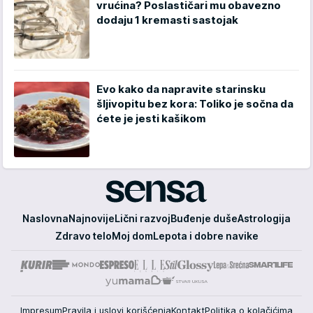
vrućina? Poslastičari mu obavezno
dodaju 1 kremasti sastojak
Evo kako da napravite starinsku
šljivopitu bez kora: Toliko je sočna da
ćete je jesti kašikom
Sensa
Naslovna
Najnovije
Lični razvoj
Buđenje duše
Astrologija
Zdravo telo
Moj dom
Lepota i dobre navike
Impresum
Pravila i uslovi korišćenja
Kontakt
Politika o kolačićima