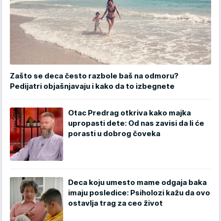
Zašto se deca često razbole baš na odmoru?
Pedijatri objašnjavaju i kako da to izbegnete
Otac Predrag otkriva kako majka
upropasti dete: Od nas zavisi da li će
porasti u dobrog čoveka
Deca koju umesto mame odgaja baka
imaju posledice: Psiholozi kažu da ovo
ostavlja trag za ceo život