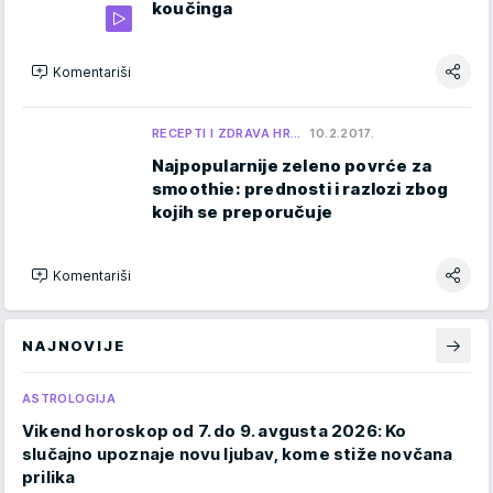
koučinga
Komentariši
RECEPTI I ZDRAVA HR…
10.2.2017.
Najpopularnije zeleno povrće za
smoothie: prednosti i razlozi zbog
kojih se preporučuje
Komentariši
NAJNOVIJE
ASTROLOGIJA
Vikend horoskop od 7. do 9. avgusta 2026: Ko
slučajno upoznaje novu ljubav, kome stiže novčana
prilika