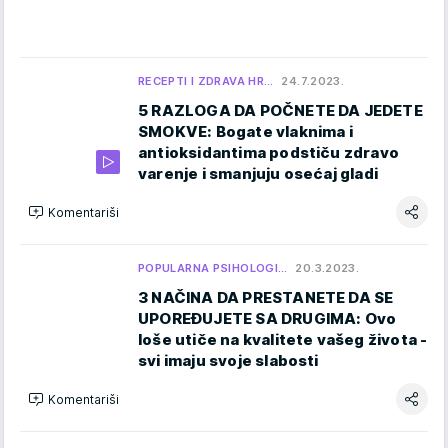
RECEPTI I ZDRAVA HR…
24.7.2023.
5 RAZLOGA DA POČNETE DA JEDETE
SMOKVE: Bogate vlaknima i
antioksidantima podstiču zdravo
varenje i smanjuju osećaj gladi
Komentariši
POPULARNA PSIHOLOGI…
20.3.2023.
3 NAČINA DA PRESTANETE DA SE
UPOREĐUJETE SA DRUGIMA: Ovo
loše utiče na kvalitete vašeg života -
svi imaju svoje slabosti
Komentariši