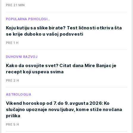
PRE 21 MIN
POPULARNA PSIHOLOGI…
Koju kutiju sa slike birate? Test ličnosti otkriva šta
se krije duboko u vašoj podsvesti
PRE 1 H
DUHOVNI RAZVOJ
Kako da osvojite svet? Citat dana Mire Banjac je
recept koji uspeva svima
PRE 2 H
ASTROLOGIJA
Vikend horoskop od 7. do 9. avgusta 2026: Ko
slučajno upoznaje novu ljubav, kome stiže novčana
prilika
PRE 5 H