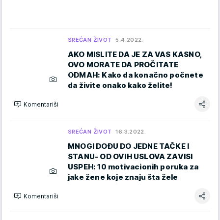
SREĆAN ŽIVOT
5.4.2022.
AKO MISLITE DA JE ZA VAS KASNO,
OVO MORATE DA PROČITATE
ODMAH: Kako da konačno počnete
da živite onako kako želite!
Komentariši
SREĆAN ŽIVOT
16.3.2022.
MNOGI DOĐU DO JEDNE TAČKE I
STANU- OD OVIH USLOVA ZAVISI
USPEH: 10 motivacionih poruka za
jake žene koje znaju šta žele
Komentariši