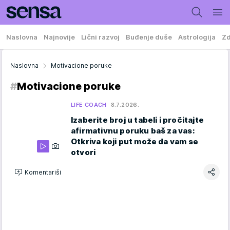
Naslovna
Najnovije
Lični razvoj
Buđenje duše
Astrologija
Zd
Naslovna
Motivacione poruke
#
Motivacione poruke
LIFE COACH
8.7.2026.
Izaberite broj u tabeli i pročitajte
afirmativnu poruku baš za vas:
Otkriva koji put može da vam se
otvori
Komentariši