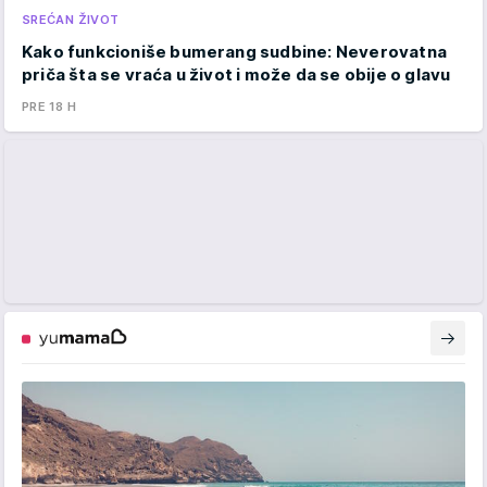
SREĆAN ŽIVOT
Kako funkcioniše bumerang sudbine: Neverovatna
priča šta se vraća u život i može da se obije o glavu
PRE 18 H