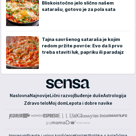
Bliskoistočno jelo slično našem
satarašu, gotovo je za pola sata
Tajna savršenog sataraša je kojim
redom pržite povrće: Evo da li prvo
treba staviti luk, papriku ili paradajz
Sensa
Naslovna
Najnovije
Lični razvoj
Buđenje duše
Astrologija
Zdravo telo
Moj dom
Lepota i dobre navike
Impresum
Pravila i uslovi korišćenja
Kontakt
Politika o kolačićima