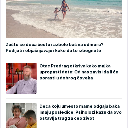
Zašto se deca često razbole baš na odmoru?
Pedijatri objašnjavaju i kako da to izbegnete
Otac Predrag otkriva kako majka
upropasti dete: Od nas zavisi da li će
porasti u dobrog čoveka
Deca koju umesto mame odgaja baka
imaju posledice: Psiholozi kažu da ovo
ostavlja trag za ceo život