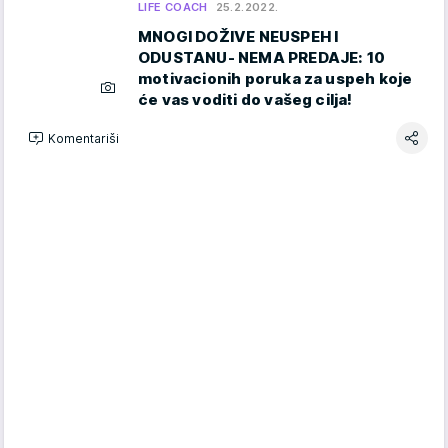
LIFE COACH
25.2.2022.
MNOGI DOŽIVE NEUSPEH I
ODUSTANU- NEMA PREDAJE: 10
motivacionih poruka za uspeh koje
će vas voditi do vašeg cilja!
Komentariši