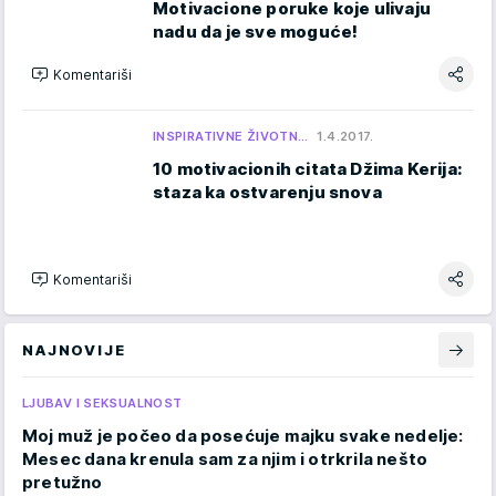
Motivacione poruke koje ulivaju
nadu da je sve moguće!
Komentariši
INSPIRATIVNE ŽIVOTN…
1.4.2017.
10 motivacionih citata Džima Kerija:
staza ka ostvarenju snova
Komentariši
NAJNOVIJE
LJUBAV I SEKSUALNOST
Moj muž je počeo da posećuje majku svake nedelje:
Mesec dana krenula sam za njim i otrkrila nešto
pretužno