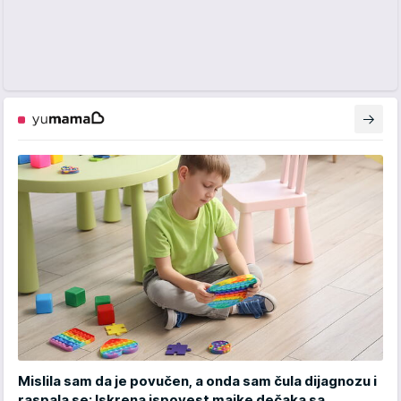
Mislila sam da je povučen, a onda sam čula dijagnozu i
raspala se: Iskrena ispovest majke dečaka sa