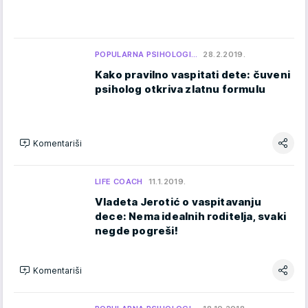
POPULARNA PSIHOLOGI…
28.2.2019.
Kako pravilno vaspitati dete: čuveni
psiholog otkriva zlatnu formulu
Komentariši
LIFE COACH
11.1.2019.
Vladeta Jerotić o vaspitavanju
dece: Nema idealnih roditelja, svaki
negde pogreši!
Komentariši