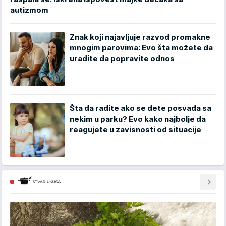
autizmom
Znak koji najavljuje razvod promakne
mnogim parovima: Evo šta možete da
uradite da popravite odnos
Šta da radite ako se dete posvađa sa
nekim u parku? Evo kako najbolje da
reagujete u zavisnosti od situacije