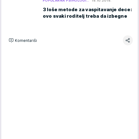
POPULARNA PSIHOLOGI…
18.10.2018.
3 loše metode za vaspitavanje dece:
ovo svaki roditelj treba da izbegne
Komentariši