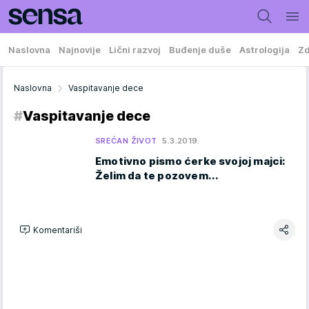
Naslovna
Najnovije
Lični razvoj
Buđenje duše
Astrologija
Zd
Naslovna
Vaspitavanje dece
#
Vaspitavanje dece
SREĆAN ŽIVOT
5.3.2019.
Emotivno pismo ćerke svojoj majci:
Želim da te pozovem...
Komentariši