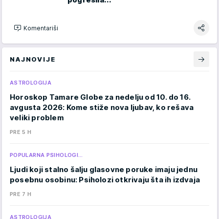
Komentariši
NAJNOVIJE
ASTROLOGIJA
Horoskop Tamare Globe za nedelju od 10. do 16.
avgusta 2026: Kome stiže nova ljubav, ko rešava
veliki problem
PRE 5 H
POPULARNA PSIHOLOGI…
Ljudi koji stalno šalju glasovne poruke imaju jednu
posebnu osobinu: Psiholozi otkrivaju šta ih izdvaja
PRE 7 H
ASTROLOGIJA