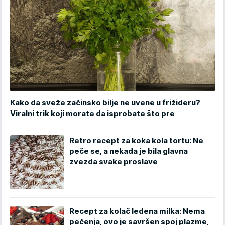
Kako da sveže začinsko bilje ne uvene u frižideru?
Viralni trik koji morate da isprobate što pre
Retro recept za koka kola tortu: Ne
peče se, a nekada je bila glavna
zvezda svake proslave
Recept za kolač ledena milka: Nema
pečenja, ovo je savršen spoj plazme,