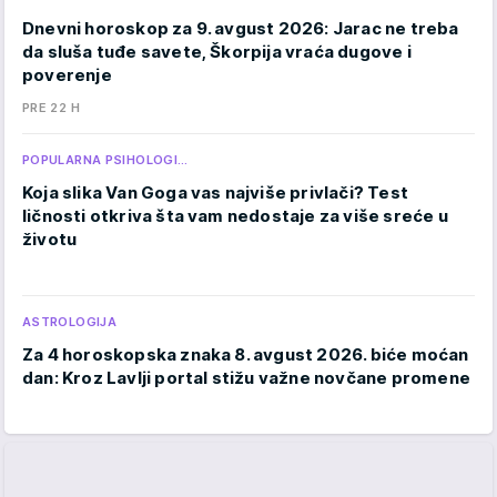
Dnevni horoskop za 9. avgust 2026: Jarac ne treba
da sluša tuđe savete, Škorpija vraća dugove i
poverenje
PRE 22 H
POPULARNA PSIHOLOGI…
Koja slika Van Goga vas najviše privlači? Test
ličnosti otkriva šta vam nedostaje za više sreće u
životu
ASTROLOGIJA
Za 4 horoskopska znaka 8. avgust 2026. biće moćan
dan: Kroz Lavlji portal stižu važne novčane promene