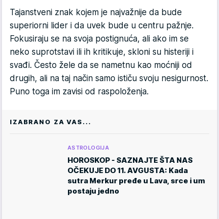
Tajanstveni znak kojem je najvažnije da bude
superiorni lider i da uvek bude u centru pažnje.
Fokusiraju se na svoja postignuća, ali ako im se
neko suprotstavi ili ih kritikuje, skloni su histeriji i
svađi. Često žele da se nametnu kao moćniji od
drugih, ali na taj način samo ističu svoju nesigurnost.
Puno toga im zavisi od raspoloženja.
IZABRANO ZA VAS...
ASTROLOGIJA
HOROSKOP - SAZNAJTE ŠTA NAS
OČEKUJE DO 11. AVGUSTA: Kada
sutra Merkur pređe u Lava, srce i um
postaju jedno