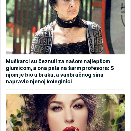
Muškarci su čeznuli za našom najlepšom
glumicom, a ona pala na šarm profesora: S
njom je bio u braku, a vanbračnog sina
napravio njenoj koleginici