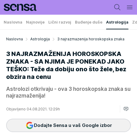
Naslovna
Najnovije
Lični razvoj
Buđenje duše
Astrologija
Zd
Naslovna
Astrologija
3 najrazmazenija horoskopska znaka
3 NAJRAZMAŽENIJA HOROSKOPSKA
ZNAKA - SA NJIMA JE PONEKAD JAKO
TEŠKO: Teže da dobiju ono što žele, bez
obzira na cenu
Astrolozi otkrivaju - ova 3 horoskopska znaka su
najrazmaženija!
Objavljeno 04.08.2021. 12:29h
Dodajte Sensa u vaš Google izbor