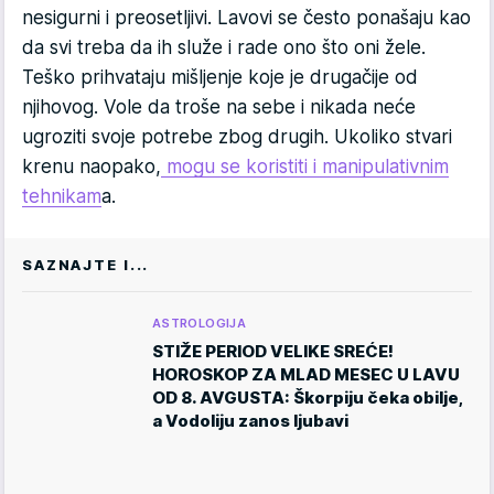
nesigurni i preosetljivi. Lavovi se često ponašaju kao
da svi treba da ih služe i rade ono što oni žele.
Teško prihvataju mišljenje koje je drugačije od
njihovog. Vole da troše na sebe i nikada neće
ugroziti svoje potrebe zbog drugih. Ukoliko stvari
krenu naopako,
mogu se koristiti i manipulativnim
tehnikam
a.
SAZNAJTE I...
ASTROLOGIJA
STIŽE PERIOD VELIKE SREĆE!
HOROSKOP ZA MLAD MESEC U LAVU
OD 8. AVGUSTA: Škorpiju čeka obilje,
a Vodoliju zanos ljubavi