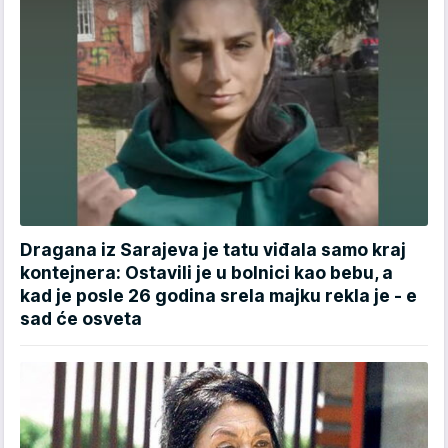
Dragana iz Sarajeva je tatu viđala samo kraj
kontejnera: Ostavili je u bolnici kao bebu, a
kad je posle 26 godina srela majku rekla je - e
sad će osveta