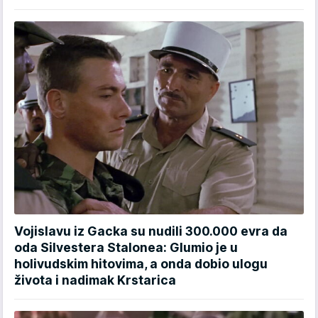
Vojislavu iz Gacka su nudili 300.000 evra da
oda Silvestera Stalonea: Glumio je u
holivudskim hitovima, a onda dobio ulogu
života i nadimak Krstarica