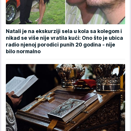
Natali je na ekskurziji sela u kola sa kolegom i
nikad se više nije vratila kući: Ono što je ubica
radio njenoj porodici punih 20 godina - nije
bilo normalno