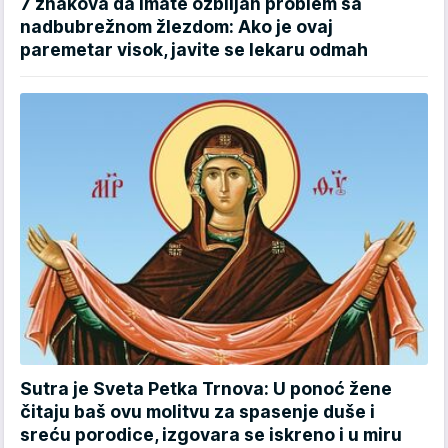
7 znakova da imate ozbiljan problem sa
nadbubrežnom žlezdom: Ako je ovaj
paremetar visok, javite se lekaru odmah
Sutra je Sveta Petka Trnova: U ponoć žene
čitaju baš ovu molitvu za spasenje duše i
sreću porodice, izgovara se iskreno i u miru