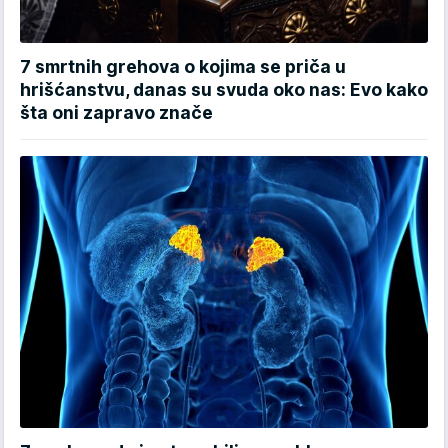
7 smrtnih grehova o kojima se priča u
hrišćanstvu, danas su svuda oko nas: Evo kako
šta oni zapravo znače