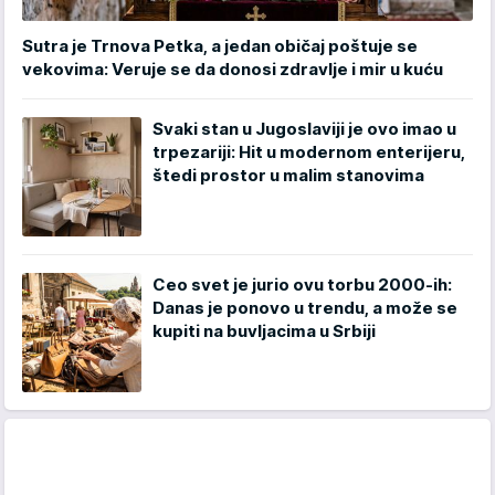
Sutra je Trnova Petka, a jedan običaj poštuje se
vekovima: Veruje se da donosi zdravlje i mir u kuću
Svaki stan u Jugoslaviji je ovo imao u
trpezariji: Hit u modernom enterijeru,
štedi prostor u malim stanovima
Ceo svet je jurio ovu torbu 2000-ih:
Danas je ponovo u trendu, a može se
kupiti na buvljacima u Srbiji