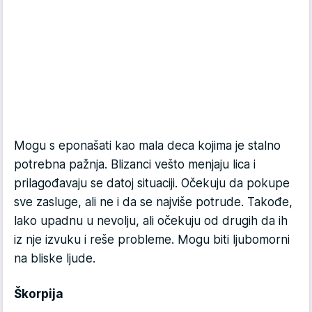
Mogu s eponašati kao mala deca kojima je stalno
potrebna pažnja. Blizanci vešto menjaju lica i
prilagođavaju se datoj situaciji. Očekuju da pokupe
sve zasluge, ali ne i da se najviše potrude. Takođe,
lako upadnu u nevolju, ali očekuju od drugih da ih
iz nje izvuku i reše probleme. Mogu biti ljubomorni
na bliske ljude.
Škorpija