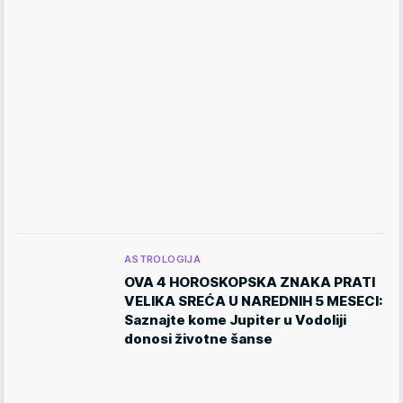
ASTROLOGIJA
OVA 4 HOROSKOPSKA ZNAKA PRATI
VELIKA SREĆA U NAREDNIH 5 MESECI:
Saznajte kome Jupiter u Vodoliji
donosi životne šanse