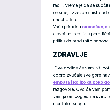
radili. Vreme je da se suoči
se smeju zvezde i ništa od 
neophodno.
Vaše prirodno
saosećanje
ć
glavni posrednik u porodičn
priliku da produbite odnose
ZDRAVLJE
Ove godine će vam biti potr
dobro zvučale sve gore nav
empata i koliko duboko dož
razgovore. Ovo će vam pomo
vam jasan pogled na svet. Ist
mentalnu snagu.