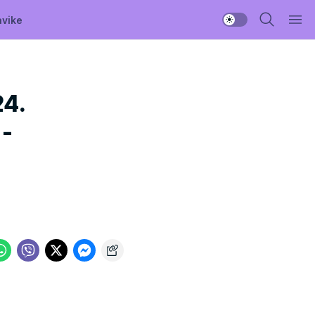
avike
24.
 -