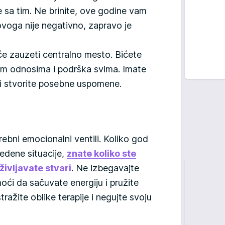
te sa tim. Ne brinite, ove godine vam
ovoga nije negativno, zapravo je
e zauzeti centralno mesto. Bićete
im odnosima i podrška svima. Imate
 i stvorite posebne uspomene.
ebni emocionalni ventili. Koliko god
edene situacije,
znate koliko ste
ivljavate stvari
. Ne izbegavajte
ći da sačuvate energiju i pružite
ražite oblike terapije i negujte svoju