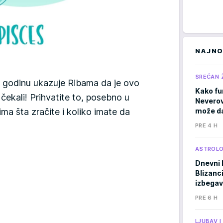
NAJNO
SREĆAN 
 godinu ukazuje Ribama da je ovo
Kako fu
 čekali! Prihvatite to, posebno u
Neverov
ima šta zračite i koliko imate da
može da
PRE 4 H
ASTROLO
Dnevni 
Blizanci
izbegav
PRE 6 H
LJUBAV 