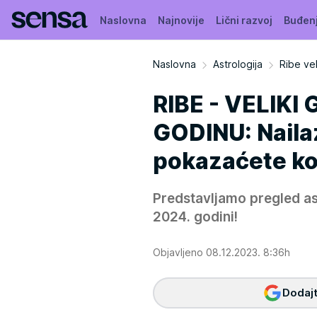
Naslovna
Najnovije
Lični razvoj
Buđen
Naslovna
Astrologija
Ribe ve
RIBE - VELIK
GODINU: Nailaz
pokazaćete kol
Predstavljamo pregled ast
2024. godini!
Objavljeno 08.12.2023. 8:36h
Dodajt