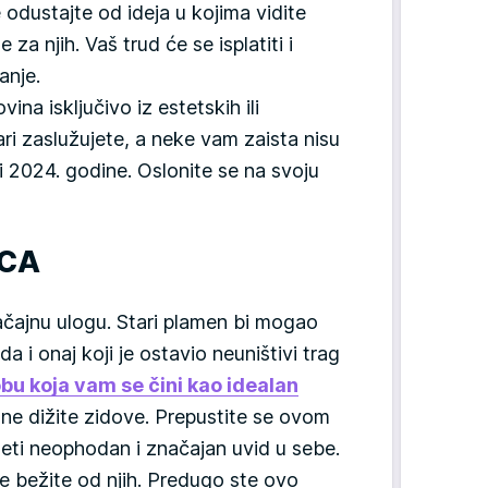
odustajte od ideja u kojima vidite
 za njih. Vaš trud će se isplatiti i
anje.
na isključivo iz estetskih ili
ri zaslužujete, a neke vam zaista nisu
i 2024. godine. Oslonite se na svoju
ICA
načajnu ulogu. Stari plamen bi mogao
 i onaj koji je ostavio neuništivi trag
bu koja vam se čini kao idealan
 ne dižite zidove. Prepustite se ovom
eti neophodan i značajan uvid u sebe.
 ne bežite od njih. Predugo ste ovo