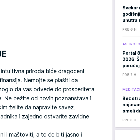
Svekar 
godišnji
unutra s
PRE 6 H
ASTROLO
JE
Portal 
2026: Š
poručuj
i intuitivna priroda biće dragoceni
PRE 7 H
finansija. Nemojte se plašiti da
o moglo da vas odvede do prosperiteta
MEDITACI
. Ne bežite od novih poznanstava i
Bez stru
najusam
im želite da napravite savez.
smeli d
radnika i zajedno ostvarite zavidne
PRE 8 H
i maštoviti, a to će biti jasno i