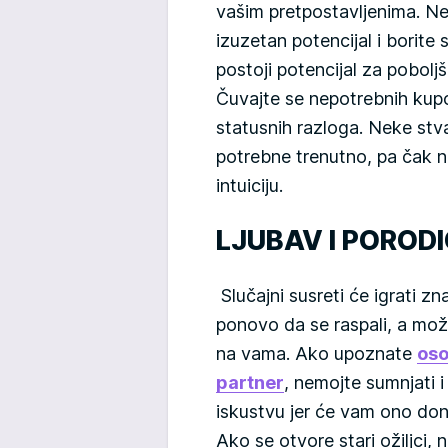
vašim pretpostavljenima. Ne 
izuzetan potencijal i borite se
postoji potencijal za poboljš
Čuvajte se nepotrebnih kupovi
statusnih razloga. Neke stva
potrebne trenutno, pa čak n
intuiciju.
LJUBAV I POROD
Slučajni susreti će igrati z
ponovo da se raspali, a možda
na vama. Ako upoznate
oso
partner
, nemojte sumnjati i
iskustvu jer će vam ono don
Ako se otvore stari ožiljci,