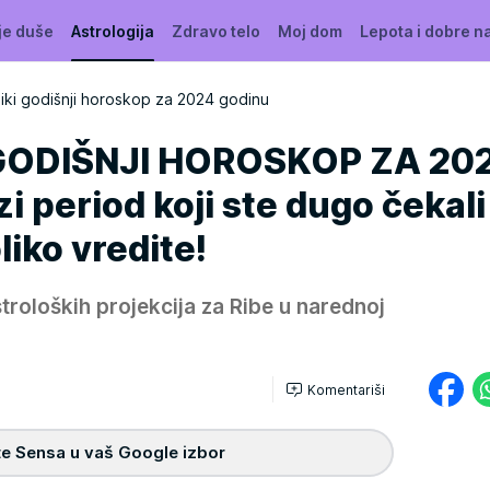
je duše
Astrologija
Zdravo telo
Moj dom
Lepota i dobre n
liki godišnji horoskop za 2024 godinu
I GODIŠNJI HOROSKOP ZA 20
i period koji ste dugo čekali
iko vredite!
roloških projekcija za Ribe u narednoj
Komentariši
e Sensa u vaš Google izbor