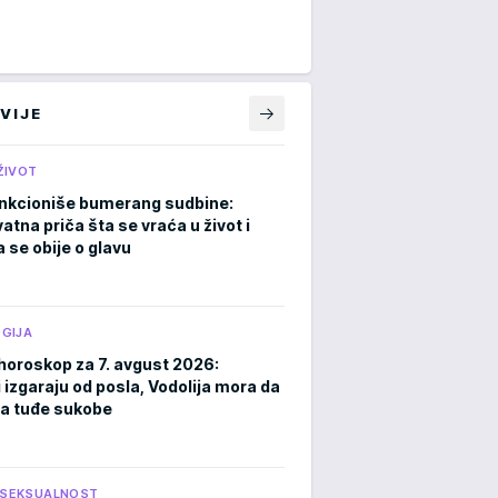
VIJE
ŽIVOT
nkcioniše bumerang sudbine:
atna priča šta se vraća u život i
 se obije o glavu
GIJA
horoskop za 7. avgust 2026:
 izgaraju od posla, Vodolija mora da
a tuđe sukobe
I SEKSUALNOST