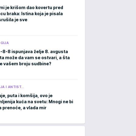
mi je krišom dao kovertu pred
cu braka: Istina koja je pisala
rušila je sve
GIJA
8-8-8 ispunjava želje 8. avgusta
ta može da vam se ostvari, a šta
e vašem broju sudbine?
JA I ANTIST…
je, puta i komšija, ovo je
ljenija kuća na svetu: Mnogi ne bi
a prenoće, a vlada mir