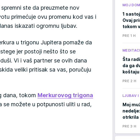
MOJ DO
i i spremni ste da preuzmete nov
1 sastoj
votu primećuje ovu promenu kod vas i
Ovaj pri
anas iskazati ogromnu ljubav.
tokom v
PRE 1 H
kura u trigonu Jupitera pomaže da
MEDITACI
 stege jer postoji nešto što se
Šta radi
uši. Vi i vaš partner se ovih dana
da ga d
skida veliki pritisak sa vas, poručuju
koštaju
PRE 2 H
og dana, tokom
Merkurovog trigona
LJUBAV 
a se možete u potpunosti uliti u rad,
Moj muž
nedelje
otrkril
PRE 3 H