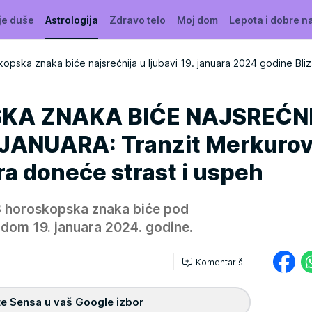
je duše
Astrologija
Zdravo telo
Moj dom
Lepota i dobre n
kopska znaka biće najsrećnija u ljubavi 19. januara 2024 godine Bliz
KA ZNAKA BIĆE NAJSREĆN
 JANUARA: Tranzit Merkuro
ra doneće strast i uspeh
3 horoskopska znaka biće pod
dom 19. januara 2024. godine.
Komentariši
e Sensa u vaš Google izbor