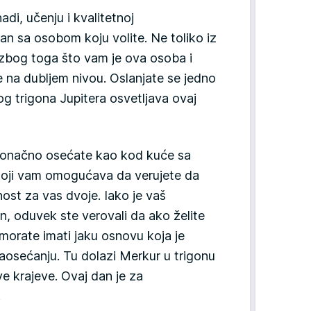
adi, učenju i kvalitetnoj
an sa osobom koju volite. Ne toliko iz
 zbog toga što vam je ova osoba i
e se na dubljem nivou. Oslanjate se jedno
og trigona Jupitera osvetljava ovaj
 konačno osećate kao kod kuće sa
koji vam omogućava da verujete da
ost za vas dvoje. Iako je vaš
n, oduvek ste verovali da ako želite
morate imati jaku osnovu koja je
 saosećanju. Tu dolazi Merkur u trigonu
ve krajeve. Ovaj dan je za
.