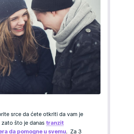
ite srce da ćete otkriti da vam je
 zato što je danas
tranzit
tera da pomogne u svemu
. Za 3