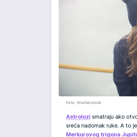
Foto: Shutterstock
Astrolozi
smatraju ako otvor
sreća nadomak ruke. A to je
Merkurovog trigona Jupi