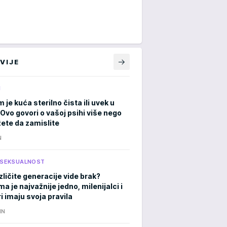
VIJE
M
m je kuća sterilno čista ili uvek u
Ovo govori o vašoj psihi više nego
ete da zamislite
N
I SEKSUALNOST
zličite generacije vide brak?
 je najvažnije jedno, milenijalci i
i imaju svoja pravila
IN