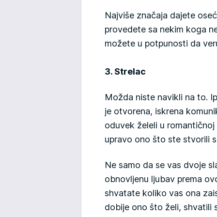
Najviše značaja dajete ose
provedete sa nekim koga ne
možete u potpunosti da veru
3. Strelac
Možda niste navikli na to. I
je otvorena, iskrena komunik
oduvek želeli u romantičnoj
upravo ono što ste stvorili
Ne samo da se vas dvoje sl
obnovljenu ljubav prema ov
shvatate koliko vas ona zai
dobije ono što želi, shvatili