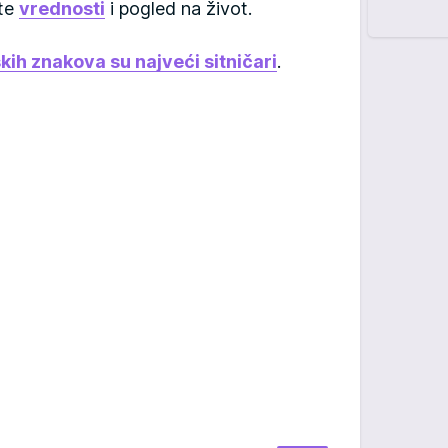
ste
vrednosti
i pogled na život.
kih znakova su najveći sitničari
.