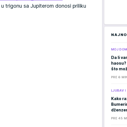
 trigonu sa Jupiterom donosi priliku
NAJNO
MOJ DO
Da li va
haosu? 
što mož
PRE 6 MI
LJUBAV 
Kako ra
Bumerima
dženzer
PRE 45 M