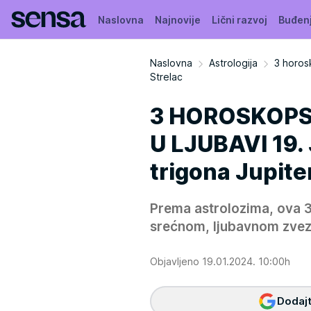
Naslovna
Najnovije
Lični razvoj
Buđen
Naslovna
Astrologija
3 horos
Strelac
3 HOROSKOPS
U LJUBAVI 19.
trigona Jupite
Prema astrolozima, ova 
srećnom, ljubavnom zvez
Objavljeno 19.01.2024. 10:00h
Dodajt