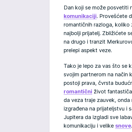
Dan koji se može posvetiti n
komunikaciji
. Provešćete d
romantičnih razloga, koliko
najbolji prijatelj. Zbližićet
na drugo i tranzit Merkurov
prelepi aspekt veze.
Tako je lepo za vas što se
svojim partnerom na način 
postoji prava, čvrsta budućn
romantični
život fantastiča
da veza traje zauvek, onda 
izgrađena na prijateljstvu i
Jupitera da izgladi sve laba
komunikaciju i velike
snove