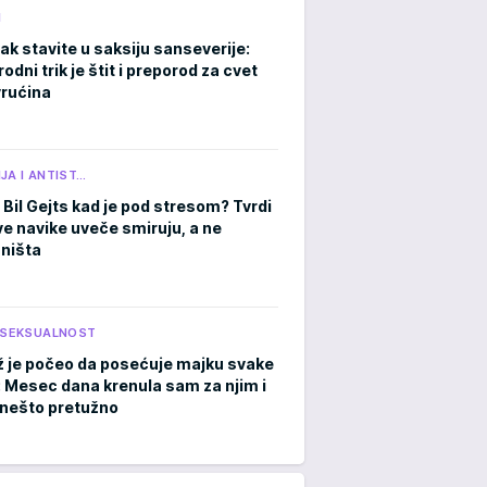
M
ak stavite u saksiju sanseverije:
rodni trik je štit i preporod za cvet
rućina
JA I ANTIST…
 Bil Gejts kad je pod stresom? Tvrdi
ve navike uveče smiruju, a ne
 ništa
I SEKSUALNOST
 je počeo da posećuje majku svake
: Mesec dana krenula sam za njim i
a nešto pretužno