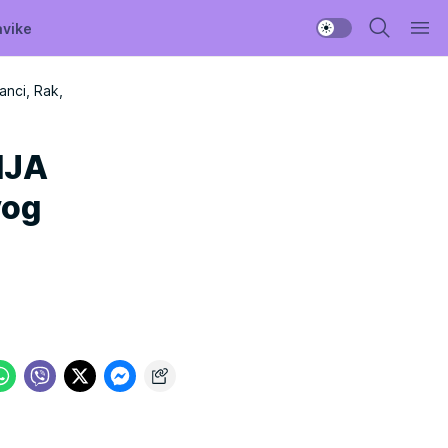
avike
anci, Rak,
IJA
vog