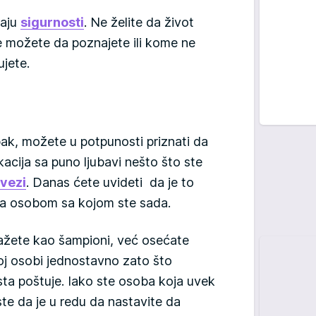
ćaju
sigurnosti
. Ne želite da život
 možete da poznajete ili kome ne
jete.
pak, možete u potpunosti priznati da
acija sa puno ljubavi nešto što ste
vezi
. Danas ćete uvideti da je to
 sa osobom sa kojom ste sada.
ažete kao šampioni, već osećate
oj osobi jednostavno zato što
sta poštuje. Iako ste osoba koja uvek
 ste da je u redu da nastavite da