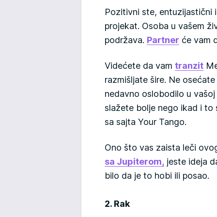
Pozitivni ste, entuzijastičn
projekat. Osoba u vašem ži
podržava.
Partner
će vam d
Videćete da vam
tranzit
Mer
razmišljate šire. Ne osećate
nedavno oslobodilo u vašoj d
slažete bolje nego ikad i to 
sa sajta Your Tango.
Ono što vas zaista leči ov
sa Jupiterom,
jeste ideja d
bilo da je to hobi ili posao.
2. Rak