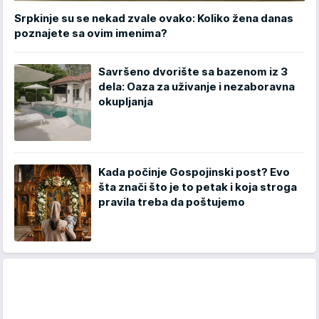
Srpkinje su se nekad zvale ovako: Koliko žena danas
poznajete sa ovim imenima?
Savršeno dvorište sa bazenom iz 3
dela: Oaza za uživanje i nezaboravna
okupljanja
Kada počinje Gospojinski post? Evo
šta znači što je to petak i koja stroga
pravila treba da poštujemo