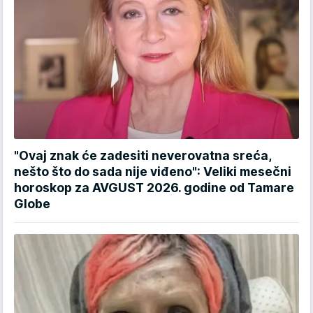
"Ovaj znak će zadesiti neverovatna sreća,
nešto što do sada nije viđeno": Veliki mesečni
horoskop za AVGUST 2026. godine od Tamare
Globe