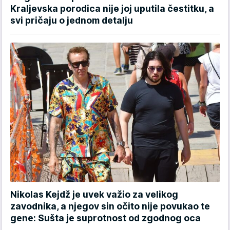
Kraljevska porodica nije joj uputila čestitku, a
svi pričaju o jednom detalju
Nikolas Kejdž je uvek važio za velikog
zavodnika, a njegov sin očito nije povukao te
gene: Sušta je suprotnost od zgodnog oca