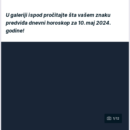
U galeriji ispod pročitajte šta vašem znaku
predviđa dnevni hor
oskop za 10. maj 2024.
godine!
1/12