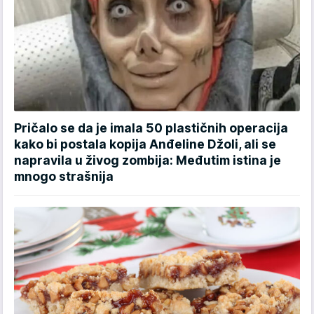
Pričalo se da je imala 50 plastičnih operacija
kako bi postala kopija Anđeline Džoli, ali se
napravila u živog zombija: Međutim istina je
mnogo strašnija