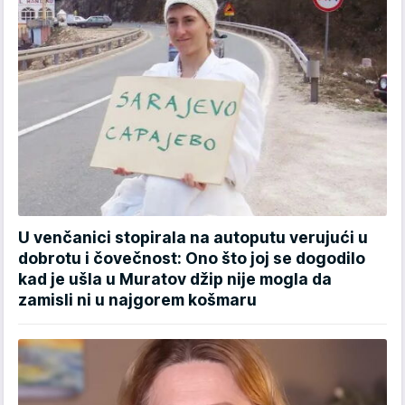
U venčanici stopirala na autoputu verujući u
dobrotu i čovečnost: Ono što joj se dogodilo
kad je ušla u Muratov džip nije mogla da
zamisli ni u najgorem košmaru