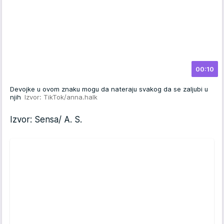
00:10
Devojke u ovom znaku mogu da nateraju svakog da se zaljubi u
njih
Izvor: TikTok/anna.halk
Izvor: Sensa/ A. S.