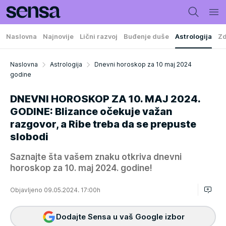
Naslovna
Najnovije
Lični razvoj
Buđenje duše
Astrologija
Zd
Naslovna
Astrologija
Dnevni horoskop za 10 maj 2024
godine
DNEVNI HOROSKOP ZA 10. MAJ 2024.
GODINE: Blizance očekuje važan
razgovor, a Ribe treba da se prepuste
slobodi
Saznajte šta vašem znaku otkriva dnevni
horoskop za 10. maj 2024. godine!
Objavljeno 09.05.2024. 17:00h
Dodajte Sensa u vaš Google izbor