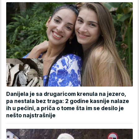
Danijela je sa drugaricom krenula na jezero,
pa nestala bez traga: 2 godine kasnije nalaze
ih u pećini, a priča o tome šta im se desilo je
nešto najstrašnije