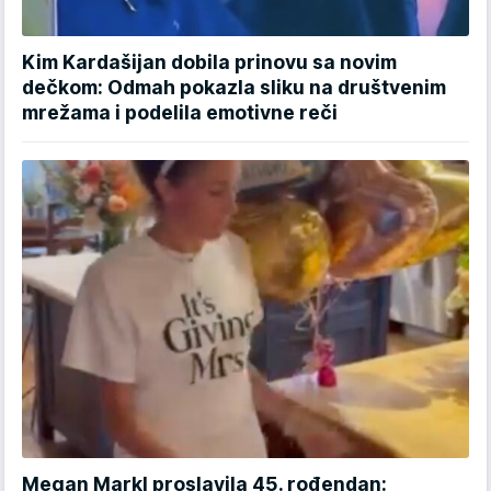
Kim Kardašijan dobila prinovu sa novim
dečkom: Odmah pokazla sliku na društvenim
mrežama i podelila emotivne reči
Megan Markl proslavila 45. rođendan: