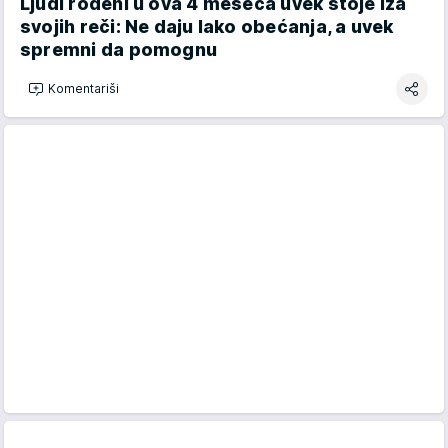
Ljudi rođeni u ova 4 meseca uvek stoje iza
svojih reči: Ne daju lako obećanja, a uvek
spremni da pomognu
Komentariši