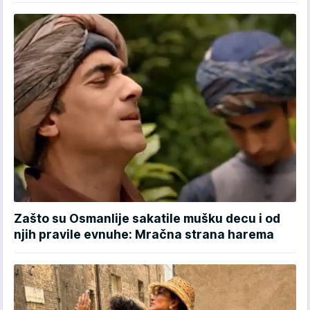
Zašto su Osmanlije sakatile mušku decu i od
njih pravile evnuhe: Mračna strana harema