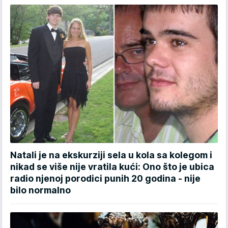
Natali je na ekskurziji sela u kola sa kolegom i
nikad se više nije vratila kući: Ono što je ubica
radio njenoj porodici punih 20 godina - nije
bilo normalno