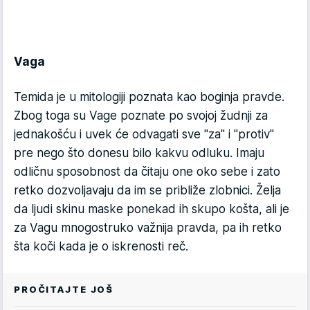
Vaga
Temida je u mitologiji poznata kao boginja pravde.
Zbog toga su Vage poznate po svojoj žudnji za
jednakošću i uvek će odvagati sve "za" i "protiv"
pre nego što donesu bilo kakvu odluku. Imaju
odličnu sposobnost da čitaju one oko sebe i zato
retko dozvoljavaju da im se približe zlobnici. Želja
da ljudi skinu maske ponekad ih skupo košta, ali je
za Vagu mnogostruko važnija pravda, pa ih retko
šta koči kada je o iskrenosti reč.
PROČITAJTE JOŠ