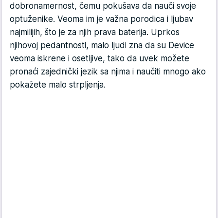
dobronamernost, čemu pokušava da nauči svoje
optuženike. Veoma im je važna porodica i ljubav
najmilijih, što je za njih prava baterija. Uprkos
njihovoj pedantnosti, malo ljudi zna da su Device
veoma iskrene i osetljive, tako da uvek možete
pronaći zajednički jezik sa njima i naučiti mnogo ako
pokažete malo strpljenja.