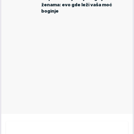
ženama: evo gde leži vaša moć
boginje