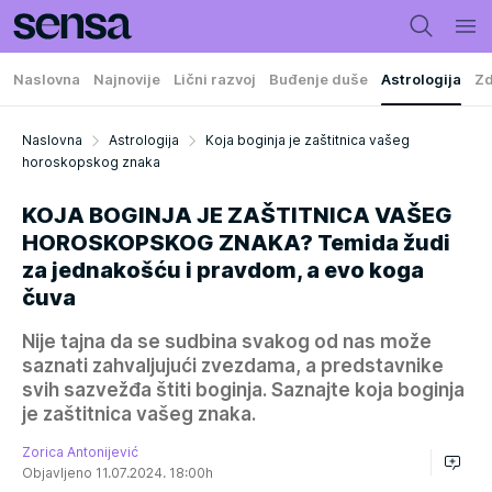
Naslovna
Najnovije
Lični razvoj
Buđenje duše
Astrologija
Zd
Naslovna
Astrologija
Koja boginja je zaštitnica vašeg
horoskopskog znaka
KOJA BOGINJA JE ZAŠTITNICA VAŠEG
HOROSKOPSKOG ZNAKA? Temida žudi
za jednakošću i pravdom, a evo koga
čuva
Nije tajna da se sudbina svakog od nas može
saznati zahvaljujući zvezdama, a predstavnike
svih sazvežđa štiti boginja. Saznajte koja boginja
je zaštitnica vašeg znaka.
Zorica Antonijević
Objavljeno 11.07.2024. 18:00h