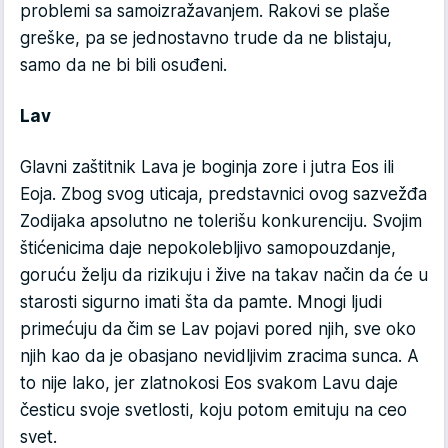
problemi sa samoizražavanjem. Rakovi se plaše
greške, pa se jednostavno trude da ne blistaju,
samo da ne bi bili osuđeni.
Lav
Glavni zaštitnik Lava je boginja zore i jutra Eos ili
Eoja. Zbog svog uticaja, predstavnici ovog sazvežđa
Zodijaka apsolutno ne tolerišu konkurenciju. Svojim
štićenicima daje nepokolebljivo samopouzdanje,
goruću želju da rizikuju i žive na takav način da će u
starosti sigurno imati šta da pamte. Mnogi ljudi
primećuju da čim se Lav pojavi pored njih, sve oko
njih kao da je obasjano nevidljivim zracima sunca. A
to nije lako, jer zlatnokosi Eos svakom Lavu daje
česticu svoje svetlosti, koju potom emituju na ceo
svet.