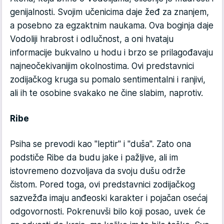
genijalnosti. Svojim učenicima daje žeđ za znanjem,
a posebno za egzaktnim naukama. Ova boginja daje
Vodoliji hrabrost i odlučnost, a oni hvataju
informacije bukvalno u hodu i brzo se prilagođavaju
najneočekivanijim okolnostima. Ovi predstavnici
zodijačkog kruga su pomalo sentimentalni i ranjivi,
ali ih te osobine svakako ne čine slabim, naprotiv.
Ribe
Psiha se prevodi kao "leptir" i "duša". Zato ona
podstiče Ribe da budu jake i pažljive, ali im
istovremeno dozvoljava da svoju dušu održe
čistom. Pored toga, ovi predstavnici zodijačkog
sazvežđa imaju anđeoski karakter i pojačan osećaj
odgovornosti. Pokrenuvši bilo koji posao, uvek će