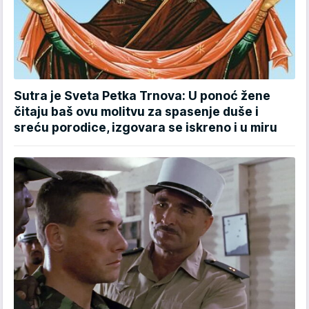
Sutra je Sveta Petka Trnova: U ponoć žene
čitaju baš ovu molitvu za spasenje duše i
sreću porodice, izgovara se iskreno i u miru