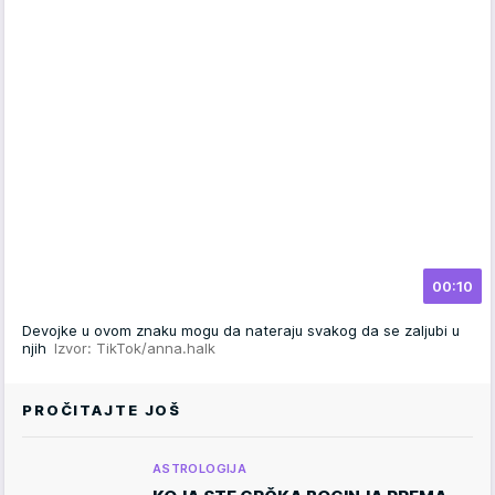
00:10
Devojke u ovom znaku mogu da nateraju svakog da se zaljubi u
njih
Izvor: TikTok/anna.halk
PROČITAJTE JOŠ
ASTROLOGIJA