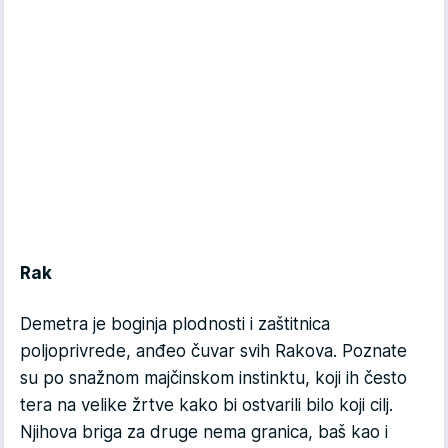
Rak
Demetra je boginja plodnosti i zaštitnica
poljoprivrede, anđeo čuvar svih Rakova. Poznate
su po snažnom majčinskom instinktu, koji ih često
tera na velike žrtve kako bi ostvarili bilo koji cilj.
Njihova briga za druge nema granica, baš kao i