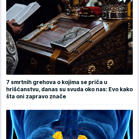
7 smrtnih grehova o kojima se priča u
hrišćanstvu, danas su svuda oko nas: Evo kako
šta oni zapravo znače