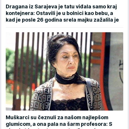
Dragana iz Sarajeva je tatu viđala samo kraj
kontejnera: Ostavili je u bolnici kao bebu, a
kad je posle 26 godina srela majku zažalila je
Muškarci su čeznuli za našom najlepšom
glumicom, a ona pala na šarm profesora: S