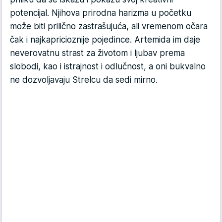
potencijal. Njihova prirodna harizma u početku
može biti prilično zastrašujuća, ali vremenom očara
čak i najkapricioznije pojedince. Artemida im daje
neverovatnu strast za životom i ljubav prema
slobodi, kao i istrajnost i odlučnost, a oni bukvalno
ne dozvoljavaju Strelcu da sedi mirno.