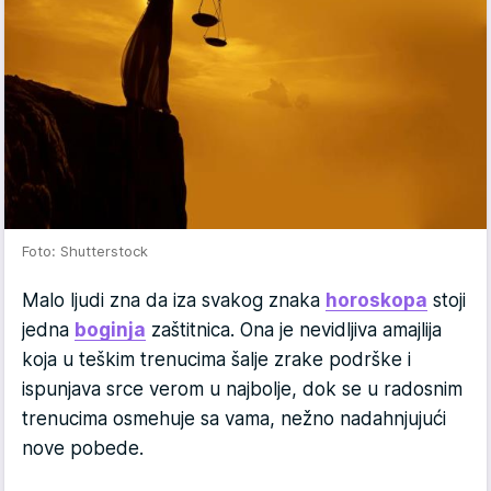
Foto: Shutterstock
Malo ljudi zna da iza svakog znaka
horoskopa
stoji
jedna
boginja
zaštitnica. Ona je nevidljiva amajlija
koja u teškim trenucima šalje zrake podrške i
ispunjava srce verom u najbolje, dok se u radosnim
trenucima osmehuje sa vama, nežno nadahnjujući
nove pobede.