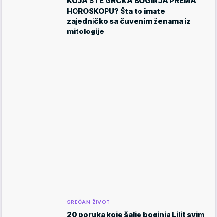
KOJA STE GRČKA BOGINJA PREMA
HOROSKOPU? Šta to imate
zajedničko sa čuvenim ženama iz
mitologije
SREĆAN ŽIVOT
20 poruka koje šalje boginja Lilit svim