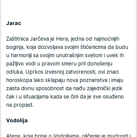
Jarac
Zaštitnica Jarčeva je Hera, jedna od najmoćnijih
boginja, koja dozvoljava svojim štićenicima da budu
u harmoniji sa svojim unutrašnjim svetom i uvek ih
pažljivo vodi u pravom smeru pril donošenju
odluka. Uprkos izvesnoj zatvorenosti, ovi znaci
horoskopa lako sklapaju nova poznanstva i imaju
zaista divnu sposobnost da nađu zajednički jezik
čak i u situacijama kada se čini da je sve osuđeno
na propast.
Vodolija
Atena, koja brine o Vodolijama, oličenje je mudrosti i