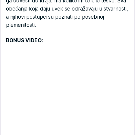
ga odvesti do kraja, ma koliko im to bilo teško. Sva
obećanja koja daju uvek se odražavaju u stvarnosti,
a njihovi postupci su poznati po posebnoj
plemenitosti.
BONUS VIDEO: