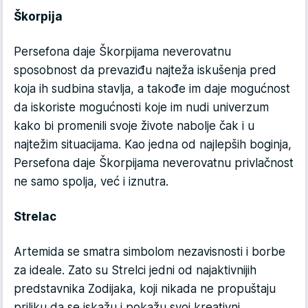
Škorpija
Persefona daje Škorpijama neverovatnu
sposobnost da prevaziđu najteža iskušenja pred
koja ih sudbina stavlja, a takođe im daje mogućnost
da iskoriste mogućnosti koje im nudi univerzum
kako bi promenili svoje živote nabolje čak i u
najtežim situacijama. Kao jedna od najlepših boginja,
Persefona daje Škorpijama neverovatnu privlačnost
ne samo spolja, već i iznutra.
Strelac
Artemida se smatra simbolom nezavisnosti i borbe
za ideale. Zato su Strelci jedni od najaktivnijih
predstavnika Zodijaka, koji nikada ne propuštaju
priliku da se iskažu i pokažu svoj kreativni