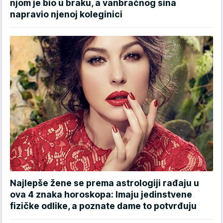
njom je bio u braku, a vanbračnog sina
napravio njenoj koleginici
Najlepše žene se prema astrologiji rađaju u
ova 4 znaka horoskopa: Imaju jedinstvene
fizičke odlike, a poznate dame to potvrđuju