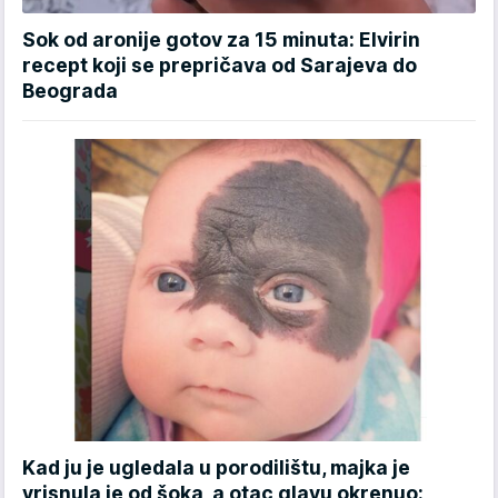
Sok od aronije gotov za 15 minuta: Elvirin
recept koji se prepričava od Sarajeva do
Beograda
Kad ju je ugledala u porodilištu, majka je
vrisnula je od šoka, a otac glavu okrenuo: