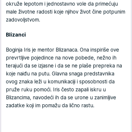
okruže lepotom i jednostavno vole da primećuju
male životne radosti koje njihov život čine potpunim
zadovoljstvom.
Blizanci
Boginja Iris je mentor Blizanaca. Ona inspiriše ove
prevrtljive pojedince na nove pobede, nežno ih
terajući da se izjasne i da se ne plaše prepreka na
koje naiđu na putu. Glavna snaga predstavnika
ovog znaka leži u komunikaciji i sposobnosti da
pruže ruku pomoći. Iris često zapali iskru u
Blizancima, navodeći ih da se urone u zanimljive
zadatke koji im pomažu da lično rastu.