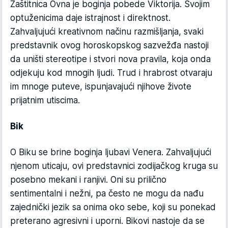
Zaštitnica Ovna je boginja pobede Viktorija. Svojim
optuženicima daje istrajnost i direktnost.
Zahvaljujući kreativnom načinu razmišljanja, svaki
predstavnik ovog horoskopskog sazvežđa nastoji
da uništi stereotipe i stvori nova pravila, koja onda
odjekuju kod mnogih ljudi. Trud i hrabrost otvaraju
im mnoge puteve, ispunjavajući njihove živote
prijatnim utiscima.
Bik
O Biku se brine boginja ljubavi Venera. Zahvaljujući
njenom uticaju, ovi predstavnici zodijačkog kruga su
posebno mekani i ranjivi. Oni su prilično
sentimentalni i nežni, pa često ne mogu da nađu
zajednički jezik sa onima oko sebe, koji su ponekad
preterano agresivni i uporni. Bikovi nastoje da se