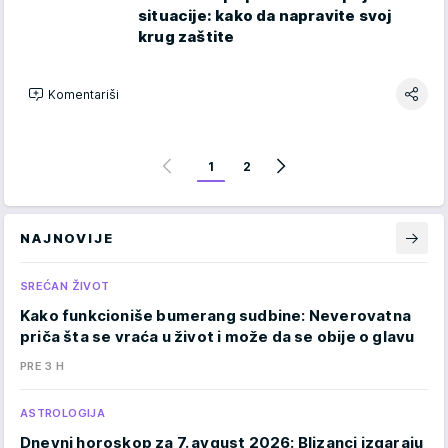
situacije: kako da napravite svoj
krug zaštite
Komentariši
1
2
NAJNOVIJE
SREĆAN ŽIVOT
Kako funkcioniše bumerang sudbine: Neverovatna
priča šta se vraća u život i može da se obije o glavu
PRE 3 H
ASTROLOGIJA
Dnevni horoskop za 7. avgust 2026: Blizanci izgaraju