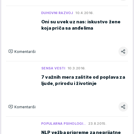
DUHOVNI RAZVOJ
10.4.2016.
Oni su uvek uz nas: iskustvo žene
koja priča sa anđelima
Komentariši
SENSA VESTI
10.3.2016.
7 važnih mera zaštite od poplava za
ljude, prirodu i životinje
Komentariši
POPULARNA PSIHOLOGI…
23.8.2015.
NLP vežba pripreme za neprijatne