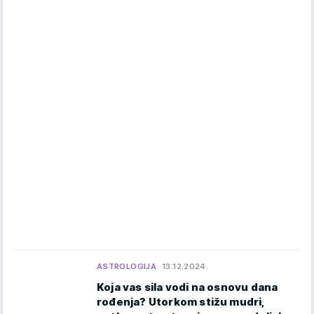
ASTROLOGIJA
13.12.2024.
Koja vas sila vodi na osnovu dana
rođenja? Utorkom stižu mudri,