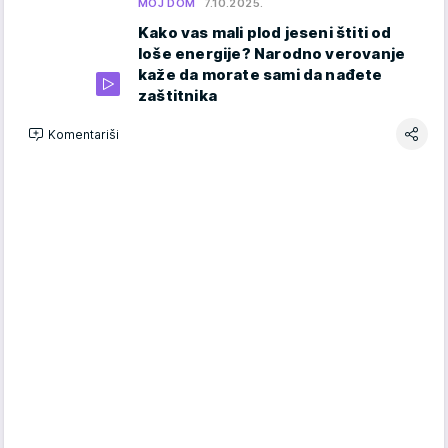
MOJ DOM
7.10.2025.
Kako vas mali plod jeseni štiti od
loše energije? Narodno verovanje
kaže da morate sami da nađete
zaštitnika
Komentariši