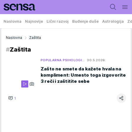
Naslovna
Najnovije
Lični razvoj
Buđenje duše
Astrologija
Zd
Naslovna
Zaštita
#
Zaštita
POPULARNA PSIHOLOGI…
30.5.2026.
Zašto ne smete da kažete hvala na
kompliment: Umesto toga izgovorite
3 reči i zaštitite sebe
1