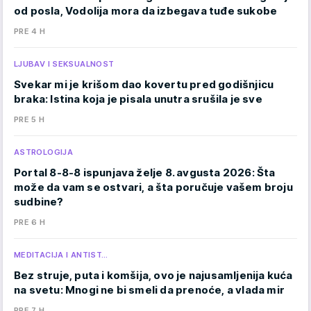
od posla, Vodolija mora da izbegava tuđe sukobe
PRE 4 H
LJUBAV I SEKSUALNOST
Svekar mi je krišom dao kovertu pred godišnjicu
braka: Istina koja je pisala unutra srušila je sve
PRE 5 H
ASTROLOGIJA
Portal 8-8-8 ispunjava želje 8. avgusta 2026: Šta
može da vam se ostvari, a šta poručuje vašem broju
sudbine?
PRE 6 H
MEDITACIJA I ANTIST…
Bez struje, puta i komšija, ovo je najusamljenija kuća
na svetu: Mnogi ne bi smeli da prenoće, a vlada mir
PRE 7 H