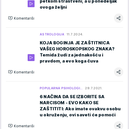
petkom strastveni, a u ponedeljak
ovoga željni
Komentariši
ASTROLOGIJA
11.7.2024.
KOJA BOGINJA JE ZAŠTITNICA
VAŠEG HOROSKOPSKOG ZNAKA?
Temida žudi za jednakošću i
pravdom, a evo koga čuva
Komentariši
POPULARNA PSIHOLOGI…
29.7.2021.
6 NAČINA DA SE IZBORITE SA
NARCISOM - EVO KAKO SE
ZAŠTITITI: Ako imate ovakvu osobu
u okruženju, ovi saveti će pomoći
Komentariši