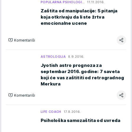
POPULARNA PSIHOLOGI…
11.11.2016.
Zaštita od manipulacije: 5 pitanja
koja otkrivaju da li ste žrtva
emocionalne ucene
Komentariši
ASTROLOGIJA
8.9.2016.
Jyotish astro prognoza za
septembar 2016. godine: 7 saveta
koji će vas zaštititi od retrogradnog
Merkura
Komentariši
LIFE COACH
17.8.2016.
Psihološka samozaštita od uvreda