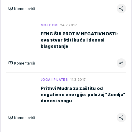
Komentariši
MOJ DOM
24.7.2017.
FENG ŠUI PROTIV NEGATIVNOSTI:
ova stvar štiti kuću i donosi
blagostanje
Komentariši
JOGA I PILATES
11.3.2017.
Prithvi Mudra za zaštitu od
negativne energije: položaj "Zemlja"
donosi snagu
Komentariši