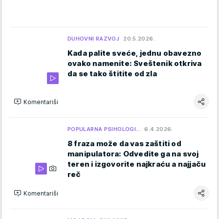
DUHOVNI RAZVOJ
20.5.2026.
Kada palite sveće, jednu obavezno
ovako namenite: Sveštenik otkriva
da se tako štitite od zla
Komentariši
POPULARNA PSIHOLOGI…
6.4.2026.
8 fraza može da vas zaštiti od
manipulatora: Odvedite ga na svoj
teren i izgovorite najkraću a najjaču
reč
Komentariši