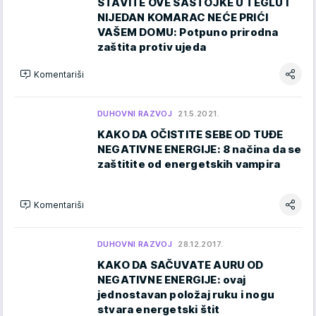
STAVITE OVE SASTOJKE U TEGLU I
NIJEDAN KOMARAC NEĆE PRIĆI
VAŠEM DOMU: Potpuno prirodna
zaštita protiv ujeda
Komentariši
DUHOVNI RAZVOJ
21.5.2021.
KAKO DA OČISTITE SEBE OD TUĐE
NEGATIVNE ENERGIJE: 8 načina da se
zaštitite od energetskih vampira
Komentariši
DUHOVNI RAZVOJ
28.12.2017.
KAKO DA SAČUVATE AURU OD
NEGATIVNE ENERGIJE: ovaj
jednostavan položaj ruku i nogu
stvara energetski štit