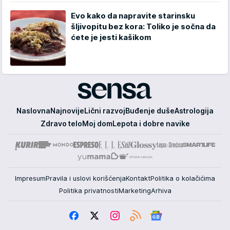
Evo kako da napravite starinsku
šljivopitu bez kora: Toliko je sočna da
ćete je jesti kašikom
Sensa
Naslovna
Najnovije
Lični razvoj
Buđenje duše
Astrologija
Zdravo telo
Moj dom
Lepota i dobre navike
Impresum
Pravila i uslovi korišćenja
Kontakt
Politika o kolačićima
Politika privatnosti
Marketing
Arhiva