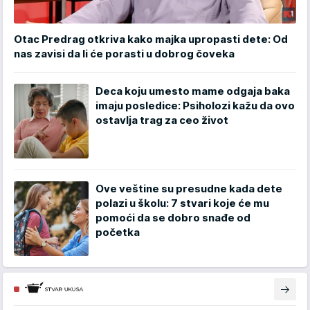
Otac Predrag otkriva kako majka upropasti dete: Od
nas zavisi da li će porasti u dobrog čoveka
Deca koju umesto mame odgaja baka
imaju posledice: Psiholozi kažu da ovo
ostavlja trag za ceo život
Ove veštine su presudne kada dete
polazi u školu: 7 stvari koje će mu
pomoći da se dobro snađe od
početka