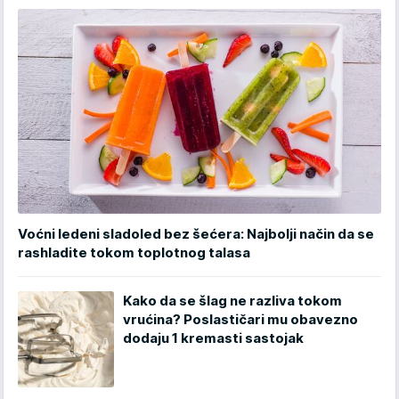
Voćni ledeni sladoled bez šećera: Najbolji način da se
rashladite tokom toplotnog talasa
Kako da se šlag ne razliva tokom
vrućina? Poslastičari mu obavezno
dodaju 1 kremasti sastojak