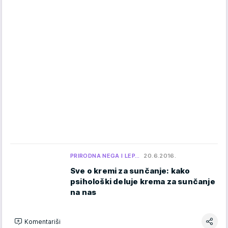
PRIRODNA NEGA I LEP…
20.6.2016.
Sve o kremi za sunčanje: kako
psihološki deluje krema za sunčanje
na nas
Komentariši