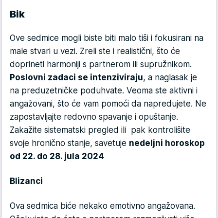
Bik
Ove sedmice mogli biste biti malo tiši i fokusirani na
male stvari u vezi. Zreli ste i realistični, što će
doprineti harmoniji s partnerom ili supružnikom.
Poslovni zadaci se intenziviraju
, a naglasak je
na preduzetničke poduhvate. Veoma ste aktivni i
angažovani, što će vam pomoći da napredujete. Ne
zapostavljajte redovno spavanje i opuštanje.
Zakažite sistematski pregled ili pak kontrolišite
svoje hronično stanje, savetuje
nedeljni horoskop
od 22. do 28. jula 2024
Blizanci
Ova sedmica biće nekako emotivno angažovana.