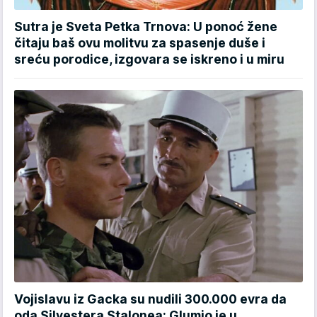
Sutra je Sveta Petka Trnova: U ponoć žene
čitaju baš ovu molitvu za spasenje duše i
sreću porodice, izgovara se iskreno i u miru
Vojislavu iz Gacka su nudili 300.000 evra da
oda Silvestera Stalonea: Glumio je u