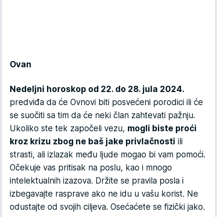
Ovan
Nedeljni horoskop od 22. do 28. jula 2024.
predviđa da će Ovnovi biti posvećeni porodici ili će
se suočiti sa tim da će neki član zahtevati pažnju.
Ukoliko ste tek započeli vezu,
mogli biste proći
kroz krizu zbog ne baš jake privlačnosti
ili
strasti, ali izlazak među ljude mogao bi vam pomoći.
Očekuje vas pritisak na poslu, kao i mnogo
intelektualnih izazova. Držite se pravila posla i
izbegavajte rasprave ako ne idu u vašu korist. Ne
odustajte od svojih ciljeva. Osećaćete se fizički jako.