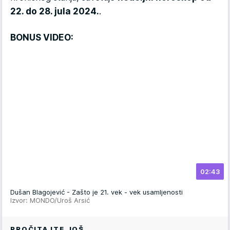
22. do 28. jula 2024.
.
BONUS VIDEO:
02:43
Dušan Blagojević - Zašto je 21. vek - vek usamljenosti
Izvor: MONDO/Uroš Arsić
PROČITAJTE JOŠ