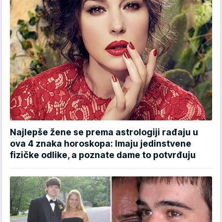
Najlepše žene se prema astrologiji rađaju u
ova 4 znaka horoskopa: Imaju jedinstvene
fizičke odlike, a poznate dame to potvrđuju