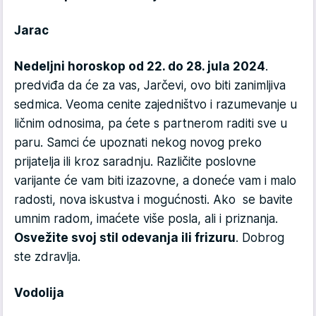
Jarac
Nedeljni horoskop od 22. do 28. jula 2024
.
predviđa da će za vas, Jarčevi, ovo biti zanimljiva
sedmica. Veoma cenite zajedništvo i razumevanje u
ličnim odnosima, pa ćete s partnerom raditi sve u
paru. Samci će upoznati nekog novog preko
prijatelja ili kroz saradnju. Različite poslovne
varijante će vam biti izazovne, a doneće vam i malo
radosti, nova iskustva i mogućnosti. Ako se bavite
umnim radom, imaćete više posla, ali i priznanja.
Osvežite svoj stil odevanja ili frizuru
. Dobrog
ste zdravlja.
Vodolija