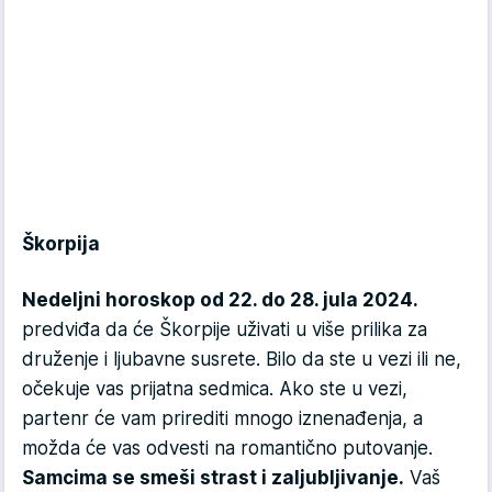
Škorpija
Nedeljni horoskop od 22. do 28. jula 2024.
predviđa da će Škorpije uživati u više prilika za
druženje i ljubavne susrete. Bilo da ste u vezi ili ne,
očekuje vas prijatna sedmica. Ako ste u vezi,
partenr će vam prirediti mnogo iznenađenja, a
možda će vas odvesti na romantično putovanje.
Samcima se smeši strast i zaljubljivanje.
Vaš