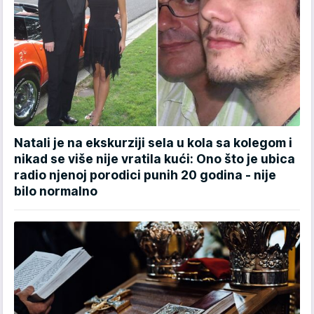
Natali je na ekskurziji sela u kola sa kolegom i
nikad se više nije vratila kući: Ono što je ubica
radio njenoj porodici punih 20 godina - nije
bilo normalno