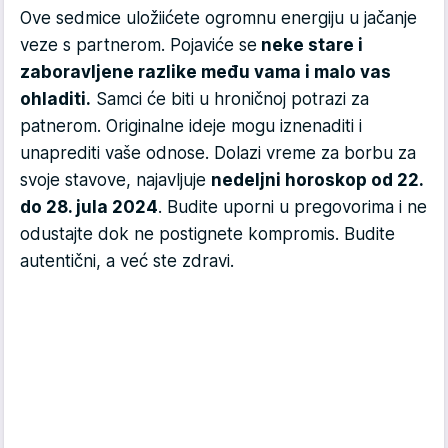
Ove sedmice uložiićete ogromnu energiju u jačanje
veze s partnerom. Pojaviće se
neke stare i
zaboravljene razlike među vama i malo vas
ohladiti.
Samci će biti u hroničnoj potrazi za
patnerom. Originalne ideje mogu iznenaditi i
unaprediti vaše odnose. Dolazi vreme za borbu za
svoje stavove, najavljuje
nedeljni horoskop od 22.
do 28. jula 2024
. Budite uporni u pregovorima i ne
odustajte dok ne postignete kompromis. Budite
autentični, a već ste zdravi.