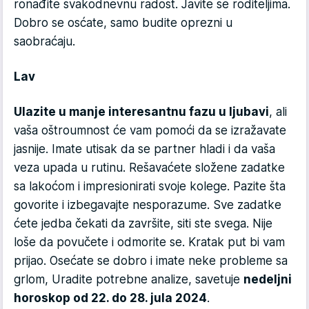
ronađite svakodnevnu radost. Javite se roditeljima.
Dobro se osćate, samo budite oprezni u
saobraćaju.
Lav
Ulazite u manje interesantnu fazu u ljubavi
, ali
vaša oštroumnost će vam pomoći da se izražavate
jasnije. Imate utisak da se partner hladi i da vaša
veza upada u rutinu. Rešavaćete složene zadatke
sa lakoćom i impresionirati svoje kolege. Pazite šta
govorite i izbegavajte nesporazume. Sve zadatke
ćete jedba čekati da završite, siti ste svega. Nije
loše da povučete i odmorite se. Kratak put bi vam
prijao. Osećate se dobro i imate neke probleme sa
grlom, Uradite potrebne analize, savetuje
nedeljni
horoskop od 22. do 28. jula 2024
.