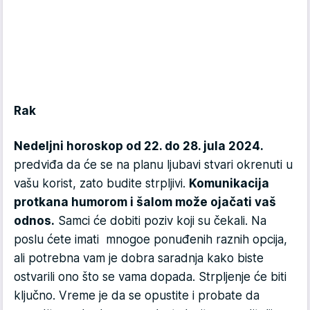
Rak
Nedeljni horoskop od 22. do 28. jula 2024.
predviđa da će se na planu ljubavi stvari okrenuti u
vašu korist, zato budite strpljivi.
Komunikacija
protkana humorom i šalom može ojačati vaš
odnos.
Samci će dobiti poziv koji su čekali. Na
poslu ćete imati mnogoe ponuđenih raznih opcija,
ali potrebna vam je dobra saradnja kako biste
ostvarili ono što se vama dopada. Strpljenje će biti
ključno. Vreme je da se opustite i probate da