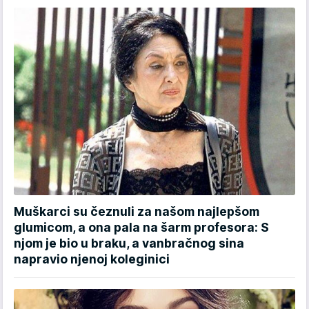
Muškarci su čeznuli za našom najlepšom
glumicom, a ona pala na šarm profesora: S
njom je bio u braku, a vanbračnog sina
napravio njenoj koleginici