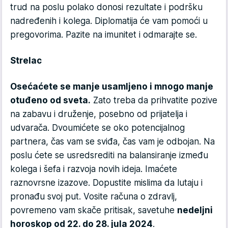
trud na poslu polako donosi rezultate i podršku
nadređenih i kolega. Diplomatija će vam pomoći u
pregovorima. Pazite na imunitet i odmarajte se.
Strelac
Osećaćete se manje usamljeno i mnogo manje
otuđeno od sveta.
Zato treba da prihvatite pozive
na zabavu i druženje, posebno od prijatelja i
udvarača. Dvoumićete se oko potencijalnog
partnera, čas vam se sviđa, čas vam je odbojan. Na
poslu ćete se usredsrediti na balansiranje između
kolega i šefa i razvoja novih ideja. Imaćete
raznovrsne izazove. Dopustite mislima da lutaju i
pronađu svoj put. Vosite računa o zdravlj,
povremeno vam skače pritisak, savetuhe
nedeljni
horoskop od 22. do 28. jula 2024
.