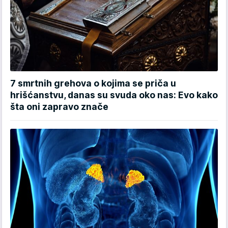
7 smrtnih grehova o kojima se priča u
hrišćanstvu, danas su svuda oko nas: Evo kako
šta oni zapravo znače