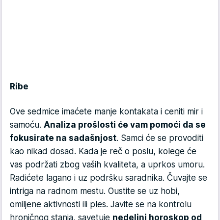
Ribe
Ove sedmice imaćete manje kontakata i ceniti mir i
samoću.
Analiza prošlosti će vam pomoći da se
fokusirate na sadašnjost
. Samci će se provoditi
kao nikad dosad. Kada je reč o poslu, kolege će
vas podržati zbog vaših kvaliteta, a uprkos umoru.
Radićete lagano i uz podršku saradnika. Čuvajte se
intriga na radnom mestu. Oustite se uz hobi,
omiljene aktivnosti ili ples. Javite se na kontrolu
hroničnog stanja, savetuje
nedeljni horoskop od