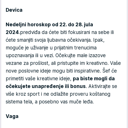
Devica
Nedeljni horoskop od 22. do 28. jula
2024
.predviđa da ćete biti fokusirani na sebe ili
ćete smanjiti svoja ljubavna očekivanja. Ipak,
moguće je uživanje u prijatnim trenucima
upoznavanja ili u vezi. Očekujte male izazove
vezane za prošlost, ali pristupite im kreativno. Vaše
nove poslovne ideje mogu biti inspirativne. Šef će
primetiti vaše kreativne ideje,
pa biste mogli da
očekujete unapređenje ili bonus
. Aktivirajte se
više kroz sport i ne odlažite proveru koštanog
sistema tela, a posebno vas muče leđa.
Vaga