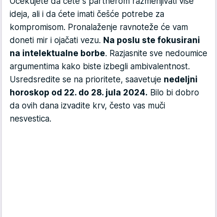
Očekujete da ćete s partnerom razmenjivati više
ideja, ali i da ćete imati češće potrebe za
kompromisom. Pronalaženje ravnoteže će vam
doneti mir i ojačati vezu.
Na poslu ste fokusirani
na intelektualne borbe
. Razjasnite sve nedoumice
argumentima kako biste izbegli ambivalentnost.
Usredsredite se na prioritete, saavetuje
nedeljni
horoskop od 22. do 28. jula 2024.
Bilo bi dobro
da ovih dana izvadite krv, često vas muči
nesvestica.