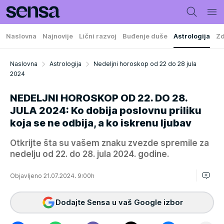
Naslovna
Najnovije
Lični razvoj
Buđenje duše
Astrologija
Zd
Naslovna
Astrologija
Nedeljni horoskop od 22 do 28 jula
2024
NEDELJNI HOROSKOP OD 22. DO 28.
JULA 2024: Ko dobija poslovnu priliku
koja se ne odbija, a ko iskrenu ljubav
Otkrijte šta su vašem znaku zvezde spremile za
nedelju od 22. do 28. jula 2024. godine.
Objavljeno 21.07.2024. 9:00h
Dodajte Sensa u vaš Google izbor