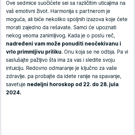
Ove sedmice suočićete sei sa različitim uticajima na
vaš emotivni život. Harmonija s partnerom je
moguća, ali biće nekoliko spoljnih izazova koje ćete
morati zajedno da rešavate. Samci će upoznati
nekog veoma zanimljivog. Kada je o poslu reč,
nadređeni vam može ponuditi neočekivanu i
vrlo primmljivu priliku
. Onu koja se ne odbja. Pa vi
saslušajte pažljivo šta ima za vas i sledite svoju
intuiciju. Redovno odmaranje je ključno za vaše
zdravlje. pa probajte da idete ranije na spavanje,
savetuje
nedeljni horoskop od 22. do 28. jula
2024.