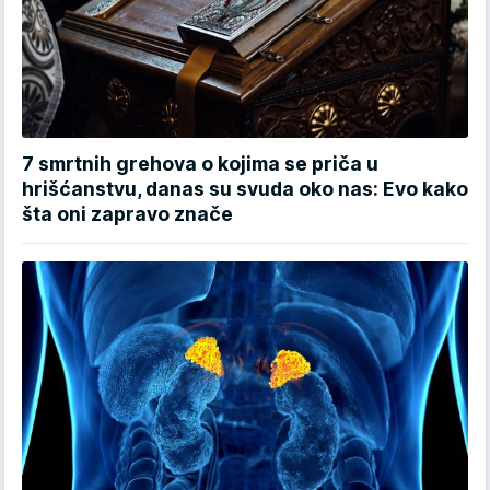
7 smrtnih grehova o kojima se priča u
hrišćanstvu, danas su svuda oko nas: Evo kako
šta oni zapravo znače