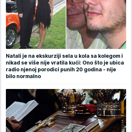
Natali je na ekskurziji sela u kola sa kolegom i
nikad se više nije vratila kući: Ono što je ubica
radio njenoj porodici punih 20 godina - nije
bilo normalno