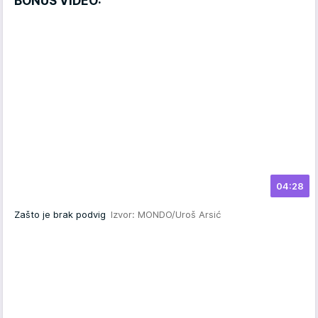
BONUS VIDEO:
04:28
Zašto je brak podvig
Izvor: MONDO/Uroš Arsić