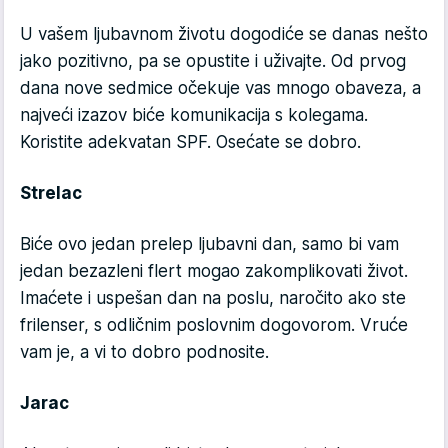
U vašem ljubavnom životu dogodiće se danas nešto
jako pozitivno, pa se opustite i uživajte. Od prvog
dana nove sedmice očekuje vas mnogo obaveza, a
najveći izazov biće komunikacija s kolegama.
Koristite adekvatan SPF. Osećate se dobro.
Strelac
Biće ovo jedan prelep ljubavni dan, samo bi vam
jedan bezazleni flert mogao zakomplikovati život.
Imaćete i uspešan dan na poslu, naročito ako ste
frilenser, s odličnim poslovnim dogovorom. Vruće
vam je, a vi to dobro podnosite.
Jarac