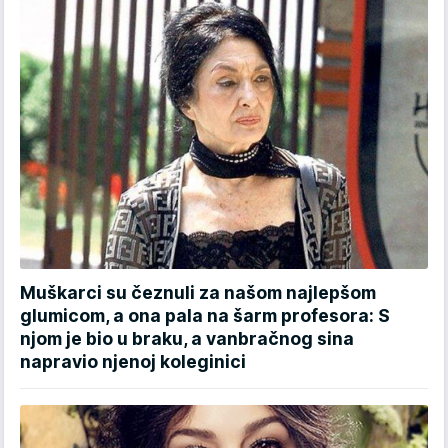
Muškarci su čeznuli za našom najlepšom
glumicom, a ona pala na šarm profesora: S
njom je bio u braku, a vanbračnog sina
napravio njenoj koleginici