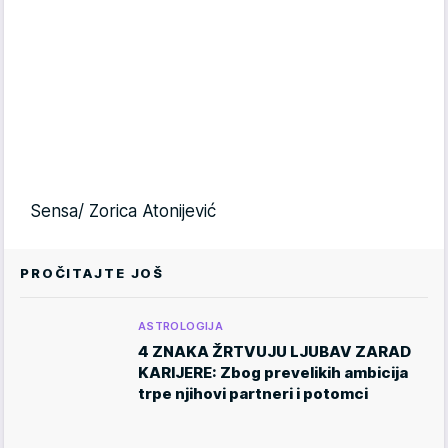
Sensa/ Zorica Atonijević
PROČITAJTE JOŠ
ASTROLOGIJA
4 ZNAKA ŽRTVUJU LJUBAV ZARAD
KARIJERE: Zbog prevelikih ambicija
trpe njihovi partneri i potomci