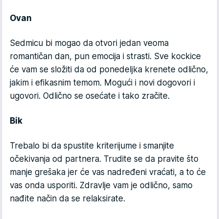
Ovan
Sedmicu bi mogao da otvori jedan veoma
romantičan dan, pun emocija i strasti. Sve kockice
će vam se složiti da od ponedeljka krenete odlično,
jakim i efikasnim temom. Mogući i novi dogovori i
ugovori. Odlično se osećate i tako zračite.
Bik
Trebalo bi da spustite kriterijume i smanjite
očekivanja od partnera. Trudite se da pravite što
manje grešaka jer će vas nadređeni vraćati, a to će
vas onda usporiti. Zdravlje vam je odlično, samo
nađite način da se relaksirate.