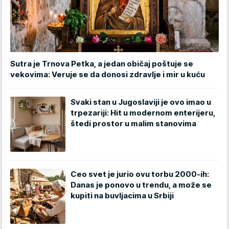
Sutra je Trnova Petka, a jedan običaj poštuje se
vekovima: Veruje se da donosi zdravlje i mir u kuću
Svaki stan u Jugoslaviji je ovo imao u
trpezariji: Hit u modernom enterijeru,
štedi prostor u malim stanovima
Ceo svet je jurio ovu torbu 2000-ih:
Danas je ponovo u trendu, a može se
kupiti na buvljacima u Srbiji