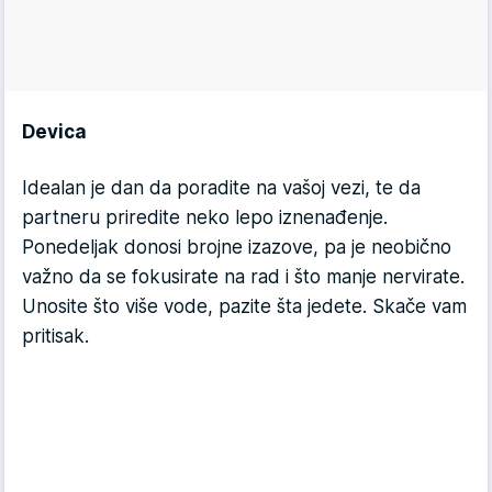
Devica
Idealan je dan da poradite na vašoj vezi, te da
partneru priredite neko lepo iznenađenje.
Ponedeljak donosi brojne izazove, pa je neobično
važno da se fokusirate na rad i što manje nervirate.
Unosite što više vode, pazite šta jedete. Skače vam
pritisak.