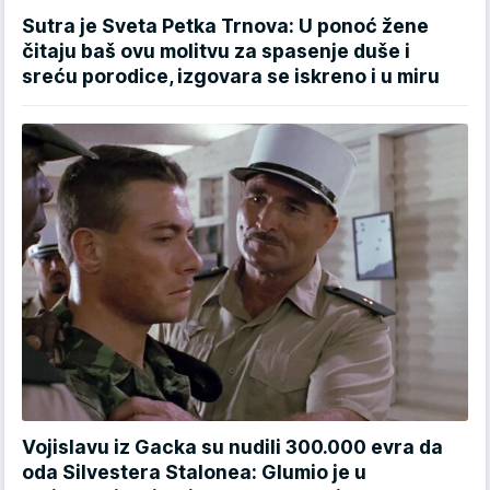
Sutra je Sveta Petka Trnova: U ponoć žene
čitaju baš ovu molitvu za spasenje duše i
sreću porodice, izgovara se iskreno i u miru
Vojislavu iz Gacka su nudili 300.000 evra da
oda Silvestera Stalonea: Glumio je u