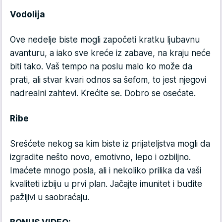
Vodolija
Ove nedelje biste mogli započeti kratku ljubavnu
avanturu, a iako sve kreće iz zabave, na kraju neće
biti tako. Vaš tempo na poslu malo ko može da
prati, ali stvar kvari odnos sa šefom, to jest njegovi
nadrealni zahtevi. Krećite se. Dobro se osećate.
Ribe
Srešćete nekog sa kim biste iz prijateljstva mogli da
izgradite nešto novo, emotivno, lepo i ozbiljno.
Imaćete mnogo posla, ali i nekoliko prilika da vaši
kvaliteti izbiju u prvi plan. Jačajte imunitet i budite
pažljivi u saobraćaju.