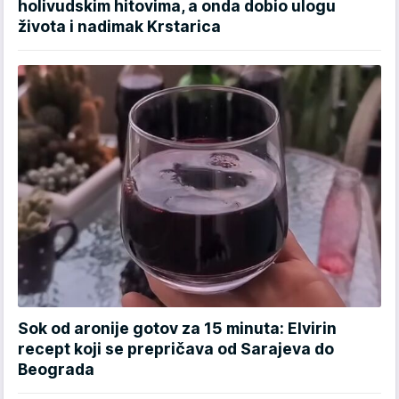
holivudskim hitovima, a onda dobio ulogu
života i nadimak Krstarica
Sok od aronije gotov za 15 minuta: Elvirin
recept koji se prepričava od Sarajeva do
Beograda