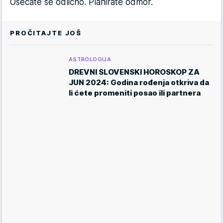
Osećate se odlično. Planirate odmor.
PROČITAJTE JOŠ
ASTROLOGIJA
DREVNI SLOVENSKI HOROSKOP ZA
JUN 2024: Godina rođenja otkriva da
li ćete promeniti posao ili partnera