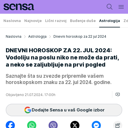
Naslovna
Najnovije
Lični razvoj
Buđenje duše
Astrologija
Zd
Naslovna
Astrologija
Dnevni horoskop za 22 jul 2024
DNEVNI HOROSKOP ZA 22. JUL 2024:
Vodoliju na poslu niko ne može da prati,
a neko se zaljubljuje na prvi pogled
Saznajte šta su zvezde pripremile vašem
horoskopskom znaku za 22. jul 2024. godine.
Objavljeno 21.07.2024. 17:00h
Dodajte Sensa u vaš Google izbor