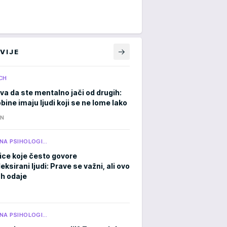
VIJE
CH
va da ste mentalno jači od drugih:
ine imaju ljudi koji se ne lome lako
IN
NA PSIHOLOGI…
ice koje često govore
ksirani ljudi: Prave se važni, ali ovo
h odaje
NA PSIHOLOGI…