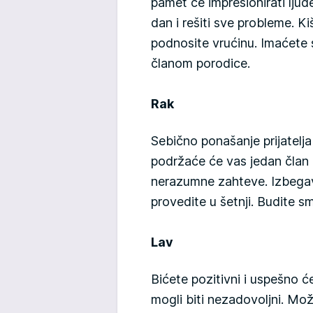
pamet će impresionirati lju
dan i rešiti sve probleme. K
podnosite vrućinu. Imaćete 
članom porodice.
Rak
Sebično ponašanje prijatelja 
podržaće će vas jedan član p
nerazumne zahteve. Izbegav
provedite u šetnji. Budite sm
Lav
Bićete pozitivni i uspešno ćet
mogli biti nezadovoljni. Mo