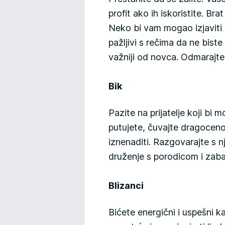
profit ako ih iskoristite. Br
Neko bi vam mogao izjaviti l
pažljivi s rečima da ne biste
važniji od novca. Odmarajte 
Bik
Pazite na prijatelje koji bi m
putujete, čuvajte dragocenos
iznenaditi. Razgovarajte s 
druženje s porodicom i zaba
Blizanci
Bićete energični i uspešni k