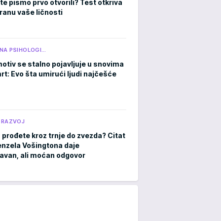
te pismo prvo otvorili? Test otkriva
tranu vaše ličnosti
NA PSIHOLOGI…
otiv se stalno pojavljuje u snovima
rt: Evo šta umirući ljudi najčešće
 RAZVOJ
 prođete kroz trnje do zvezda? Citat
nzela Vošingtona daje
avan, ali moćan odgovor