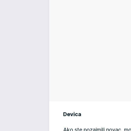
Devica
Ako ste pozajmili novac, mo