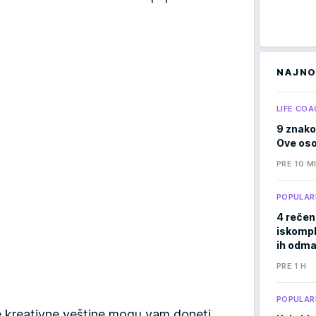
NAJNO
LIFE COA
9 znako
Ove osob
PRE 10 M
POPULAR
4 rečen
iskomple
ih odma
PRE 1 H
POPULAR
še kreativne veštine mogu vam doneti