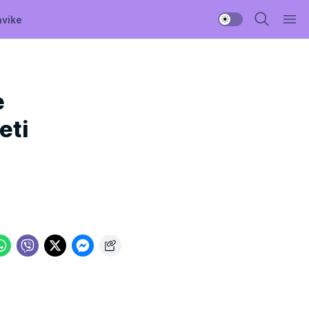
avike
e
eti