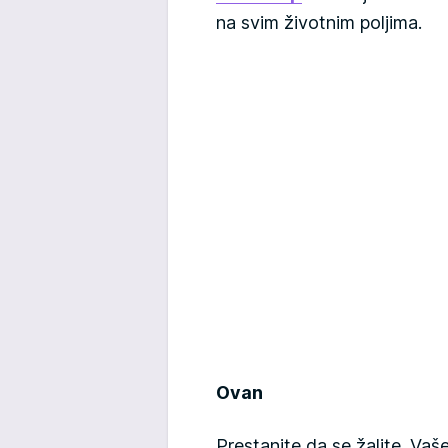
na svim životnim poljima.
Ovan
Prestanite da se žalite. Va