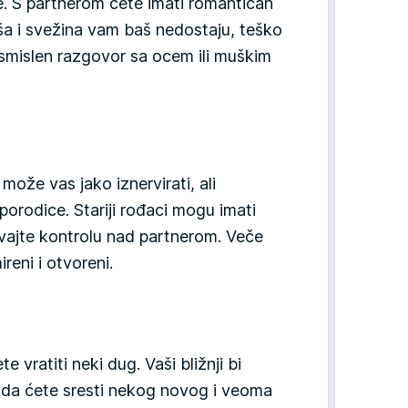
de. S partnerom ćete imati romantičan
iša i svežina vam baš nedostaju, teško
smislen razgovor sa ocem ili muškim
može vas jako iznervirati, ali
orodice. Stariji rođaci mogu imati
ajte kontrolu nad partnerom. Veče
ireni i otvoreni.
e vratiti neki dug. Vaši bližnji bi
žda ćete sresti nekog novog i veoma