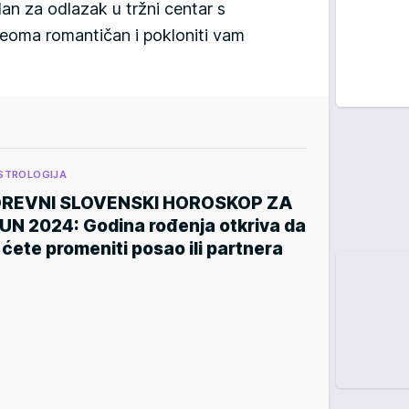
an za odlazak u tržni centar s
veoma romantičan i pokloniti vam
STROLOGIJA
REVNI SLOVENSKI HOROSKOP ZA
UN 2024: Godina rođenja otkriva da
i ćete promeniti posao ili partnera