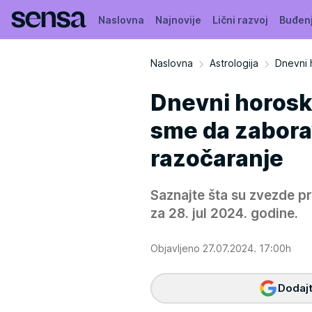
Naslovna
Najnovije
Lični razvoj
Buđen
Naslovna
Astrologija
Dnevni 
Dnevni horosko
sme da zaborav
razočaranje
Saznajte šta su zvezde 
za 28. jul 2024. godine.
Objavljeno 27.07.2024. 17:00h
Dodajt