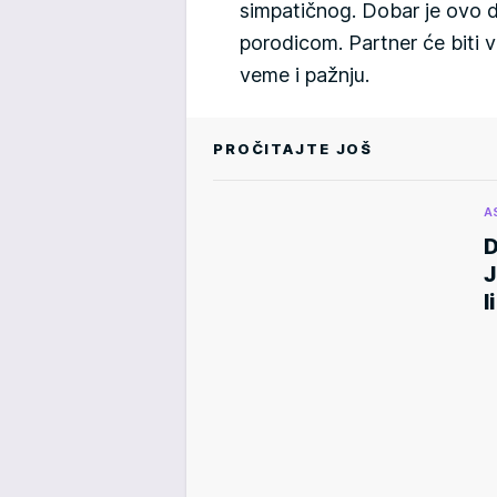
simpatičnog. Dobar je ovo d
porodicom. Partner će biti 
veme i pažnju.
PROČITAJTE JOŠ
A
D
J
l