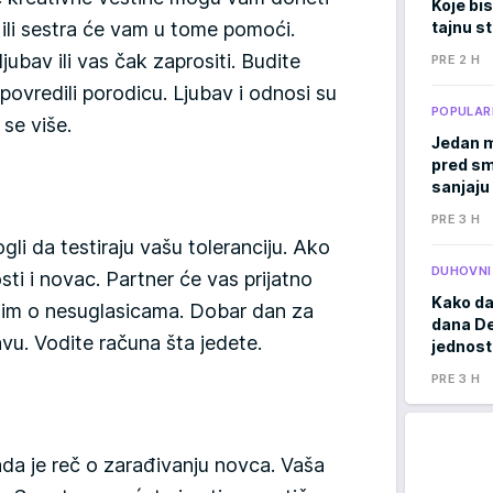
Koje bis
tajnu s
at ili sestra će vam u tome pomoći.
jubav ili vas čak zaprositi. Budite
PRE 2 H
 povredili porodicu. Ljubav i odnosi su
POPULAR
se više.
Jedan m
pred sm
sanjaju
PRE 3 H
ogli da testiraju vašu toleranciju. Ako
DUHOVNI
ti i novac. Partner će vas prijatno
Kako da
njim o nesuglasicama. Dobar dan za
dana De
vu. Vodite računa šta jedete.
jednost
PRE 3 H
ada je reč o zarađivanju novca. Vaša