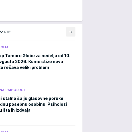
VIJE
GIJA
p Tamare Globe za nedelju od 10.
avgusta 2026: Kome stiže nova
ko rešava veliki problem
NA PSIHOLOGI…
ji stalno šalju glasovne poruke
ednu posebnu osobinu: Psiholozi
u šta ih izdvaja