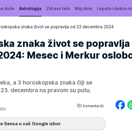
je duše
Astrologija
Zdravo telo
Moj dom
Lepota i dobre n
roskopska znaka život se popravlja od 23 decembra 2024
ka znaka život se popravlja
2024: Mesec i Merkur oslob
preka, a 3 horoskopska znaka čiji se
a 23. decembra na pravom su putu.
Komentariši
48h
e Sensa u vaš Google izbor