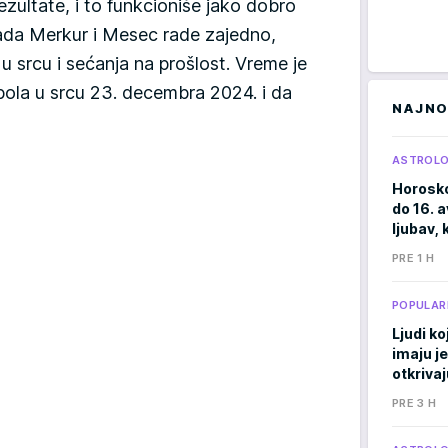
zultate, i to funkcioniše jako dobro
da Merkur i Mesec rade zajedno,
u srcu i sećanja na prošlost. Vreme je
ola u srcu 23. decembra 2024. i da
NAJNO
ASTROLO
Horosko
do 16. 
ljubav, 
PRE 1 H
POPULAR
Ljudi ko
imaju j
otkrivaj
PRE 3 H