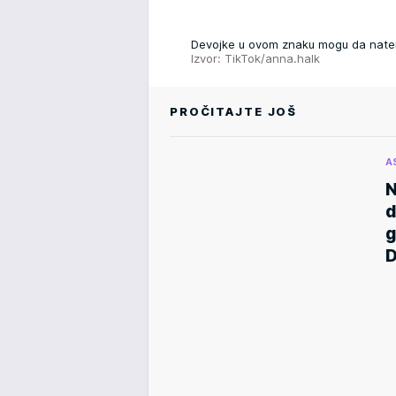
Devojke u ovom znaku mogu da natera
Izvor: TikTok/anna.halk
PROČITAJTE JOŠ
A
N
d
g
D