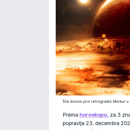
Šta donosi prvi retrogradni Merkur 
Prema
horoskopu,
za 3 zna
popravlja 23. decembra 202