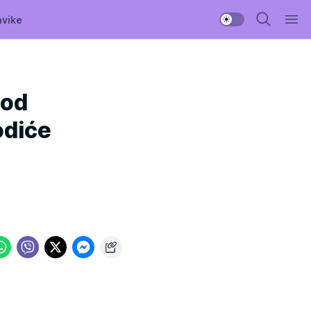
avike
 od
odiće