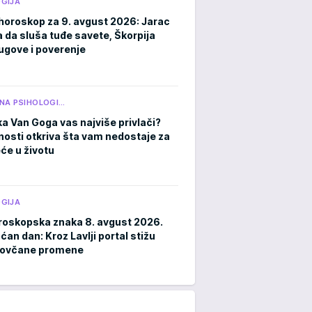
GIJA
horoskop za 9. avgust 2026: Jarac
a da sluša tuđe savete, Škorpija
ugove i poverenje
NA PSIHOLOGI…
ka Van Goga vas najviše privlači?
čnosti otkriva šta vam nedostaje za
eće u životu
GIJA
roskopska znaka 8. avgust 2026.
an dan: Kroz Lavlji portal stižu
novčane promene