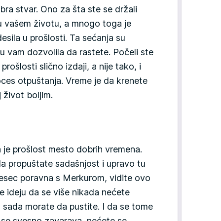
bra stvar. Ono za šta ste se držali
 u vašem životu, a mnogo toga je
esila u prošlosti. Ta sećanja su
su vam dozvolila da rastete. Počeli ste
rošlosti slično izdaji, a nije tako, i
ces otpuštanja. Vreme je da krenete
 život boljim.
a je prošlost mesto dobrih vremena.
 propuštate sadašnjost i upravo tu
Mesec poravna s Merkurom, vidite ovo
te ideju da se više nikada nećete
o sada morate da pustite. I da se tome
o se svesno zavarava, nećete se