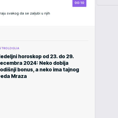
00:10
ju svakog da se zaljubi u njih
STROLOGIJA
edeljni horoskop od 23. do 29.
ecembra 2024: Neko dobija
odišnji bonus, a neko ima tajnog
eda Mraza