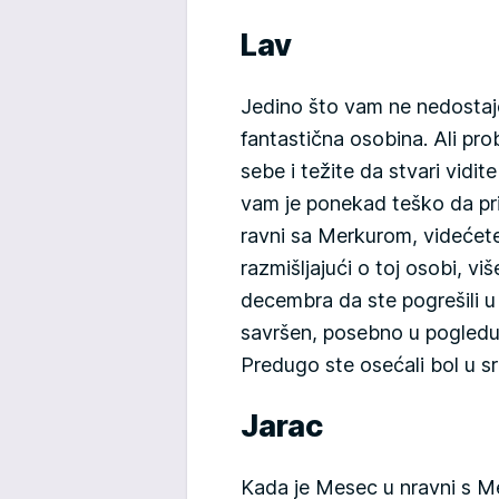
Lav
Jedino što vam ne nedostaje
fantastična osobina. Ali pro
sebe i težite da stvari vidi
vam je ponekad teško da pri
ravni sa Merkurom, videćet
razmišljajući o toj osobi, v
decembra da ste pogrešili u v
savršen, posebno u pogledu 
Predugo ste osećali bol u 
Jarac
Kada je Mesec u nravni s Me