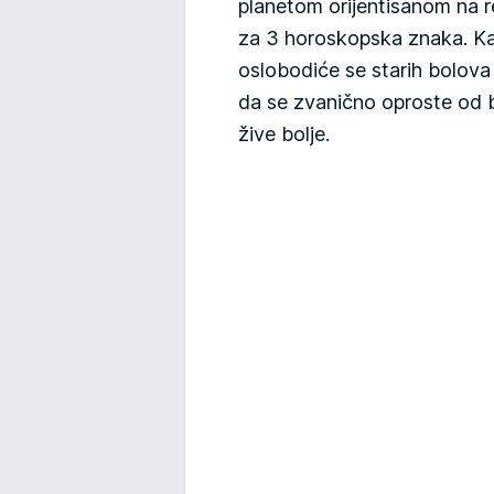
planetom orijentisanom na re
za 3 horoskopska znaka. Ka
oslobodiće se starih bolova 
da se zvanično oproste od b
žive bolje.