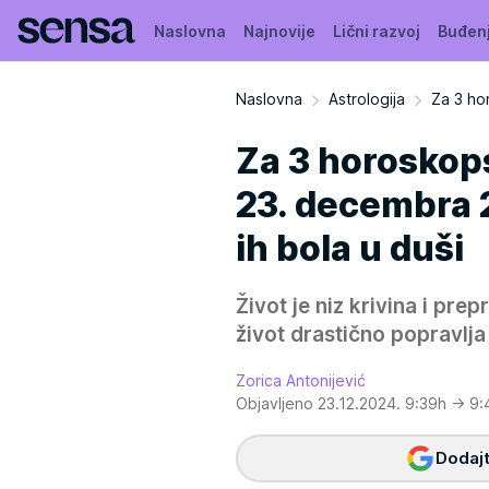
Naslovna
Najnovije
Lični razvoj
Buđen
Naslovna
Astrologija
Za 3 ho
Za 3 horoskops
23. decembra 
ih bola u duši
Život je niz krivina i pre
život drastično popravlj
Zorica Antonijević
Objavljeno 23.12.2024. 9:39h
→ 9:
Dodajt