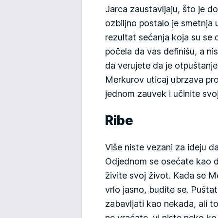
Jarca zaustavljaju, što je do
ozbiljno postalo je smetnja
rezultat sećanja koja su se d
počela da vas definišu, a ni
da verujete da je otpuštanje p
Merkurov uticaj ubrzava pro
jednom zauvek i učinite svoj
Ribe
Više niste vezani za ideju d
Odjednom se osećate kao da
živite svoj život. Kada se 
vrlo jasno, budite se. Pušta
zabavljati kao nekada, ali t
ne vraćate, vi niste neko k