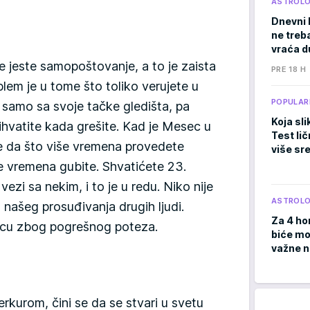
ASTROLO
Dnevni 
ne treb
vraća d
 jeste samopoštovanje, a to je zaista
PRE 18 H
blem je u tome što toliko verujete u
POPULAR
te samo sa svoje tačke gledišta, pa
Koja sli
hvatite kada grešite. Kad je Mesec u
Test li
e da što više vremena provedete
više sr
iše vremena gubite. Shvatićete 23.
ezi sa nekim, i to je u redu. Niko nije
ASTROLO
našeg prosuđivanja drugih ljudi.
Za 4 ho
srcu zbog pogrešnog poteza.
biće moć
važne 
rkurom, čini se da se stvari u svetu