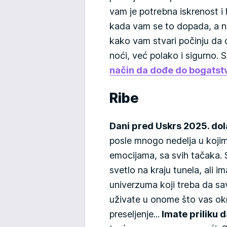
vam je potrebna iskrenost i 
kada vam se to dopada, a ne
kako vam stvari počinju da 
noći, već polako i sigurno. S
način da dođe do bogatst
Ribe
Dani pred Uskrs 2025. do
posle mnogo nedelja u kojima
emocijama, sa svih tačaka. 
svetlo na kraju tunela, ali i
univerzuma koji treba da sa
uživate u onome što vas okruž
preseljenje...
Imate priliku d