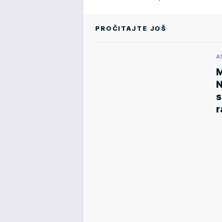
PROČITAJTE JOŠ
A
M
N
s
r