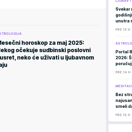
LJUBAV 
Svekar 
godišnji
unutra s
PRE 13 H
STROLOGIJA
esečni horoskop za maj 2025:
ASTROLO
ekog očekuje sudbinski poslovni
Portal 
usret, neko će uživati u ljubavnom
2026: Š
poručuj
aju
PRE 14 H
MEDITACI
Bez stru
najusam
smeli d
PRE 15 H