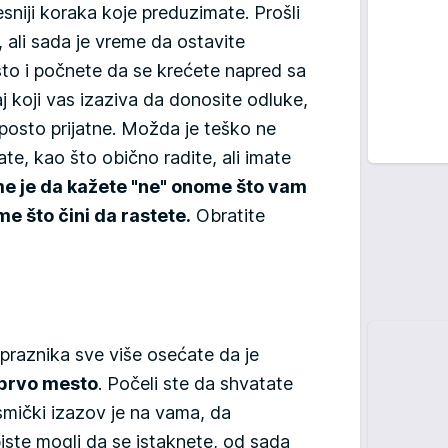
niji koraka koje preduzimate. Prošli
, ali sada je vreme da ostavite
sto i počnete da se krećete napred sa
j koji vas izaziva da donosite odluke,
posto prijatne. Možda je teško ne
te, kao što obično radite, ali imate
e je da kažete "ne" onome što vam
e što čini da rastete.
Obratite
 praznika sve više osećate da je
 prvo mesto
. Počeli ste da shvatate
smički izazov je na vama, da
iste mogli da se istaknete, od sada