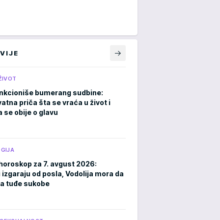
VIJE
ŽIVOT
nkcioniše bumerang sudbine:
atna priča šta se vraća u život i
 se obije o glavu
GIJA
horoskop za 7. avgust 2026:
 izgaraju od posla, Vodolija mora da
a tuđe sukobe