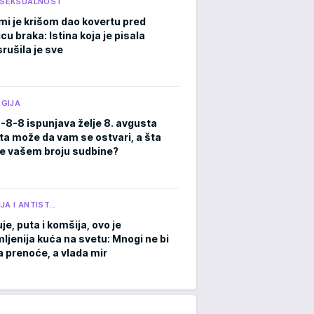
I SEKSUALNOST
mi je krišom dao kovertu pred
cu braka: Istina koja je pisala
rušila je sve
GIJA
8-8-8 ispunjava želje 8. avgusta
ta može da vam se ostvari, a šta
e vašem broju sudbine?
JA I ANTIST…
je, puta i komšija, ovo je
ljenija kuća na svetu: Mnogi ne bi
a prenoće, a vlada mir