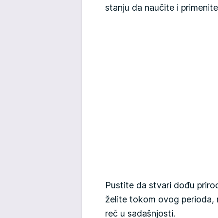
stanju da naučite i primenite
Pustite da stvari dođu priro
želite tokom ovog perioda, 
reč u sadašnjosti.