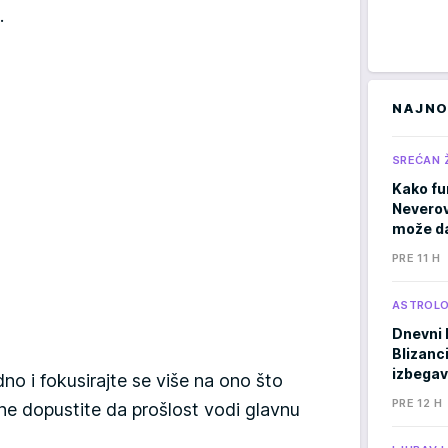
.
NAJNO
SREĆAN 
Kako fu
Neverov
može da
PRE 11 H
ASTROLO
Dnevni 
Blizanci
izbegav
dno i fokusirajte se više na ono što
PRE 12 H
ne dopustite da prošlost vodi glavnu