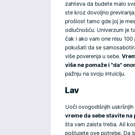
zahteva da budete malo sves
ste kroz dovoljno previranja
prošlost tamo gde joj je me
odlučnošću. Univerzum je ta
čak i ako vam one nisu 100 
pokušati da se samosabotira
više poverenja u sebe.
Vrem
više ne pomaže i "da" onom
pažnju na svoju intuiciju.
Lav
Uoči ovogodišnjih uskršnjih
vreme da sebe stavite na
šta vam zaista treba. Ali ko
poštujete ove potrebe. Da b