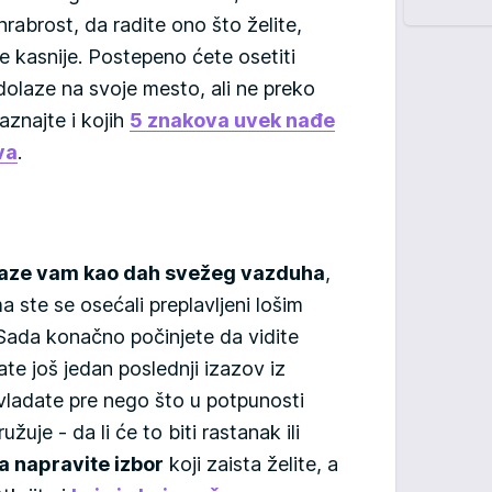
hrabrost, da radite ono što želite,
 kasnije. Postepeno ćete osetiti
dolaze na svoje mesto, ali ne preko
aznajte i kojih
5 znakova uvek nađe
va
.
laze vam kao dah svežeg vazduha
,
 ste se osećali preplavljeni lošim
Sada konačno počinjete da vidite
mate još jedan poslednji izazov iz
vladate pre nego što u potpunosti
uje - da li će to biti rastanak ili
a napravite izbor
koji zaista želite, a