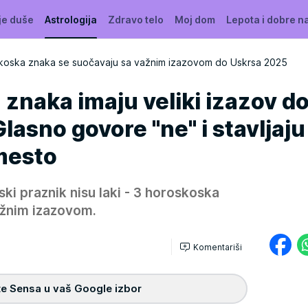
je duše
Astrologija
Zdravo telo
Moj dom
Lepota i dobre n
koska znaka se suočavaju sa važnim izazovom do Uskrsa 2025
znaka imaju veliki izazov d
lasno govore "ne" i stavljaju
mesto
ski praznik nisu laki - 3 horoskoska
ažnim izazovom.
Komentariši
e Sensa u vaš Google izbor