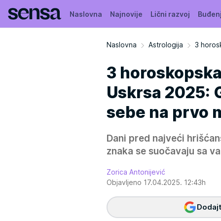
Naslovna
Najnovije
Lični razvoj
Buđen
Naslovna
Astrologija
3 horos
3 horoskopska 
Uskrsa 2025: G
sebe na prvo 
Dani pred najveći hrišćan
znaka se suočavaju sa v
Zorica Antonijević
Objavljeno 17.04.2025. 12:43h
Dodajt