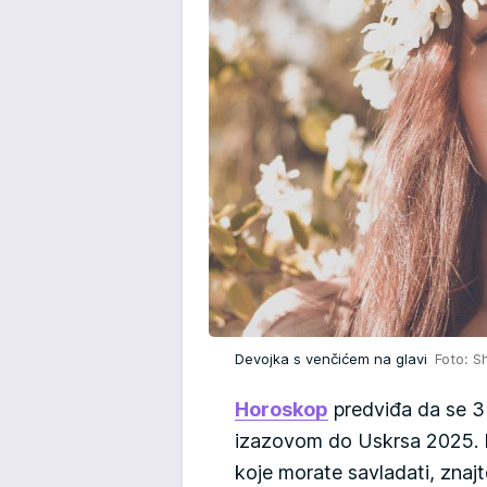
Devojka s venčićem na glavi
Foto: S
Horoskop
predviđa da se 3
izazovom do Uskrsa 2025. I
koje morate savladati, znajt