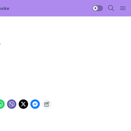
avike
o