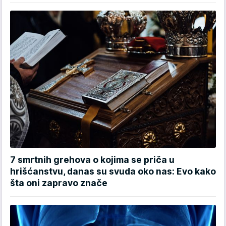
7 smrtnih grehova o kojima se priča u
hrišćanstvu, danas su svuda oko nas: Evo kako
šta oni zapravo znače