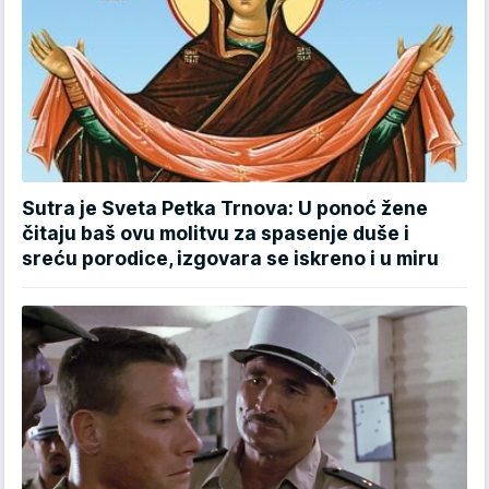
Sutra je Sveta Petka Trnova: U ponoć žene
čitaju baš ovu molitvu za spasenje duše i
sreću porodice, izgovara se iskreno i u miru