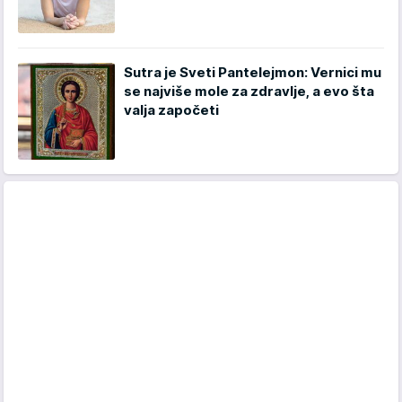
Sutra je Sveti Pantelejmon: Vernici mu
se najviše mole za zdravlje, a evo šta
valja započeti