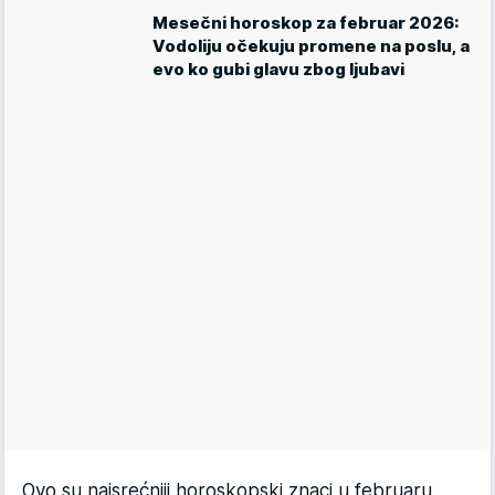
Mesečni horoskop za februar 2026:
Vodoliju očekuju promene na poslu, a
evo ko gubi glavu zbog ljubavi
Ovo su najsrećniji horoskopski znaci u februaru