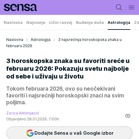
Naslovna
Najnovije
Lični razvoj
Buđenje duše
Astrologija
Zd
Naslovna
Astrologija
3 najsrećnija horoskopska znaka u
februaru 2026
3 horoskopska znaka su favoriti sreće u
februaru 2026: Pokazuju svetu najbolje
od sebe i uživaju u životu
Tokom februara 2026, ovo su neočekivani
favoriti i najsrećniji horoskopski znaci na svim
poljima.
Zorica Antonijević
Objavljeno 28.01.2026. 7:00h
Dodajte Sensa u vaš Google izbor