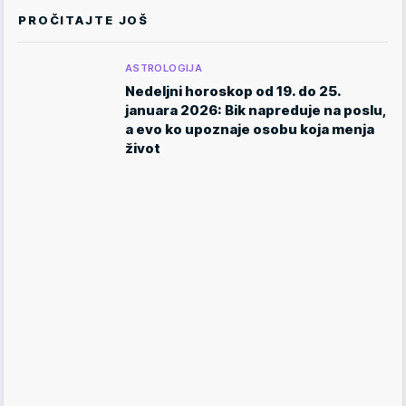
PROČITAJTE JOŠ
ASTROLOGIJA
Nedeljni horoskop od 19. do 25.
januara 2026: Bik napreduje na poslu,
a evo ko upoznaje osobu koja menja
život