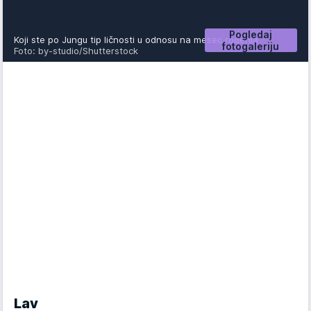
Pogledaj
Koji ste po Jungu tip ličnosti u odnosu na mesec rođenja
fotogaleriju
Foto: by-studio/Shutterstock
Lav