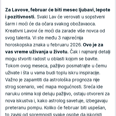
Za Lavove, februar će biti mesec ljubavi, lepote
i pozitivnosti.
Svaki Lav će verovati u sopstveni
šarm i moći će da očara svakog obožavaoca.
Kreativni Lavovi će moći da zarade više novca od
svog talenta. Vi ste među 3 najsrećnija
horoskopska znaka u februaru 2026.
Ovo je za
vas vreme uživanja u životu.
Čak i najmanji detalji
mogu stvoriti radost u oblasti kojom se bavite.
Tokom ovog meseca, pažljivo posmatrajte u čemu
uživate i šta u vama budi toplu iskru inspiracije.
Važno je zapamtiti da astrološka prognoza nije
strog scenario, već mapa mogućnosti. Sreća ide
naruku onima koji deluju pažljivo, ostaju otvoreni za
nova iskustva i, kako astrolog savetuje, izbegavaju
preteranu pompu. Koliko će februar biti uspešan,
to zavisi od spremnosti svake osobe da iskoristi