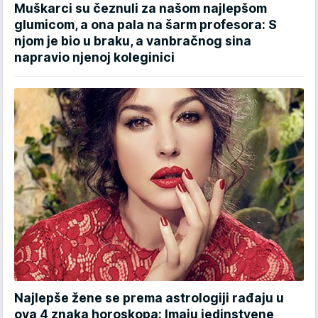
Muškarci su čeznuli za našom najlepšom
glumicom, a ona pala na šarm profesora: S
njom je bio u braku, a vanbračnog sina
napravio njenoj koleginici
Najlepše žene se prema astrologiji rađaju u
ova 4 znaka horoskopa: Imaju jedinstvene