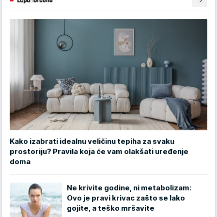
Kako izabrati idealnu veličinu tepiha za svaku
prostoriju? Pravila koja će vam olakšati uređenje
doma
Ne krivite godine, ni metabolizam:
Ovo je pravi krivac zašto se lako
gojite, a teško mršavite