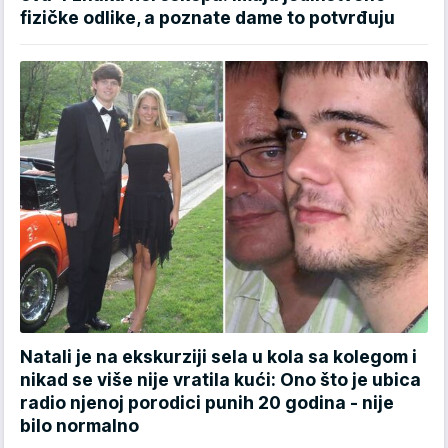
fizičke odlike, a poznate dame to potvrđuju
Natali je na ekskurziji sela u kola sa kolegom i
nikad se više nije vratila kući: Ono što je ubica
radio njenoj porodici punih 20 godina - nije
bilo normalno