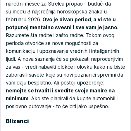
naredni mesec za Strelca propao - budući da
su među 3 najsrećnija horoskopska znaka u
februaru 2026.
Ovo je divan period, a vi ste u
potpunoj mentalno svesni i sve vam je jasno.
Razumete šta radite i zašto radite. Tokom ovog
perioda otvoriće se nove mogućnosti za
komunikaciju i upoznavanje vrednih i inteligentnih
ljudi. A nova saznanja će se pokazati neprocenjivim
za vas - vredi nabaviti blokče i olovku kako ne biste
zaboravili savete koje su novi poznanici spremni da
vam daju besplatno. Ali postoji upozorenje:
nemojte se hvaliti i svedite svoje manire na
minimum
. Ako ste planirali da kupite automobil i
poslovno putovanje - to će biti jako uspešno.
Blizanci