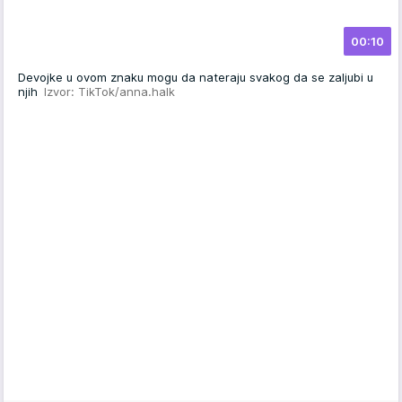
00:10
Devojke u ovom znaku mogu da nateraju svakog da se zaljubi u
njih
Izvor: TikTok/anna.halk