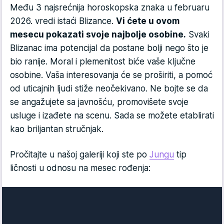
Među 3 najsrećnija horoskopska znaka u februaru
2026. vredi istaći Blizance.
Vi ćete u ovom
mesecu pokazati svoje najbolje osobine.
Svaki
Blizanac ima potencijal da postane bolji nego što je
bio ranije. Moral i plemenitost biće vaše ključne
osobine. Vaša interesovanja će se proširiti, a pomoć
od uticajnih ljudi stiže neočekivano. Ne bojte se da
se angažujete sa javnošću, promovišete svoje
usluge i izađete na scenu. Sada se možete etablirati
kao briljantan stručnjak.
Pročitajte u našoj galeriji koji ste po
Jungu
tip
ličnosti u odnosu na mesec rođenja: