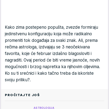
Kako zima postepeno popušta, zvezde formiraju
jedinstvenu konfiguraciju koja može radikalno
promeniti tok događaja za svaki znak. Ali, prema
rečima astrologa, izdvajaju se 3 neočekivana
favorita, koje će februar izdašno blagosloviti i
nagraditi. Ovaj period će biti vreme jasnoće, novih
mogućnosti i brzog napretka ka njihovim ciljevima.
Ko su ti srećnici i kako tačno treba da iskoriste
svoju priliku?.
PROČITAJTE JOŠ
ASTROLOGIJA