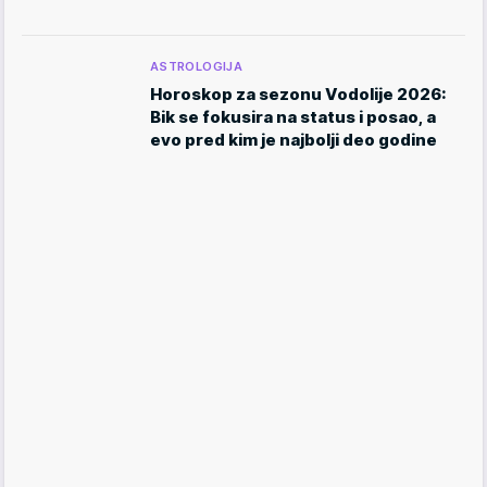
ASTROLOGIJA
Horoskop za sezonu Vodolije 2026:
Bik se fokusira na status i posao, a
evo pred kim je najbolji deo godine