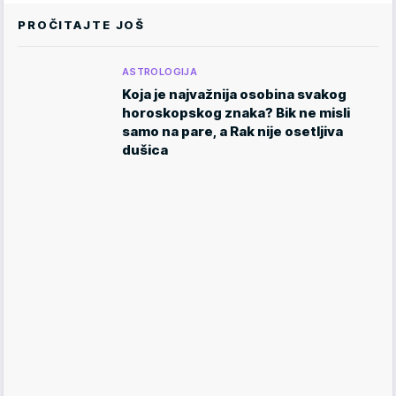
PROČITAJTE JOŠ
ASTROLOGIJA
Koja je najvažnija osobina svakog
horoskopskog znaka? Bik ne misli
samo na pare, a Rak nije osetljiva
dušica