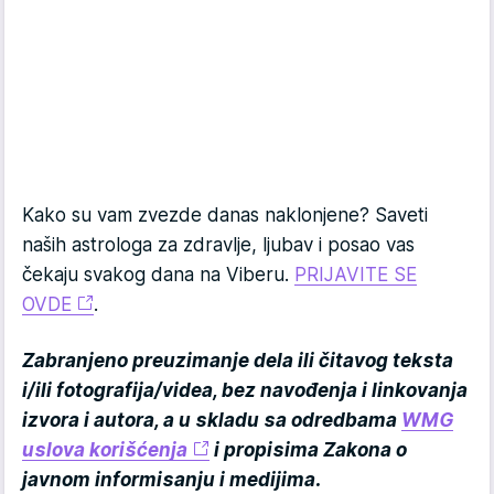
Kako su vam zvezde danas naklonjene? Saveti
naših astrologa za zdravlje, ljubav i posao vas
čekaju svakog dana na Viberu.
PRIJAVITE SE
OVDE
.
Zabranjeno preuzimanje dela ili čitavog teksta
i/ili fotografija/videa, bez navođenja i linkovanja
izvora i autora, a u skladu sa odredbama
WMG
uslova korišćenja
i propisima Zakona o
javnom informisanju i medijima.