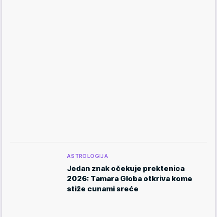
ASTROLOGIJA
Jedan znak očekuje prektenica
2026: Tamara Globa otkriva kome
stiže cunami sreće