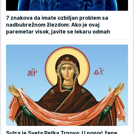
7 znakova da imate ozbiljan problem sa
nadbubrežnom žlezdom: Ako je ovaj
paremetar visok, javite se lekaru odmah
Sutra je Sveta Petka Trnova: U ponoć žene