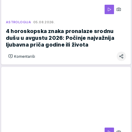
ASTROLOGIJA
05.08.2026.
4 horoskopska znaka pronalaze srodnu
dušu u avgustu 2026: Počinje najvažnija
ljubavna priča godine ili života
Komentariši