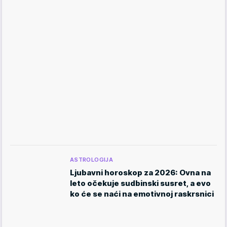
ASTROLOGIJA
Ljubavni horoskop za 2026: Ovna na
leto očekuje sudbinski susret, a evo
ko će se naći na emotivnoj raskrsnici