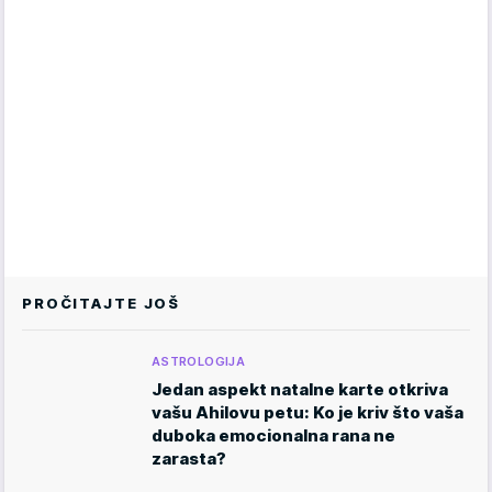
PROČITAJTE JOŠ
ASTROLOGIJA
Jedan aspekt natalne karte otkriva
vašu Ahilovu petu: Ko je kriv što vaša
duboka emocionalna rana ne
zarasta?