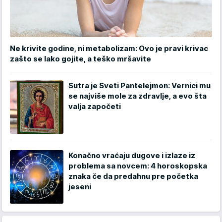
Ne krivite godine, ni metabolizam: Ovo je pravi krivac
zašto se lako gojite, a teško mršavite
Sutra je Sveti Pantelejmon: Vernici mu
se najviše mole za zdravlje, a evo šta
valja započeti
Konačno vraćaju dugove i izlaze iz
problema sa novcem: 4 horoskopska
znaka če da predahnu pre početka
jeseni