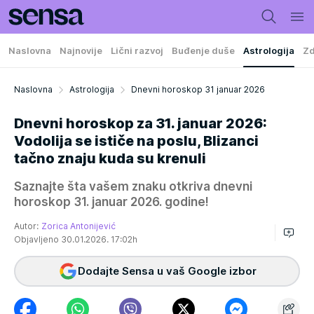
Naslovna
Najnovije
Lični razvoj
Buđenje duše
Astrologija
Zd
Naslovna
Astrologija
Dnevni horoskop 31 januar 2026
Dnevni horoskop za 31. januar 2026:
Vodolija se ističe na poslu, Blizanci
tačno znaju kuda su krenuli
Saznajte šta vašem znaku otkriva dnevni
horoskop 31. januar 2026. godine!
Autor:
Zorica Antonijević
Objavljeno 30.01.2026. 17:02h
Dodajte Sensa u vaš Google izbor