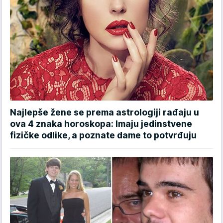
Najlepše žene se prema astrologiji rađaju u
ova 4 znaka horoskopa: Imaju jedinstvene
fizičke odlike, a poznate dame to potvrđuju