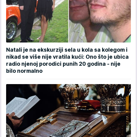
Natali je na ekskurziji sela u kola sa kolegom i
nikad se više nije vratila kući: Ono što je ubica
radio njenoj porodici punih 20 godina - nije
bilo normalno