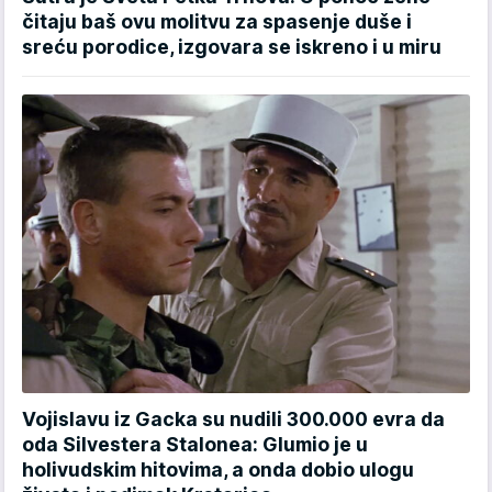
čitaju baš ovu molitvu za spasenje duše i
sreću porodice, izgovara se iskreno i u miru
Vojislavu iz Gacka su nudili 300.000 evra da
oda Silvestera Stalonea: Glumio je u
holivudskim hitovima, a onda dobio ulogu