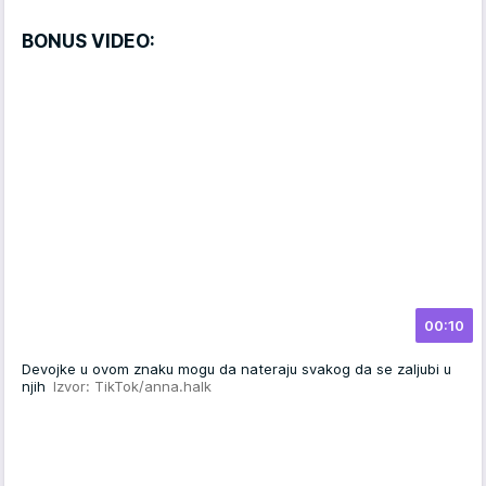
BONUS VIDEO:
00:10
Devojke u ovom znaku mogu da nateraju svakog da se zaljubi u
njih
Izvor: TikTok/anna.halk