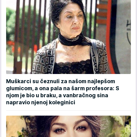
Muškarci su čeznuli za našom najlepšom
glumicom, a ona pala na šarm profesora: S
njom je bio u braku, a vanbračnog sina
napravio njenoj koleginici